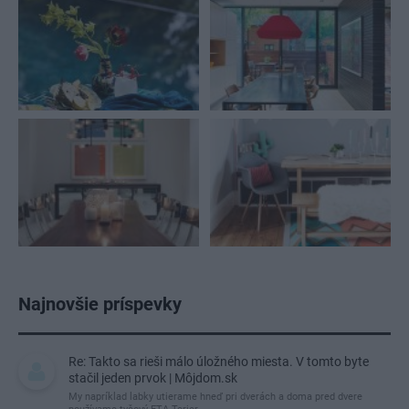
Najnovšie príspevky
Re: Takto sa rieši málo úložného miesta. V tomto byte
stačil jeden prvok | Môjdom.sk
My napríklad labky utierame hneď pri dverách a doma pred dvere