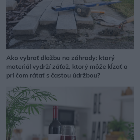
Ako vybrať dlažbu na záhrady: ktorý
materiál vydrží záťaž, ktorý môže kĺzať a
pri čom rátať s častou údržbou?