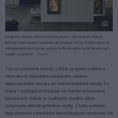
Dizajnové riešenie sálavej kachľovej pece s vykurovacou vložkou
Brunner a šamotovým systémom akumulácie. Pec je vhodná najmä do
nízkoenergetických domov, pretože hodinový výkon sa dá dimenzovať v
rozpätí 1,2 až 4 kW.
Brunner
Toto sú podstatné dôvody, o ktoré sa opiera tvrdenie o
nevhodnosti klasického základného variantu
teplovzdušného kozuba pre nízkoenergetické stavby. Do
úvahy v podstate prichádzajú len menšie vyhotovenia
kozubových vložiek so zasklením, ktorého výkon
zodpovedá veľkosti príslušnej vložky. Z tohto pohľadu
teda obstavba v klasickom teplovzdušnom vyhotovení nie