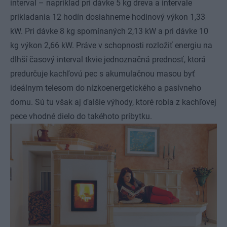
interval – napríklad pri dávke 5 kg dreva a intervale
prikladania 12 hodín dosiahneme hodinový výkon 1,33
kW. Pri dávke 8 kg spomínaných 2,13 kW a pri dávke 10
kg výkon 2,66 kW. Práve v schopnosti rozložiť energiu na
dlhší časový interval tkvie jednoznačná prednosť, ktorá
predurčuje kachľovú pec s akumulačnou masou byť
ideálnym telesom do nízkoenergetického a pasívneho
domu. Sú tu však aj ďalšie výhody, ktoré robia z kachľovej
pece vhodné dielo do takéhoto príbytku.