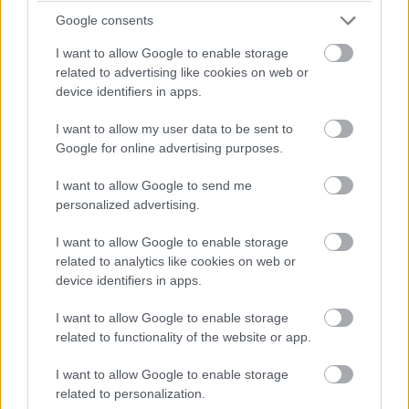
Google consents
I want to allow Google to enable storage
related to advertising like cookies on web or
device identifiers in apps.
I want to allow my user data to be sent to
Google for online advertising purposes.
I want to allow Google to send me
personalized advertising.
Vďaka moderným dizajnérsko-konštrukčným koncepciám kozubových
piecok a tiež dymovodov a komínových systémov, pri ktorých možno
I want to allow Google to enable storage
minimalizovať tepelné straty, nemusí ani v pasívnom dome chýbať živé,
related to analytics like cookies on web or
sálavé a príjemné teplo, ale s primeraným výkonom.
MCZ
device identifiers in apps.
I want to allow Google to enable storage
Hybridný variant kachľovej pece
related to functionality of the website or app.
V tomto prípade je oproti klasickej verzii výrazný rozdiel v
I want to allow Google to enable storage
ohnisku. Šamotové ohnisko tu nahrádza špeciálna
related to personalization.