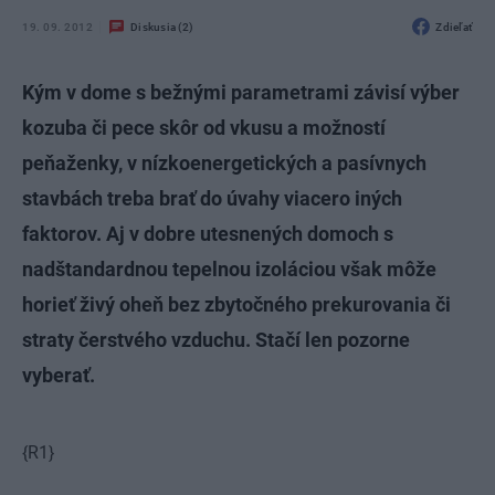
19. 09. 2012
Diskusia (2)
Zdieľať
Kým v dome s bežnými parametrami závisí výber
kozuba či pece skôr od vkusu a možností
peňaženky, v nízkoenergetických a pasívnych
stavbách treba brať do úvahy viacero iných
faktorov. Aj v dobre utesnených domoch s
nadštandardnou tepelnou izoláciou však môže
horieť živý oheň bez zbytočného prekurovania či
straty čerstvého vzduchu. Stačí len pozorne
vyberať.
{R1}