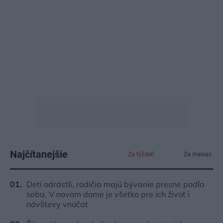
Najčítanejšie
Za týždeň
Za mesiac
Deti odrástli, rodičia majú bývanie presne podľa
seba. V novom dome je všetko pre ich život i
návštevy vnúčat