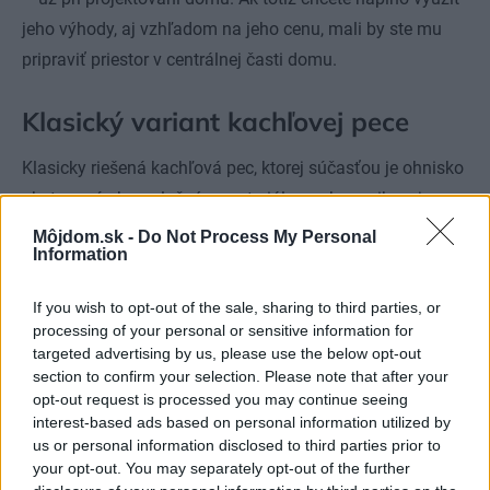
jeho výhody, aj vzhľadom na jeho cenu, mali by ste mu
pripraviť priestor v centrálnej časti domu.
Klasický variant kachľovej pece
Klasicky riešená kachľová pec, ktorej súčasťou je ohnisko
obstavané akumulačným materiálom a keramikou, je
najstarší, no z pohľadu zdravotnej hodnoty dosiaľ
Môjdom.sk -
Do Not Process My Personal
Information
neprekonaný variant pece. Až 80 % tepla sa distribuuje
sálaním zo stien a len zvyšná časť, teda 20 %, tvorí teplý
If you wish to opt-out of the sale, sharing to third parties, or
vzduch, ktorý vzniká prúdením okolo stien kachľovej pece.
processing of your personal or sensitive information for
Takáto pec pozostáva z ohniska a spalinových ťahov. Na
targeted advertising by us, please use the below opt-out
section to confirm your selection. Please note that after your
ich vyhotovenie sa používajú rôzne materiály – od
opt-out request is processed you may continue seeing
šamotových až po špeciálne korduritové tvarovky či
interest-based ads based on personal information utilized by
keramický modulový systém, ktorý je špičkovým
us or personal information disclosed to third parties prior to
your opt-out. You may separately opt-out of the further
produktom na spalinové ťahy.