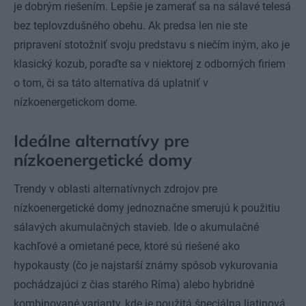
je dobrým riešením. Lepšie je zamerať sa na sálavé telesá
bez teplovzdušného obehu. Ak predsa len nie ste
pripravení stotožniť svoju predstavu s niečím iným, ako je
klasický kozub, poraďte sa v niektorej z odborných firiem
o tom, či sa táto alternatíva dá uplatniť v
nízkoenergetickom dome.
Ideálne alternatívy pre
nízkoenergetické domy
Trendy v oblasti alternatívnych zdrojov pre
nízkoenergetické domy jednoznačne smerujú k použitiu
sálavých akumulačných stavieb. Ide o akumulačné
kachľové a omietané pece, ktoré sú riešené ako
hypokausty (čo je najstarší známy spôsob vykurovania
pochádzajúci z čias starého Ríma) alebo hybridné
kombinované varianty, kde je použitá špeciálna liatinová