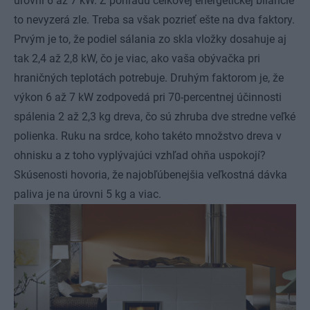
úrovni 6 až 7 kW. Z pohľadu celkovej energetickej bilancie
to nevyzerá zle. Treba sa však pozrieť ešte na dva faktory.
Prvým je to, že podiel sálania zo skla vložky dosahuje aj
tak 2,4 až 2,8 kW, čo je viac, ako vaša obývačka pri
hraničných teplotách potrebuje. Druhým faktorom je, že
výkon 6 až 7 kW zodpovedá pri 70-percentnej účinnosti
spálenia 2 až 2,3 kg dreva, čo sú zhruba dve stredne veľké
polienka. Ruku na srdce, koho takéto množstvo dreva v
ohnisku a z toho vyplývajúci vzhľad ohňa uspokojí?
Skúsenosti hovoria, že najobľúbenejšia veľkostná dávka
paliva je na úrovni 5 kg a viac.