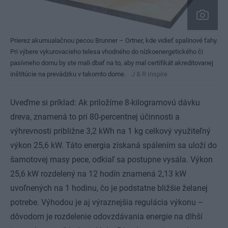
Prierez akumualačnou pecou Brunner – Ortner, kde vidieť spalinové ťahy.
Pri výbere vykurovacieho telesa vhodného do nízkoenergetického či
pasívneho domu by ste mali dbať na to, aby mal certifikát akreditovanej
inštitúcie na prevádzku v takomto dome.
J & R Inspire
Uveďme si príklad: Ak priložíme 8-kilogramovú dávku
dreva, znamená to pri 80-percentnej účinnosti a
výhrevnosti približne 3,2 kWh na 1 kg celkový využiteľný
výkon 25,6 kW. Táto energia získaná spálením sa uloží do
šamotovej masy pece, odkiaľ sa postupne vysála. Výkon
25,6 kW rozdelený na 12 hodín znamená 2,13 kW
uvoľnených na 1 hodinu, čo je podstatne bližšie želanej
potrebe. Výhodou je aj výraznejšia regulácia výkonu –
dôvodom je rozdelenie odovzdávania energie na dlhší