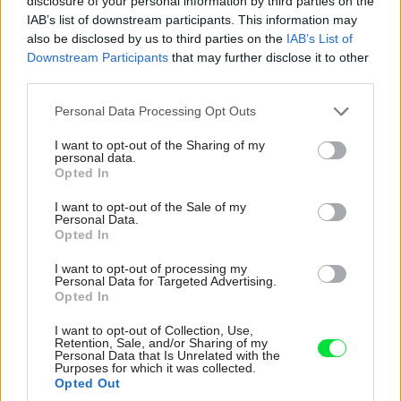
disclosure of your personal information by third parties on the
IAB’s list of downstream participants. This information may
V závislosti od kvality a množstva materiálu je kachľová
also be disclosed by us to third parties on the
IAB’s List of
Downstream Participants
that may further disclose it to other
pec schopná naakumulovať teplo a rozložiť jeho
third parties.
odovzdávanie na dlhší časový interval. Vďaka tomu
Please note that this website/app uses one or more Google
Personal Data Processing Opt Outs
možno spáliť dávku paliva naraz, no energiu dostávať do
services and may gather and store information including but
priestoru postupne. Tým vzniká aj oheň, na ktorý je
not limited to your visit or usage behaviour. You may click to
I want to opt-out of the Sharing of my
personal data.
príjemný pohľad cez veľké dvierka, no zároveň je k
grant or deny consent to Google and its third-party tags to
Opted In
use your data for below specified purposes in below Google
dispozícii prebytok tepla v okamihu spaľovania väčšej
consent section.
I want to opt-out of the Sale of my
dávky dreva. Dvojité zasklenie dvierok výrazne obmedzuje
Personal Data.
Opted In
sálanie cez sklo, a tak možno mať pomerne veľké
zasklenie bez nežiaduceho prehrievania interiéru. Klasický
I want to opt-out of processing my
Personal Data for Targeted Advertising.
variant pece je vhodný najmä tam, kde nie je potrebné
Opted In
vykurovať ďalšie miestnosti, napríklad na hornom
I want to opt-out of Collection, Use,
podlaží.
Retention, Sale, and/or Sharing of my
Personal Data that Is Unrelated with the
Purposes for which it was collected.
Opted Out