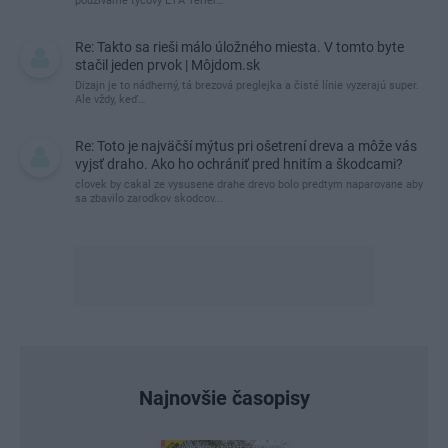
používame tyčový ETA Terier…
Re: Takto sa rieši málo úložného miesta. V tomto byte
stačil jeden prvok | Môjdom.sk
Dizajn je to nádherný, tá brezová preglejka a čisté línie vyzerajú super.
Ale vždy, keď…
Re: Toto je najväčší mýtus pri ošetrení dreva a môže vás
vyjsť draho. Ako ho ochrániť pred hnitím a škodcami?
clovek by cakal ze vysusene drahe drevo bolo predtym naparovane aby
sa zbavilo zarodkov skodcov...
Najnovšie časopisy