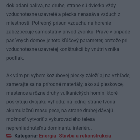
dokladaní paliva, na druhej strane sú dvierka vždy
vzduchotesne uzavreté a piecka nenasáva vzduch z
miestnosti. Potrebný prísun vzduchu na horenie
zabezpečuje samostatný prívod zvonku. Práve v prípade
pasívnych domov je toto kľúčový parameter, pretože pri
vzduchotesne uzavretej konštrukcii by vnútri vznikal
podtlak.
Ak vám pri výbere kozubovej piecky záleží aj na vzhľade,
zamerajte sa na prírodné materiály, ako sú pieskovce,
mastence a rôzne druhy vulkanických hornín, ktoré
poskytujú dvojakú výhodu: na jednej strane tvoria
akumulačnú masu pece, na strane druhej dávajú
možnosť vytvoriť z vykurovacieho telesa
neprehliadnuteľnú dominantu interiéru.
Kategória:
Energia
Stavba a rekonštrukcia