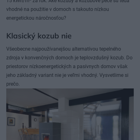
15 kWh/m
za rok. Aké kozuby a kozubové pece sú teda
vhodné na použitie v domoch s takouto nízkou
energetickou náročnosťou?
Klasický kozub nie
Všeobecne najpoužívanejšou alternatívou tepelného
zdroja v konvenčných domoch je teplovzdušný kozub. Do
priestorov nízkoenergetických a pasívnych domov však
jeho základný variant nie je veľmi vhodný. Vysvetlime si
prečo.