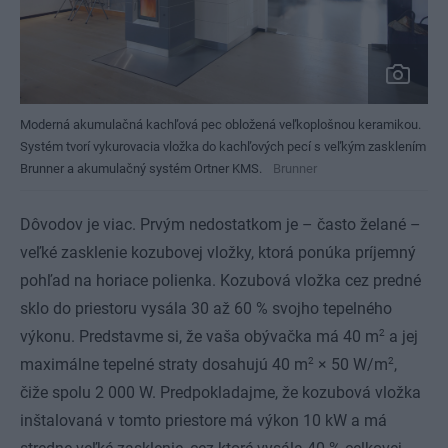
Moderná akumulačná kachľová pec obložená veľkoplošnou keramikou.
Systém tvorí vykurovacia vložka do kachľových pecí s veľkým zasklením
Brunner a akumulačný systém Ortner KMS.
Brunner
Dôvodov je viac. Prvým nedostatkom je – často želané –
veľké zasklenie kozubovej vložky, ktorá ponúka príjemný
pohľad na horiace polienka. Kozubová vložka cez predné
sklo do priestoru vysála 30 až 60 % svojho tepelného
2
výkonu. Predstavme si, že vaša obývačka má 40 m
a jej
2
2
maximálne tepelné straty dosahujú 40 m
× 50 W/m
,
čiže spolu 2 000 W. Predpokladajme, že kozubová vložka
inštalovaná v tomto priestore má výkon 10 kW a má