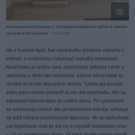
Akumulačná kachľová pec s 12-hodiným prikladacím cyklom a sálavým
výkonom 4 kW za hodinu.
InFire krby
Ide o kvalitné teplo, bez nezdravého prúdenia vzduchu v
interiéri, s možnosťou vykurovať niekoľko miestností.
Nevýhodou je vyššia cena, nevyhnutný odborný návrh a
realizácia a dlhší čas rozkúrenia. Sálavé zdroje tepla sú
vhodné do trvale obývaných domov. Takýto typ kozuba
alebo pece možno postaviť aj cez dve poschodia, čím sa
zabezpečí sálanie tepla do celého domu. Pri vykurovaní
sa nevysušuje vzduch ako pri klasickom kozube, vykuruje
sa totiž nízkymi povrchovými teplotami. Ak sa rozhodnete
pre hypokaust, mali by ste na to myslieť dostatočne včas
– už pri projektovaní domu. Ak totiž chcete naplno využiť