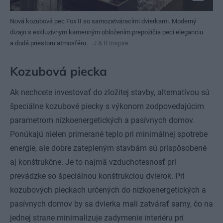
Nová kozubová pec Fox II so samozatváracími dvierkami. Moderný
dizajn s exkluzívnym kamenným obložením prepožičia peci eleganciu
a dodá priestoru atmosféru.
J & R Inspire
Kozubová piecka
Ak nechcete investovať do zložitej stavby, alternatívou sú
špeciálne kozubové piecky s výkonom zodpovedajúcim
parametrom nízkoenergetických a pasívnych domov.
Ponúkajú nielen primerané teplo pri minimálnej spotrebe
energie, ale dobre zatepleným stavbám sú prispôsobené
aj konštrukčne. Je to najmä vzduchotesnosť pri
prevádzke so špeciálnou konštrukciou dvierok. Pri
kozubových pieckach určených do nízkoenergetických a
pasívnych domov by sa dvierka mali zatvárať samy, čo na
jednej strane minimalizuje zadymenie interiéru pri