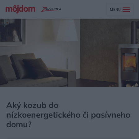
MENU
MÔJDOM
STAVBA A REKONŠTRUKCIA
ENERGIA
Aký kozub do
nízkoenergetického či pasívneho
domu?