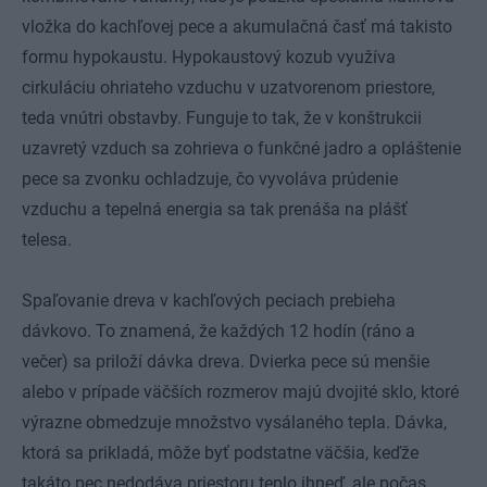
vložka do kachľovej pece a akumulačná časť má takisto
formu hypokaustu. Hypokaustový kozub využíva
cirkuláciu ohriateho vzduchu v uzatvorenom priestore,
teda vnútri obstavby. Funguje to tak, že v konštrukcii
uzavretý vzduch sa zohrieva o funkčné jadro a opláštenie
pece sa zvonku ochladzuje, čo vyvoláva prúdenie
vzduchu a tepelná energia sa tak prenáša na plášť
telesa.
Spaľovanie dreva v kachľových peciach prebieha
dávkovo. To znamená, že každých 12 hodín (ráno a
večer) sa priloží dávka dreva. Dvierka pece sú menšie
alebo v prípade väčších rozmerov majú dvojité sklo, ktoré
výrazne obmedzuje množstvo vysálaného tepla. Dávka,
ktorá sa prikladá, môže byť podstatne väčšia, keďže
takáto pec nedodáva priestoru teplo ihneď, ale počas