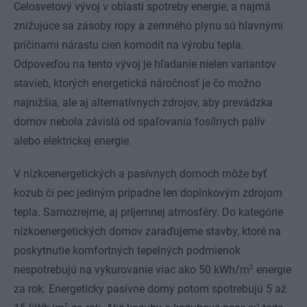
Celosvetový vývoj v oblasti spotreby energie, a najmä
znižujúce sa zásoby ropy a zemného plynu sú hlavnými
príčinami nárastu cien komodít na výrobu tepla.
Odpoveďou na tento vývoj je hľadanie nielen variantov
stavieb, ktorých energetická náročnosť je čo možno
najnižšia, ale aj alternatívnych zdrojov, aby prevádzka
domov nebola závislá od spaľovania fosílnych palív
alebo elektrickej energie.
V nízkoenergetických a pasívnych domoch môže byť
kozub či pec jediným prípadne len doplnkovým zdrojom
tepla. Samozrejme, aj príjemnej atmosféry. Do kategórie
nízkoenergetických domov zaraďujeme stavby, ktoré na
poskytnutie komfortných tepelných podmienok
2
nespotrebujú na vykurovanie viac ako 50 kWh/m
energie
za rok. Energeticky pasívne domy potom spotrebujú 5 až
2