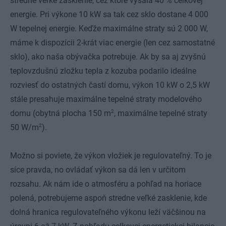
stredne veľké zasklenie, cez ktoré vysála 40 % celkovej
energie. Pri výkone 10 kW sa tak cez sklo dostane 4 000
W tepelnej energie. Keďže maximálne straty sú 2 000 W,
máme k dispozícii 2-krát viac energie (len cez samostatné
sklo), ako naša obývačka potrebuje. Ak by sa aj zvyšnú
teplovzdušnú zložku tepla z kozuba podarilo ideálne
rozviesť do ostatných častí domu, výkon 10 kW o 2,5 kW
stále presahuje maximálne tepelné straty modelového
2
domu (obytná plocha 150 m
, maximálne tepelné straty
2
50 W/m
).
Možno si poviete, že výkon vložiek je regulovateľný. To je
síce pravda, no ovládať výkon sa dá len v určitom
rozsahu. Ak nám ide o atmosféru a pohľad na horiace
polená, potrebujeme aspoň stredne veľké zasklenie, kde
dolná hranica regulovateľného výkonu leží väčšinou na