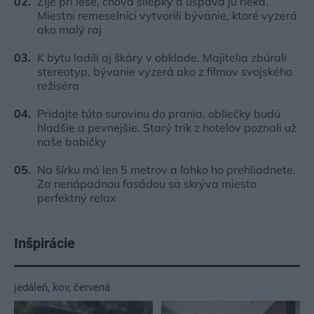
Žije pri lese, chová sliepky a uspáva ju rieka.
Miestni remeselníci vytvorili bývanie, ktoré vyzerá
ako malý raj
K bytu ladili aj škáry v obklade. Majitelia zbúrali
stereotyp, bývanie vyzerá ako z filmov svojského
režiséra
Pridajte túto surovinu do prania, obliečky budú
hladšie a pevnejšie. Starý trik z hotelov poznali už
naše babičky
Na šírku má len 5 metrov a ľahko ho prehliadnete.
Za nenápadnou fasádou sa skrýva miesto
perfektný relax
Inšpirácie
jedáleň
,
kov
,
červená