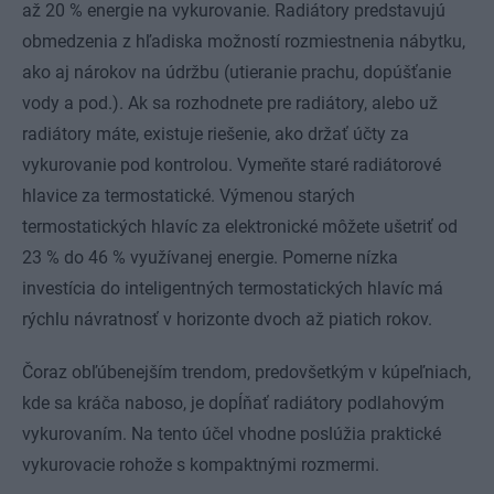
až 20 % energie na vykurovanie. Radiátory predstavujú
obmedzenia z hľadiska možností rozmiestnenia nábytku,
ako aj nárokov na údržbu (utieranie prachu, dopúšťanie
vody a pod.). Ak sa rozhodnete pre radiátory, alebo už
radiátory máte, existuje riešenie, ako držať účty za
vykurovanie pod kontrolou. Vymeňte staré radiátorové
hlavice za termostatické. Výmenou starých
termostatických hlavíc za elektronické môžete ušetriť od
23 % do 46 % využívanej energie. Pomerne nízka
investícia do inteligentných termostatických hlavíc má
rýchlu návratnosť v horizonte dvoch až piatich rokov.
Čoraz obľúbenejším trendom, predovšetkým v kúpeľniach,
kde sa kráča naboso, je dopĺňať radiátory podlahovým
vykurovaním. Na tento účel vhodne poslúžia praktické
vykurovacie rohože s kompaktnými rozmermi.