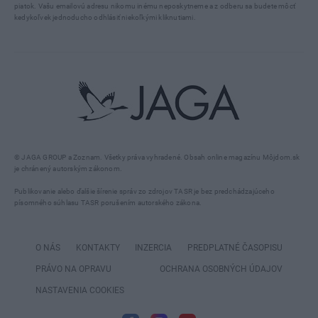
piatok. Vašu emailovú adresu nikomu inému neposkytneme a z odberu sa budete môcť
kedykoľvek jednoducho odhlásiť niekoľkými kliknutiami.
© JAGA GROUP a Zoznam. Všetky práva vyhradené. Obsah online magazínu Môjdom.sk
je chránený autorským zákonom.
Publikovanie alebo ďalšie šírenie správ zo zdrojov TASR je bez predchádzajúceho
písomného súhlasu TASR porušením autorského zákona.
O NÁS
KONTAKTY
INZERCIA
PREDPLATNÉ ČASOPISU
PRÁVO NA OPRAVU
OCHRANA OSOBNÝCH ÚDAJOV
NASTAVENIA COOKIES