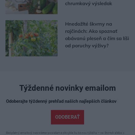
chrumkavý výsledok
Hnedožlté škvrny na
rajčinách: Ako spoznať
obávanú pleseň a čím sa líši
od poruchy výživy?
Týždenné novinky emailom
Odoberajte týždenný prehľad našich najlepších článkov
ODOBERAŤ
Bezplatný emailový newsletter posielame obvykle ku koncu týždňa – vo štvrtok alebo v