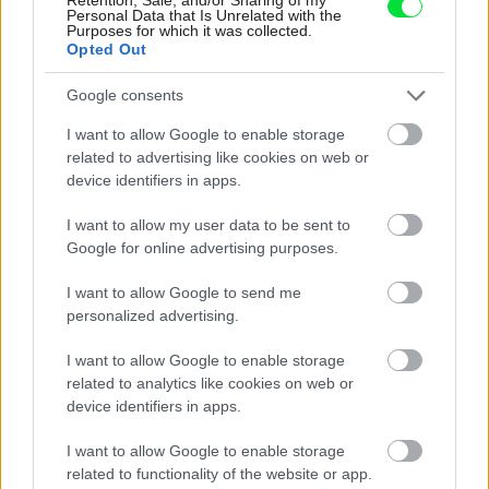
seba. V novom dome je všetko pre ich život i
Personal Data that Is Unrelated with the
návštevy vnúčat
Purposes for which it was collected.
Opted Out
Žije pri lese, chová sliepky a uspáva ju rieka.
Miestni remeselníci vytvorili bývanie, ktoré vyzerá
Google consents
ako malý raj
I want to allow Google to enable storage
related to advertising like cookies on web or
K bytu ladili aj škáry v obklade. Majitelia zbúrali
stereotyp, bývanie vyzerá ako z filmov svojského
device identifiers in apps.
režiséra
I want to allow my user data to be sent to
Pridajte túto surovinu do prania, obliečky budú
Google for online advertising purposes.
hladšie a pevnejšie. Starý trik z hotelov poznali už
naše babičky
I want to allow Google to send me
personalized advertising.
Na šírku má len 5 metrov a ľahko ho prehliadnete.
Za nenápadnou fasádou sa skrýva miesto
I want to allow Google to enable storage
perfektný relax
related to analytics like cookies on web or
device identifiers in apps.
Inšpirácie
I want to allow Google to enable storage
related to functionality of the website or app.