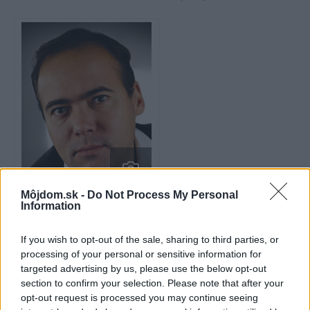
Môjdom.sk -
Do Not Process My Personal
Ing. Dušan Lašák area sales
Information
manager Danfoss
www.sk.danfoss.com
Danfoss
If you wish to opt-out of the sale, sharing to third parties, or
spol. s.r.o.
processing of your personal or sensitive information for
targeted advertising by us, please use the below opt-out
section to confirm your selection. Please note that after your
Ing. Dušan Lašák
opt-out request is processed you may continue seeing