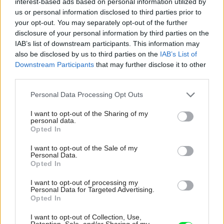
interest-based ads based on personal information utilized by
area sales manager
us or personal information disclosed to third parties prior to
Danfoss
your opt-out. You may separately opt-out of the further
www.sk.danfoss.com
disclosure of your personal information by third parties on the
IAB’s list of downstream participants. This information may
also be disclosed by us to third parties on the
IAB’s List of
Kategória:
Energia
Downstream Participants
that may further disclose it to other
third parties.
Zdieľať článok
Please note that this website/app uses one or more Google
Personal Data Processing Opt Outs
services and may gather and store information including but
not limited to your visit or usage behaviour. You may click to
I want to opt-out of the Sharing of my
personal data.
grant or deny consent to Google and its third-party tags to
Opted In
use your data for below specified purposes in below Google
consent section.
I want to opt-out of the Sale of my
Personal Data.
Opted In
I want to opt-out of processing my
Najčítanejšie
Za týždeň
Za mesiac
Personal Data for Targeted Advertising.
Opted In
Deti odrástli, rodičia majú bývanie presne podľa
I want to opt-out of Collection, Use,
Retention, Sale, and/or Sharing of my