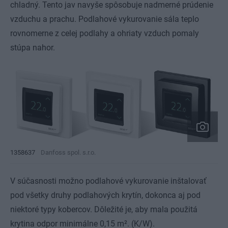
chladný. Tento jav navyše spôsobuje nadmerné prúdenie
vzduchu a prachu. Podlahové vykurovanie sála teplo
rovnomerne z celej podlahy a ohriaty vzduch pomaly
stúpa nahor.
1358637
Danfoss spol. s.r.o.
V súčasnosti možno podlahové vykurovanie inštalovať
pod všetky druhy podlahových krytín, dokonca aj pod
niektoré typy kobercov. Dôležité je, aby mala použitá
krytina odpor minimálne 0,15 m². (K/W).