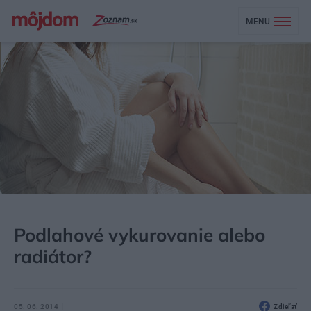
MENU
MÔJDOM
STAVBA A REKONŠTRUKCIA
ENERGIA
Podlahové vykurovanie alebo
radiátor?
05. 06. 2014
Zdieľať