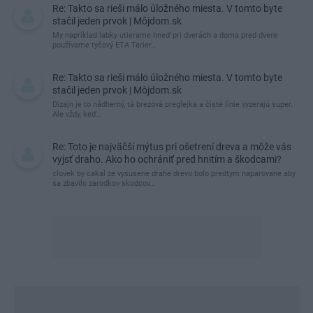
Re: Takto sa rieši málo úložného miesta. V tomto byte
stačil jeden prvok | Môjdom.sk
My napríklad labky utierame hneď pri dverách a doma pred dvere
používame tyčový ETA Terier…
Re: Takto sa rieši málo úložného miesta. V tomto byte
stačil jeden prvok | Môjdom.sk
Dizajn je to nádherný, tá brezová preglejka a čisté línie vyzerajú super.
Ale vždy, keď…
Re: Toto je najväčší mýtus pri ošetrení dreva a môže vás
vyjsť draho. Ako ho ochrániť pred hnitím a škodcami?
clovek by cakal ze vysusene drahe drevo bolo predtym naparovane aby
sa zbavilo zarodkov skodcov...