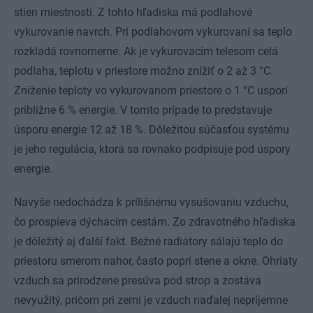
stien miestnosti. Z tohto hľadiska má podlahové
vykurovanie navrch. Pri podlahovom vykurovaní sa teplo
rozkladá rovnomerne. Ak je vykurovacím telesom celá
podlaha, teplotu v priestore možno znížiť o 2 až 3 °C.
Zníženie teploty vo vykurovanom priestore o 1 °C usporí
približne 6 % energie. V tomto prípade to predstavuje
úsporu energie 12 až 18 %. Dôležitou súčasťou systému
je jeho regulácia, ktorá sa rovnako podpisuje pod úspory
energie.
Navyše nedochádza k prílišnému vysušovaniu vzduchu,
čo prospieva dýchacím cestám. Zo zdravotného hľadiska
je dôležitý aj ďalší fakt. Bežné radiátory sálajú teplo do
priestoru smerom nahor, často popri stene a okne. Ohriaty
vzduch sa prirodzene presúva pod strop a zostáva
nevyužitý, pričom pri zemi je vzduch naďalej nepríjemne