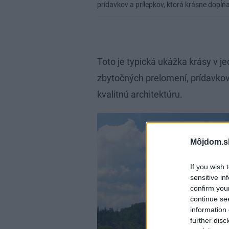
prídavkov a prílepkov, ktorá krásne dopĺňa
Toto je typická ukážka krásy v 
zbytočných prelomení, prídavkov 
kvalitnú architektúru.
Môjdom.s
If you wish 
sensitive in
confirm you
continue se
information 
further disc