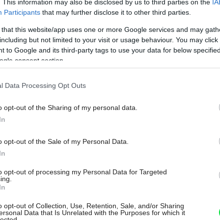
. This information may also be disclosed by us to third parties on the
IA
Participants
that may further disclose it to other third parties.
 that this website/app uses one or more Google services and may gath
including but not limited to your visit or usage behaviour. You may click 
 to Google and its third-party tags to use your data for below specifi
ogle consent section.
l Data Processing Opt Outs
o opt-out of the Sharing of my personal data.
 so šikmou strechou bez presahu. Je to veľmi zaujímavý
In
d.
Dano Veselský
o opt-out of the Sale of my Personal Data.
Môj dom Špeciál 02/2026
In
to opt-out of processing my Personal Data for Targeted
ing.
túry domu so šikmou strechou bez presahu.
In
torý dodáva domu moderný vzhľad.
o opt-out of Collection, Use, Retention, Sale, and/or Sharing
ersonal Data that Is Unrelated with the Purposes for which it
lected.