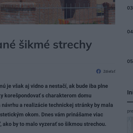
né šikmé strechy
Zdieľať
ú je však aj vidno a nestačí, ak bude iba plne
In
ánky korešpondovať s charakterom domu
a návrhu a realizácie technickej stránky by mala
pr
z estetickým okom. Dnes vám prinášame viac
, ako by to malo vyzerať so šikmou strechou.