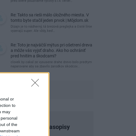
pred dvere používame tyčový ETA Terier…
Re: Takto sa rieši málo úložného miesta. V
tomto byte stačil jeden prvok | Môjdom.sk
Dizajn je to nádherný, tá brezová preglejka a čisté línie
vyzerajú super. Ale vždy, keď…
Re: Toto je najväčší mýtus pri ošetrení dreva
a môže vás vyjsť draho. Ako ho ochrániť
pred hnitím a škodcami?
clovek by cakal ze vysusene drahe drevo bolo predtym
naparovane aby sa zbavilo zarodkov skodcov...
sonal or
ection to
ou may
 personal
out of the
Najnovšie časopisy
 downstream