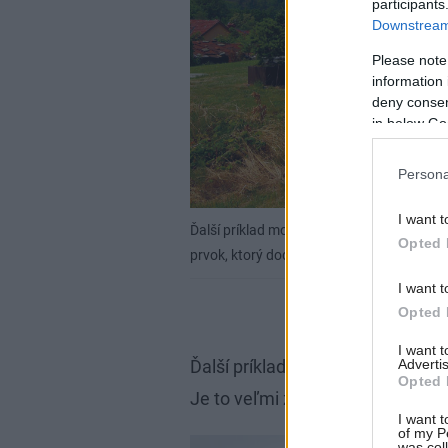
participants
Downstream 
Please note
information 
deny consent
in below Go
Persona
I want t
Ďalší príklad modernej architektúry domu
Opted 
prvok, ktorý dodáva domu moderný vzhľa
I want t
Opted 
I want 
Advertis
Ďalší príklad modernej architek
Opted 
Je to veľmi zaujímavý prvok, k
I want t
of my P
was col