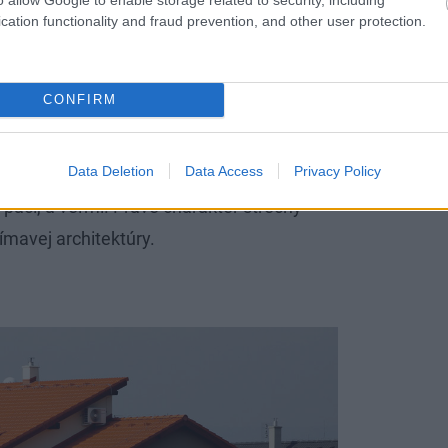
iska estetiky diskutabilná, ale nám sa páči, a veľmi.
cation functionality and fraud prevention, and other user protection.
u do sféry zaujímavej architektúry.
Dano Veselský
CONFIRM
 šikmej strechy, ktorá nepresahuje cez
Data Deletion
Data Access
Privacy Policy
j strechy je pre mnohých z hľadiska
 páči, a veľmi. Práve charakter strechy
ímavej architektúry.