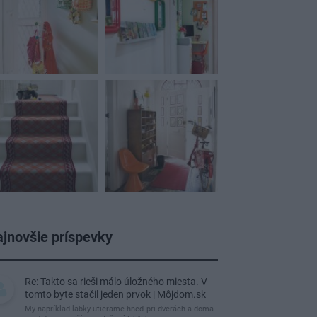
jnovšie príspevky
Re: Takto sa rieši málo úložného miesta. V
tomto byte stačil jeden prvok | Môjdom.sk
My napríklad labky utierame hneď pri dverách a doma