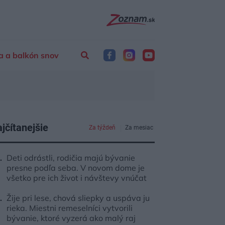
a a balkón snov
jčítanejšie
Za týždeň
Za mesiac
Deti odrástli, rodičia majú bývanie
presne podľa seba. V novom dome je
všetko pre ich život i návštevy vnúčat
Žije pri lese, chová sliepky a uspáva ju
rieka. Miestni remeselníci vytvorili
bývanie, ktoré vyzerá ako malý raj