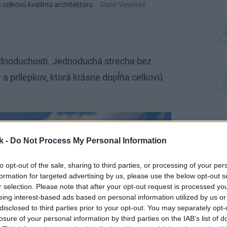
 celkovú kvalitnú architektúru.
Dano Veselský
jednoduchosti. Jednoduchá strecha bez
a prílepkov, ktorá krásne dopĺňa celkovú
k -
Do Not Process My Personal Information
to opt-out of the sale, sharing to third parties, or processing of your per
formation for targeted advertising by us, please use the below opt-out s
r selection. Please note that after your opt-out request is processed y
eing interest-based ads based on personal information utilized by us or
disclosed to third parties prior to your opt-out. You may separately opt-
losure of your personal information by third parties on the IAB’s list of