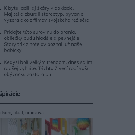
K bytu ladili aj škáry v obklade.
Majitelia zbúrali stereotyp, bývanie
vyzerá ako z filmov svojského režiséra
Pridajte túto surovinu do prania,
obliečky budú hladšie a pevnejšie.
Starý trik z hotelov poznali už naše
babičky
Kedysi boli veľkým trendom, dnes sa im
radšej vyhnite. Týchto 7 vecí robí vašu
obývačku zastaralou
špirácie
edsieň
,
plast
,
oranžová