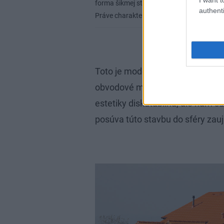
forma šikmej strechy je pre mnohých z hľad
authenti
Práve charakter strechy posúva túto stavb
Toto je moderné poňatie detailov
obvodové múry. Táto forma šikme
estetiky diskutabilná, ale nám sa
posúva túto stavbu do sféry zauj