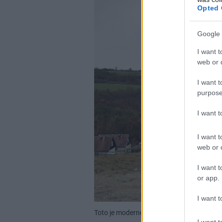
Opted 
Google 
I want t
web or d
I want t
purpose
I want 
I want t
web or d
I want t
or app.
I want t
Toto je moderné poňatie detailov šikmej s
I want t