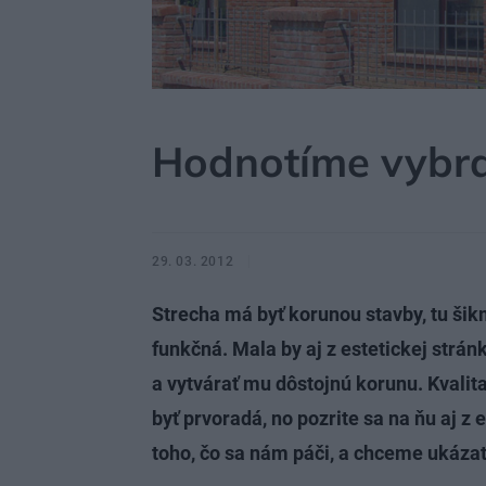
MÔJDOM
STAVBA A REKONŠTRUKCIA
Hodnotíme vybra
29. 03. 2012
Strecha má byť korunou stavby, tu šikm
funkčná. Mala by aj z estetickej str
a vytvárať mu dôstojnú korunu. Kvalit
byť prvoradá, no pozrite sa na ňu aj 
toho, čo sa nám páči, a chceme ukázať