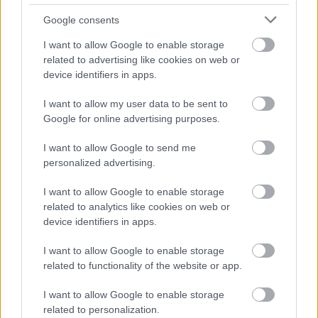
Google consents
Do čoho sa oplatí investovať, keď chcete
I want to allow Google to enable storage
ušetriť na energiách?
related to advertising like cookies on web or
device identifiers in apps.
I want to allow my user data to be sent to
Google for online advertising purposes.
I want to allow Google to send me
personalized advertising.
Najčítanejšie
Za týždeň
Za mesiac
I want to allow Google to enable storage
related to analytics like cookies on web or
device identifiers in apps.
Deti odrástli, rodičia majú bývanie presne podľa
seba. V novom dome je všetko pre ich život i
návštevy vnúčat
I want to allow Google to enable storage
related to functionality of the website or app.
Žije pri lese, chová sliepky a uspáva ju rieka.
Miestni remeselníci vytvorili bývanie, ktoré vyzerá
I want to allow Google to enable storage
ako malý raj
related to personalization.