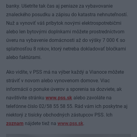
banky. Ušetríte tak čas aj peniaze za vybavovanie
znaleckého posudku a zápisu do katastra nehnuteľností.
Nuž a vynoviť váš príbytok novými elektrospotrebičmi
alebo len bytovými doplnkami môžete prostredníctvom
úveru na vybavenie domácnosti až do výšky 7 000 € so
splatnosťou 8 rokov, ktorý netreba dokladovať bločkami
alebo faktúrami.
Ako vidíte, v PSS má na výber každý a Vianoce môžete
stráviť v novom alebo vynovenom domove. Viac
informácií o ponuke úverov a sporenia sa dozviete, ak
navštívite stránku
www.pss.sk
alebo zavoláte na
telefónne číslo 02/58 55 58 55. Rád vám ich poskytne aj
niektorý z tisícky obchodných zástupcov PSS. Ich
zoznam
nájdete tiež na
www.pss.sk
.