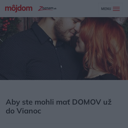
MENU
MÔJDOM
STAVBA A REKONŠTRUKCIA
LEGISLATÍVA A FINANCOVANIE
Aby ste mohli mať DOMOV už
do Vianoc