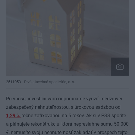
2511053
Prvá stavebná sporiteľňa, a. s.
Pri väčšej investícii vám odporúčame využiť medziúver
zabezpečený nehnuteľnosťou, s úrokovou sadzbou od
1,29 %
ročne zafixovanou na 5 rokov. Ak si v PSS sporíte
a plánujete rekonštrukciu, ktorá nepresiahne sumu 50 000
€, nemusíte svoju nehnuteľnosť zakladať v prospech tejto