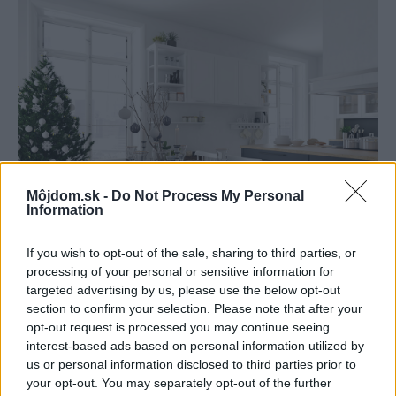
Môjdom.sk -
Do Not Process My Personal
Information
If you wish to opt-out of the sale, sharing to third parties, or
processing of your personal or sensitive information for
2511055
Prvá stavebná sporiteľňa, a. s.
targeted advertising by us, please use the below opt-out
section to confirm your selection. Please note that after your
opt-out request is processed you may continue seeing
ZDROJ PR článok spoločnosti Prvá stavebná sporiteľňa,
interest-based ads based on personal information utilized by
a. s.
us or personal information disclosed to third parties prior to
your opt-out. You may separately opt-out of the further
Kategória:
Legislatíva a financovanie