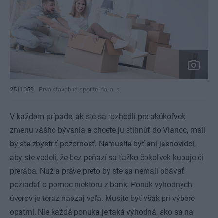
2511059
Prvá stavebná sporiteľňa, a. s.
V každom prípade, ak ste sa rozhodli pre akúkoľvek
zmenu vášho bývania a chcete ju stihnúť do Vianoc, mali
by ste zbystriť pozornosť. Nemusíte byť ani jasnovidci,
aby ste vedeli, že bez peňazí sa ťažko čokoľvek kupuje či
prerába. Nuž a práve preto by ste sa nemali obávať
požiadať o pomoc niektorú z bánk. Ponúk výhodných
úverov je teraz naozaj veľa. Musíte byť však pri výbere
opatrní. Nie každá ponuka je taká výhodná, ako sa na