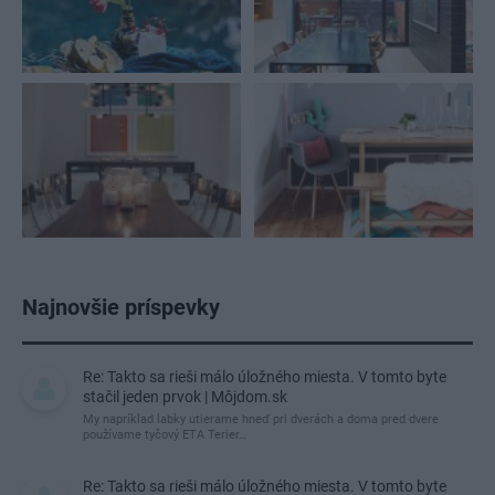
Najnovšie príspevky
Re: Takto sa rieši málo úložného miesta. V tomto byte
stačil jeden prvok | Môjdom.sk
My napríklad labky utierame hneď pri dverách a doma pred dvere
používame tyčový ETA Terier…
Re: Takto sa rieši málo úložného miesta. V tomto byte