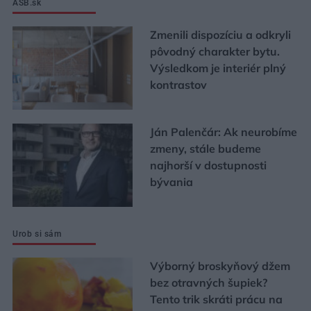
ASB.sk
Zmenili dispozíciu a odkryli
pôvodný charakter bytu.
Výsledkom je interiér plný
kontrastov
Ján Palenčár: Ak neurobíme
zmeny, stále budeme
najhorší v dostupnosti
bývania
Urob si sám
Výborný broskyňový džem
bez otravných šupiek?
Tento trik skráti prácu na