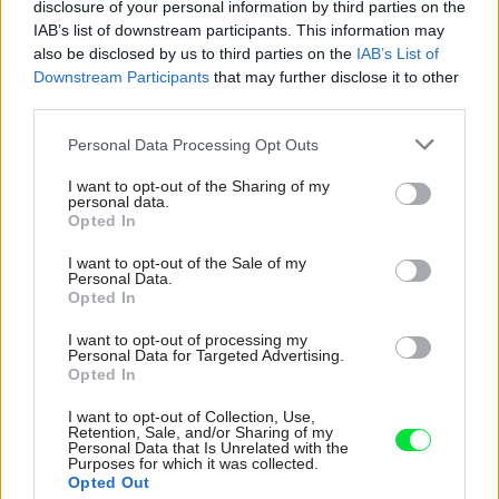
disclosure of your personal information by third parties on the
IAB’s list of downstream participants. This information may
also be disclosed by us to third parties on the
IAB’s List of
Tagy:
stavebné sporenie
úvery na bývanie
Downstream Participants
that may further disclose it to other
third parties.
Please note that this website/app uses one or more Google
Personal Data Processing Opt Outs
Zdieľať článok
services and may gather and store information including but
not limited to your visit or usage behaviour. You may click to
I want to opt-out of the Sharing of my
personal data.
grant or deny consent to Google and its third-party tags to
Opted In
use your data for below specified purposes in below Google
Pozrite si viac
consent section.
I want to opt-out of the Sale of my
Personal Data.
Opted In
I want to opt-out of processing my
Personal Data for Targeted Advertising.
Opted In
I want to opt-out of Collection, Use,
Retention, Sale, and/or Sharing of my
Personal Data that Is Unrelated with the
Purposes for which it was collected.
Opted Out