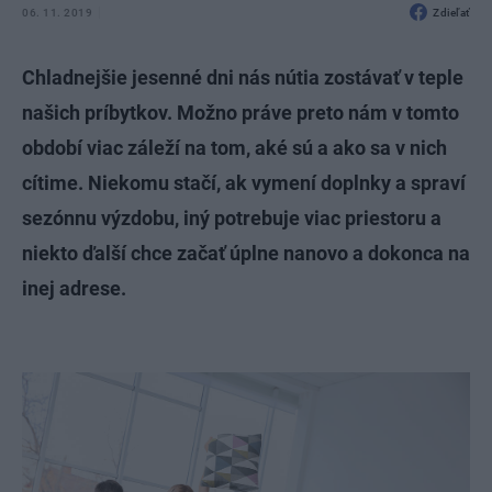
06. 11. 2019
Zdieľať
Chladnejšie jesenné dni nás nútia zostávať v teple
našich príbytkov. Možno práve preto nám v tomto
období viac záleží na tom, aké sú a ako sa v nich
cítime. Niekomu stačí, ak vymení doplnky a spraví
sezónnu výzdobu, iný potrebuje viac priestoru a
niekto ďalší chce začať úplne nanovo a dokonca na
inej adrese.