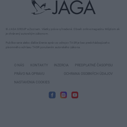
© JAGA GROUP a Zoznam. Všetky práva vyhradené. Obsah online magazínu Môjdom.sk
je chránený autorským zákonom.
Publikovanie alebo ďalšie šírenie správ zo zdrojov TASR je bez predchádzajúceho
písomného súhlasu TASR porušením autorského zákona.
O NÁS
KONTAKTY
INZERCIA
PREDPLATNÉ ČASOPISU
PRÁVO NA OPRAVU
OCHRANA OSOBNÝCH ÚDAJOV
NASTAVENIA COOKIES