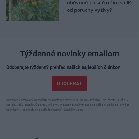
obávanú pleseň a čím sa líši
od poruchy výživy?
Týždenné novinky emailom
Odoberajte týždenný prehľad našich najlepších článkov
ODOBERAŤ
Bezplatný emailový newsletter posielame obvykle ku koncu týždňa – vo štvrtok alebo v
piatok. Vašu emailovú adresu nikomu inému neposkytneme a z odberu sa budete môcť
kedykoľvek jednoducho odhlásiť niekoľkými kliknutiami.