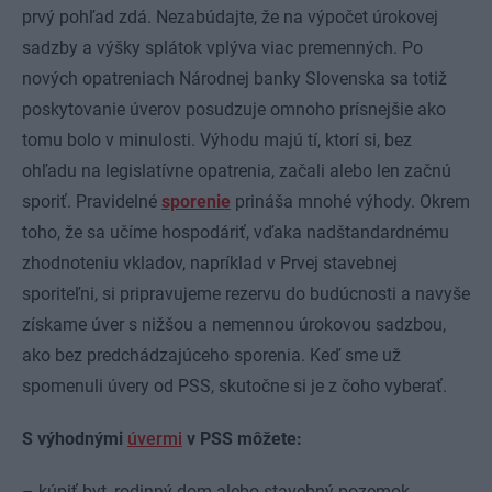
prvý pohľad zdá. Nezabúdajte, že na výpočet úrokovej
sadzby a výšky splátok vplýva viac premenných. Po
nových opatreniach Národnej banky Slovenska sa totiž
poskytovanie úverov posudzuje omnoho prísnejšie ako
tomu bolo v minulosti. Výhodu majú tí, ktorí si, bez
ohľadu na legislatívne opatrenia, začali alebo len začnú
sporiť. Pravidelné
sporenie
prináša mnohé výhody. Okrem
toho, že sa učíme hospodáriť, vďaka nadštandardnému
zhodnoteniu vkladov, napríklad v Prvej stavebnej
sporiteľni, si pripravujeme rezervu do budúcnosti a navyše
získame úver s nižšou a nemennou úrokovou sadzbou,
ako bez predchádzajúceho sporenia. Keď sme už
spomenuli úvery od PSS, skutočne si je z čoho vyberať.
S výhodnými
úvermi
v PSS môžete:
– kúpiť byt, rodinný dom alebo stavebný pozemok,