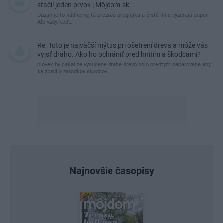
stačil jeden prvok | Môjdom.sk
Dizajn je to nádherný, tá brezová preglejka a čisté línie vyzerajú super.
Ale vždy, keď…
Re: Toto je najväčší mýtus pri ošetrení dreva a môže vás
vyjsť draho. Ako ho ochrániť pred hnitím a škodcami?
clovek by cakal ze vysusene drahe drevo bolo predtym naparovane aby
sa zbavilo zarodkov skodcov...
Najnovšie časopisy