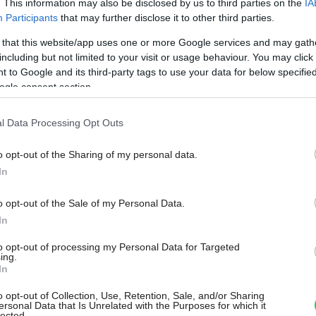
. This information may also be disclosed by us to third parties on the
IA
darmo na celú dobu poistenia.
Participants
that may further disclose it to other third parties.
 that this website/app uses one or more Google services and may gath
including but not limited to your visit or usage behaviour. You may click 
 to Google and its third-party tags to use your data for below specifi
ogle consent section.
l Data Processing Opt Outs
o opt-out of the Sharing of my personal data.
In
o opt-out of the Sale of my Personal Data.
In
to opt-out of processing my Personal Data for Targeted
ing.
In
o opt-out of Collection, Use, Retention, Sale, and/or Sharing
ersonal Data that Is Unrelated with the Purposes for which it
lected.