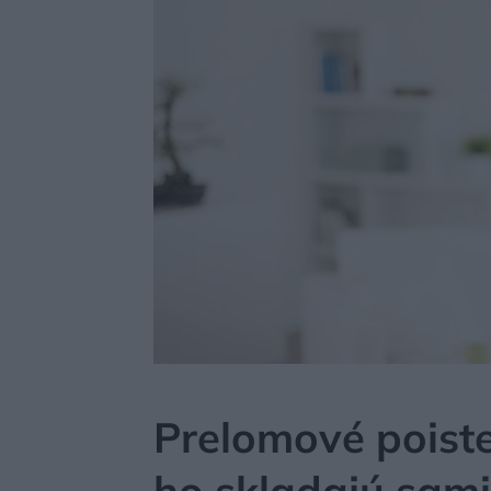
MÔJDOM
STAVBA A REKONŠTRUKCIA
LEGISL
Prelomové poiste