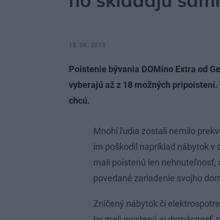
ho skladajú sami
15. 06. 2015
Poistenie bývania DOMino Extra od Gene
vyberajú až z 18 možných pripoistení. 
chcú.
Mnohí ľudia zostali nemilo prekva
im poškodil napríklad nábytok v o
mali poistenú len nehnuteľnosť,
povedané zariadenie svojho dom
Zničený nábytok či elektrospotreb
by mali poistenú aj domácnosť,