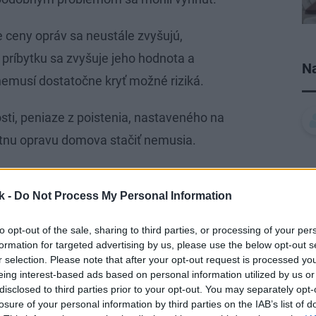
e ceny opráv sa neustále zvyšujú,
 príbytku sa zvyšuje jeho hodnota a
Na
emusí dostatočne kryť možné riziká.
sti, peniaze z poistenia, nastaveného na
tnu opravu domova stačiť nemusia.
tiť aktuálne poistenie nehnuteľnosti a
k -
Do Not Process My Personal Information
 Vyhnete sa tak nepríjemnostiam, ktoré by
lhšom odcestovaní z domu či z bytu.
to opt-out of the sale, sharing to third parties, or processing of your per
formation for targeted advertising by us, please use the below opt-out s
 poistenie domácnosti a nehnuteľnosti
r selection. Please note that after your opt-out request is processed y
eing interest-based ads based on personal information utilized by us or
ca augusta, jedno zo štyroch pripoistení
disclosed to third parties prior to your opt-out. You may separately opt-
ota, záhrada, autopríslušenstvo alebo
losure of your personal information by third parties on the IAB’s list of