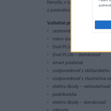
Navyše, v závislosti od počtu do
authenti
z poistného až do výšky 20 perce
Voliteľné pripoistenia:
• cestovné poistenie
• mikro úrazové poistenie
• živel PLUS – nehnuteľnosť
• živel PLUS – domácnosť
• smart poistenie
• zodpovednosť z občianskeho 
• zodpovednosť z vlastníctva n
• elektro škody – nehnuteľnosť
• podnikatelia
• elektro škody – domácnosť
• záhrada