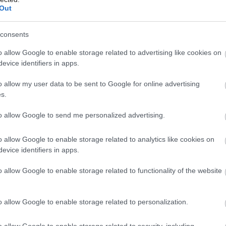
Out
consents
mo pripoistiť záhradu
shutterstock.com
Môj dom Špeciál 02/2026
o allow Google to enable storage related to advertising like cookies on
evice identifiers in apps.
poisťovňa Generali celkovo 18 rôznych
u nehnuteľnosti a domácnosti môžete
o allow my user data to be sent to Google for online advertising
s.
pripoistiť domáceho miláčika, záhradu,
mník. Práve možnosť vybrať si až z 18
to allow Google to send me personalized advertising.
nie DOMino Extra na slovenskom trhu
o allow Google to enable storage related to analytics like cookies on
evice identifiers in apps.
o allow Google to enable storage related to functionality of the website
stné krytia, ktoré vôbec nepotrebuje, ako je
h poisteniach, ale poistenie si ušije doslova
o allow Google to enable storage related to personalization.
o allow Google to enable storage related to security, including