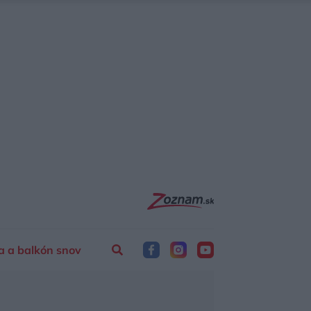
a a balkón snov