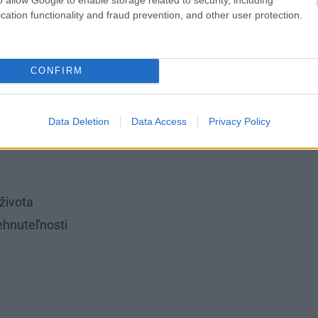
jednaných pripoistení môžete získať zľavu
cation functionality and fraud prevention, and other user protection.
nt!
CONFIRM
Data Deletion
Data Access
Privacy Policy
života
ehnuteľnosti