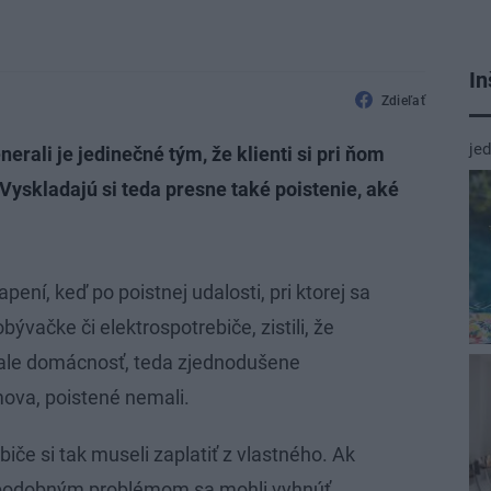
In
Zdieľať
je
rali je jedinečné tým, že klienti si pri ňom
Vyskladajú si teda presne také poistenie, aké
pení, keď po poistnej udalosti, pri ktorej sa
bývačke či elektrospotrebiče, zistili, že
 ale domácnosť, teda zjednodušene
ova, poistené nemali.
iče si tak museli zaplatiť z vlastného. Ak
 podobným problémom sa mohli vyhnúť.