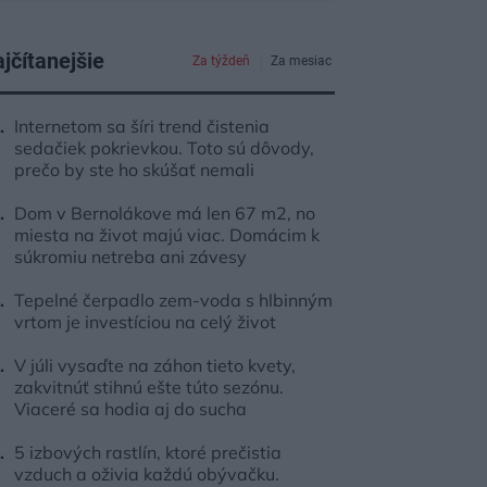
jčítanejšie
Za týždeň
Za mesiac
Internetom sa šíri trend čistenia
sedačiek pokrievkou. Toto sú dôvody,
prečo by ste ho skúšať nemali
Dom v Bernolákove má len 67 m2, no
miesta na život majú viac. Domácim k
súkromiu netreba ani závesy
Tepelné čerpadlo zem-voda s hlbinným
vrtom je investíciou na celý život
V júli vysaďte na záhon tieto kvety,
zakvitnúť stihnú ešte túto sezónu.
Viaceré sa hodia aj do sucha
5 izbových rastlín, ktoré prečistia
vzduch a oživia každú obývačku.