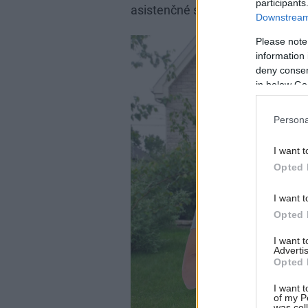
participants
asistenčné služby) dostanete za
Downstream 
Please note
information 
deny consent
in below Go
Persona
I want t
Opted 
I want t
Opted 
I want 
Advertis
Opted 
I want t
of my P
was col