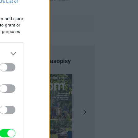
B’s List of
er and store
to grant or
ed purposes
Najnovšie časopisy