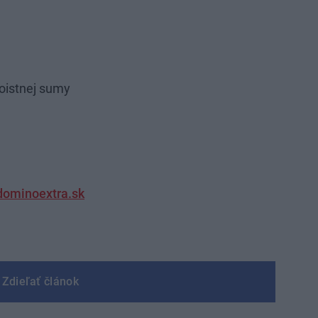
oistnej sumy
ominoextra.sk
Zdieľať článok