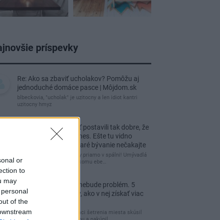
jnovšie príspevky
Re: Ako sa zbaviť ucholakov? Pomôžu aj
jednoduché domáce pasce | Môjdom.sk
blbeckovia, "ucholak" je uzitocny a len idiot kantri
uzitocny hmyz
Re: Vidiecku usadlosť postavili tak dobre, že
domáceho chráni i dnes. Ešte tu vidno
kamenné múry, no staré bývanie nečakajte
čakám kedy budú wc misy priamo v spálni! Umývadlá
sonal or
už sú štandardom! Tu niekomu ebe…
ection to
ou may
Re: Tesná spálňa už nebude problém. 5
 personal
praktických nápadov, ako v nej získať viac
out of the
úložného miesta
 downstream
Ja som pred časom v rámci šetrenia miesta skúsil
využiť priestor pod posteľou a nakúpil…