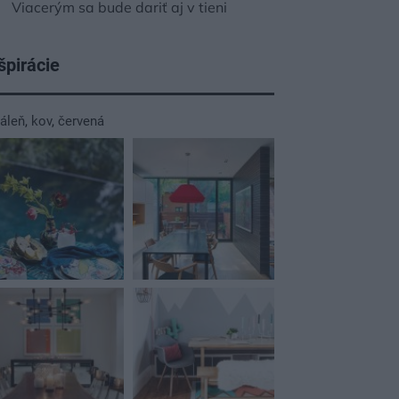
Viacerým sa bude dariť aj v tieni
špirácie
dáleň
,
kov
,
červená