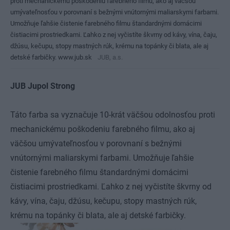
proti mechanickému poškodeniu farebného filmu, ako aj väčšou
umývateľnosťou v porovnaní s bežnými vnútornými maliarskymi farbami.
Umožňuje ľahšie čistenie farebného filmu štandardnými domácimi
čistiacimi prostriedkami. Ľahko z nej vyčistíte škvrny od kávy, vína, čaju,
džúsu, kečupu, stopy mastných rúk, krému na topánky či blata, ale aj
detské farbičky. www.jub.sk
JUB, a.s.
JUB Jupol Strong
Táto farba sa vyznačuje 10-krát väčšou odolnosťou proti
mechanickému poškodeniu farebného filmu, ako aj
väčšou umývateľnosťou v porovnaní s bežnými
vnútornými maliarskymi farbami. Umožňuje ľahšie
čistenie farebného filmu štandardnými domácimi
čistiacimi prostriedkami. Ľahko z nej vyčistíte škvrny od
kávy, vína, čaju, džúsu, kečupu, stopy mastných rúk,
krému na topánky či blata, ale aj detské farbičky.