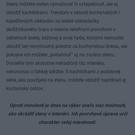
Steny môžete nielen vymaľovať či vytapetovať, ale aj
obložiť kachličkami. Trendom v oblasti kuchynských i
kúpeľňových obkladov sú lesklé obkladačky
obdĺžnikového tvaru s mierne reliéfnym povrchom v
odtieňoch bielej, béžovej a sivej farby, ktorými nemusíte
obložiť len nevyhnutný priestor za kuchynskou linkou, ale
pokojne ich môžete „potiahnuť“ aj na zvyšnú stenu.
Docielite tým skutočne netradičný ráz interiéru,
nehovoriac o ľahkej údržbe. S kachličkami z podobnej
série, akú použijete na stenu, môžete obložiť napríklad aj
kuchynský ostrov.
Oproti minulosti je dnes na výber oveľa viac možností,
ako skrášliť steny v interiéri. Ich povrchová úprava určí
charakter celej miestnosti.