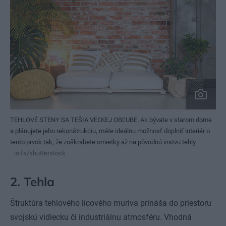
TEHLOVÉ STENY SA TEŠIA VEĽKEJ OBĽUBE. Ak bývate v starom dome
a plánujete jeho rekonštrukciu, máte ideálnu možnosť doplniť interiér o
tento prvok tak, že zoškrabete omietky až na pôvodnú vrstvu tehly.
isifa/shutterstock
2.
Tehla
Štruktúra tehlového lícového muriva prináša do priestoru
svojskú vidiecku či industriálnu atmosféru. Vhodná