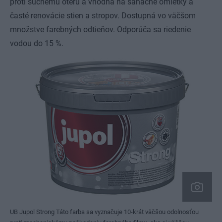
proti suchému oteru a vhodná na sanačné omietky a
časté renovácie stien a stropov. Dostupná vo väčšom
množstve farebných odtieňov. Odporúča sa riedenie
vodou do 15 %.
UB Jupol Strong Táto farba sa vyznačuje 10-krát väčšou odolnosťou