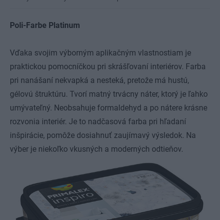
Poli-Farbe Platinum
Vďaka svojim výborným aplikačným vlastnostiam je
praktickou pomocníčkou pri skrášľovaní interiérov. Farba
pri nanášaní nekvapká a nesteká, pretože má hustú,
gélovú štruktúru. Tvorí matný trvácny náter, ktorý je ľahko
umývateľný. Neobsahuje formaldehyd a po nátere krásne
rozvonia interiér. Je to nadčasová farba pri hľadaní
inšpirácie, pomôže dosiahnuť zaujímavý výsledok. Na
výber je niekoľko vkusných a moderných odtieňov.