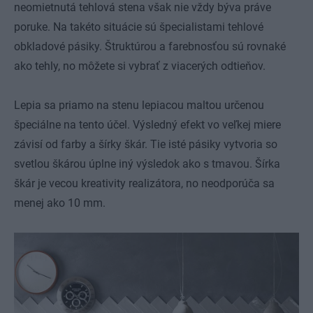
neomietnutá tehlová stena však nie vždy býva práve
poruke. Na takéto situácie sú špecialistami
tehlové
obkladové pásiky
. Štruktúrou a farebnosťou sú rovnaké
ako tehly, no môžete si vybrať z viacerých odtieňov.
Lepia sa priamo na stenu lepiacou maltou určenou
špeciálne na tento účel. Výsledný efekt vo veľkej miere
závisí od farby a šírky škár. Tie isté pásiky vytvoria so
svetlou škárou úplne iný výsledok ako s tmavou. Šírka
škár je vecou kreativity realizátora, no neodporúča sa
menej ako 10 mm.