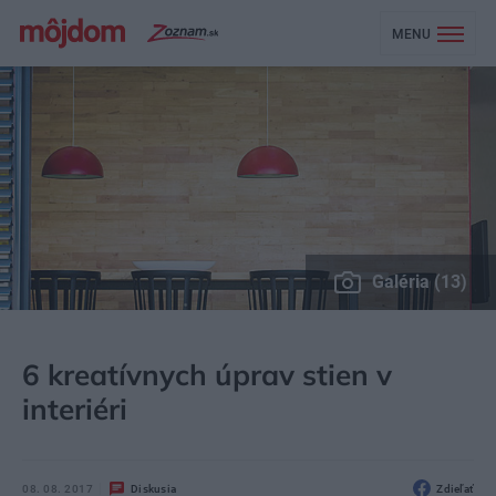
MENU
Galéria (13)
MÔJDOM
ŠTÝL
FARBY, MATERIÁLY
6 kreatívnych úprav stien v
interiéri
08. 08. 2017
Diskusia
Zdieľať