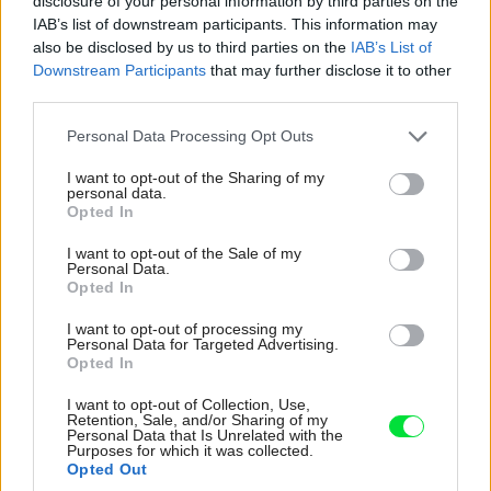
disclosure of your personal information by third parties on the
IAB’s list of downstream participants. This information may
also be disclosed by us to third parties on the
IAB’s List of
Downstream Participants
that may further disclose it to other
third parties.
Please note that this website/app uses one or more Google
Personal Data Processing Opt Outs
services and may gather and store information including but
GRAFITY NA STENE? Prečo nie? Ak túžite po originalite, ale netrúfate si
not limited to your visit or usage behaviour. You may click to
I want to opt-out of the Sharing of my
na také čosi sami, zaangažujte do výzdoby niektorej zo stien šikovného
personal data.
grant or deny consent to Google and its third-party tags to
umelca. Dievčatko na hojdačke namaľoval Lukáš Kladívko podľa
Opted In
use your data for below specified purposes in below Google
vlastného návrhu.
Vojta Herout
consent section.
I want to opt-out of the Sale of my
Personal Data.
ODPORÚČAME FARBY DO INTERIÉRU
Opted In
I want to opt-out of processing my
Personal Data for Targeted Advertising.
Opted In
I want to opt-out of Collection, Use,
Retention, Sale, and/or Sharing of my
Personal Data that Is Unrelated with the
Purposes for which it was collected.
Opted Out