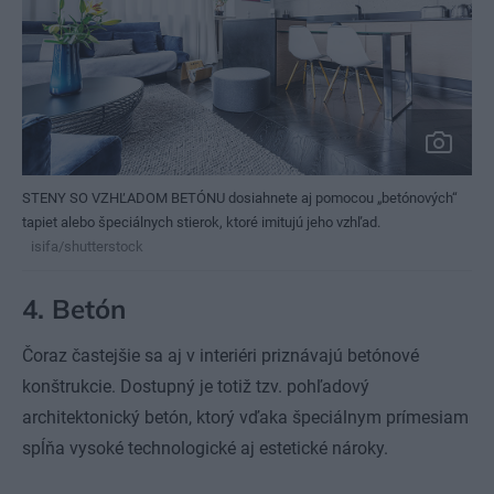
STENY SO VZHĽADOM BETÓNU dosiahnete aj pomocou „betónových“
tapiet alebo špeciálnych stierok, ktoré imitujú jeho vzhľad.
isifa/shutterstock
4.
Betón
Čoraz častejšie sa aj v interiéri priznávajú betónové
konštrukcie. Dostupný je totiž tzv. pohľadový
architektonický betón, ktorý vďaka špeciálnym prímesiam
spĺňa vysoké technologické aj estetické nároky.