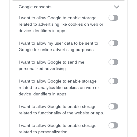
Google consents
I want to allow Google to enable storage
related to advertising like cookies on web or
device identifiers in apps.
I want to allow my user data to be sent to
Google for online advertising purposes.
Colorlak ProInteriér TOP Ide o snehobielu matnú interiérovú farbu, ktorá
sa vyznačuje vysokou odolnosťou voči oteru za mokra a dá sa
I want to allow Google to send me
opakovane čistiť. To ocenia najmä rodiny s deťmi pre nátery detských
personalized advertising.
izieb, kúpeľní či kuchýň. Samozrejmosťou je vysoká belosť a krycia
schopnosť farby a jej dobrá priľnavosť k povrchu, to všetko pri zachovaní
I want to allow Google to enable storage
paropriepustnosti náteru. Použiť ju môžete na murivo, omietky,
related to analytics like cookies on web or
sadrokartón, betón, drevovláknité a drevotrieskové dosky aj tapety.
device identifiers in apps.
www.colorlak.sk
Colorlak, a.s.
I want to allow Google to enable storage
related to functionality of the website or app.
Colorlak ProInteriér TOP
I want to allow Google to enable storage
related to personalization.
Ide o snehobielu matnú interiérovú farbu, ktorá sa