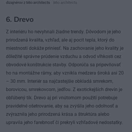
dizajnérov z Mio architects
Mio architects
6.
Drevo
Z interiéru ho nevyhnali žiadne trendy. Dôvodom je jeho
prirodzená kvalita, vzhľad, ale aj pocit tepla, ktorý do
miestnosti dokáže priniesť. Na zachovanie jeho kvality je
dôležité správne prúdenie vzduchu a odvod vlhkosti cez
obvodové konštrukcie stavby. Odporúča sa pripevňovať
ho na montážne rámy, aby vznikla medzera široká asi 20
– 30 mm. Interiér sa najčastejšie obkladá smrekom,
borovicou, smrekovcom, jedľou. Z exotickejších drevín je
obľúbený tík. Drevo aj pri vnútornom použití potrebuje
pravidelné ošetrovanie, aby sa zvýšila jeho odolnosť a
zvýraznila jeho prirodzená krása a štruktúra alebo
upravila jeho farebnosť či prekryli vzhľadové nedostatky.