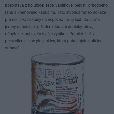
pozostáva z holubičej šede, vanilkovej belosti, prírodného
ľanu a krémového kapučína. Táto štvorica farieb dokáže
premeniť vaše steny na nepoznanie, aj keď ide „iba“ o
jemný odtieň bielej. Náter zdôrazní doplnky, ale aj
nábytok, ktorý oveľa lepšie vynikne. Pomôže tiež v
presvetlenej izbe plnej okien, ktorú potrebujete opticky
stmaviť.