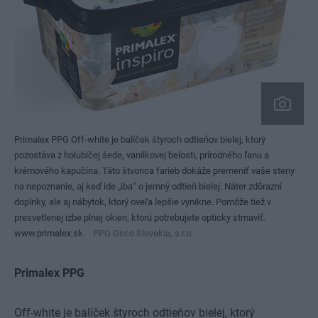
Primalex PPG Off-white je balíček štyroch odtieňov bielej, ktorý
pozostáva z holubičej šede, vanilkovej belosti, prírodného ľanu a
krémového kapučína. Táto štvorica farieb dokáže premeniť vaše steny
na nepoznanie, aj keď ide „iba“ o jemný odtieň bielej. Náter zdôrazní
doplnky, ale aj nábytok, ktorý oveľa lepšie vynikne. Pomôže tiež v
presvetlenej izbe plnej okien, ktorú potrebujete opticky stmaviť.
www.primalex.sk.
PPG Deco Slovakia, s.r.o.
Primalex PPG
Off-white je balíček štyroch odtieňov bielej, ktorý