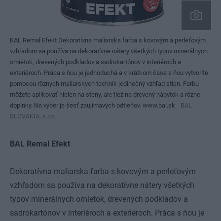
BAL Remal Efekt Dekoratívna maliarska farba s kovovým a perleťovým
vzhľadom sa používa na dekoratívne nátery všetkých typov minerálnych
omietok, drevených podkladov a sadrokartónov v interiéroch a
exteriéroch. Práca s ňou je jednoduchá a v krátkom čase s ňou vytvoríte
pomocou rôznych maliarskych techník jedinečný vzhľad stien. Farbu
môžete aplikovať nielen na steny, ale tiež na drevený nábytok a rôzne
doplnky. Na výber je šesť zaujímavých odtieňov. www.bal.sk
BAL
SLOVAKIA, s.r.o.
BAL Remal Efekt
Dekoratívna maliarska farba s kovovým a perleťovým
vzhľadom sa používa na dekoratívne nátery všetkých
typov minerálnych omietok, drevených podkladov a
sadrokartónov v interiéroch a exteriéroch. Práca s ňou je