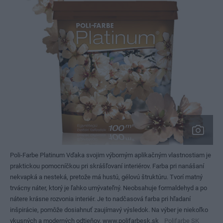
Poli-Farbe Platinum Vďaka svojim výborným aplikačným vlastnostiam je
praktickou pomocníčkou pri skrášľovaní interiérov. Farba pri nanášaní
nekvapká a nesteká, pretože má hustú, gélovú štruktúru. Tvorí matný
trvácny náter, ktorý je ľahko umývateľný. Neobsahuje formaldehyd a po
nátere krásne rozvonia interiér. Je to nadčasová farba pri hľadaní
inšpirácie, pomôže dosiahnuť zaujímavý výsledok. Na výber je niekoľko
vkusných a moderných odtieňov. www.polifarbesk.sk
Polifarbe SK