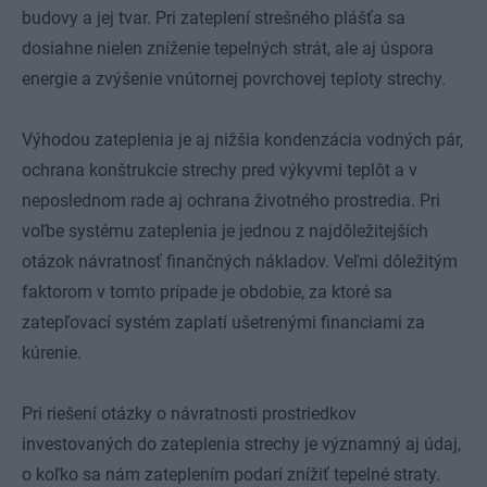
budovy a jej tvar. Pri zateplení strešného plášťa sa
dosiahne nielen zníženie tepelných strát, ale aj úspora
energie a zvýšenie vnútornej povrchovej teploty strechy.
Výhodou zateplenia je aj nižšia kondenzácia vodných pár,
ochrana konštrukcie strechy pred výkyvmi teplôt a v
neposlednom rade aj ochrana životného prostredia. Pri
voľbe systému zateplenia je jednou z najdôležitejších
otázok návratnosť finančných nákladov. Veľmi dôležitým
faktorom v tomto prípade je obdobie, za ktoré sa
zatepľovací systém zaplatí ušetrenými financiami za
kúrenie.
Pri riešení otázky o návratnosti prostriedkov
investovaných do zateplenia strechy je významný aj údaj,
o koľko sa nám zateplením podarí znížiť tepelné straty.