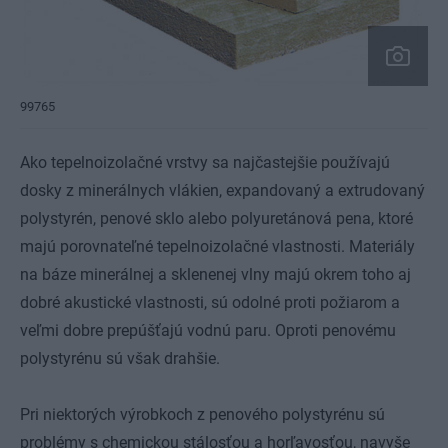
99765
Ako tepelnoizolačné vrstvy sa najčastejšie používajú
dosky z minerálnych vlákien, expandovaný a extrudovaný
polystyrén, penové sklo alebo polyuretánová pena, ktoré
majú porovnateľné tepelnoizolačné vlastnosti. Materiály
na báze minerálnej a sklenenej vlny majú okrem toho aj
dobré akustické vlastnosti, sú odolné proti požiarom a
veľmi dobre prepúšťajú vodnú paru. Oproti penovému
polystyrénu sú však drahšie.
Pri niektorých výrobkoch z penového polystyrénu sú
problémy s chemickou stálosťou a horľavosťou, navyše