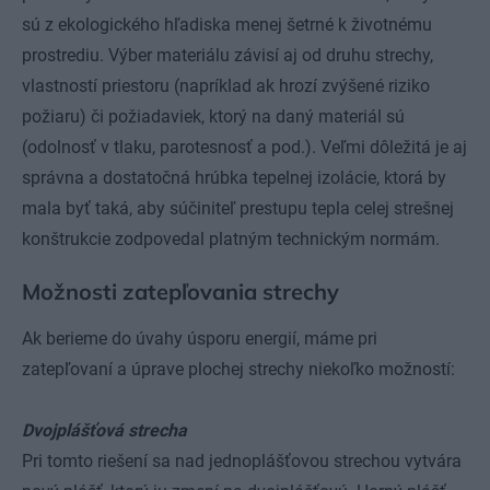
sú z ekologického hľadiska menej šetrné k životnému
prostrediu. Výber materiálu závisí aj od druhu strechy,
vlastností priestoru (napríklad ak hrozí zvýšené riziko
požiaru) či požiadaviek, ktorý na daný materiál sú
(odolnosť v tlaku, parotesnosť a pod.). Veľmi dôležitá je aj
správna a dostatočná hrúbka tepelnej izolácie, ktorá by
mala byť taká, aby súčiniteľ prestupu tepla celej strešnej
konštrukcie zodpovedal platným technickým normám.
Možnosti zatepľovania strechy
Ak berieme do úvahy úsporu energií, máme pri
zatepľovaní a úprave plochej strechy niekoľko možností:
Dvojplášťová strecha
Pri tomto riešení sa nad jednoplášťovou strechou vytvára