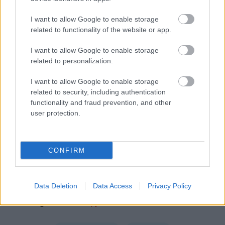
nevyhovujúcom stave alebo nie je možné na strešnú
I want to allow Google to enable storage
konštrukciu – vzhľadom na statiku – pridávať nové
related to functionality of the website or app.
vrstvy. Vtedy je potrebné pôvodný strešný plášť odstrániť
a nahradiť novým. Ak ste sa rozhodli ušetriť peniaze,
I want to allow Google to enable storage
related to personalization.
zabrániť únikom tepla, chrániť životné prostredie a v
neposlednom rade aj svoje obydlie a chystáte sa
I want to allow Google to enable storage
zatepľovať strechu, určite sa poraďte s odborníkom v
related to security, including authentication
functionality and fraud prevention, and other
danej oblasti.
user protection.
Vďaka využitiu informácií získaných na základe
odborných konzultácií, prehľadu o druhoch a spôsobe
CONFIRM
aplikácie tepelnoizolačných materiálov, ktoré sú súčasťou
zatepľovacieho systému, sa vyhnete nielen nesprávnemu
Data Deletion
Data Access
Privacy Policy
rozhodnutiu, ale budete zatepľovať omnoho kvalitnejšie.
Kategória:
Strecha, podkrovie