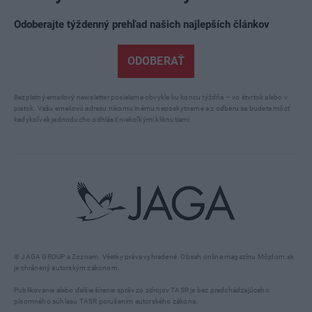
Odoberajte týždenný prehľad našich najlepších článkov
ODOBERAŤ
Bezplatný emailový newsletter posielame obvykle ku koncu týždňa – vo štvrtok alebo v
piatok. Vašu emailovú adresu nikomu inému neposkytneme a z odberu sa budete môcť
kedykoľvek jednoducho odhlásiť niekoľkými kliknutiami.
© JAGA GROUP a Zoznam. Všetky práva vyhradené. Obsah online magazínu Môjdom.sk
je chránený autorským zákonom.
Publikovanie alebo ďalšie šírenie správ zo zdrojov TASR je bez predchádzajúceho
písomného súhlasu TASR porušením autorského zákona.