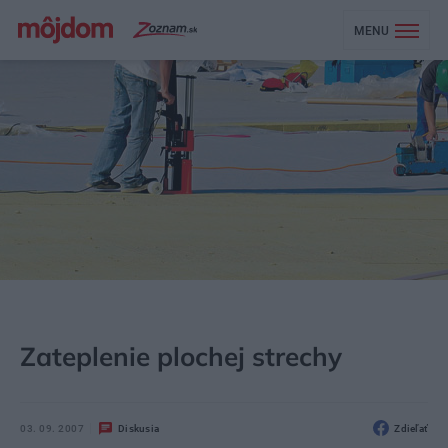
MENU
MÔJDOM
STAVBA A REKONŠTRUKCIA
STRECHA, PODKROVIE
Zateplenie plochej strechy
03. 09. 2007
Diskusia
Zdieľať