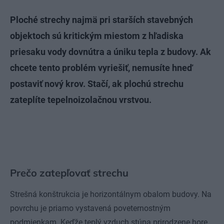
Ploché strechy najmä pri starších stavebných
objektoch sú kritickým miestom z hľadiska
priesaku vody dovnútra a úniku tepla z budovy. Ak
chcete tento problém vyriešiť, nemusíte hneď
postaviť nový krov. Stačí, ak plochú strechu
zateplíte tepelnoizolačnou vrstvou.
Prečo zatepľovať strechu
Strešná konštrukcia je horizontálnym obalom budovy. Na
povrchu je priamo vystavená poveternostným
podmienkam. Keďže teplý vzduch stúpa prirodzene hore,