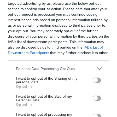
targeted advertising by us, please use the below opt-out
dve časti. Medzi dve vrstvy tepelnej izolácie sa ukladá
section to confirm your selection. Please note that after your
povlaková hydroizolačná krytina, takže vrstva tepelnej
opt-out request is processed you may continue seeing
interest-based ads based on personal information utilized by
izolácie pod povlakovou krytinou je chránená pred
us or personal information disclosed to third parties prior to
účinkami vody. Na pôvodnú hydroizoláciu sa položí
your opt-out. You may separately opt-out of the further
tepelnoizolačná vrstva so stálou geometriou tvaru a
disclosure of your personal information by third parties on the
IAB’s list of downstream participants. This information may
minimálnou nasiakavosťou.
also be disclosed by us to third parties on the
IAB’s List of
Downstream Participants
that may further disclose it to other
Novú hydroizolačnú vrstvu treba doplniť aj ochrannou
third parties.
vrstvou z geotextílie a stabilizačným posypom v
Please note that this website/app uses one or more Google
Personal Data Processing Opt Outs
dostatočnej hrúbke. Ak pôvodná strecha nemá tepelnú
services and may gather and store information including but
not limited to your visit or usage behaviour. You may click to
I want to opt-out of the Sharing of my
izoláciu, pri zateplení môžeme vytvoriť opačné poradie
personal data.
grant or deny consent to Google and its third-party tags to
Opted In
vrstiev. Na pôvodnú povlakovú krytinu pridáme
use your data for below specified purposes in below Google
tepelnoizolačnú vrstvu so stabilizačným posypom. S
consent section.
I want to opt-out of the Sale of my
Personal Data.
ohľadom na prevádzkové náklady sa neodporúča použiť
Opted In
ako dodatočný tepelný nástrek PUR penu.
I want to opt-out of processing my