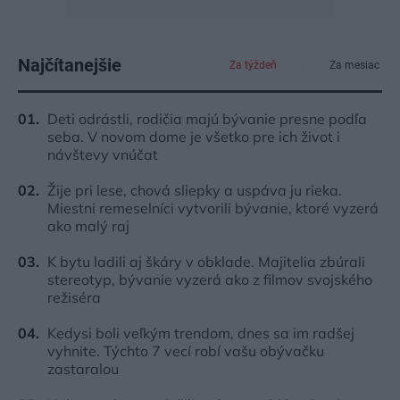
Najčítanejšie
Za týždeň
Za mesiac
Deti odrástli, rodičia majú bývanie presne podľa
seba. V novom dome je všetko pre ich život i
návštevy vnúčat
Žije pri lese, chová sliepky a uspáva ju rieka.
Miestni remeselníci vytvorili bývanie, ktoré vyzerá
ako malý raj
K bytu ladili aj škáry v obklade. Majitelia zbúrali
stereotyp, bývanie vyzerá ako z filmov svojského
režiséra
Kedysi boli veľkým trendom, dnes sa im radšej
vyhnite. Týchto 7 vecí robí vašu obývačku
zastaralou