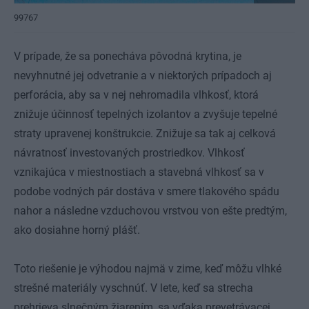
99767
V prípade, že sa ponecháva pôvodná krytina, je
nevyhnutné jej odvetranie a v niektorých prípadoch aj
perforácia, aby sa v nej nehromadila vlhkosť, ktorá
znižuje účinnosť tepelných izolantov a zvyšuje tepelné
straty upravenej konštrukcie. Znižuje sa tak aj celková
návratnosť investovaných prostriedkov. Vlhkosť
vznikajúca v miestnostiach a stavebná vlhkosť sa v
podobe vodných pár dostáva v smere tlakového spádu
nahor a následne vzduchovou vrstvou von ešte predtým,
ako dosiahne horný plášť.
Toto riešenie je výhodou najmä v zime, keď môžu vlhké
strešné materiály vyschnúť. V lete, keď sa strecha
prehrieva slnečným žiarením, sa vďaka prevetrávacej