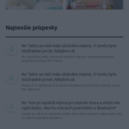
Najnovšie príspevky
Re: Takto sa rieši málo úložného miesta. V tomto byte
stačil jeden prvok | Môjdom.sk
My napríklad labky utierame hneď pri dverách a doma pred dvere
používame tyčový ETA Terier…
Re: Takto sa rieši málo úložného miesta. V tomto byte
stačil jeden prvok | Môjdom.sk
Dizajn je to nádherný, tá brezová preglejka a čisté línie vyzerajú super.
Ale vždy, keď…
Re: Toto je najväčší mýtus pri ošetrení dreva a môže vás
vyjsť draho. Ako ho ochrániť pred hnitím a škodcami?
clovek by cakal ze vysusene drahe drevo bolo predtym naparovane aby
sa zbavilo zarodkov skodcov...