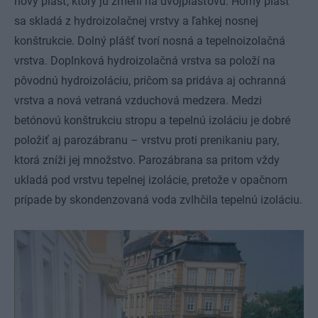
nový plášť, ktorý ju zmení na dvojplášťovú. Horný plášť
sa skladá z hydroizolačnej vrstvy a ľahkej nosnej
konštrukcie. Dolný plášť tvorí nosná a tepelnoizolačná
vrstva. Doplnková hydroizolačná vrstva sa položí na
pôvodnú hydroizoláciu, pričom sa pridáva aj ochranná
vrstva a nová vetraná vzduchová medzera. Medzi
betónovú konštrukciu stropu a tepelnú izoláciu je dobré
položiť aj parozábranu – vrstvu proti prenikaniu pary,
ktorá zníži jej množstvo. Parozábrana sa pritom vždy
ukladá pod vrstvu tepelnej izolácie, pretože v opačnom
prípade by skondenzovaná voda zvlhčila tepelnú izoláciu.