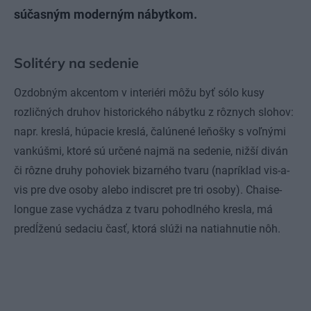
súčasným moderným nábytkom.
Solitéry na sedenie
Ozdobným akcentom v interiéri môžu byť sólo kusy
rozličných druhov historického nábytku z rôznych slohov:
napr. kreslá, húpacie kreslá, čalúnené leňošky s voľnými
vankúšmi, ktoré sú určené najmä na sedenie, nižší diván
či rôzne druhy pohoviek bizarného tvaru (napríklad vis-a-
vis pre dve osoby alebo indiscret pre tri osoby). Chaise-
longue zase vychádza z tvaru pohodlného kresla, má
predĺženú sedaciu časť, ktorá slúži na natiahnutie nôh.