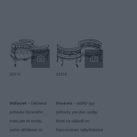
32314
32313
Indiscret
– čalúnená
Vis-à-vis
– osbitý typ
pohovka bizarného
pohovky pre dve osoby,
tvaru pre tri osoby,
ktoré sa objavili vo
veľmi obľúbená vo
francúzskom nábytkárstve