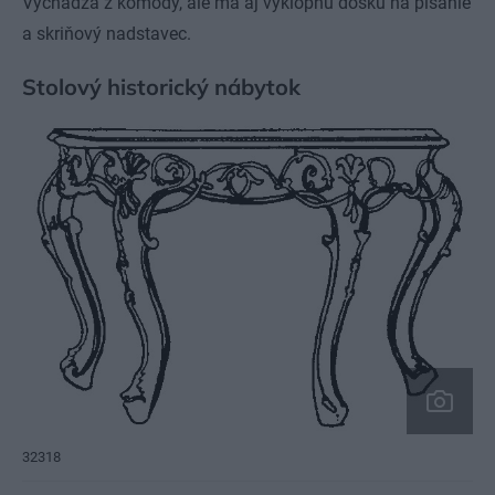
Vychádza z komody, ale má aj výklopnú dosku na písanie
a skriňový nadstavec.
Stolový historický nábytok
32318