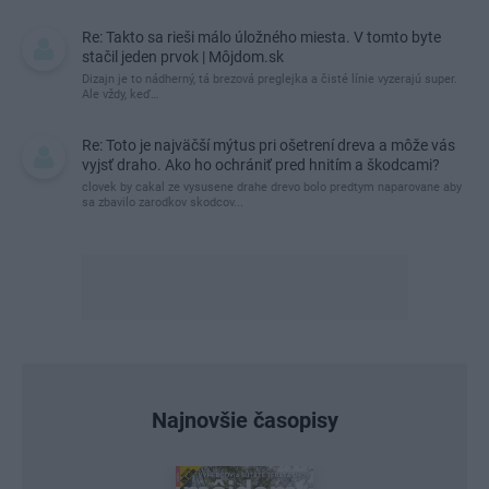
Re: Takto sa rieši málo úložného miesta. V tomto byte
stačil jeden prvok | Môjdom.sk
Dizajn je to nádherný, tá brezová preglejka a čisté línie vyzerajú super.
Ale vždy, keď…
Re: Toto je najväčší mýtus pri ošetrení dreva a môže vás
vyjsť draho. Ako ho ochrániť pred hnitím a škodcami?
clovek by cakal ze vysusene drahe drevo bolo predtym naparovane aby
sa zbavilo zarodkov skodcov...
Najnovšie časopisy