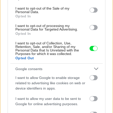
use your data for below specified purposes in below Google
consent section.
I want to opt-out of the Sale of my
Ako vybrať dlažbu na záhrady: ktorý
Personal Data.
materiál vydrží záťaž, ktorý môže kĺzať a
Opted In
pri čom rátať s častou údržbou?
I want to opt-out of processing my
Personal Data for Targeted Advertising.
Opted In
I want to opt-out of Collection, Use,
Retention, Sale, and/or Sharing of my
Personal Data that Is Unrelated with the
Purposes for which it was collected.
Opted Out
Google consents
I want to allow Google to enable storage
related to advertising like cookies on web or
device identifiers in apps.
I want to allow my user data to be sent to
Google for online advertising purposes.
4 domáce triky, ako otvoriť fľašu vína aj