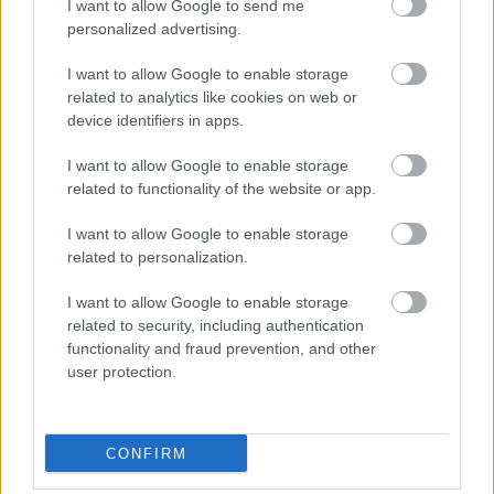
I want to allow Google to send me
bez vývrtky. Stačí pár vecí, ktoré už máte
personalized advertising.
doma (video)
I want to allow Google to enable storage
related to analytics like cookies on web or
device identifiers in apps.
I want to allow Google to enable storage
related to functionality of the website or app.
I want to allow Google to enable storage
related to personalization.
I want to allow Google to enable storage
related to security, including authentication
functionality and fraud prevention, and other
user protection.
Deti už odrástli, tak si rodičia vytvorili dom
CONFIRM
podľa seba. Majú perfektné bývanie pre