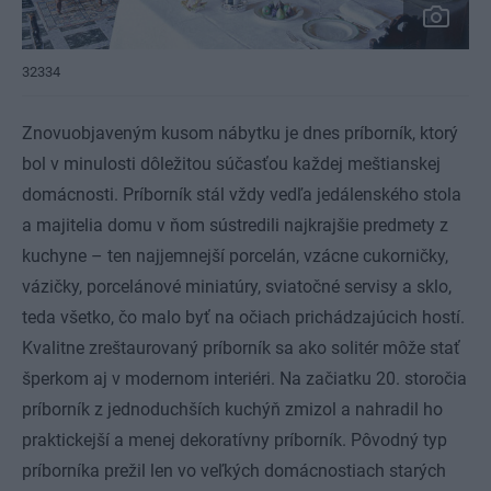
32334
Znovuobjaveným kusom nábytku je dnes príborník, ktorý
bol v minulosti dôležitou súčasťou každej meštianskej
domácnosti. Príborník stál vždy vedľa jedálenského stola
a majitelia domu v ňom sústredili najkrajšie predmety z
kuchyne – ten najjemnejší porcelán, vzácne cukorničky,
vázičky, porcelánové miniatúry, sviatočné servisy a sklo,
teda všetko, čo malo byť na očiach prichádzajúcich hostí.
Kvalitne zreštaurovaný príborník sa ako solitér môže stať
šperkom aj v modernom interiéri. Na začiatku 20. storočia
príborník z jednoduchších kuchýň zmizol a nahradil ho
praktickejší a menej dekoratívny príborník. Pôvodný typ
príborníka prežil len vo veľkých domácnostiach starých