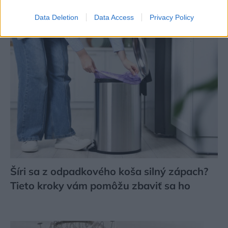
svoj život i pre vnúčatá
Data Deletion
Data Access
Privacy Policy
Šíri sa z odpadkového koša silný zápach?
Tieto kroky vám pomôžu zbaviť sa ho