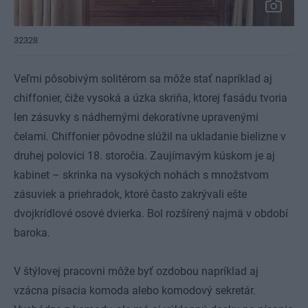
32328
Veľmi pôsobivým solitérom sa môže stať napríklad aj
chiffonier, čiže vysoká a úzka skriňa, ktorej fasádu tvoria
len zásuvky s nádhernými dekoratívne upravenými
čelami. Chiffonier pôvodne slúžil na ukladanie bielizne v
druhej polovici 18. storočia. Zaujímavým kúskom je aj
kabinet – skrinka na vysokých nohách s množstvom
zásuviek a priehradok, ktoré často zakrývali ešte
dvojkrídlové osové dvierka. Bol rozšírený najmä v období
baroka.
V štýlovej pracovni môže byť ozdobou napríklad aj
vzácna písacia komoda alebo komodový sekretár.