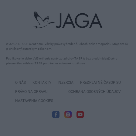
© JAGA GROUP a Zoznam. Všetky práva vyhradené. Obsah online magazínu Môjdom.sk
je chránený autorským zákonom.
Publikovanie alebo ďalšie šírenie správ zo zdrojov TASR je bez predchádzajúceho
písomného súhlasu TASR porušením autorského zákona.
O NÁS
KONTAKTY
INZERCIA
PREDPLATNÉ ČASOPISU
PRÁVO NA OPRAVU
OCHRANA OSOBNÝCH ÚDAJOV
NASTAVENIA COOKIES