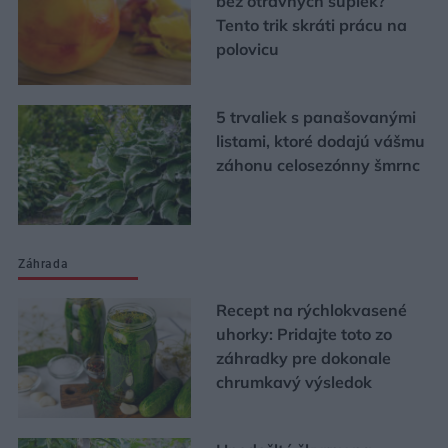
bez otravných šupiek?
Tento trik skráti prácu na
polovicu
5 trvaliek s panašovanými
listami, ktoré dodajú vášmu
záhonu celosezónny šmrnc
Záhrada
Recept na rýchlokvasené
uhorky: Pridajte toto zo
záhradky pre dokonale
chrumkavý výsledok