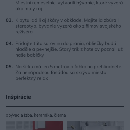
Miestni remeselníci vytvorili bývanie, ktoré vyzerá
ako malý raj
K bytu ladili aj škáry v obklade. Majitelia zbúrali
stereotyp, bývanie vyzerá ako z filmov svojského
režiséra
Pridajte túto surovinu do prania, obliečky budú
hladšie a pevnejšie. Starý trik z hotelov poznali už
naše babičky
Na šírku má len 5 metrov a ľahko ho prehliadnete.
Za nenápadnou fasádou sa skrýva miesto
perfektný relax
Inšpirácie
obývacia izba
,
keramika
,
čierna