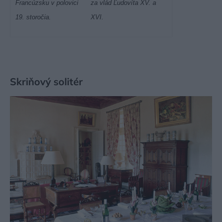
Francúzsku v polovici
za vlád Ľudovíta XV. a
19. storočia.
XVI.
Skriňový solitér