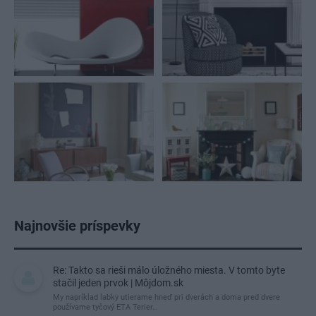
Najnovšie príspevky
Re: Takto sa rieši málo úložného miesta. V tomto byte
stačil jeden prvok | Môjdom.sk
My napríklad labky utierame hneď pri dverách a doma pred dvere
používame tyčový ETA Terier…