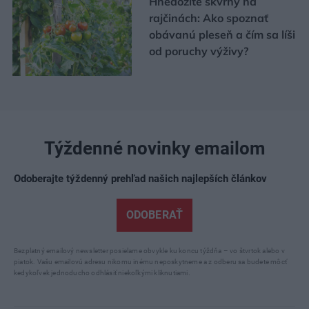
Hnedožlté škvrny na
rajčinách: Ako spoznať
obávanú pleseň a čím sa líši
od poruchy výživy?
Týždenné novinky emailom
Odoberajte týždenný prehľad našich najlepších článkov
ODOBERAŤ
Bezplatný emailový newsletter posielame obvykle ku koncu týždňa – vo štvrtok alebo v
piatok. Vašu emailovú adresu nikomu inému neposkytneme a z odberu sa budete môcť
kedykoľvek jednoducho odhlásiť niekoľkými kliknutiami.