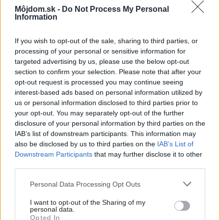
Môjdom.sk -
Do Not Process My Personal
Zdieľať článok
Information
If you wish to opt-out of the sale, sharing to third parties, or
processing of your personal or sensitive information for
targeted advertising by us, please use the below opt-out
Pozrite si viac
section to confirm your selection. Please note that after your
opt-out request is processed you may continue seeing
interest-based ads based on personal information utilized by
us or personal information disclosed to third parties prior to
your opt-out. You may separately opt-out of the further
disclosure of your personal information by third parties on the
IAB’s list of downstream participants. This information may
also be disclosed by us to third parties on the
IAB’s List of
Downstream Participants
that may further disclose it to other
third parties.
Please note that this website/app uses one or more Google
Personal Data Processing Opt Outs
services and may gather and store information including but
not limited to your visit or usage behaviour. You may click to
I want to opt-out of the Sharing of my
personal data.
grant or deny consent to Google and its third-party tags to
Opted In