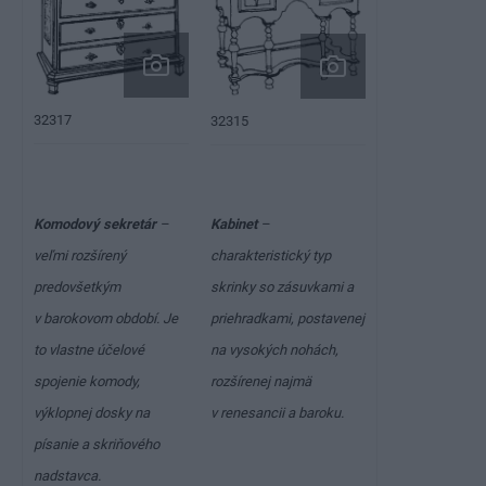
32317
32315
Komodový sekretár
–
Kabinet
–
veľmi rozšírený
charakteristický typ
predovšetkým
skrinky so zásuvkami a
v barokovom období. Je
priehradkami, postavenej
to vlastne účelové
na vysokých nohách,
spojenie komody,
rozšírenej najmä
výklopnej dosky na
v renesancii a baroku.
písanie a skriňového
nadstavca.