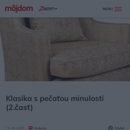
MENU
MÔJDOM
BÝVANIE
NÁBYTOK
Klasika s pečaťou minulosti
(2.časť)
19. 10. 2005
Diskusia
Zdieľať