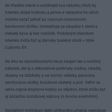
Ak hľadáte menší a subtílnejší kus nábytku, ktorý by
interiéru dodal hodnotu a jemne a nenásilne ho oživil,
môžete začať pátrať po vzácnom konzolovom
barokovom stolíku. Umiestňuje sa zásadne k stene a
niekedy býva aj bez nožičiek. Podobným klenotom
interiéru môže byť aj dámsky toaletný stolík v štýle
Ľudovíta XV.
Na trhu so starožitnosťami nie je záujem len o rozličný
nábytok, ale aj o dekoratívne predmety, hodiny, zrkadlá,
stojany na dáždniky a na noviny, vešiaky, paravány,
servírovacie stolíky, kozubové zásteny a pod. Veľmi sa
cenia najmä empírové hodiny so stĺpikmi, ktoré môžu byť
aj súčasťou kozubovej súpravy (s dvoma svietnikmi).
Spoľahlivý rýchlokurz dejín úžitkového umenia neexistuje