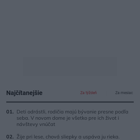
Najčítanejšie
Za týždeň
Za mesiac
Deti odrástli, rodičia majú bývanie presne podľa
seba. V novom dome je všetko pre ich život i
návštevy vnúčat
Žije pri lese, chová sliepky a uspáva ju rieka.