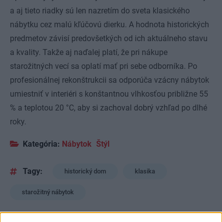
a aj tieto riadky sú len nazretím do sveta klasického
nábytku cez malú kľúčovú dierku. A hodnota historických
predmetov závisí predovšetkých od ich aktuálneho stavu
a kvality. Takže aj naďalej platí, že pri nákupe
starožitných vecí sa oplatí mať pri sebe odborníka. Po
profesionálnej rekonštrukcii sa odporúča vzácny nábytok
umiestniť v interiéri s konštantnou vlhkosťou približne 55
% a teplotou 20 °C, aby si zachoval dobrý vzhľad po dlhé
roky.
Kategória:
Nábytok
Štýl
Tagy:
historický dom
klasika
starožitný nábytok