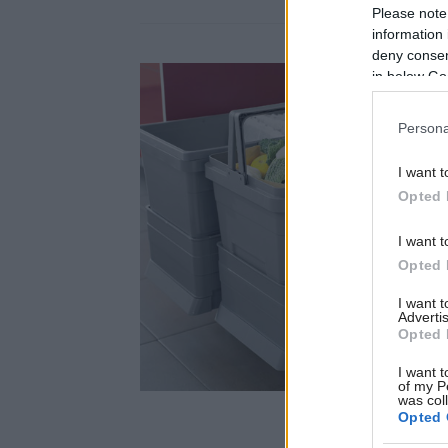
Please note
information 
deny consent
in below Go
Persona
I want t
Opted 
I want t
Opted 
I want 
Advertis
Opted 
I want t
of my P
was col
Opted 