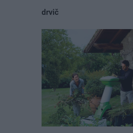
drvič