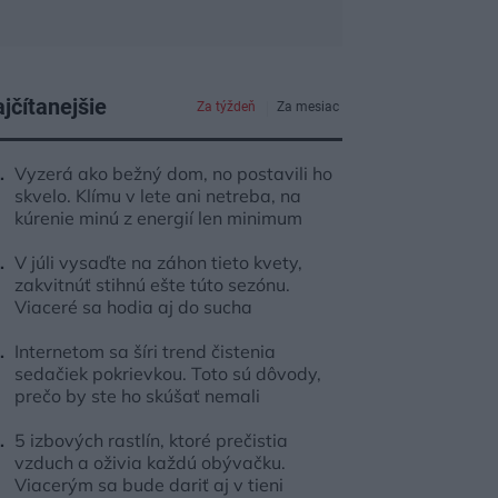
jčítanejšie
Za týždeň
Za mesiac
Vyzerá ako bežný dom, no postavili ho
skvelo. Klímu v lete ani netreba, na
kúrenie minú z energií len minimum
V júli vysaďte na záhon tieto kvety,
zakvitnúť stihnú ešte túto sezónu.
Viaceré sa hodia aj do sucha
Internetom sa šíri trend čistenia
sedačiek pokrievkou. Toto sú dôvody,
prečo by ste ho skúšať nemali
5 izbových rastlín, ktoré prečistia
vzduch a oživia každú obývačku.
Viacerým sa bude dariť aj v tieni