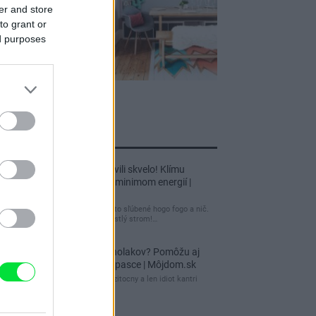
er and store
to grant or
ed purposes
jnovšie príspevky
Re: Tento dom postavili skvelo! Klímu
netreba, kúriť stačí s minimom energií |
Môjdom.sk
tuctový barák, čakal som to sľúbené hogo fogo a nič.
Záhrada nuda, žiadny vzrastlý strom!…
Re: Ako sa zbaviť ucholakov? Pomôžu aj
jednoduché domáce pasce | Môjdom.sk
blbeckovia, "ucholak" je uzitocny a len idiot kantri
uzitocny hmyz