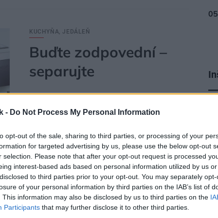
KUCHYŇA, JEDÁLEŇ
Buďte zodpovední –
separujte
In
Ekológia, životné prostredie, alternatívne druhy
je
energie a k tomu všetkému preplnené skládky
k -
Do Not Process My Personal Information
odpadu – to sú pojmy skloňované vo všetkých
pádoch. Ak máte aký-taký pocit zodpovednosti,
to opt-out of the sale, sharing to third parties, or processing of your per
svojou troškou do mlyna môžete prispieť aspoň tým,
formation for targeted advertising by us, please use the below opt-out s
r selection. Please note that after your opt-out request is processed y
že budete triediť odpad, ktorého každý z nás
eing interest-based ads based on personal information utilized by us or
vyprodukuje za rok 150 až 200 kilogramov. Ak by ste
disclosed to third parties prior to your opt-out. You may separately opt-
si zadovážili aj drvič kuchynských odpadkov, znížite
losure of your personal information by third parties on the IAB’s list of
množstvo odpadu na likvidáciu až o tretinu.
. This information may also be disclosed by us to third parties on the
IA
17. 08. 2009
Participants
that may further disclose it to other third parties.