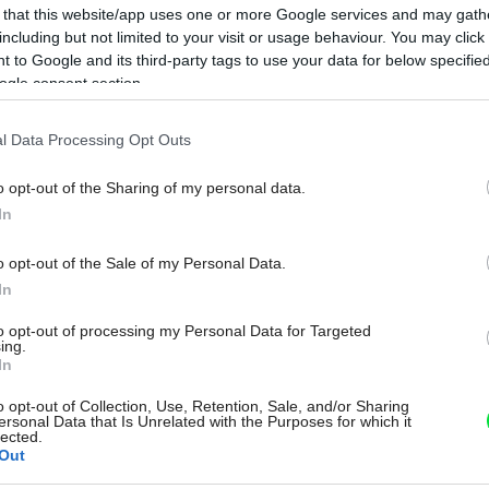
 that this website/app uses one or more Google services and may gath
including but not limited to your visit or usage behaviour. You may click 
 to Google and its third-party tags to use your data for below specifi
NAVRHOVANIE INTERIÉRU
ogle consent section.
Nevítaní spolubývajúci
l Data Processing Opt Outs
Každý deň sa ho zbavujete, a pritom ho každý deň
o opt-out of the Sharing of my personal data.
Na
vytvárate. Odpad je nerozlučnou, aj keď niekedy nie
In
veľmi vábnou súčasťou našej existencie a my
vymýšľame rozličné spôsoby, ako sa ho elegantne
o opt-out of the Sale of my Personal Data.
zbaviť.
In
to opt-out of processing my Personal Data for Targeted
ing.
In
o opt-out of Collection, Use, Retention, Sale, and/or Sharing
02. 02. 2007
ersonal Data that Is Unrelated with the Purposes for which it
lected.
Out