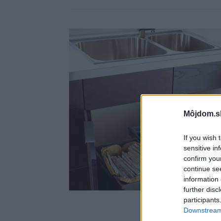
Môjdom.s
If you wish 
sensitive in
confirm you
continue se
information 
further disc
participants
Downstream 