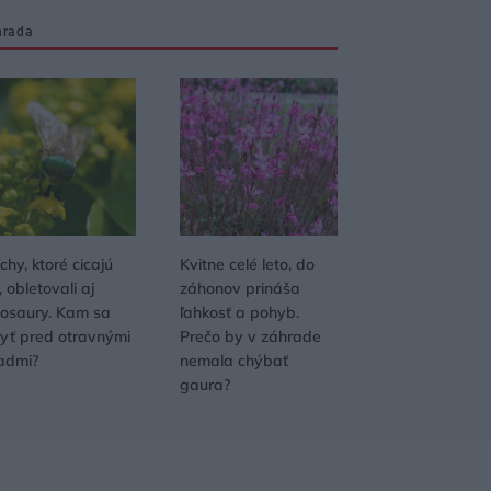
hrada
hy, ktoré cicajú
Kvitne celé leto, do
, obletovali aj
záhonov prináša
nosaury. Kam sa
ľahkosť a pohyb.
ryť pred otravnými
Prečo by v záhrade
admi?
nemala chýbať
gaura?