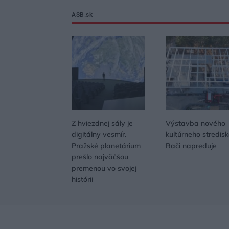
ASB.sk
Z hviezdnej sály je
Výstavba nového
digitálny vesmír.
kultúrneho stredis
Pražské planetárium
Rači napreduje
prešlo najväčšou
premenou vo svojej
histórii