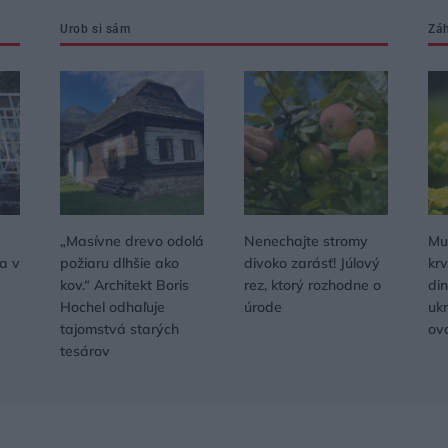
Urob si sám
Zá
„Masívne drevo odolá
Nenechajte stromy
Muc
ka v
požiaru dlhšie ako
divoko zarásť! Júlový
krv
kov.“ Architekt Boris
rez, ktorý rozhodne o
di
Hochel odhaľuje
úrode
uk
tajomstvá starých
ov
tesárov