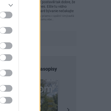
Re: Vidiecku usadlosť postavili tak dobre, že
domáceho chráni i dnes. Ešte tu vidno
kamenné múry, no staré bývanie nečakajte
čakám kedy budú wc misy priamo v spálni! Umývadlá
už sú štandardom! Tu niekomu ebe…
Najnovšie časopisy