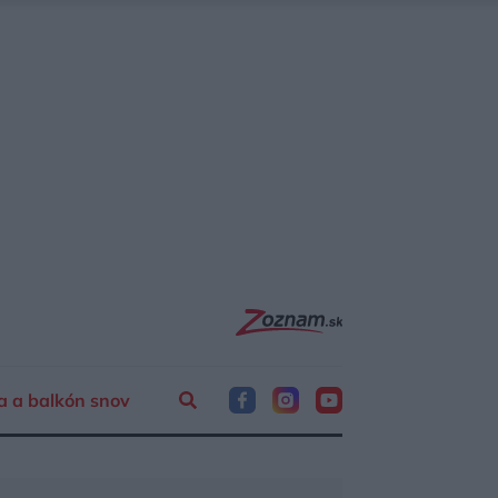
a a balkón snov