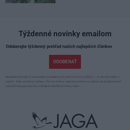
Týždenné novinky emailom
Odoberajte týždenný prehľad našich najlepších článkov
ODOBERAŤ
Bezplatný emailový newsletter posielame obvykle ku koncu týždňa – vo štvrtok alebo v
piatok. Vašu emailovú adresu nikomu inému neposkytneme a z odberu sa budete môcť
kedykoľvek jednoducho odhlásiť niekoľkými kliknutiami.