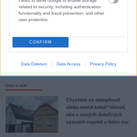
I want to allow Google to enable storage
tunela Karpaty: NDS hľadá
related to security, including authentication
zhotoviteľa projektovej
functionality and fraud prevention, and other
dokumentácie
user protection.
Pod asfaltom bola vzácna
CONFIRM
dlažba. Nádvorie Pistoriho
paláca dostalo novú
energiu
Data Deletion
Data Access
Privacy Policy
Urob si sám
Chystáte sa zatepľovať
alebo meniť kotol? Návod,
ako v nových dotačných
výzvach neprísť o tisíce eur