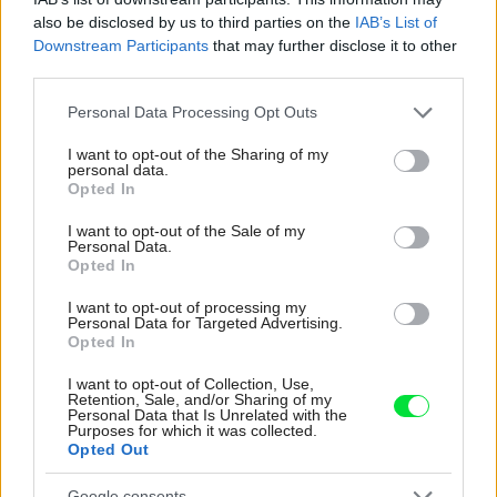
also be disclosed by us to third parties on the
IAB’s List of
Re: Toto je najväčší mýtus pri ošetrení dreva a môže vás
Downstream Participants
that may further disclose it to other
vyjsť draho. Ako ho ochrániť pred hnitím a škodcami?
third parties.
clovek by cakal ze vysusene drahe drevo bolo predtym naparovane aby
sa zbavilo zarodkov skodcov...
Please note that this website/app uses one or more Google
Personal Data Processing Opt Outs
services and may gather and store information including but
not limited to your visit or usage behaviour. You may click to
I want to opt-out of the Sharing of my
personal data.
grant or deny consent to Google and its third-party tags to
Opted In
use your data for below specified purposes in below Google
consent section.
I want to opt-out of the Sale of my
Personal Data.
Opted In
I want to opt-out of processing my
Najnovšie časopisy
Personal Data for Targeted Advertising.
Opted In
I want to opt-out of Collection, Use,
Retention, Sale, and/or Sharing of my
Personal Data that Is Unrelated with the
Purposes for which it was collected.
Opted Out
Google consents