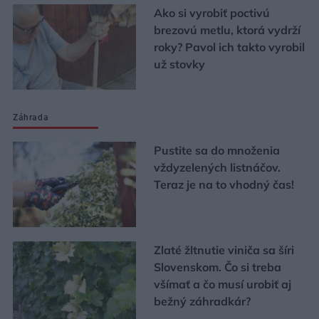
Ako si vyrobiť poctivú
brezovú metlu, ktorá vydrží
roky? Pavol ich takto vyrobil
už stovky
Záhrada
Pustite sa do množenia
vždyzelených listnáčov.
Teraz je na to vhodný čas!
Zlaté žltnutie viniča sa šíri
Slovenskom. Čo si treba
všímať a čo musí urobiť aj
bežný záhradkár?