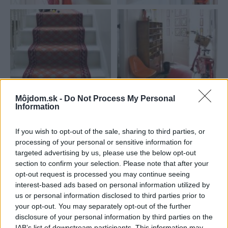
Môjdom.sk -
Do Not Process My Personal
Information
Najnovšie príspevky
If you wish to opt-out of the sale, sharing to third parties, or
processing of your personal or sensitive information for
Re: Takto sa rieši málo úložného miesta. V tomto byte
targeted advertising by us, please use the below opt-out
stačil jeden prvok | Môjdom.sk
section to confirm your selection. Please note that after your
My napríklad labky utierame hneď pri dverách a doma pred dvere
používame tyčový ETA Terier…
opt-out request is processed you may continue seeing
interest-based ads based on personal information utilized by
Re: Takto sa rieši málo úložného miesta. V tomto byte
us or personal information disclosed to third parties prior to
stačil jeden prvok | Môjdom.sk
your opt-out. You may separately opt-out of the further
Dizajn je to nádherný, tá brezová preglejka a čisté línie vyzerajú super.
disclosure of your personal information by third parties on the
Ale vždy, keď…
IAB’s list of downstream participants. This information may