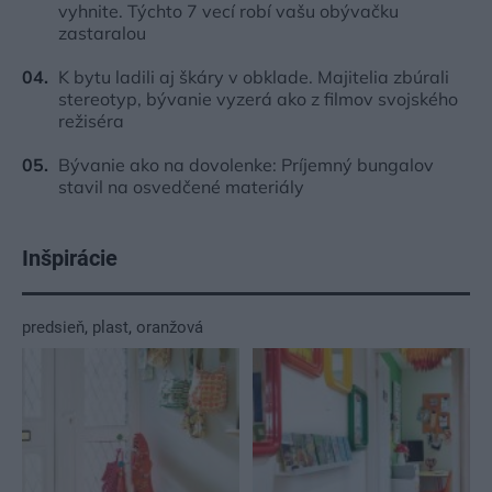
vyhnite. Týchto 7 vecí robí vašu obývačku
zastaralou
K bytu ladili aj škáry v obklade. Majitelia zbúrali
stereotyp, bývanie vyzerá ako z filmov svojského
režiséra
Bývanie ako na dovolenke: Príjemný bungalov
stavil na osvedčené materiály
Inšpirácie
predsieň
,
plast
,
oranžová