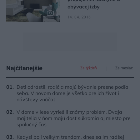
obývacej izby
14. 04. 2016
Najčítanejšie
Za týždeň
Za mesiac
Deti odrástli, rodičia majú bývanie presne podľa
seba. V novom dome je všetko pre ich život i
návštevy vnúčat
V dome v lese vyriešili známy problém. Dvaja
majitelia v ňom majú dosť súkromia aj miesto pre
spoločný čas
Kedysi boli veľkým trendom, dnes sa im radšej