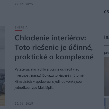
27. 06. 2025
ENERGIA
Chladenie interiérov:
In
Toto riešenie je účinné,
pr
praktické a komplexné
Pýtate sa, ako rýchlo a účinne ochladiť viac
miestností naraz? Dokážu to viaceré vnútorné
klimatizácie v spolupráci s jedinou vonkajšou
jednotkou typu Multi Split.
25. 06. 2025