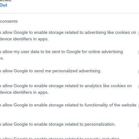
Out
consents
ENERGIA
o allow Google to enable storage related to advertising like cookies on
3 osvedčené spôsoby,
evice identifiers in apps.
Môj dom Špeciál 02/2026
ako vychladiť interiér
o allow my user data to be sent to Google for online advertising
s.
Na to, ako udržať v interiéri aj v lete príjemnú teplotu
to allow Google to send me personalized advertising.
tak, aby ste doma v horúčavách netrpeli, existuje
niekoľko možností. Voľba pritom záleží aj na vašej
o allow Google to enable storage related to analytics like cookies on
evice identifiers in apps.
predstave o komforte.
o allow Google to enable storage related to functionality of the website
o allow Google to enable storage related to personalization.
13. 07. 2019
o allow Google to enable storage related to security, including