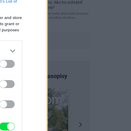
B’s List of
a môže vás vyjsť draho. Ako ho ochrániť
pred hnitím a škodcami?
clovek by cakal ze vysusene drahe drevo bolo predtym
er and store
naparovane aby sa zbavilo zarodkov skodcov...
to grant or
ed purposes
Najnovšie časopisy