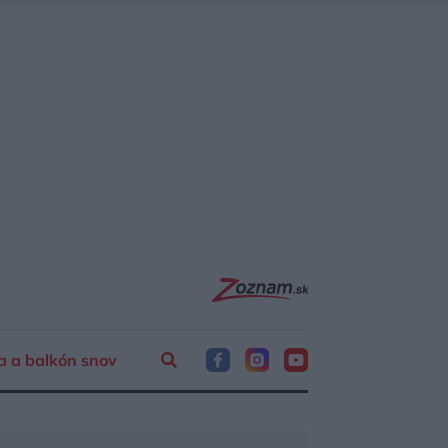
a a balkón snov