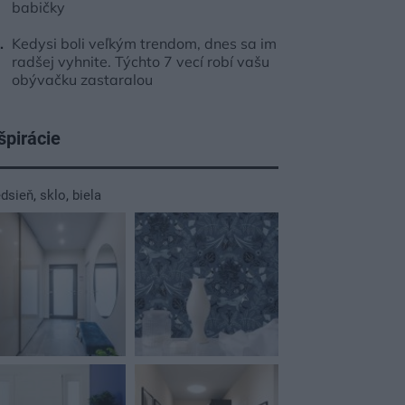
babičky
Kedysi boli veľkým trendom, dnes sa im
radšej vyhnite. Týchto 7 vecí robí vašu
obývačku zastaralou
špirácie
edsieň
,
sklo
,
biela