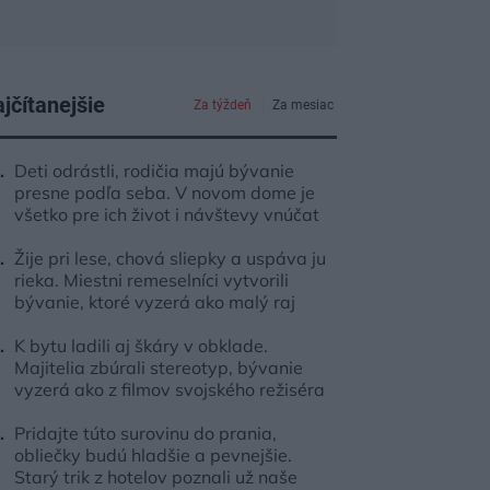
jčítanejšie
Za týždeň
Za mesiac
Deti odrástli, rodičia majú bývanie
presne podľa seba. V novom dome je
všetko pre ich život i návštevy vnúčat
Žije pri lese, chová sliepky a uspáva ju
rieka. Miestni remeselníci vytvorili
bývanie, ktoré vyzerá ako malý raj
K bytu ladili aj škáry v obklade.
Majitelia zbúrali stereotyp, bývanie
vyzerá ako z filmov svojského režiséra
Pridajte túto surovinu do prania,
obliečky budú hladšie a pevnejšie.
Starý trik z hotelov poznali už naše