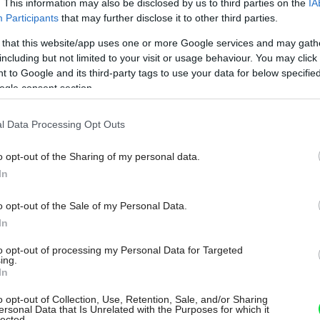
. This information may also be disclosed by us to third parties on the
IA
Participants
that may further disclose it to other third parties.
 that this website/app uses one or more Google services and may gath
including but not limited to your visit or usage behaviour. You may click 
AKTUALITY
 to Google and its third-party tags to use your data for below specifi
Túžite po skutočne
ogle consent section.
inteligentnej a plne
l Data Processing Opt Outs
automatizovanej
o opt-out of the Sharing of my personal data.
domácnosti?
In
Odpoveďou je QMX od
o opt-out of the Sale of my Personal Data.
Siemensu
In
to opt-out of processing my Personal Data for Targeted
ing.
Zmena atmosféry, teploty alebo nastavenie
In
klimatizácie? To všetko dokáže inteligentná
o opt-out of Collection, Use, Retention, Sale, and/or Sharing
automatizácia miestností.
ersonal Data that Is Unrelated with the Purposes for which it
28. 12. 2020
lected.