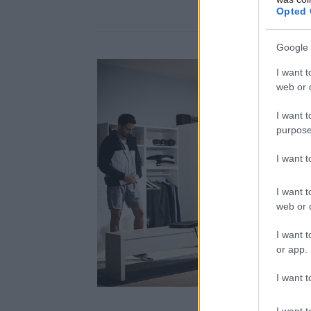
Opted 
Google 
I want t
web or d
I want t
purpose
I want 
I want t
web or d
I want t
or app.
I want t
I want t