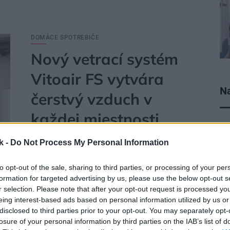
DOMÁCE SPOTREBIČE
Nový vetrací systém
Vitoair FS vytvára
Na
čerstvý vzduch v
každej miestnosti
k -
Do Not Process My Personal Information
Spoločnosť Viessmann prináša do sveta vetracích
systémov závan čerstvého vzduchu. Vitoair FS
to opt-out of the sale, sharing to third parties, or processing of your per
predstavuje novú generáciu vetracích systémov. Je
formation for targeted advertising by us, please use the below opt-out s
to najtenší vetrací systém svojho druhu a prvý, ktorý
r selection. Please note that after your opt-out request is processed y
ponúka kompatibilitu s novou elektronickou
eing interest-based ads based on personal information utilized by us or
platformou Viessmann.
disclosed to third parties prior to your opt-out. You may separately opt-
losure of your personal information by third parties on the IAB’s list of
28. 10. 2021