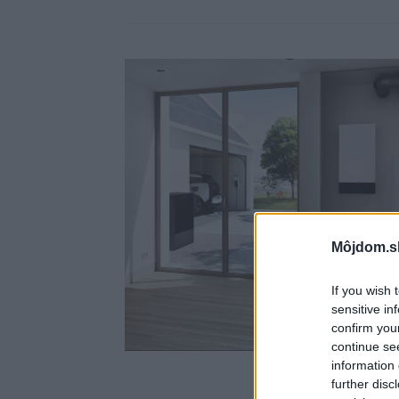
Môjdom.s
If you wish 
sensitive in
confirm you
continue se
information 
further disc