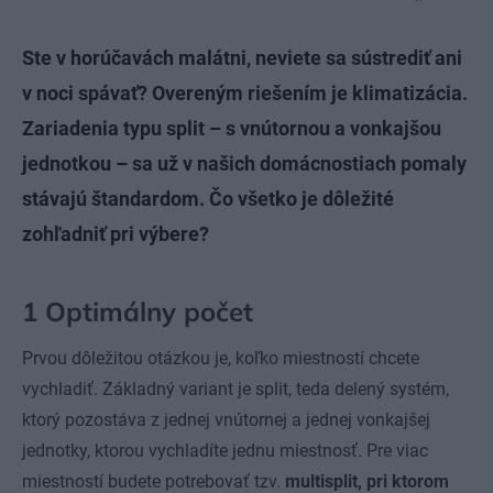
Ste v horúčavách malátni, neviete sa sústrediť ani
v noci spávať? Overeným riešením je klimatizácia.
Zariadenia typu split – s vnútornou a vonkajšou
jednotkou – sa už v našich domácnostiach pomaly
stávajú štandardom. Čo všetko je dôležité
zohľadniť pri výbere?
1 Optimálny počet
Prvou dôležitou otázkou je, koľko miestností chcete
vychladiť. Základný variant je split, teda delený systém,
ktorý pozostáva z jednej vnútornej a jednej vonkajšej
jednotky, ktorou vychladíte jednu miestnosť. Pre viac
miestností budete potrebovať tzv.
multisplit, pri ktorom