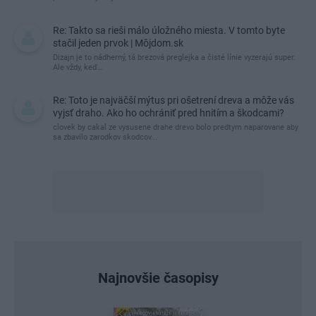
Re: Takto sa rieši málo úložného miesta. V tomto byte
stačil jeden prvok | Môjdom.sk
Dizajn je to nádherný, tá brezová preglejka a čisté línie vyzerajú super.
Ale vždy, keď…
Re: Toto je najväčší mýtus pri ošetrení dreva a môže vás
vyjsť draho. Ako ho ochrániť pred hnitím a škodcami?
clovek by cakal ze vysusene drahe drevo bolo predtym naparovane aby
sa zbavilo zarodkov skodcov...
Najnovšie časopisy