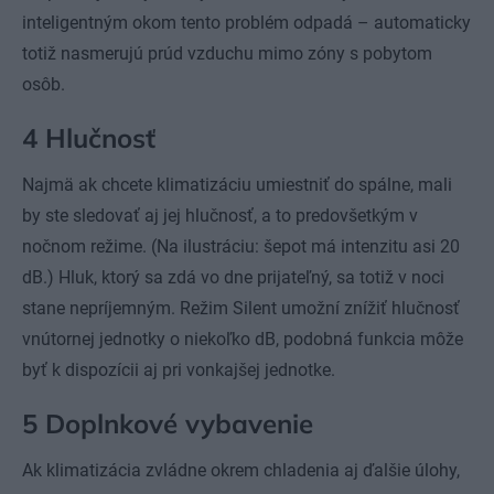
inteligentným okom tento problém odpadá – automaticky
totiž nasmerujú prúd vzduchu mimo zóny s pobytom
osôb.
4 Hlučnosť
Najmä ak chcete klimatizáciu umiestniť do spálne, mali
by ste sledovať aj jej hlučnosť, a to predovšetkým v
nočnom režime. (Na ilustráciu: šepot má intenzitu asi 20
dB.) Hluk, ktorý sa zdá vo dne prijateľný, sa totiž v noci
stane nepríjemným. Režim Silent umožní znížiť hlučnosť
vnútornej jednotky o niekoľko dB, podobná funkcia môže
byť k dispozícii aj pri vonkajšej jednotke.
5 Doplnkové vybavenie
Ak klimatizácia zvládne okrem chladenia aj ďalšie úlohy,