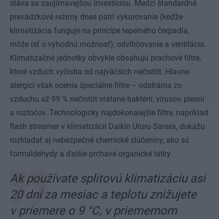
stáva sa zaujímavejšou investíciou. Medzi štandardné
prevádzkové režimy dnes patrí vykurovanie (keďže
klimatizácia funguje na princípe tepelného čerpadla,
môže ísť o výhodnú možnosť), odvlhčovanie a ventilácia.
Klimatizačné jednotky obvykle obsahujú prachové filtre,
ktoré vzduch vyčistia od najväčších nečistôt. Hlavne
alergici však ocenia špeciálne filtre – odstránia zo
vzduchu až 99 % nečistôt vrátane baktérií, vírusov, plesní
a roztočov. Technologicky najdokonalejšie filtre, napríklad
flash streamer v klimatizácii Daikin Ururu Sarara, dokážu
rozkladať aj nebezpečné chemické zlúčeniny, ako sú
formaldehydy a ďalšie prchavé organické látky.
Ak používate splitovú klimatizáciu asi
20 dní za mesiac a teplotu znižujete
v priemere o 9 °C, v priemernom