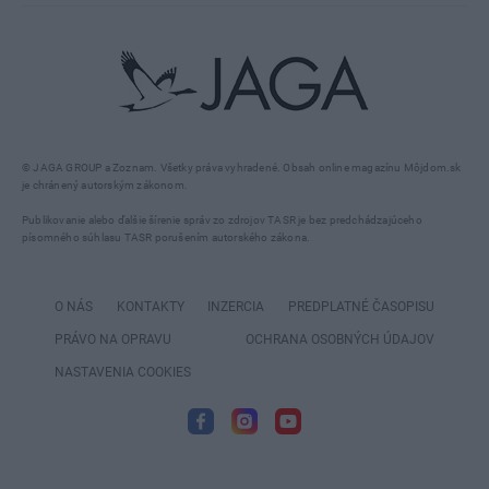
© JAGA GROUP a Zoznam. Všetky práva vyhradené. Obsah online magazínu Môjdom.sk
je chránený autorským zákonom.
Publikovanie alebo ďalšie šírenie správ zo zdrojov TASR je bez predchádzajúceho
písomného súhlasu TASR porušením autorského zákona.
O NÁS
KONTAKTY
INZERCIA
PREDPLATNÉ ČASOPISU
PRÁVO NA OPRAVU
OCHRANA OSOBNÝCH ÚDAJOV
NASTAVENIA COOKIES