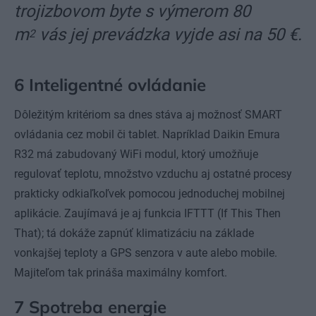
trojizbovom byte s výmerom 80
m
vás jej prevádzka vyjde asi na 50 €.
2
6 Inteligentné ovládanie
Dôležitým kritériom sa dnes stáva aj možnosť SMART
ovládania cez mobil či tablet. Napríklad Daikin Emura
R32 má zabudovaný WiFi modul, ktorý umožňuje
regulovať teplotu, množstvo vzduchu aj ostatné procesy
prakticky odkiaľkoľvek pomocou jednoduchej mobilnej
aplikácie. Zaujímavá je aj funkcia IFTTT (If This Then
That); tá dokáže zapnúť klimatizáciu na základe
vonkajšej teploty a GPS senzora v aute alebo mobile.
Majiteľom tak prináša maximálny komfort.
7 Spotreba energie