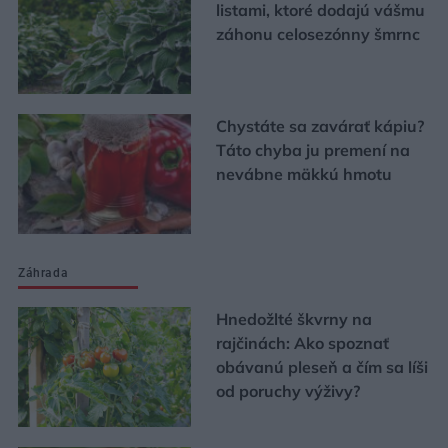
listami, ktoré dodajú vášmu
záhonu celosezónny šmrnc
Chystáte sa zavárať kápiu?
Táto chyba ju premení na
nevábne mäkkú hmotu
Záhrada
Hnedožlté škvrny na
rajčinách: Ako spoznať
obávanú pleseň a čím sa líši
od poruchy výživy?