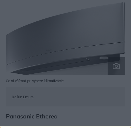
Čo si všímať pri výbere klimatizácie
Daikin Emura
Panasonic Etherea
Klimatizácia z nového radu Z získala ocenenie iF Product