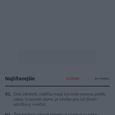
Najčítanejšie
Za týždeň
Za mesiac
Deti odrástli, rodičia majú bývanie presne podľa
seba. V novom dome je všetko pre ich život i
návštevy vnúčat
Žije pri lese, chová sliepky a uspáva ju rieka.