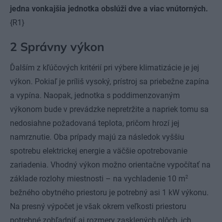
jedna vonkajšia jednotka obslúži dve a viac vnútorných.
{R1}
2 Správny výkon
Ďalším z kľúčových kritérií pri výbere klimatizácie je jej
výkon. Pokiaľ je príliš vysoký, prístroj sa priebežne zapína
a vypína. Naopak, jednotka s poddimenzovaným
výkonom bude v prevádzke nepretržite a napriek tomu sa
nedosiahne požadovaná teplota, pričom hrozí jej
namrznutie. Oba prípady majú za následok vyššiu
spotrebu elektrickej energie a väčšie opotrebovanie
zariadenia. Vhodný výkon možno orientačne vypočítať na
2
základe rozlohy miestnosti – na vychladenie 10 m
bežného obytného priestoru je potrebný asi 1 kW výkonu.
Na presný výpočet je však okrem veľkosti priestoru
potrebné zohľadniť aj rozmery zasklených plôch, ich