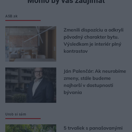
Mohlo by vás zaujímať
ASB.sk
Zmenili dispozíciu a odkryli
pôvodný charakter bytu.
Výsledkom je interiér plný
kontrastov
Ján Palenčár: Ak neurobíme
zmeny, stále budeme
najhorší v dostupnosti
bývania
Urob si sám
5 trvaliek s panašovanými