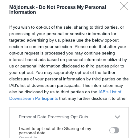
Design Award za rok 2017 za elegantný dizajn, nízku
Môjdom.sk -
Do Not Process My Personal
Information
hlučnosť (19 dB), energetickú účinnosť (trieda A +++) a
úsporné rozmery s hĺbkou len 20 cm. Efektívne šetrí
If you wish to opt-out of the sale, sharing to third parties, or
energiou vďaka funkcii ECONAVI, ktorá automaticky
processing of your personal or sensitive information for
targeted advertising by us, please use the below opt-out
nastavuje chladiaci výkon podľa počtu osôb v miestnosti
section to confirm your selection. Please note that after your
a intenzity slnečného žiarenia. Je tiež vybavená účinným
opt-out request is processed you may continue seeing
filtrom vzduchu a technológiou nanoe, ktorá odstraňuje
interest-based ads based on personal information utilized by
us or personal information disclosed to third parties prior to
až 99 % škodlivín. Pracuje s chladivom R32, ktoré je
your opt-out. You may separately opt-out of the further
šetrné k životnému prostrediu. Cena za split: od 1 050 €
disclosure of your personal information by third parties on the
IAB’s list of downstream participants. This information may
also be disclosed by us to third parties on the
IAB’s List of
Downstream Participants
that may further disclose it to other
third parties.
Please note that this website/app uses one or more Google
Personal Data Processing Opt Outs
services and may gather and store information including but
not limited to your visit or usage behaviour. You may click to
I want to opt-out of the Sharing of my
personal data.
grant or deny consent to Google and its third-party tags to
Opted In