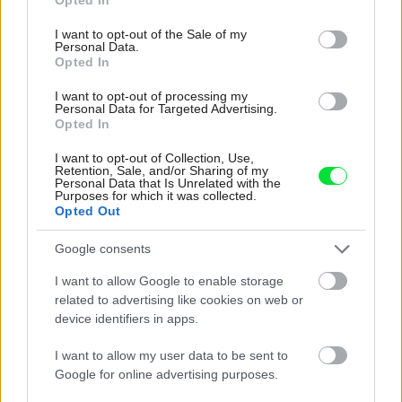
use your data for below specified purposes in below Google
consent section.
I want to opt-out of the Sale of my
Personal Data.
Opted In
I want to opt-out of processing my
Personal Data for Targeted Advertising.
Čo si všímať pri výbere klimatizácie
Opted In
I want to opt-out of Collection, Use,
Panasonic Etherea
Retention, Sale, and/or Sharing of my
Personal Data that Is Unrelated with the
Purposes for which it was collected.
Opted Out
Vonkajšiu jednotku klimatizácie treba
umiestniť tak, aby nebola vystavená
Google consents
nárazovému vetru. Je tiež potrebné
I want to allow Google to enable storage
related to advertising like cookies on web or
počítať s prístupom na servis a
device identifiers in apps.
vyriešiť odvádzanie alebo
I want to allow my user data to be sent to
zachytávanie kondenzátu (môže ho
Google for online advertising purposes.
byť asi 3 – 5 l za deň).