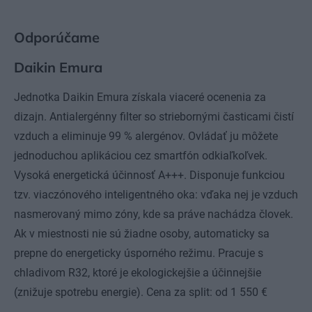
Odporúčame
Daikin Emura
Jednotka Daikin Emura získala viaceré ocenenia za
dizajn. Antialergénny filter so striebornými časticami čistí
vzduch a eliminuje 99 % alergénov. Ovládať ju môžete
jednoduchou aplikáciou cez smartfón odkiaľkoľvek.
Vysoká energetická účinnosť A+++. Disponuje funkciou
tzv. viaczónového inteligentného oka: vďaka nej je vzduch
nasmerovaný mimo zóny, kde sa práve nachádza človek.
Ak v miestnosti nie sú žiadne osoby, automaticky sa
prepne do energeticky úsporného režimu. Pracuje s
chladivom R32, ktoré je ekologickejšie a účinnejšie
(znižuje spotrebu energie). Cena za split: od 1 550 €