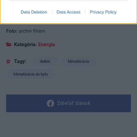
Text:
Erika Kuhnová
Data Deletion
Data Access
Privacy Policy
Odborná spolupráca:
Daikin
Foto:
archív firiem
Kategória:
Energia
Tagy:
daikin
klimatizácia
klimatizácie do bytu
Zdieľať článok