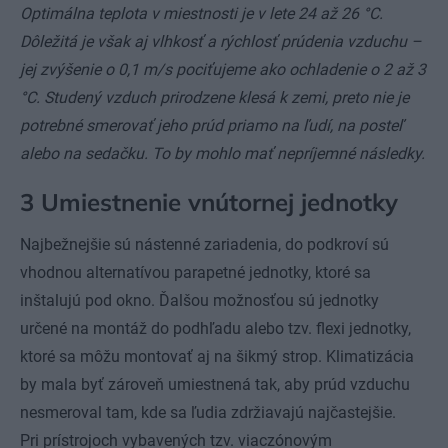
Optimálna teplota v miestnosti je v lete 24 až 26 °C.
Dôležitá je však aj vlhkosť a rýchlosť prúdenia vzduchu –
jej zvýšenie o 0,1 m/s pociťujeme ako ochladenie o 2 až 3
°C. Studený vzduch prirodzene klesá k zemi, preto nie je
potrebné smerovať jeho prúd priamo na ľudí, na posteľ
alebo na sedačku. To by mohlo mať nepríjemné následky.
3 Umiestnenie vnútornej jednotky
Najbežnejšie sú nástenné zariadenia, do podkroví sú
vhodnou alternatívou parapetné jednotky, ktoré sa
inštalujú pod okno. Ďalšou možnosťou sú jednotky
určené na montáž do podhľadu alebo tzv. flexi jednotky,
ktoré sa môžu montovať aj na šikmý strop. Klimatizácia
by mala byť zároveň umiestnená tak, aby prúd vzduchu
nesmeroval tam, kde sa ľudia zdržiavajú najčastejšie.
Pri prístrojoch vybavených tzv. viaczónovým