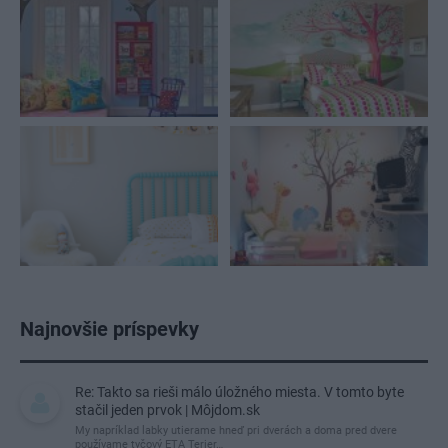
Najnovšie príspevky
Re: Takto sa rieši málo úložného miesta. V tomto byte
stačil jeden prvok | Môjdom.sk
My napríklad labky utierame hneď pri dverách a doma pred dvere
používame tyčový ETA Terier…