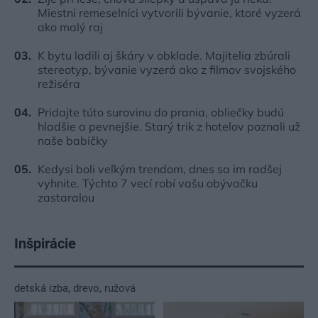
Miestni remeselníci vytvorili bývanie, ktoré vyzerá
ako malý raj
K bytu ladili aj škáry v obklade. Majitelia zbúrali
stereotyp, bývanie vyzerá ako z filmov svojského
režiséra
Pridajte túto surovinu do prania, obliečky budú
hladšie a pevnejšie. Starý trik z hotelov poznali už
naše babičky
Kedysi boli veľkým trendom, dnes sa im radšej
vyhnite. Týchto 7 vecí robí vašu obývačku
zastaralou
Inšpirácie
detská izba
,
drevo
,
ružová