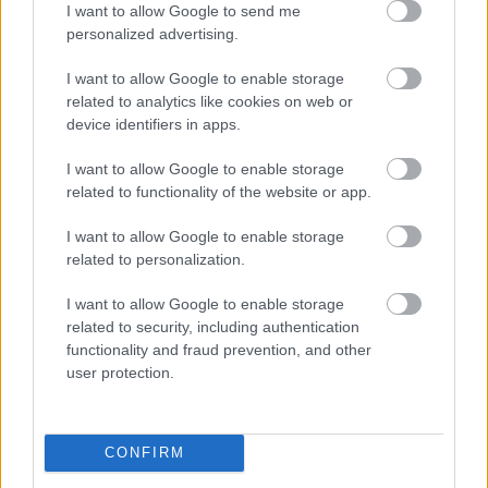
I want to allow Google to send me
personalized advertising.
Na určenie vhodného výkonu klimatizačnej jednotky je
I want to allow Google to enable storage
related to analytics like cookies on web or
dôležitá veľkosť miestnosti, ktorú chcete vychladiť. Ak
device identifiers in apps.
chcete mať približnú predstavu, môžete sa riadiť touto
tabuľkou:
I want to allow Google to enable storage
related to functionality of the website or app.
2
do 25 m
2,5 kW
I want to allow Google to enable storage
related to personalization.
2
25 – 40 m
3,5 kW
I want to allow Google to enable storage
related to security, including authentication
2
40 – 60 m
5 kW
functionality and fraud prevention, and other
user protection.
2
viac ako 60 m
6,8 kW a viac
CONFIRM