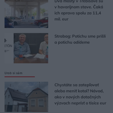
Dva mosty v Trebišove sú
v havarijnom stave. Čaká
ich oprava spolu za 11,4
mil. eur
Strabag: Potichu sme prišli
a potichu odídeme
Urob si sám
Chystáte sa zatepľovať
alebo meniť kotol? Návod,
ako v nových dotačných
výzvach neprísť o tisíce eur