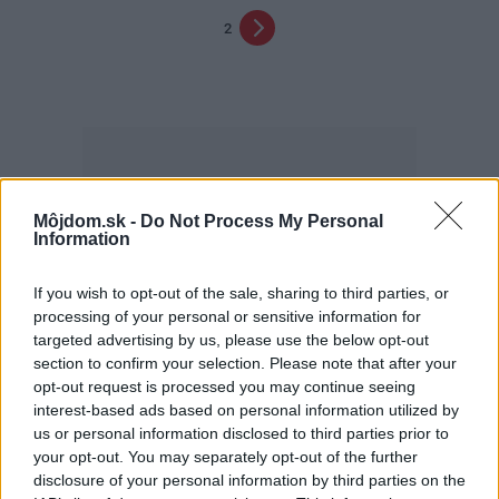
2
Môjdom.sk -
Do Not Process My Personal
Information
Najčítanejšie
Za týždeň
Za mesiac
If you wish to opt-out of the sale, sharing to third parties, or
processing of your personal or sensitive information for
Deti odrástli, rodičia majú bývanie presne podľa
targeted advertising by us, please use the below opt-out
seba. V novom dome je všetko pre ich život i
section to confirm your selection. Please note that after your
návštevy vnúčat
opt-out request is processed you may continue seeing
V dome v lese vyriešili známy problém. Dvaja
interest-based ads based on personal information utilized by
majitelia v ňom majú dosť súkromia aj miesto pre
us or personal information disclosed to third parties prior to
spoločný čas
your opt-out. You may separately opt-out of the further
disclosure of your personal information by third parties on the