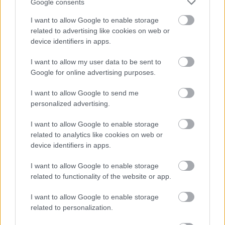
Google consents
I want to allow Google to enable storage
related to advertising like cookies on web or
device identifiers in apps.
I want to allow my user data to be sent to
Google for online advertising purposes.
I want to allow Google to send me
personalized advertising.
Najnovšie príspevky
I want to allow Google to enable storage
related to analytics like cookies on web or
device identifiers in apps.
Re: Takto sa rieši málo úložného miesta. V tomto byte
stačil jeden prvok | Môjdom.sk
I want to allow Google to enable storage
My napríklad labky utierame hneď pri dverách a doma pred dvere
používame tyčový ETA Terier…
related to functionality of the website or app.
I want to allow Google to enable storage
Re: Takto sa rieši málo úložného miesta. V tomto byte
stačil jeden prvok | Môjdom.sk
related to personalization.
Dizajn je to nádherný, tá brezová preglejka a čisté línie vyzerajú super.
Ale vždy, keď…