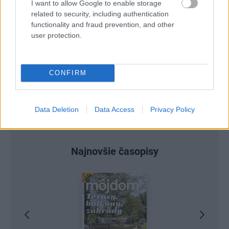
I want to allow Google to enable storage
related to security, including authentication
Re: Toto je najväčší mýtus pri ošetrení dreva a môže vás
functionality and fraud prevention, and other
vyjsť draho. Ako ho ochrániť pred hnitím a škodcami?
user protection.
clovek by cakal ze vysusene drahe drevo bolo predtym naparovane aby
sa zbavilo zarodkov skodcov...
CONFIRM
Data Deletion
Data Access
Privacy Policy
Najnovšie časopisy