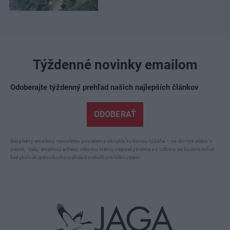
Týždenné novinky emailom
Odoberajte týždenný prehľad našich najlepších článkov
ODOBERAŤ
Bezplatný emailový newsletter posielame obvykle ku koncu týždňa – vo štvrtok alebo v
piatok. Vašu emailovú adresu nikomu inému neposkytneme a z odberu sa budete môcť
kedykoľvek jednoducho odhlásiť niekoľkými kliknutiami.