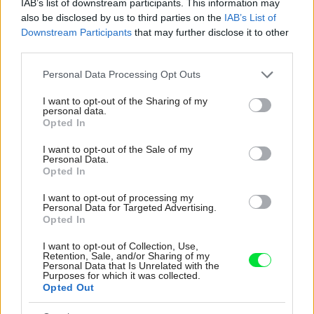
Kedysi boli veľkým trendom, dnes sa im radšej
IAB’s list of downstream participants. This information may
vyhnite. Týchto 7 vecí robí vašu obývačku
also be disclosed by us to third parties on the
IAB’s List of
zastaralou
Downstream Participants
that may further disclose it to other
third parties.
K bytu ladili aj škáry v obklade. Majitelia zbúrali
stereotyp, bývanie vyzerá ako z filmov svojského
Please note that this website/app uses one or more Google
Personal Data Processing Opt Outs
režiséra
services and may gather and store information including but
not limited to your visit or usage behaviour. You may click to
I want to opt-out of the Sharing of my
personal data.
Bývanie ako na dovolenke: Príjemný bungalov
grant or deny consent to Google and its third-party tags to
Opted In
stavil na osvedčené materiály
use your data for below specified purposes in below Google
consent section.
I want to opt-out of the Sale of my
Personal Data.
Inšpirácie
Opted In
I want to opt-out of processing my
Personal Data for Targeted Advertising.
pracovňa
,
sklo
,
modrá
Opted In
I want to opt-out of Collection, Use,
Retention, Sale, and/or Sharing of my
Personal Data that Is Unrelated with the
Purposes for which it was collected.
Opted Out