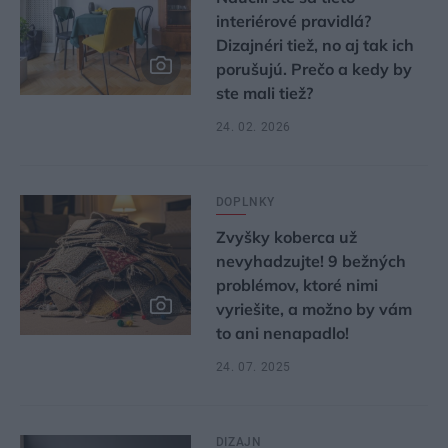
interiérové pravidlá?
Dizajnéri tiež, no aj tak ich
porušujú. Prečo a kedy by
ste mali tiež?
24. 02. 2026
DOPLNKY
Zvyšky koberca už
nevyhadzujte! 9 bežných
problémov, ktoré nimi
vyriešite, a možno by vám
to ani nenapadlo!
24. 07. 2025
DIZAJN