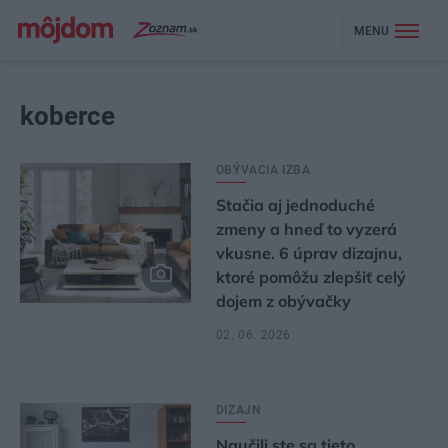
MENU
koberce
OBÝVACIA IZBA
Stačia aj jednoduché
zmeny a hneď to vyzerá
vkusne. 6 úprav dizajnu,
ktoré pomôžu zlepšiť celý
dojem z obývačky
02. 06. 2026
DIZAJN
Naučili ste sa tieto