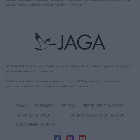
kedykoľvek jednoducho odhlásiť niekoľkými kliknutiami.
© JAGA GROUP a Zoznam. Všetky práva vyhradené. Obsah online magazínu Môjdom.sk
je chránený autorským zákonom.
Publikovanie alebo ďalšie šírenie správ zo zdrojov TASR je bez predchádzajúceho
písomného súhlasu TASR porušením autorského zákona.
O NÁS
KONTAKTY
INZERCIA
PREDPLATNÉ ČASOPISU
PRÁVO NA OPRAVU
OCHRANA OSOBNÝCH ÚDAJOV
NASTAVENIA COOKIES