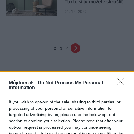
Takto si ju môžete skrášliť
01. 12. 2022
2
3
4
Môjdom.sk -
Do Not Process My Personal
Information
If you wish to opt-out of the sale, sharing to third parties, or
Najčítanejšie
processing of your personal or sensitive information for
Za týždeň
Za mesiac
targeted advertising by us, please use the below opt-out
section to confirm your selection. Please note that after your
Deti odrástli, rodičia majú bývanie presne podľa
opt-out request is processed you may continue seeing
seba. V novom dome je všetko pre ich život i
interest-based ads based on personal information utilized by