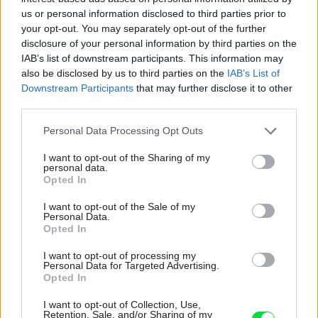
návštevy vnúčat
us or personal information disclosed to third parties prior to
your opt-out. You may separately opt-out of the further
Žije pri lese, chová sliepky a uspáva ju rieka.
disclosure of your personal information by third parties on the
Miestni remeselníci vytvorili bývanie, ktoré vyzerá
IAB’s list of downstream participants. This information may
ako malý raj
also be disclosed by us to third parties on the
IAB’s List of
Downstream Participants
that may further disclose it to other
Pridajte túto surovinu do prania, obliečky budú
third parties.
hladšie a pevnejšie. Starý trik z hotelov poznali už
naše babičky
Please note that this website/app uses one or more Google
Personal Data Processing Opt Outs
services and may gather and store information including but
4 domáce triky, ako otvoriť fľašu vína aj bez
not limited to your visit or usage behaviour. You may click to
I want to opt-out of the Sharing of my
vývrtky. Stačí pár vecí, ktoré už máte doma
personal data.
grant or deny consent to Google and its third-party tags to
Opted In
(video)
use your data for below specified purposes in below Google
consent section.
I want to opt-out of the Sale of my
K bytu ladili aj škáry v obklade. Majitelia zbúrali
Personal Data.
stereotyp, bývanie vyzerá ako z filmov svojského
Opted In
režiséra
I want to opt-out of processing my
Personal Data for Targeted Advertising.
Opted In
Inšpirácie
I want to opt-out of Collection, Use,
Retention, Sale, and/or Sharing of my