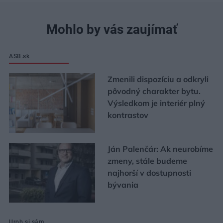
Mohlo by vás zaujímať
ASB.sk
Zmenili dispozíciu a odkryli
pôvodný charakter bytu.
Výsledkom je interiér plný
kontrastov
Ján Palenčár: Ak neurobíme
zmeny, stále budeme
najhorší v dostupnosti
bývania
Urob si sám