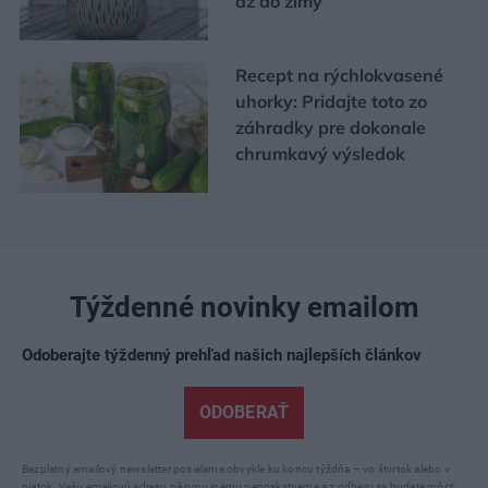
až do zimy
Recept na rýchlokvasené
uhorky: Pridajte toto zo
záhradky pre dokonale
chrumkavý výsledok
Týždenné novinky emailom
Odoberajte týždenný prehľad našich najlepších článkov
ODOBERAŤ
Bezplatný emailový newsletter posielame obvykle ku koncu týždňa – vo štvrtok alebo v
piatok. Vašu emailovú adresu nikomu inému neposkytneme a z odberu sa budete môcť