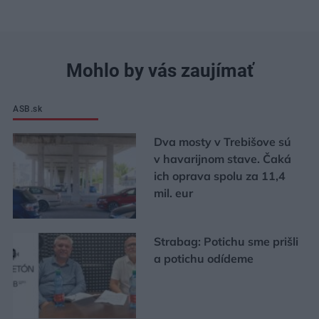
Mohlo by vás zaujímať
ASB.sk
Dva mosty v Trebišove sú
v havarijnom stave. Čaká
ich oprava spolu za 11,4
mil. eur
Strabag: Potichu sme prišli
a potichu odídeme