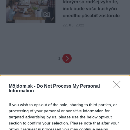
ktorým sa radšej vyhnite,
inak bude vaša kuchyňa
onedlho pôsobiť zastaralo
22. 05. 2022
2
Môjdom.sk -
Do Not Process My Personal
Information
If you wish to opt-out of the sale, sharing to third parties, or
processing of your personal or sensitive information for
Najčítanejšie
targeted advertising by us, please use the below opt-out
Za týždeň
Za mesiac
section to confirm your selection. Please note that after your
opt-out request is processed you may continue seeing