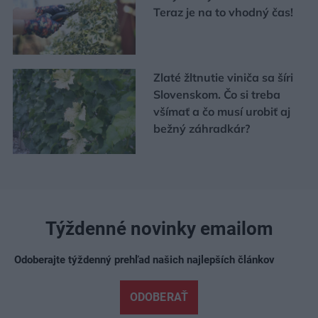
Teraz je na to vhodný čas!
Zlaté žltnutie viniča sa šíri
Slovenskom. Čo si treba
všímať a čo musí urobiť aj
bežný záhradkár?
Týždenné novinky emailom
Odoberajte týždenný prehľad našich najlepších článkov
ODOBERAŤ