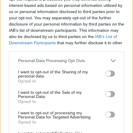
Deti odrástli, rodičia majú bývanie presne podľa
interest-based ads based on personal information utilized by
seba. V novom dome je všetko pre ich život i
us or personal information disclosed to third parties prior to
návštevy vnúčat
your opt-out. You may separately opt-out of the further
disclosure of your personal information by third parties on the
K bytu ladili aj škáry v obklade. Majitelia zbúrali
IAB’s list of downstream participants. This information may
stereotyp, bývanie vyzerá ako z filmov svojského
also be disclosed by us to third parties on the
IAB’s List of
režiséra
Downstream Participants
that may further disclose it to other
third parties.
Kedysi boli veľkým trendom, dnes sa im radšej
vyhnite. Týchto 7 vecí robí vašu obývačku
Please note that this website/app uses one or more Google
Personal Data Processing Opt Outs
zastaralou
services and may gather and store information including but
not limited to your visit or usage behaviour. You may click to
I want to opt-out of the Sharing of my
V dome v lese vyriešili známy problém. Dvaja
personal data.
grant or deny consent to Google and its third-party tags to
Opted In
majitelia v ňom majú dosť súkromia aj miesto pre
use your data for below specified purposes in below Google
spoločný čas
consent section.
I want to opt-out of the Sale of my
Personal Data.
Pridajte túto surovinu do prania, obliečky budú
Opted In
hladšie a pevnejšie. Starý trik z hotelov poznali už
naše babičky
I want to opt-out of processing my
Personal Data for Targeted Advertising.
Opted In
Inšpirácie