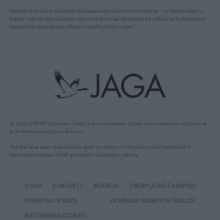
Bezplatný emailový newsletter posielame obvykle ku koncu týždňa – vo štvrtok alebo v
piatok. Vašu emailovú adresu nikomu inému neposkytneme a z odberu sa budete môcť
kedykoľvek jednoducho odhlásiť niekoľkými kliknutiami.
© JAGA GROUP a Zoznam. Všetky práva vyhradené. Obsah online magazínu Môjdom.sk
je chránený autorským zákonom.
Publikovanie alebo ďalšie šírenie správ zo zdrojov TASR je bez predchádzajúceho
písomného súhlasu TASR porušením autorského zákona.
O NÁS
KONTAKTY
INZERCIA
PREDPLATNÉ ČASOPISU
PRÁVO NA OPRAVU
OCHRANA OSOBNÝCH ÚDAJOV
NASTAVENIA COOKIES