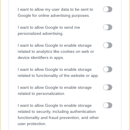
I want to allow my user data to be sent to
Najnovšie príspevky
Google for online advertising purposes.
I want to allow Google to send me
Re: Takto sa rieši málo úložného miesta. V tomto byte
personalized advertising.
stačil jeden prvok | Môjdom.sk
My napríklad labky utierame hneď pri dverách a doma pred dvere
I want to allow Google to enable storage
používame tyčový ETA Terier…
related to analytics like cookies on web or
device identifiers in apps.
Re: Takto sa rieši málo úložného miesta. V tomto byte
stačil jeden prvok | Môjdom.sk
I want to allow Google to enable storage
Dizajn je to nádherný, tá brezová preglejka a čisté línie vyzerajú super.
related to functionality of the website or app.
Ale vždy, keď…
I want to allow Google to enable storage
Re: Toto je najväčší mýtus pri ošetrení dreva a môže vás
related to personalization.
vyjsť draho. Ako ho ochrániť pred hnitím a škodcami?
clovek by cakal ze vysusene drahe drevo bolo predtym naparovane aby
I want to allow Google to enable storage
sa zbavilo zarodkov skodcov...
related to security, including authentication
functionality and fraud prevention, and other
user protection.