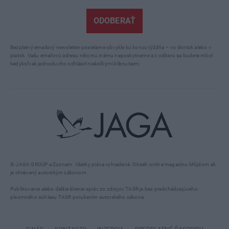
ODOBERAŤ
Bezplatný emailový newsletter posielame obvykle ku koncu týždňa – vo štvrtok alebo v
piatok. Vašu emailovú adresu nikomu inému neposkytneme a z odberu sa budete môcť
kedykoľvek jednoducho odhlásiť niekoľkými kliknutiami.
© JAGA GROUP a Zoznam. Všetky práva vyhradené. Obsah online magazínu Môjdom.sk
je chránený autorským zákonom.
Publikovanie alebo ďalšie šírenie správ zo zdrojov TASR je bez predchádzajúceho
písomného súhlasu TASR porušením autorského zákona.