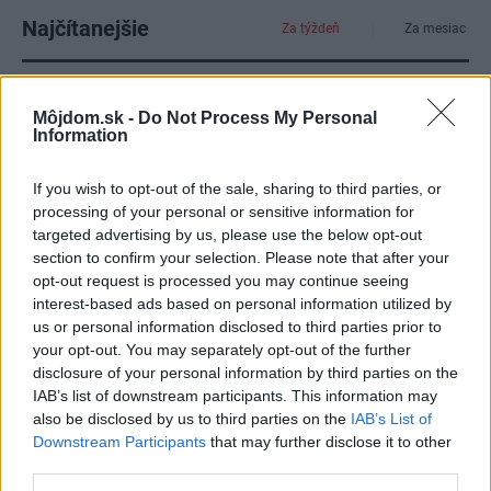
Najčítanejšie
Za týždeň
Za mesiac
Deti odrástli, rodičia majú bývanie presne podľa
seba. V novom dome je všetko pre ich život i
Môjdom.sk -
Do Not Process My Personal
Information
návštevy vnúčat
Žije pri lese, chová sliepky a uspáva ju rieka.
If you wish to opt-out of the sale, sharing to third parties, or
Miestni remeselníci vytvorili bývanie, ktoré vyzerá
processing of your personal or sensitive information for
ako malý raj
targeted advertising by us, please use the below opt-out
section to confirm your selection. Please note that after your
K bytu ladili aj škáry v obklade. Majitelia zbúrali
opt-out request is processed you may continue seeing
stereotyp, bývanie vyzerá ako z filmov svojského
interest-based ads based on personal information utilized by
režiséra
us or personal information disclosed to third parties prior to
your opt-out. You may separately opt-out of the further
Pridajte túto surovinu do prania, obliečky budú
disclosure of your personal information by third parties on the
hladšie a pevnejšie. Starý trik z hotelov poznali už
IAB’s list of downstream participants. This information may
naše babičky
also be disclosed by us to third parties on the
IAB’s List of
Downstream Participants
that may further disclose it to other
Kedysi boli veľkým trendom, dnes sa im radšej
third parties.
vyhnite. Týchto 7 vecí robí vašu obývačku
zastaralou