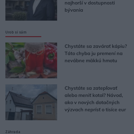
najhorší v dostupnosti
bývania
Urob si sám
Chystáte sa zavárať kápiu?
Táto chyba ju premení na
nevábne mäkkú hmotu
Chystáte sa zatepľovať
alebo meniť kotol? Návod,
ako v nových dotačných
výzvach neprísť o tisíce eur
Záhrada