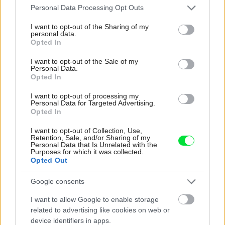
Please note that this website/app uses one or more Google
Personal Data Processing Opt Outs
services and may gather and store information including but
not limited to your visit or usage behaviour. You may click to
I want to opt-out of the Sharing of my
Inšpirácie
personal data.
grant or deny consent to Google and its third-party tags to
Opted In
use your data for below specified purposes in below Google
consent section.
I want to opt-out of the Sale of my
predsieň
,
plast
,
oranžová
Personal Data.
Opted In
I want to opt-out of processing my
Personal Data for Targeted Advertising.
Opted In
I want to opt-out of Collection, Use,
Retention, Sale, and/or Sharing of my
Personal Data that Is Unrelated with the
Purposes for which it was collected.
Opted Out
Google consents
I want to allow Google to enable storage
related to advertising like cookies on web or
device identifiers in apps.