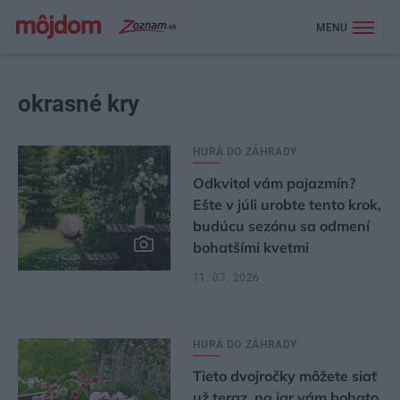
MENU
okrasné kry
HURÁ DO ZÁHRADY
Odkvitol vám pajazmín?
Ešte v júli urobte tento krok,
budúcu sezónu sa odmení
bohatšími kvetmi
11. 07. 2026
HURÁ DO ZÁHRADY
Tieto dvojročky môžete siať
už teraz, na jar vám bohato