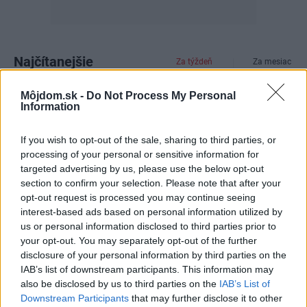
Najčítanejšie
Za týždeň
Za mesiac
Môjdom.sk -
Do Not Process My Personal
Deti odrástli, rodičia majú bývanie presne podľa
Information
seba. V novom dome je všetko pre ich život i
návštevy vnúčat
If you wish to opt-out of the sale, sharing to third parties, or
processing of your personal or sensitive information for
Žije pri lese, chová sliepky a uspáva ju rieka.
targeted advertising by us, please use the below opt-out
Miestni remeselníci vytvorili bývanie, ktoré vyzerá
section to confirm your selection. Please note that after your
ako malý raj
opt-out request is processed you may continue seeing
K bytu ladili aj škáry v obklade. Majitelia zbúrali
interest-based ads based on personal information utilized by
stereotyp, bývanie vyzerá ako z filmov svojského
us or personal information disclosed to third parties prior to
režiséra
your opt-out. You may separately opt-out of the further
disclosure of your personal information by third parties on the
Kedysi boli veľkým trendom, dnes sa im radšej
IAB’s list of downstream participants. This information may
vyhnite. Týchto 7 vecí robí vašu obývačku
also be disclosed by us to third parties on the
IAB’s List of
zastaralou
Downstream Participants
that may further disclose it to other