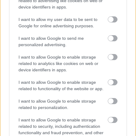
related to advertising like cookies on web or
device identifiers in apps.
I want to allow my user data to be sent to
Google for online advertising purposes.
Najnovšie príspevky
I want to allow Google to send me
personalized advertising.
Re: Takto sa rieši málo úložného miesta. V tomto byte
I want to allow Google to enable storage
stačil jeden prvok | Môjdom.sk
related to analytics like cookies on web or
My napríklad labky utierame hneď pri dverách a doma pred dvere
device identifiers in apps.
používame tyčový ETA Terier…
I want to allow Google to enable storage
Re: Takto sa rieši málo úložného miesta. V tomto byte
related to functionality of the website or app.
stačil jeden prvok | Môjdom.sk
Dizajn je to nádherný, tá brezová preglejka a čisté línie vyzerajú super.
Ale vždy, keď…
I want to allow Google to enable storage
related to personalization.
Re: Toto je najväčší mýtus pri ošetrení dreva a môže vás
vyjsť draho. Ako ho ochrániť pred hnitím a škodcami?
I want to allow Google to enable storage
clovek by cakal ze vysusene drahe drevo bolo predtym naparovane aby
related to security, including authentication
sa zbavilo zarodkov skodcov...
functionality and fraud prevention, and other