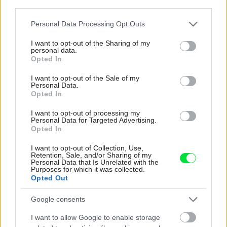
third parties.
V dome v lese vyriešili známy problém. Dvaja
majitelia v ňom majú dosť súkromia aj miesto pre
Please note that this website/app uses one or more Google
Personal Data Processing Opt Outs
spoločný čas
services and may gather and store information including but
not limited to your visit or usage behaviour. You may click to
I want to opt-out of the Sharing of my
personal data.
grant or deny consent to Google and its third-party tags to
Opted In
Inšpirácie
use your data for below specified purposes in below Google
consent section.
I want to opt-out of the Sale of my
Personal Data.
Opted In
kuchyňa
,
kameň
,
biela
I want to opt-out of processing my
Personal Data for Targeted Advertising.
Opted In
I want to opt-out of Collection, Use,
Retention, Sale, and/or Sharing of my
Personal Data that Is Unrelated with the
Purposes for which it was collected.
Opted Out
Google consents
I want to allow Google to enable storage