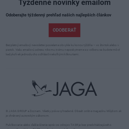
Týždenné novinky emailom
Odoberajte týždenný prehľad našich najlepších článkov
ODOBERAŤ
Bezplatný emailový newsletter posielame obvykle ku koncu týždňa – vo štvrtok alebo v
piatok. Vašu emailovú adresu nikomu inému neposkytneme a z odberu sa budete môcť
kedykoľvek jednoducho odhlásiť niekoľkými kliknutiami.
© JAGA GROUP a Zoznam. Všetky práva vyhradené. Obsah online magazínu Môjdom.sk
je chránený autorským zákonom.
Publikovanie alebo ďalšie šírenie správ zo zdrojov TASR je bez predchádzajúceho