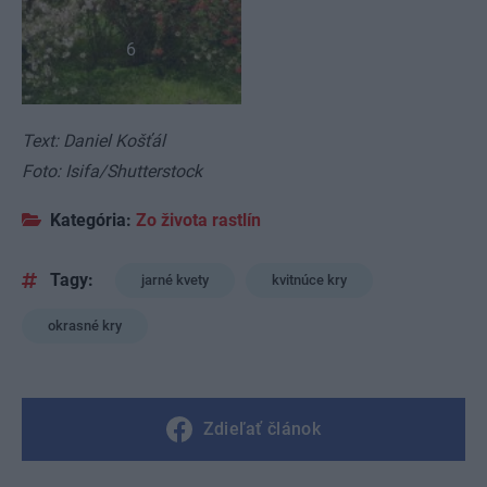
6
Text: Daniel Košťál
Foto: Isifa/Shutterstock
Kategória:
Zo života rastlín
Tagy:
jarné kvety
kvitnúce kry
okrasné kry
Zdieľať článok