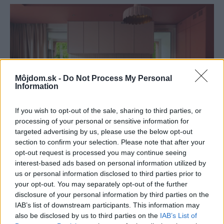
Môjdom.sk -
Do Not Process My Personal
Information
If you wish to opt-out of the sale, sharing to third parties, or
processing of your personal or sensitive information for
targeted advertising by us, please use the below opt-out
section to confirm your selection. Please note that after your
K bytu ladili aj škáry v obklade. Majitelia
opt-out request is processed you may continue seeing
interest-based ads based on personal information utilized by
zbúrali stereotyp, bývanie vyzerá ako z
us or personal information disclosed to third parties prior to
filmu svojského režiséra
your opt-out. You may separately opt-out of the further
disclosure of your personal information by third parties on the
IAB’s list of downstream participants. This information may
also be disclosed by us to third parties on the
IAB’s List of