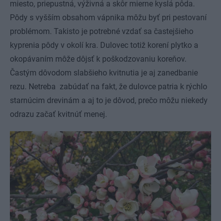
miesto, priepustná, výživná a skôr mierne kyslá pôda.
Pôdy s vyšším obsahom vápnika môžu byť pri pestovaní
problémom. Takisto je potrebné vzdať sa častejšieho
kyprenia pôdy v okolí kra. Dulovec totiž korení plytko a
okopávaním môže dôjsť k poškodzovaniu koreňov.
Častým dôvodom slabšieho kvitnutia je aj zanedbanie
rezu. Netreba zabúdať na fakt, že dulovce patria k rýchlo
starnúcim drevinám a aj to je dôvod, prečo môžu niekedy
odrazu začať kvitnúť menej.