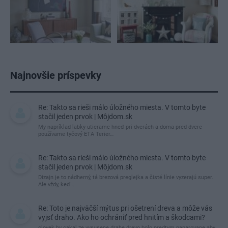
Najnovšie príspevky
Re: Takto sa rieši málo úložného miesta. V tomto byte
stačil jeden prvok | Môjdom.sk
My napríklad labky utierame hneď pri dverách a doma pred dvere
používame tyčový ETA Terier…
Re: Takto sa rieši málo úložného miesta. V tomto byte
stačil jeden prvok | Môjdom.sk
Dizajn je to nádherný, tá brezová preglejka a čisté línie vyzerajú super.
Ale vždy, keď…
Re: Toto je najväčší mýtus pri ošetrení dreva a môže vás
vyjsť draho. Ako ho ochrániť pred hnitím a škodcami?
clovek by cakal ze vysusene drahe drevo bolo predtym naparovane aby