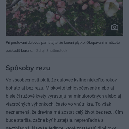
Pri pestovaní dulovca pamätajte, že korení plytko. Okopávaním môžete
poškodiť korene.
Zdroj: Shutterstock
Spôsoby rezu
Vo všeobecnosti platí, že dulovec kvitne niekoľko rokov
bohato aj bez rezu. Miskovité tehlovočervené alebo aj
biele či ružové kvety vyrastajú na minuloročných alebo aj
viacročných výhonkoch, často vo vnútri kra. To však
neznamená, že drevina má zostať celý život bez rezu. Čím
bude staršia, začne byť hustejšia, neprehľadná a
nevzhľadná. Navyše, jedince, ktoré zostávajú dlhé roky