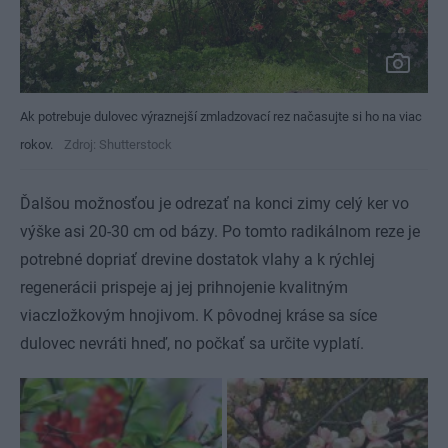
Ak potrebuje dulovec výraznejší zmladzovací rez načasujte si ho na viac
rokov.
Zdroj: Shutterstock
Ďalšou možnosťou je odrezať na konci zimy celý ker vo
výške asi 20-30 cm od bázy. Po tomto radikálnom reze je
potrebné dopriať drevine dostatok vlahy a k rýchlej
regenerácii prispeje aj jej prihnojenie kvalitným
viaczložkovým hnojivom. K pôvodnej kráse sa síce
dulovec nevráti hneď, no počkať sa určite vyplatí.