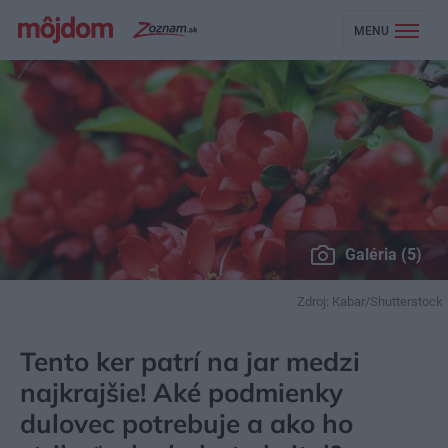
MENU
Galéria (5)
Zdroj: Kabar/Shutterstock
MÔJDOM
ZÁHRADA A EXTERIÉR
ZO ŽIVOTA RASTLÍN
Tento ker patrí na jar medzi
najkrajšie! Aké podmienky
dulovec potrebuje a ako ho