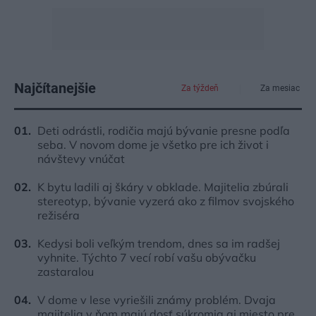
Najčítanejšie
Za týždeň
Za mesiac
Deti odrástli, rodičia majú bývanie presne podľa
seba. V novom dome je všetko pre ich život i
návštevy vnúčat
K bytu ladili aj škáry v obklade. Majitelia zbúrali
stereotyp, bývanie vyzerá ako z filmov svojského
režiséra
Kedysi boli veľkým trendom, dnes sa im radšej
vyhnite. Týchto 7 vecí robí vašu obývačku
zastaralou
V dome v lese vyriešili známy problém. Dvaja
majitelia v ňom majú dosť súkromia aj miesto pre