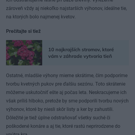
zároveň vždy aj niekoľko najstarších výhonov, ideálne tie,
na ktorých bolo najmenej kvetov.
Prečítajte si tiež
10 najkrajších stromov, ktoré
vám v záhrade vytvoria tieň
Ostatné, mladšie výhony mierne skrátime, čím podporíme
tvorbu kvetných pukov pre ďalšiu sezónu. Toto skrátenie
môžeme uskutočniť ešte aj počas leta. Neskracujeme ich
však príliš hlboko, pretože by sme podporili tvorbu nových
výhonov, ktoré by niesli skôr listy a ker by zahustili.
Dôležité je tiež úplne odstraňovať všetky suché či
poškodené konáre a aj tie, ktoré rastú neprirodzene do
vnútra kra.