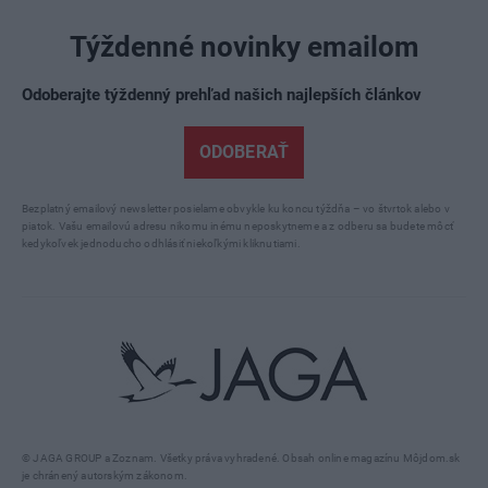
Týždenné novinky emailom
Odoberajte týždenný prehľad našich najlepších článkov
ODOBERAŤ
Bezplatný emailový newsletter posielame obvykle ku koncu týždňa – vo štvrtok alebo v
piatok. Vašu emailovú adresu nikomu inému neposkytneme a z odberu sa budete môcť
kedykoľvek jednoducho odhlásiť niekoľkými kliknutiami.
© JAGA GROUP a Zoznam. Všetky práva vyhradené. Obsah online magazínu Môjdom.sk
je chránený autorským zákonom.