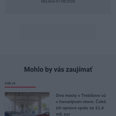
Urob si sám 6/2026
Mohlo by vás zaujímať
ASB.sk
Dva mosty v Trebišove sú
v havarijnom stave. Čaká
ich oprava spolu za 11,4
mil. eur