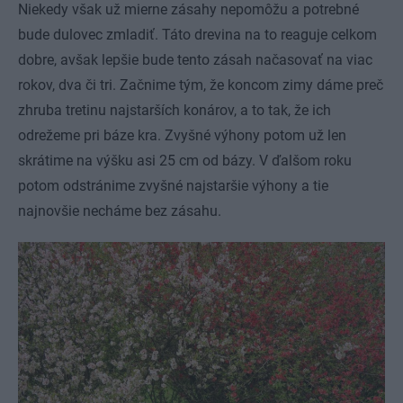
Niekedy však už mierne zásahy nepomôžu a potrebné
bude dulovec zmladiť. Táto drevina na to reaguje celkom
dobre, avšak lepšie bude tento zásah načasovať na viac
rokov, dva či tri. Začnime tým, že koncom zimy dáme preč
zhruba tretinu najstarších konárov, a to tak, že ich
odrežeme pri báze kra. Zvyšné výhony potom už len
skrátime na výšku asi 25 cm od bázy. V ďalšom roku
potom odstránime zvyšné najstaršie výhony a tie
najnovšie necháme bez zásahu.