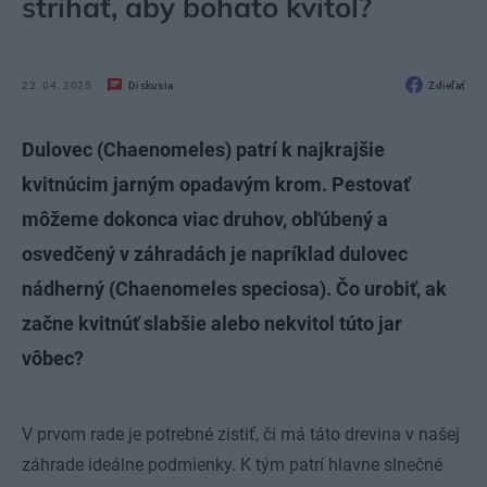
strihať, aby bohato kvitol?
22. 04. 2025
Diskusia
Zdieľať
Dulovec (Chaenomeles) patrí k najkrajšie
kvitnúcim jarným opadavým krom. Pestovať
môžeme dokonca viac druhov, obľúbený a
osvedčený v záhradách je napríklad dulovec
nádherný (Chaenomeles speciosa). Čo urobiť, ak
začne kvitnúť slabšie alebo nekvitol túto jar
vôbec?
V prvom rade je potrebné zistiť, či má táto drevina v našej
záhrade ideálne podmienky. K tým patrí hlavne slnečné