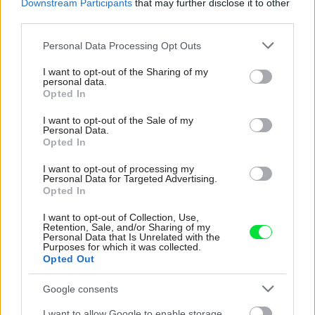
Downstream Participants
that may further disclose it to other
third parties.
Please note that this website/app uses one or more Google
Personal Data Processing Opt Outs
services and may gather and store information including but
not limited to your visit or usage behaviour. You may click to
I want to opt-out of the Sharing of my
personal data.
grant or deny consent to Google and its third-party tags to
Opted In
use your data for below specified purposes in below Google
consent section.
I want to opt-out of the Sale of my
Personal Data.
Opted In
I want to opt-out of processing my
Šíri sa z odpadkového koša silný zápach?
Personal Data for Targeted Advertising.
Opted In
Tieto kroky vám pomôžu zbaviť sa ho
I want to opt-out of Collection, Use,
Retention, Sale, and/or Sharing of my
Personal Data that Is Unrelated with the
Purposes for which it was collected.
Opted Out
Google consents
I want to allow Google to enable storage