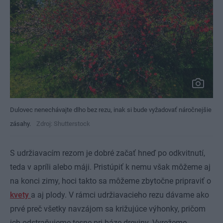
Dulovec nenechávajte dlho bez rezu, inak si bude vyžadovať náročnejšie
zásahy.
Zdroj: Shutterstock
S udržiavacím rezom je dobré začať hneď po odkvitnutí,
teda v apríli alebo máji. Pristúpiť k nemu však môžeme aj
na konci zimy, hoci takto sa môžeme zbytočne pripraviť o
kvety
a aj plody. V rámci udržiavacieho rezu dávame ako
prvé preč všetky navzájom sa križujúce výhonky, pričom
ich odstraňujeme tesne pri báze dreviny. Vyrežeme