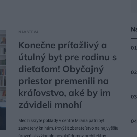
Na
NÁVŠTEVA
Konečne príťažlivý a
útulný byt pre rodinu s
dieťaťom! Obyčajný
priestor premenili na
kráľovstvo, aké by im
závideli mnohí
Medzi skryté poklady v centre Milána patrí byt
zasvätený knihám. Povýšiť zberateľstvo na najvyššiu
úroveň si vyžiadalo povolať domov architektov.