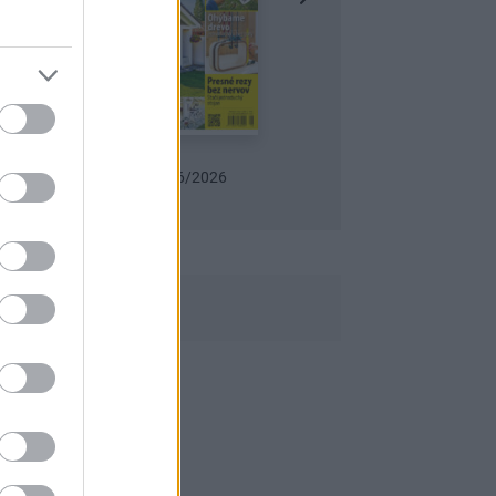
Urob si sám 6/2026
Záhrada 07-08/2026