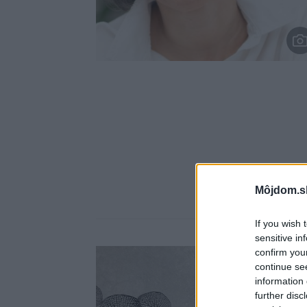
Môjdom.s
If you wish 
sensitive in
confirm you
continue se
information 
further disc