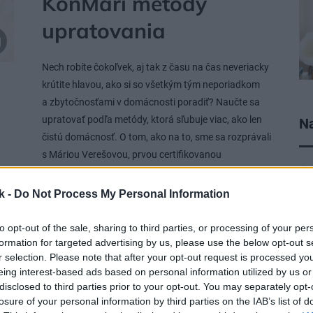
KonMari metódy
upratovania
Nech robíte čokoľvek, aj tak z času na čas neveriacky
krútite hlavou, ako si so všetkým tým neporiadkom
a zbytočnosťami v domácnosti poradiť? Naučte sa
upratovať podľa metódy, ktorá sľubuje viac, ako len
Na
čistú domácnosť. O tom, ako na to, sme sa rozprávali
s Máriou Verešovou, prvou certifikovanou
konzultantkou KonMari metódy na Slovensku.
23. 01. 2024
k -
Do Not Process My Personal Information
to opt-out of the sale, sharing to third parties, or processing of your per
formation for targeted advertising by us, please use the below opt-out s
DOPLNKY
r selection. Please note that after your opt-out request is processed y
eing interest-based ads based on personal information utilized by us or
DIY: Nástenná polica z
disclosed to third parties prior to your opt-out. You may separately opt-
losure of your personal information by third parties on the IAB’s list of
obrazových rámov