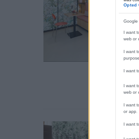
Opted 
Google 
I want t
web or d
I want t
purpose
I want 
I want t
web or d
I want t
or app.
I want t
I want t