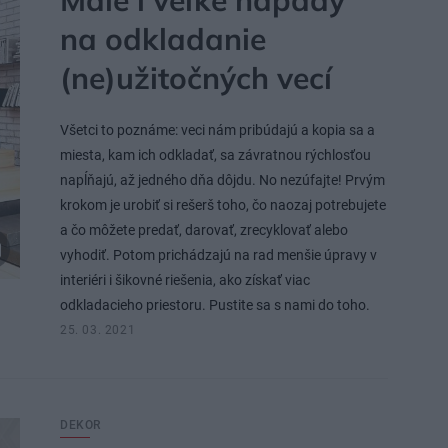
Malé i veľké nápady
na odkladanie
(ne)užitočných vecí
Všetci to poznáme: veci nám pribúdajú a kopia sa a
miesta, kam ich odkladať, sa závratnou rýchlosťou
napĺňajú, až jedného dňa dôjdu. No nezúfajte! Prvým
krokom je urobiť si rešerš toho, čo naozaj potrebujete
a čo môžete predať, darovať, zrecyklovať alebo
vyhodiť. Potom prichádzajú na rad menšie úpravy v
interiéri i šikovné riešenia, ako získať viac
odkladacieho priestoru. Pustite sa s nami do toho.
25. 03. 2021
DEKOR