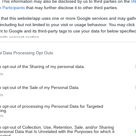
. This information may also be disclosed by us to third parties on the
IA
Participants
that may further disclose it to other third parties.
Skladujete doma množstvo kníh alebo zbierku
 that this website/app uses one or more Google services and may gath
časopisov, ktoré nemáte kam odložiť pre nedostatok
including but not limited to your visit or usage behaviour. You may click 
miesta? Máme pre vás riešenie! Inšpirujte sa naším
 to Google and its third-party tags to use your data for below specifi
ogle consent section.
postupom.
l Data Processing Opt Outs
o opt-out of the Sharing of my personal data.
19. 07. 2023
In
o opt-out of the Sale of my Personal Data.
In
NAVRHOVANIE INTERIÉRU
to opt-out of processing my Personal Data for Targeted
Výborné riešenie pre
ing.
In
malé byty! Takto
o opt-out of Collection, Use, Retention, Sale, and/or Sharing
ersonal Data that Is Unrelated with the Purposes for which it
oddelíte spálňovú časť
lected.