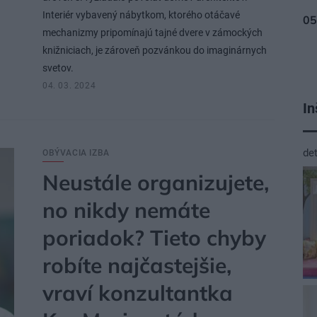
Interiér vybavený nábytkom, ktorého otáčavé
mechanizmy pripomínajú tajné dvere v zámockých
knižniciach, je zároveň pozvánkou do imaginárnych
svetov.
04. 03. 2024
In
de
OBÝVACIA IZBA
Neustále organizujete,
no nikdy nemáte
poriadok? Tieto chyby
robíte najčastejšie,
vraví konzultantka