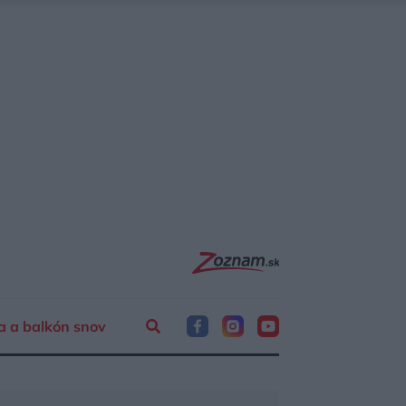
a a balkón snov