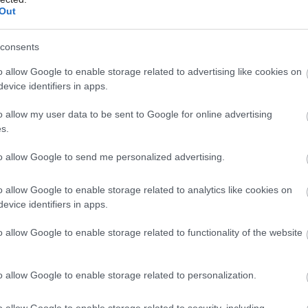
Out
od obytnej, aby si
navzájom neprekážali
consents
o allow Google to enable storage related to advertising like cookies on
evice identifiers in apps.
V meste Polignano a Mare s malebnými výhľadmi,
plážou v koryte vyschnutej rieky a s očarujúcim
Môj dom Špeciál 02/2026
Môj dom 07-08/2026
o allow my user data to be sent to Google for online advertising
morom, stojí dom Isa Bella, v ktorom zariaďovalo
s.
Pleroo Design Studio malý byt. Je návodom, ako
to allow Google to send me personalized advertising.
vytvoriť v jednej miestnosti dve funkčné zóny, ktoré si
nezavadzajú, žijú vlastným životom, zároveň však
o allow Google to enable storage related to analytics like cookies on
udržiavajú vzájomné prepojenie.
evice identifiers in apps.
16. 06. 2022
o allow Google to enable storage related to functionality of the website
NÁBYTOK
o allow Google to enable storage related to personalization.
Bassocontinuo
o allow Google to enable storage related to security, including