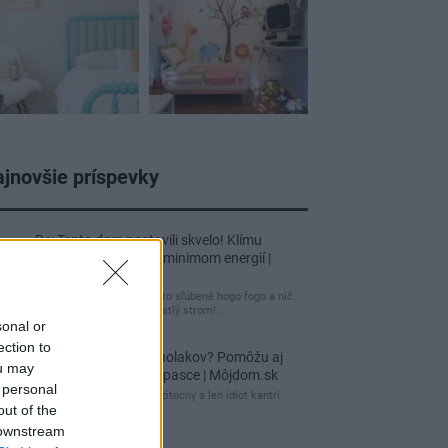
jnovšie príspevky
Re: Tento dom postavili skvelo! Klímu
netreba, kúriť stačí s minimom energií |
Môjdom.sk
tuctový barák, čakal som to sľúbené hogo fogo a nič.
Záhrada nuda, žiadny vzrastlý strom!…
sonal or
ection to
Re: Ako sa zbaviť ucholakov? Pomôžu aj
ou may
jednoduché domáce pasce | Môjdom.sk
 personal
blbeckovia, "ucholak" je uzitocny a len idiot kantri
out of the
uzitocny hmyz
 downstream