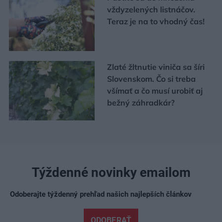
vždyzelených listnáčov.
Teraz je na to vhodný čas!
Zlaté žltnutie viniča sa šíri
Slovenskom. Čo si treba
všímať a čo musí urobiť aj
bežný záhradkár?
Týždenné novinky emailom
Odoberajte týždenný prehľad našich najlepších článkov
ODOBERAŤ