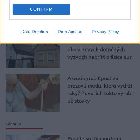
CONFIRM
Urob si sám
Data Deletion
Data Access
Privacy Policy
Chystáte sa zatepľovať
alebo meniť kotol? Návod,
ako v nových dotačných
výzvach neprísť o tisíce eur
Ako si vyrobiť poctivú
brezovú metlu, ktorá vydrží
roky? Pavol ich takto vyrobil
už stovky
Záhrada
Pustite sa do množenia