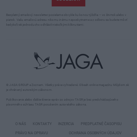
Bezplatný emailový newsletter posielame obvykle ku koncu týždňa – vo štvrtok alebo v
piatok. Vašu emailovú adresu nikomu inému neposkytneme a z odberu sa budete môcť
kedykoľvek jednoducho odhlásiť niekoľkými kliknutiami.
© JAGA GROUP a Zoznam. Všetky práva vyhradené. Obsah online magazínu Môjdom.sk
je chránený autorským zákonom.
Publikovanie alebo ďalšie šírenie správ zo zdrojov TASR je bez predchádzajúceho
písomného súhlasu TASR porušením autorského zákona.
O NÁS
KONTAKTY
INZERCIA
PREDPLATNÉ ČASOPISU
PRÁVO NA OPRAVU
OCHRANA OSOBNÝCH ÚDAJOV