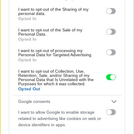
services and may gather and store information including but
not limited to your visit or usage behaviour. You may click to
I want to opt-out of the Sharing of my
personal data.
grant or deny consent to Google and its third-party tags to
Opted In
Najnovšie časopisy
use your data for below specified purposes in below Google
consent section.
I want to opt-out of the Sale of my
Personal Data.
Opted In
I want to opt-out of processing my
Personal Data for Targeted Advertising.
Opted In
I want to opt-out of Collection, Use,
Retention, Sale, and/or Sharing of my
Personal Data that Is Unrelated with the
Purposes for which it was collected.
Opted Out
Môj dom 07-08/2026
Google consents
I want to allow Google to enable storage
related to advertising like cookies on web or
device identifiers in apps.