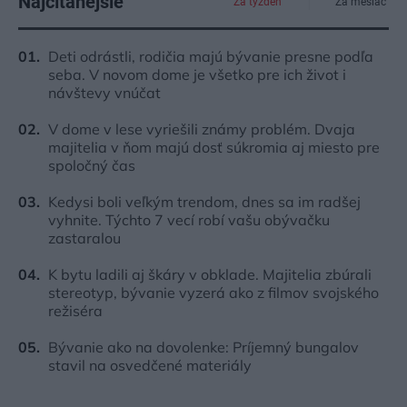
Najčítanejšie
Za týždeň
Za mesiac
Deti odrástli, rodičia majú bývanie presne podľa
seba. V novom dome je všetko pre ich život i
návštevy vnúčat
V dome v lese vyriešili známy problém. Dvaja
majitelia v ňom majú dosť súkromia aj miesto pre
spoločný čas
Kedysi boli veľkým trendom, dnes sa im radšej
vyhnite. Týchto 7 vecí robí vašu obývačku
zastaralou
K bytu ladili aj škáry v obklade. Majitelia zbúrali
stereotyp, bývanie vyzerá ako z filmov svojského
režiséra
Bývanie ako na dovolenke: Príjemný bungalov
stavil na osvedčené materiály