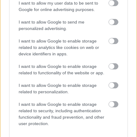
I want to allow my user data to be sent to
Google for online advertising purposes.
I want to allow Google to send me
personalized advertising.
Mohlo by vás zaujímať
I want to allow Google to enable storage
related to analytics like cookies on web or
device identifiers in apps.
ASB.sk
I want to allow Google to enable storage
Veľký posun v príprave
related to functionality of the website or app.
tunela Karpaty: NDS hľadá
zhotoviteľa projektovej
I want to allow Google to enable storage
dokumentácie
related to personalization.
I want to allow Google to enable storage
related to security, including authentication
Pod asfaltom bola vzácna
functionality and fraud prevention, and other
dlažba. Nádvorie Pistoriho
user protection.
paláca dostalo novú
energiu