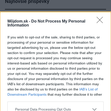
Najnovšie príspevky
Re: Takto sa rieši málo úložného miesta. V tomto byte
Môjdom.sk -
Do Not Process My Personal
stačil jeden prvok | Môjdom.sk
Information
My napríklad labky utierame hneď pri dverách a doma pred dvere
používame tyčový ETA Terier…
If you wish to opt-out of the sale, sharing to third parties, or
Re: Takto sa rieši málo úložného miesta. V tomto byte
processing of your personal or sensitive information for
stačil jeden prvok | Môjdom.sk
targeted advertising by us, please use the below opt-out
Dizajn je to nádherný, tá brezová preglejka a čisté línie vyzerajú super.
section to confirm your selection. Please note that after your
Ale vždy, keď…
opt-out request is processed you may continue seeing
interest-based ads based on personal information utilized by
Re: Toto je najväčší mýtus pri ošetrení dreva a môže vás
us or personal information disclosed to third parties prior to
vyjsť draho. Ako ho ochrániť pred hnitím a škodcami?
your opt-out. You may separately opt-out of the further
clovek by cakal ze vysusene drahe drevo bolo predtym naparovane aby
disclosure of your personal information by third parties on the
sa zbavilo zarodkov skodcov...
IAB’s list of downstream participants. This information may
also be disclosed by us to third parties on the
IAB’s List of
Downstream Participants
that may further disclose it to other
third parties.
Please note that this website/app uses one or more Google
Personal Data Processing Opt Outs