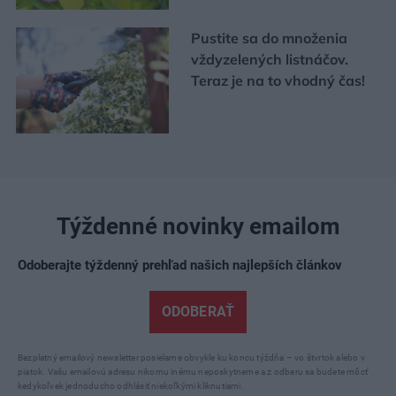
Pustite sa do množenia
vždyzelených listnáčov.
Teraz je na to vhodný čas!
Týždenné novinky emailom
Odoberajte týždenný prehľad našich najlepších článkov
ODOBERAŤ
Bezplatný emailový newsletter posielame obvykle ku koncu týždňa – vo štvrtok alebo v
piatok. Vašu emailovú adresu nikomu inému neposkytneme a z odberu sa budete môcť
kedykoľvek jednoducho odhlásiť niekoľkými kliknutiami.