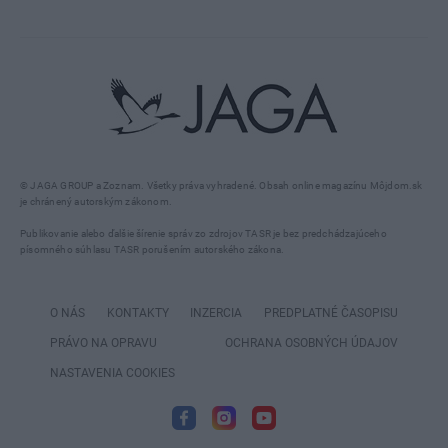
© JAGA GROUP a Zoznam. Všetky práva vyhradené. Obsah online magazínu Môjdom.sk
je chránený autorským zákonom.
Publikovanie alebo ďalšie šírenie správ zo zdrojov TASR je bez predchádzajúceho
písomného súhlasu TASR porušením autorského zákona.
O NÁS
KONTAKTY
INZERCIA
PREDPLATNÉ ČASOPISU
PRÁVO NA OPRAVU
OCHRANA OSOBNÝCH ÚDAJOV
NASTAVENIA COOKIES