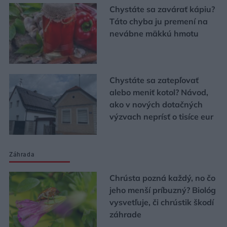
Chystáte sa zavárať kápiu?
Táto chyba ju premení na
nevábne mäkkú hmotu
Chystáte sa zatepľovať
alebo meniť kotol? Návod,
ako v nových dotačných
výzvach neprísť o tisíce eur
Záhrada
Chrústa pozná každý, no čo
jeho menší príbuzný? Biológ
vysvetľuje, či chrústik škodí
záhrade