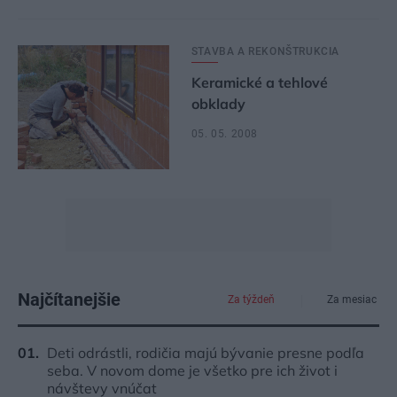
STAVBA A REKONŠTRUKCIA
Keramické a tehlové
obklady
05. 05. 2008
Najčítanejšie
Za týždeň
Za mesiac
Deti odrástli, rodičia majú bývanie presne podľa
seba. V novom dome je všetko pre ich život i
návštevy vnúčat