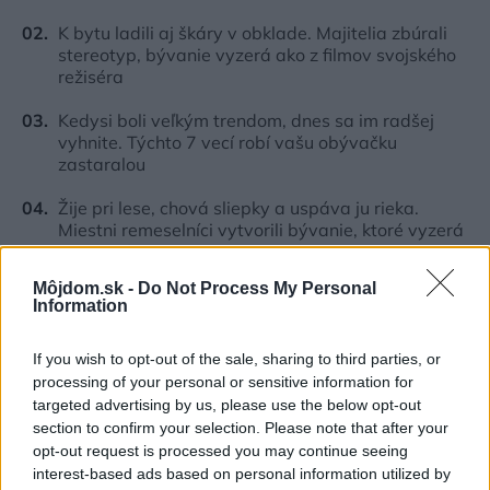
K bytu ladili aj škáry v obklade. Majitelia zbúrali
stereotyp, bývanie vyzerá ako z filmov svojského
režiséra
Kedysi boli veľkým trendom, dnes sa im radšej
vyhnite. Týchto 7 vecí robí vašu obývačku
zastaralou
Žije pri lese, chová sliepky a uspáva ju rieka.
Miestni remeselníci vytvorili bývanie, ktoré vyzerá
ako malý raj
Môjdom.sk -
Do Not Process My Personal
V dome v lese vyriešili známy problém. Dvaja
Information
majitelia v ňom majú dosť súkromia aj miesto pre
spoločný čas
If you wish to opt-out of the sale, sharing to third parties, or
processing of your personal or sensitive information for
targeted advertising by us, please use the below opt-out
Inšpirácie
section to confirm your selection. Please note that after your
opt-out request is processed you may continue seeing
interest-based ads based on personal information utilized by
kuchyňa
,
textil
,
zelená