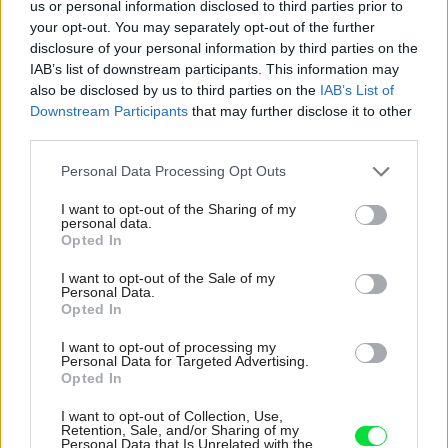
us or personal information disclosed to third parties prior to
your opt-out. You may separately opt-out of the further
disclosure of your personal information by third parties on the
IAB’s list of downstream participants. This information may
also be disclosed by us to third parties on the
IAB’s List of
Downstream Participants
that may further disclose it to other
third parties.
Please note that this website/app uses one or more Google
Personal Data Processing Opt Outs
services and may gather and store information including but
not limited to your visit or usage behaviour. You may click to
I want to opt-out of the Sharing of my
personal data.
grant or deny consent to Google and its third-party tags to
Opted In
use your data for below specified purposes in below Google
consent section.
I want to opt-out of the Sale of my
Personal Data.
Opted In
I want to opt-out of processing my
Najnovšie príspevky
Personal Data for Targeted Advertising.
Opted In
I want to opt-out of Collection, Use,
Re: Takto sa rieši málo úložného miesta. V tomto byte
Retention, Sale, and/or Sharing of my
stačil jeden prvok | Môjdom.sk
Personal Data that Is Unrelated with the