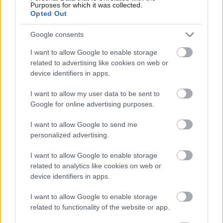
Purposes for which it was collected.
My napríklad labky utierame hneď pri dverách a doma pred dvere
Opted Out
používame tyčový ETA Terier…
Google consents
Re: Takto sa rieši málo úložného miesta. V tomto byte
stačil jeden prvok | Môjdom.sk
I want to allow Google to enable storage
Dizajn je to nádherný, tá brezová preglejka a čisté línie vyzerajú super.
related to advertising like cookies on web or
Ale vždy, keď…
device identifiers in apps.
Re: Toto je najväčší mýtus pri ošetrení dreva a môže vás
I want to allow my user data to be sent to
vyjsť draho. Ako ho ochrániť pred hnitím a škodcami?
Google for online advertising purposes.
clovek by cakal ze vysusene drahe drevo bolo predtym naparovane aby
sa zbavilo zarodkov skodcov...
I want to allow Google to send me
personalized advertising.
I want to allow Google to enable storage
related to analytics like cookies on web or
device identifiers in apps.
I want to allow Google to enable storage
related to functionality of the website or app.
Najnovšie časopisy