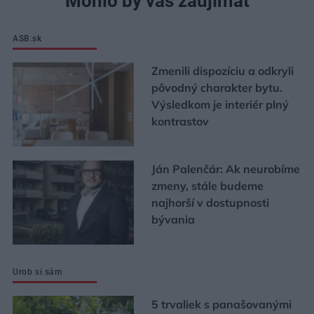
Mohlo by vás zaujímať
ASB.sk
Zmenili dispozíciu a odkryli
pôvodný charakter bytu.
Výsledkom je interiér plný
kontrastov
Ján Palenčár: Ak neurobíme
zmeny, stále budeme
najhorší v dostupnosti
bývania
Urob si sám
5 trvaliek s panašovanými