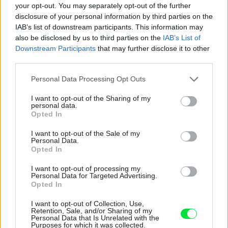
your opt-out. You may separately opt-out of the further
disclosure of your personal information by third parties on the
IAB’s list of downstream participants. This information may
also be disclosed by us to third parties on the
IAB’s List of
Downstream Participants
that may further disclose it to other
third parties.
Please note that this website/app uses one or more Google
Personal Data Processing Opt Outs
services and may gather and store information including but
not limited to your visit or usage behaviour. You may click to
I want to opt-out of the Sharing of my
personal data.
grant or deny consent to Google and its third-party tags to
Opted In
use your data for below specified purposes in below Google
consent section.
I want to opt-out of the Sale of my
Personal Data.
Opted In
Najnovšie príspevky
I want to opt-out of processing my
Personal Data for Targeted Advertising.
Opted In
Re: Takto sa rieši málo úložného miesta. V tomto byte
I want to opt-out of Collection, Use,
stačil jeden prvok | Môjdom.sk
Retention, Sale, and/or Sharing of my
Personal Data that Is Unrelated with the
My napríklad labky utierame hneď pri dverách a doma pred dvere
Purposes for which it was collected.
používame tyčový ETA Terier…