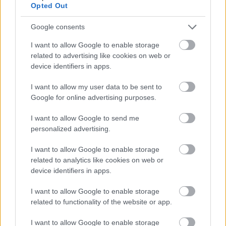
Opted Out
Re: Takto sa rieši málo úložného miesta. V tomto byte
Google consents
stačil jeden prvok | Môjdom.sk
Dizajn je to nádherný, tá brezová preglejka a čisté línie vyzerajú super.
I want to allow Google to enable storage
Ale vždy, keď…
related to advertising like cookies on web or
device identifiers in apps.
Re: Toto je najväčší mýtus pri ošetrení dreva a môže vás
vyjsť draho. Ako ho ochrániť pred hnitím a škodcami?
I want to allow my user data to be sent to
clovek by cakal ze vysusene drahe drevo bolo predtym naparovane aby
Google for online advertising purposes.
sa zbavilo zarodkov skodcov...
I want to allow Google to send me
personalized advertising.
I want to allow Google to enable storage
related to analytics like cookies on web or
device identifiers in apps.
I want to allow Google to enable storage
Najnovšie časopisy
related to functionality of the website or app.
I want to allow Google to enable storage