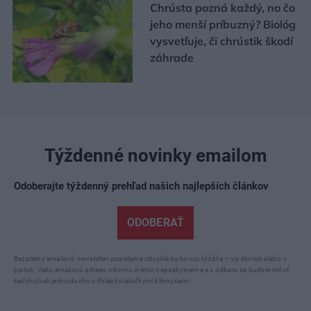
Chrústa pozná každý, no čo
jeho menší príbuzný? Biológ
vysvetľuje, či chrústik škodí
záhrade
Týždenné novinky emailom
Odoberajte týždenný prehľad našich najlepších článkov
ODOBERAŤ
Bezplatný emailový newsletter posielame obvykle ku koncu týždňa – vo štvrtok alebo v
piatok. Vašu emailovú adresu nikomu inému neposkytneme a z odberu sa budete môcť
kedykoľvek jednoducho odhlásiť niekoľkými kliknutiami.