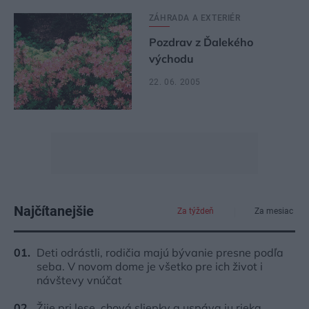
ZÁHRADA A EXTERIÉR
Pozdrav z Ďalekého
východu
22. 06. 2005
Najčítanejšie
Za týždeň
Za mesiac
Deti odrástli, rodičia majú bývanie presne podľa
seba. V novom dome je všetko pre ich život i
návštevy vnúčat
Žije pri lese, chová sliepky a uspáva ju rieka.