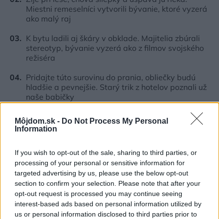
Miestni remeselníci vytvorili bývanie, ktoré vyzerá
ako malý raj
K bytu ladili aj škáry v obklade. Majitelia zbúrali
stereotyp, bývanie vyzerá ako z filmov svojského
režiséra
Pridajte túto surovinu do prania, obliečky budú
hladšie a pevnejšie. Starý trik z hotelov poznali už
naše babičky
Kedysi boli veľkým trendom, dnes sa im radšej
Môjdom.sk -
Do Not Process My Personal
vyhnite. Týchto 7 vecí robí vašu obývačku
Information
zastaralou
If you wish to opt-out of the sale, sharing to third parties, or
processing of your personal or sensitive information for
Inšpirácie
targeted advertising by us, please use the below opt-out
section to confirm your selection. Please note that after your
opt-out request is processed you may continue seeing
kúpeľňa
,
drevo
,
zelená
interest-based ads based on personal information utilized by
us or personal information disclosed to third parties prior to