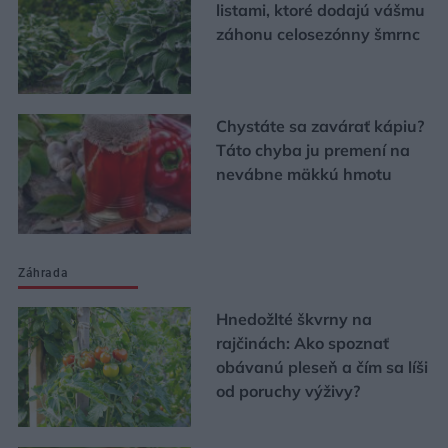
listami, ktoré dodajú vášmu
záhonu celosezónny šmrnc
Chystáte sa zavárať kápiu?
Táto chyba ju premení na
nevábne mäkkú hmotu
Záhrada
Hnedožlté škvrny na
rajčinách: Ako spoznať
obávanú pleseň a čím sa líši
od poruchy výživy?