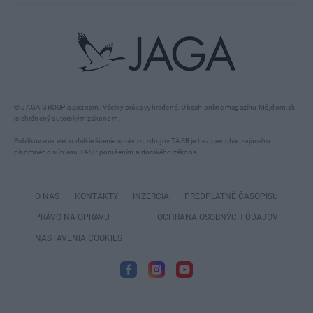
© JAGA GROUP a Zoznam. Všetky práva vyhradené. Obsah online magazínu Môjdom.sk
je chránený autorským zákonom.
Publikovanie alebo ďalšie šírenie správ zo zdrojov TASR je bez predchádzajúceho
písomného súhlasu TASR porušením autorského zákona.
O NÁS
KONTAKTY
INZERCIA
PREDPLATNÉ ČASOPISU
PRÁVO NA OPRAVU
OCHRANA OSOBNÝCH ÚDAJOV
NASTAVENIA COOKIES