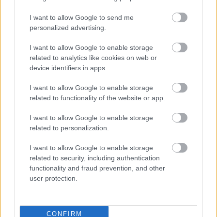
návštevy vnúčat
I want to allow Google to send me
Žije pri lese, chová sliepky a uspáva ju rieka.
personalized advertising.
Miestni remeselníci vytvorili bývanie, ktoré vyzerá
ako malý raj
I want to allow Google to enable storage
related to analytics like cookies on web or
K bytu ladili aj škáry v obklade. Majitelia zbúrali
device identifiers in apps.
stereotyp, bývanie vyzerá ako z filmov svojského
režiséra
I want to allow Google to enable storage
related to functionality of the website or app.
Pridajte túto surovinu do prania, obliečky budú
hladšie a pevnejšie. Starý trik z hotelov poznali už
I want to allow Google to enable storage
naše babičky
related to personalization.
Na šírku má len 5 metrov a ľahko ho prehliadnete.
I want to allow Google to enable storage
Za nenápadnou fasádou sa skrýva miesto
related to security, including authentication
perfektný relax
functionality and fraud prevention, and other
user protection.
Inšpirácie
CONFIRM