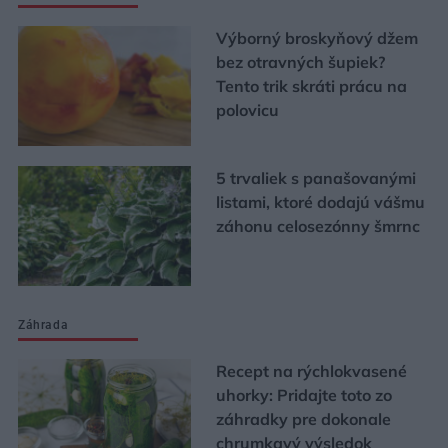
Výborný broskyňový džem
bez otravných šupiek?
Tento trik skráti prácu na
polovicu
5 trvaliek s panašovanými
listami, ktoré dodajú vášmu
záhonu celosezónny šmrnc
Záhrada
Recept na rýchlokvasené
uhorky: Pridajte toto zo
záhradky pre dokonale
chrumkavý výsledok