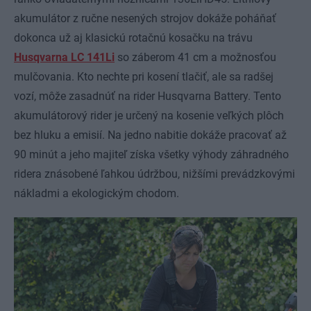
akumulátor z ručne nesených strojov dokáže poháňať
dokonca už aj klasickú rotačnú kosačku na trávu
Husqvarna LC 141Li
so záberom 41 cm a možnosťou
mulčovania. Kto nechte pri kosení tlačiť, ale sa radšej
vozí, môže zasadnúť na rider Husqvarna Battery. Tento
akumulátorový rider je určený na kosenie veľkých plôch
bez hluku a emisií. Na jedno nabitie dokáže pracovať až
90 minút a jeho majiteľ získa všetky výhody záhradného
ridera znásobené ľahkou údržbou, nižšími prevádzkovými
nákladmi a ekologickým chodom.