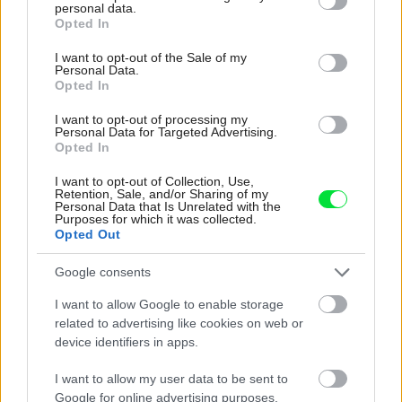
personal data.
grant or deny consent to Google and its third-party tags to
Opted In
use your data for below specified purposes in below Google
consent section.
I want to opt-out of the Sale of my
Personal Data.
Opted In
I want to opt-out of processing my
Personal Data for Targeted Advertising.
Opted In
I want to opt-out of Collection, Use,
Retention, Sale, and/or Sharing of my
Personal Data that Is Unrelated with the
Purposes for which it was collected.
Opted Out
Google consents
I want to allow Google to enable storage
Najčítanejšie
Za týždeň
Za mesiac
related to advertising like cookies on web or
device identifiers in apps.
Deti odrástli, rodičia majú bývanie presne podľa
I want to allow my user data to be sent to
seba. V novom dome je všetko pre ich život i
Google for online advertising purposes.