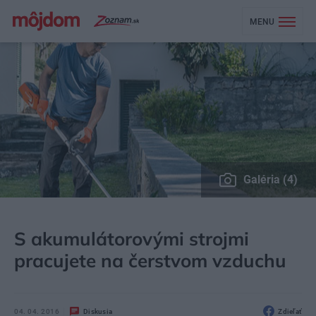
MENU
Galéria (4)
MÔJDOM
ZÁHRADA A EXTERIÉR
ZÁHRADNÁ TECHNIKA
S akumulátorovými strojmi
pracujete na čerstvom vzduchu
04. 04. 2016
Diskusia
Zdieľať