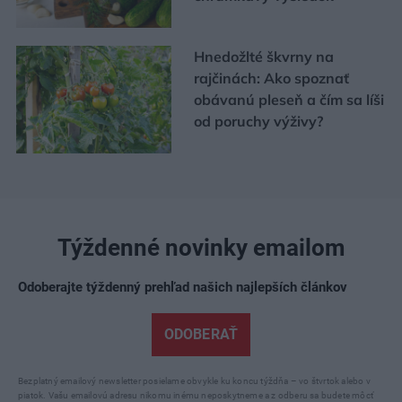
Hnedožlté škvrny na
rajčinách: Ako spoznať
obávanú pleseň a čím sa líši
od poruchy výživy?
Týždenné novinky emailom
Odoberajte týždenný prehľad našich najlepších článkov
ODOBERAŤ
Bezplatný emailový newsletter posielame obvykle ku koncu týždňa – vo štvrtok alebo v
piatok. Vašu emailovú adresu nikomu inému neposkytneme a z odberu sa budete môcť