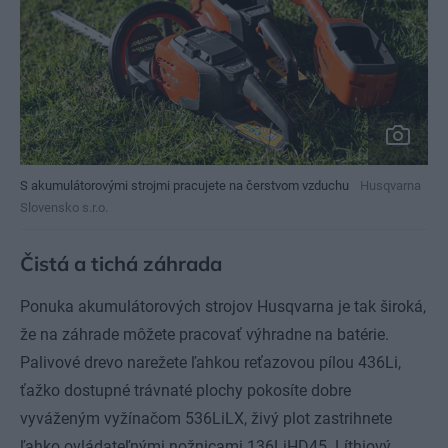
S akumulátorovými strojmi pracujete na čerstvom vzduchu
Husqvarna
Slovensko s.r.o.
Čistá a tichá záhrada
Ponuka akumulátorových strojov Husqvarna je tak široká,
že na záhrade môžete pracovať výhradne na batérie.
Palivové drevo narežete ľahkou reťazovou pílou 436Li,
ťažko dostupné trávnaté plochy pokosíte dobre
vyváženým vyžínačom 536LiLX, živý plot zastrihnete
ľahko ovládateľnými nožnicami 136LiHD45. Líthiový