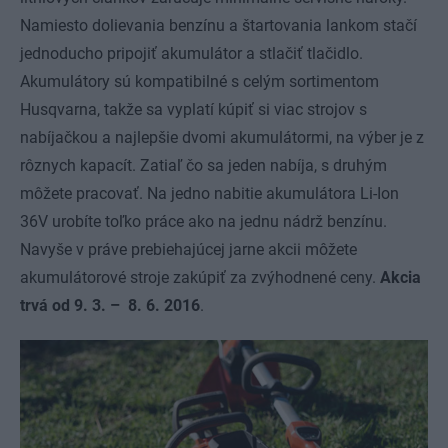
Namiesto dolievania benzínu a štartovania lankom stačí
jednoducho pripojiť akumulátor a stlačiť tlačidlo.
Akumulátory sú kompatibilné s celým sortimentom
Husqvarna, takže sa vyplatí kúpiť si viac strojov s
nabíjačkou a najlepšie dvomi akumulátormi, na výber je z
rôznych kapacít. Zatiaľ čo sa jeden nabíja, s druhým
môžete pracovať. Na jedno nabitie akumulátora Li-Ion
36V urobíte toľko práce ako na jednu nádrž benzínu.
Navyše v práve prebiehajúcej jarne akcii môžete
akumulátorové stroje zakúpiť za zvýhodnené ceny.
Akcia
trvá od 9. 3. – 8. 6. 2016
.