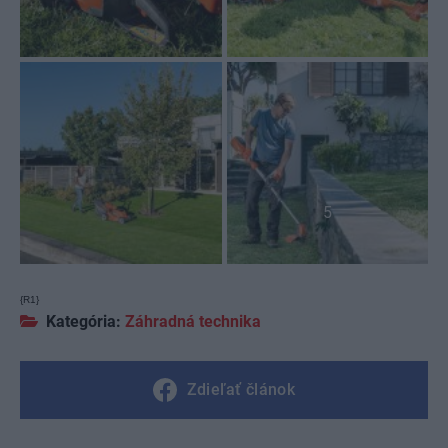
5
{R1}
Kategória:
Záhradná technika
Zdieľať článok