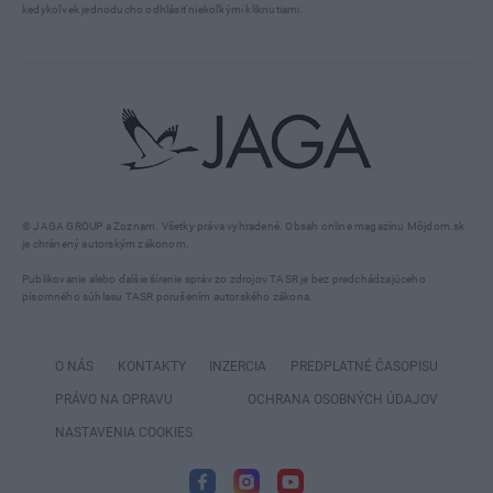
kedykoľvek jednoducho odhlásiť niekoľkými kliknutiami.
© JAGA GROUP a Zoznam. Všetky práva vyhradené. Obsah online magazínu Môjdom.sk
je chránený autorským zákonom.
Publikovanie alebo ďalšie šírenie správ zo zdrojov TASR je bez predchádzajúceho
písomného súhlasu TASR porušením autorského zákona.
O NÁS
KONTAKTY
INZERCIA
PREDPLATNÉ ČASOPISU
PRÁVO NA OPRAVU
OCHRANA OSOBNÝCH ÚDAJOV
NASTAVENIA COOKIES