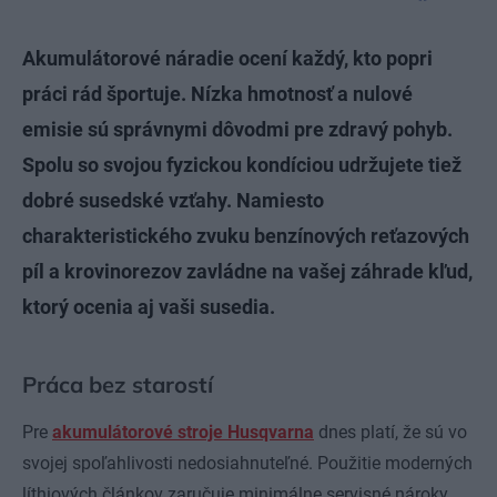
Akumulátorové náradie ocení každý, kto popri
práci rád športuje. Nízka hmotnosť a nulové
emisie sú správnymi dôvodmi pre zdravý pohyb.
Spolu so svojou fyzickou kondíciou udržujete tiež
dobré susedské vzťahy. Namiesto
charakteristického zvuku benzínových reťazových
píl a krovinorezov zavládne na vašej záhrade kľud,
ktorý ocenia aj vaši susedia.
Práca bez starostí
Pre
akumulátorové stroje Husqvarna
dnes platí, že sú vo
svojej spoľahlivosti nedosiahnuteľné. Použitie moderných
líthiových článkov zaručuje minimálne servisné nároky.