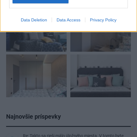
spálňa
,
textil
,
sivá
Data Deletion
Data Access
Privacy Policy
Najnovšie príspevky
Re: Takto sa rieši málo úložného miesta. V tomto byte