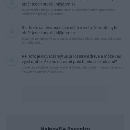
stačil jeden prvok | Môjdom.sk
My napríklad labky utierame hneď pri dverách a doma pred dvere
používame tyčový ETA Terier…
Re: Takto sa rieši málo úložného miesta. V tomto byte
stačil jeden prvok | Môjdom.sk
Dizajn je to nádherný, tá brezová preglejka a čisté línie vyzerajú super.
Ale vždy, keď…
Re: Toto je najväčší mýtus pri ošetrení dreva a môže vás
vyjsť draho. Ako ho ochrániť pred hnitím a škodcami?
clovek by cakal ze vysusene drahe drevo bolo predtym naparovane aby
sa zbavilo zarodkov skodcov...
Najnovšie časopisy