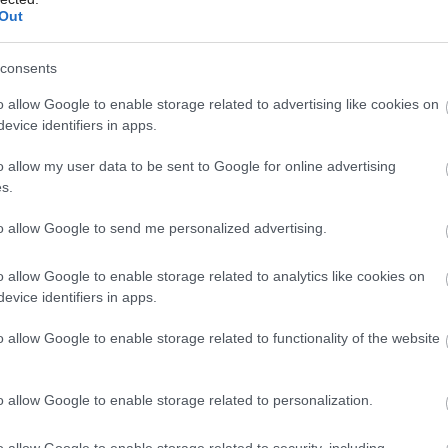
Out
4 domáce triky, ako otvoriť fľašu
consents
vína aj bez vývrtky. Stačí pár vecí,
i pre
ktoré už máte doma (video)
Môj dom Špeciál 02/2026
Môj dom 07-0
o allow Google to enable storage related to advertising like cookies on
evice identifiers in apps.
o allow my user data to be sent to Google for online advertising
s.
to allow Google to send me personalized advertising.
o allow Google to enable storage related to analytics like cookies on
evice identifiers in apps.
o allow Google to enable storage related to functionality of the website
o allow Google to enable storage related to personalization.
Žije pri lese, chová sliepky a uspáva
o allow Google to enable storage related to security, including