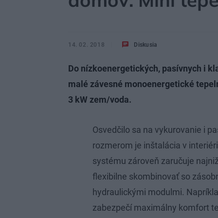
domov: Mini tepe
14. 02. 2018
Diskusia
Do nízkoenergetických, pasívnych i k
malé závesné monoenergetické tepel
3 kW zem/voda.
Osvedčilo sa na vykurovanie i p
rozmerom je inštalácia v interiér
systému zároveň zaručuje najniž
flexibilne skombinovať so zásobn
hydraulickými modulmi. Napríkl
zabezpečí maximálny komfort tep