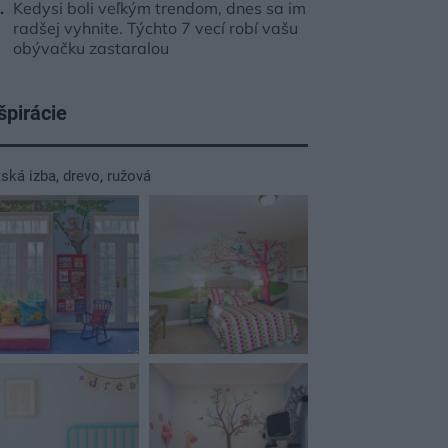
Kedysi boli veľkým trendom, dnes sa im
radšej vyhnite. Týchto 7 vecí robí vašu
obývačku zastaralou
špirácie
tská izba
,
drevo
,
ružová