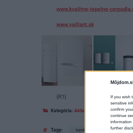
www.kvalitne-tepelne-cerpadla.
www.vaillant.sk
Môjdom.s
{R1}
If you wish 
sensitive in
confirm you
Kategória:
Aktuality
continue se
information 
further disc
Tagy:
tepelné čerpadlá
vykuro