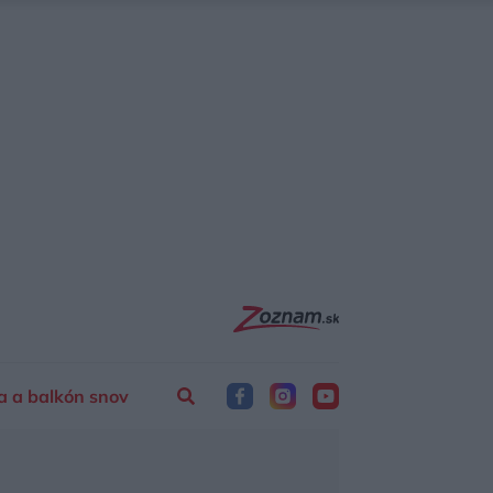
a a balkón snov