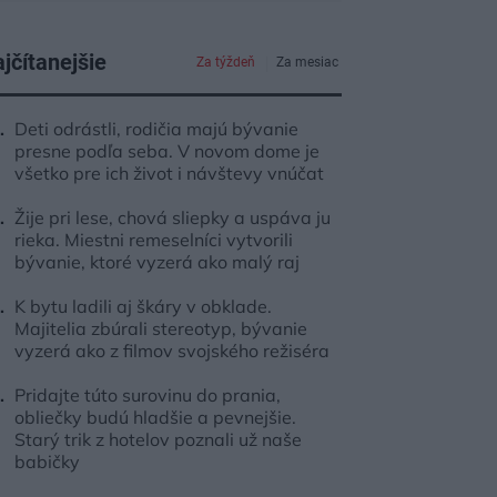
jčítanejšie
Za týždeň
Za mesiac
Deti odrástli, rodičia majú bývanie
presne podľa seba. V novom dome je
všetko pre ich život i návštevy vnúčat
Žije pri lese, chová sliepky a uspáva ju
rieka. Miestni remeselníci vytvorili
bývanie, ktoré vyzerá ako malý raj
K bytu ladili aj škáry v obklade.
Majitelia zbúrali stereotyp, bývanie
vyzerá ako z filmov svojského režiséra
Pridajte túto surovinu do prania,
obliečky budú hladšie a pevnejšie.
Starý trik z hotelov poznali už naše
babičky