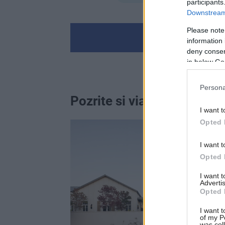
participants
Downstream 
Please note
information 
deny consent
in below Go
Persona
Pozrite si viac
I want t
Opted 
I want t
Opted 
I want 
Advertis
Opted 
I want t
of my P
was col