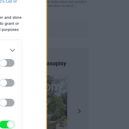
B’s List of
clovek by cakal ze vysusene drahe drevo bolo predtym
naparovane aby sa zbavilo zarodkov skodcov...
er and store
to grant or
ed purposes
Najnovšie časopisy