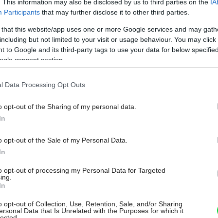
. This information may also be disclosed by us to third parties on the
IA
Participants
that may further disclose it to other third parties.
 that this website/app uses one or more Google services and may gath
Zdieľať článok
including but not limited to your visit or usage behaviour. You may click 
 to Google and its third-party tags to use your data for below specifi
ogle consent section.
l Data Processing Opt Outs
o opt-out of the Sharing of my personal data.
In
o opt-out of the Sale of my Personal Data.
In
to opt-out of processing my Personal Data for Targeted
ing.
In
o opt-out of Collection, Use, Retention, Sale, and/or Sharing
ersonal Data that Is Unrelated with the Purposes for which it
lected.