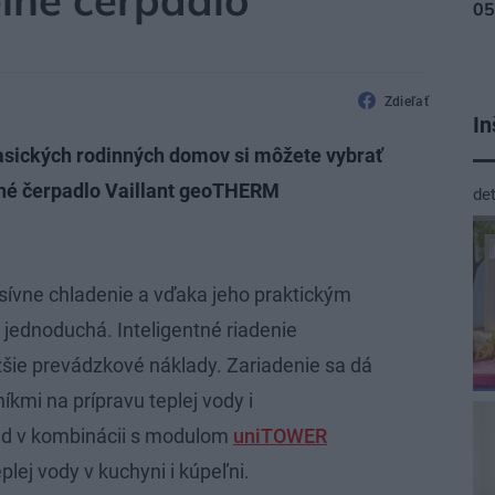
lné čerpadlo
Zdieľať
In
lasických rodinných domov si môžete vybrať
né čerpadlo Vaillant geoTHERM
de
asívne chladenie a vďaka jeho praktickým
i jednoduchá. Inteligentné riadenie
šie prevádzkové náklady. Zariadenie sa dá
íkmi na prípravu teplej vody i
ad v kombinácii s modulom
uniTOWER
lej vody v kuchyni i kúpeľni.