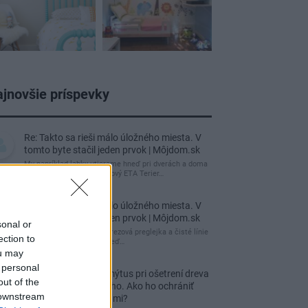
jnovšie príspevky
Re: Takto sa rieši málo úložného miesta. V
tomto byte stačil jeden prvok | Môjdom.sk
My napríklad labky utierame hneď pri dverách a doma
pred dvere používame tyčový ETA Terier…
Re: Takto sa rieši málo úložného miesta. V
tomto byte stačil jeden prvok | Môjdom.sk
sonal or
Dizajn je to nádherný, tá brezová preglejka a čisté línie
ection to
vyzerajú super. Ale vždy, keď…
ou may
 personal
Re: Toto je najväčší mýtus pri ošetrení dreva
out of the
a môže vás vyjsť draho. Ako ho ochrániť
 downstream
pred hnitím a škodcami?