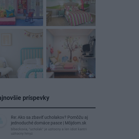
jnovšie príspevky
Re: Ako sa zbaviť ucholakov? Pomôžu aj
jednoduché domáce pasce | Môjdom.sk
blbeckovia, "ucholak" je uzitocny a len idiot kantri
uzitocny hmyz