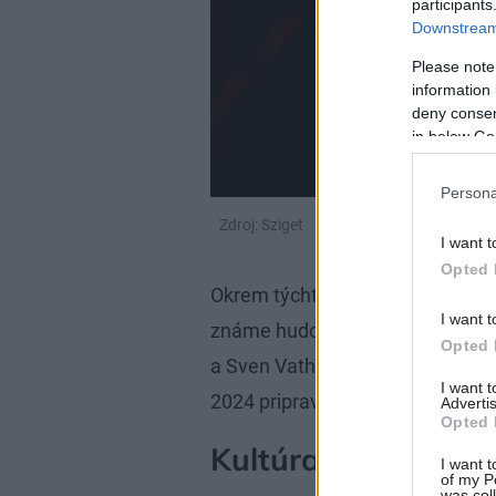
participants
Downstream 
Please note
information 
deny consent
in below Go
Persona
Zdroj: Sziget
I want t
Opted 
Okrem týchto významných interp
I want t
známe hudobné hviezdy ako RAYE
Opted 
a Sven Vath. S celkovým počtom
I want 
2024 pripravený poskytnúť milo
Advertis
Opted 
Kultúra a umenie
I want t
of my P
was col