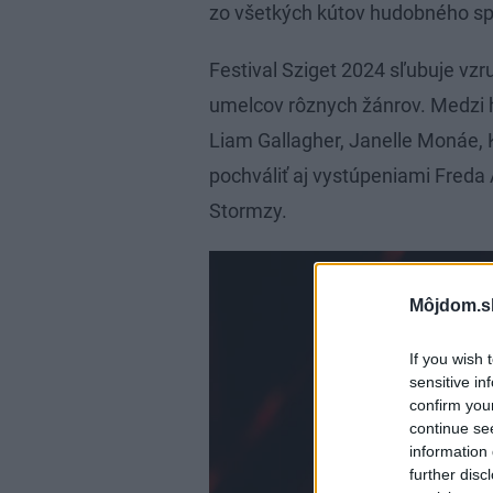
zo všetkých kútov hudobného sp
Festival Sziget 2024 sľubuje vz
umelcov rôznych žánrov. Medzi h
Liam Gallagher, Janelle Monáe, K
pochváliť aj vystúpeniami Freda 
Stormzy​.
Môjdom.s
If you wish 
sensitive in
confirm you
continue se
information 
further disc