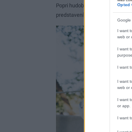
Opted 
Popri hudobných vystúpeniach z
predstavení, výstav, workshopov
Google 
I want t
web or d
I want t
purpose
I want 
I want t
web or d
I want t
or app.
I want t
I want t