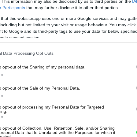
. This information may also be disclosed by us to third parties on the
IA
Participants
that may further disclose it to other third parties.
 that this website/app uses one or more Google services and may gath
including but not limited to your visit or usage behaviour. You may click 
 to Google and its third-party tags to use your data for below specifi
ogle consent section.
l Data Processing Opt Outs
o opt-out of the Sharing of my personal data.
In
retov sa môžete tešiť aj na nemenej
o opt-out of the Sale of my Personal Data.
, Tom Odell, Marc Rebillet, Yves Tumour
Môj dom Špeciál 02/2026
In
 83 doteraz potvrdených umelcov je Sziget
to opt-out of processing my Personal Data for Targeted
vníkom hudby nezabudnuteľný zážitok.
ing.
In
o opt-out of Collection, Use, Retention, Sale, and/or Sharing
ersonal Data that Is Unrelated with the Purposes for which it
lected.