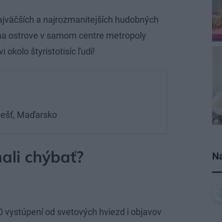
najväčších a najrozmanitejších hudobných
a na ostrove v samom centre metropoly
 okolo štyristotisíc ľudí!
4
pešť, Maďarsko
ali chýbať?
Na
0 vystúpení od svetových hviezd i objavov