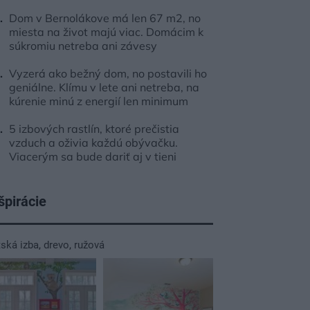
Dom v Bernolákove má len 67 m2, no
miesta na život majú viac. Domácim k
súkromiu netreba ani závesy
Vyzerá ako bežný dom, no postavili ho
geniálne. Klímu v lete ani netreba, na
kúrenie minú z energií len minimum
5 izbových rastlín, ktoré prečistia
vzduch a oživia každú obývačku.
Viacerým sa bude dariť aj v tieni
špirácie
tská izba
,
drevo
,
ružová