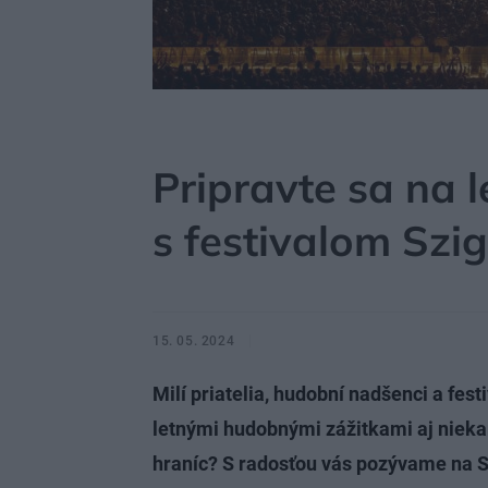
MÔJDOM
AKTUALITY
Pripravte sa na l
s festivalom Szi
15. 05. 2024
Milí priatelia, hudobní nadšenci a fest
letnými hudobnými zážitkami aj nieka
hraníc? S radosťou vás pozývame na Sz