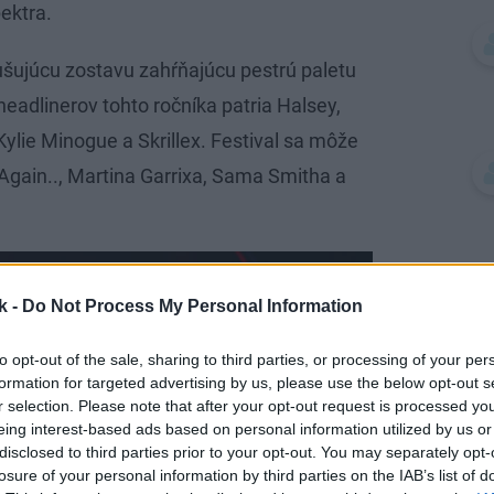
ektra.
rušujúcu zostavu zahŕňajúcu pestrú paletu
eadlinerov tohto ročníka patria Halsey,
ylie Minogue a Skrillex. Festival sa môže
Again.., Martina Garrixa, Sama Smitha a
k -
Do Not Process My Personal Information
to opt-out of the sale, sharing to third parties, or processing of your per
formation for targeted advertising by us, please use the below opt-out s
r selection. Please note that after your opt-out request is processed y
eing interest-based ads based on personal information utilized by us or
disclosed to third parties prior to your opt-out. You may separately opt-
losure of your personal information by third parties on the IAB’s list of