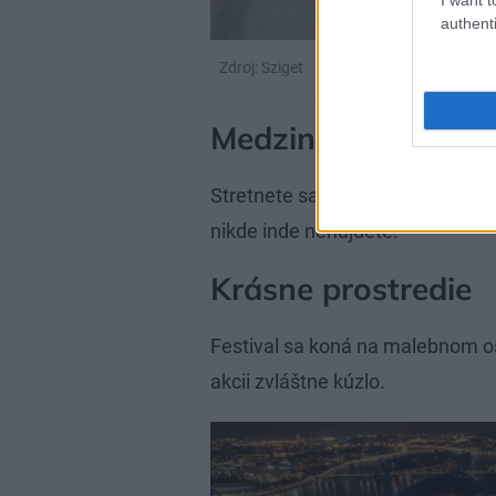
authenti
Zdroj: Sziget
Medzinárodná atm
Stretnete sa s ľuďmi z celého sv
nikde inde nenájdete.
Krásne prostredie
Festival sa koná na malebnom os
akcii zvláštne kúzlo.