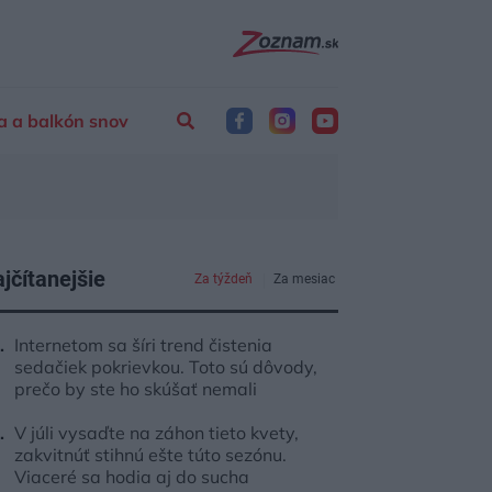
a a balkón snov
jčítanejšie
Za týždeň
Za mesiac
Internetom sa šíri trend čistenia
sedačiek pokrievkou. Toto sú dôvody,
prečo by ste ho skúšať nemali
V júli vysaďte na záhon tieto kvety,
zakvitnúť stihnú ešte túto sezónu.
Viaceré sa hodia aj do sucha