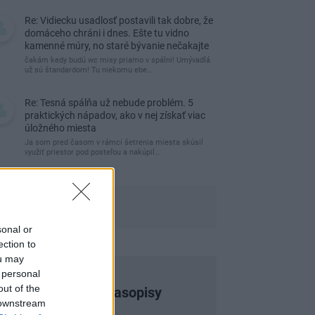
Re: Vidiecku usadlosť postavili tak dobre, že
domáceho chráni i dnes. Ešte tu vidno
kamenné múry, no staré bývanie nečakajte
čakám kedy budú wc misy priamo v spálni! Umývadlá
už sú štandardom! Tu niekomu ebe…
Re: Tesná spálňa už nebude problém. 5
praktických nápadov, ako v nej získať viac
úložného miesta
Ja som pred časom v rámci šetrenia miesta skúsil
využiť priestor pod posteľou a nakúpil…
sonal or
ection to
ou may
 personal
out of the
Najnovšie časopisy
 downstream