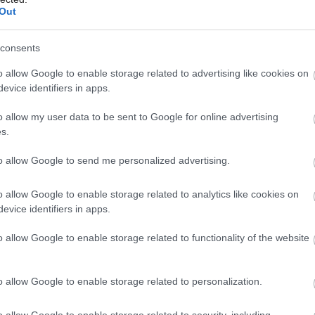
Out
ažijete pestrý program divadelných
 a mnohých ďalších aktivít.
consents
o allow Google to enable storage related to advertising like cookies on
evice identifiers in apps.
o allow my user data to be sent to Google for online advertising
s.
to allow Google to send me personalized advertising.
o allow Google to enable storage related to analytics like cookies on
evice identifiers in apps.
o allow Google to enable storage related to functionality of the website
o allow Google to enable storage related to personalization.
o allow Google to enable storage related to security, including