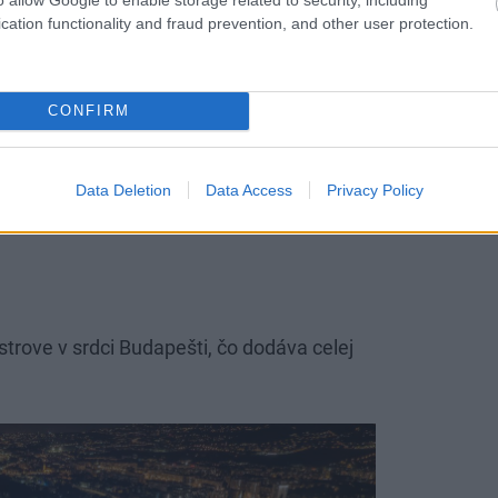
cation functionality and fraud prevention, and other user protection.
CONFIRM
osféra
Data Deletion
Data Access
Privacy Policy
eta a prežijete jedinečnú atmosféru, ktorú
trove v srdci Budapešti, čo dodáva celej