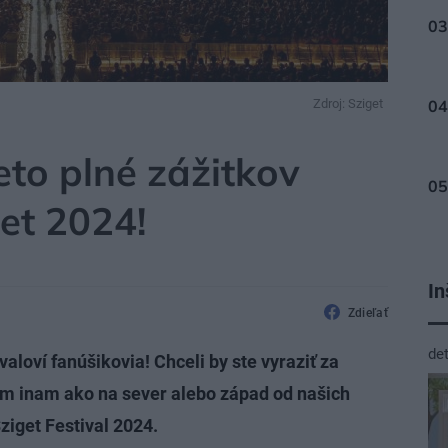
Zdroj: Sziget
eto plné zážitkov
get 2024!
In
Zdieľať
de
ivaloví fanúšikovia! Chceli by ste vyraziť za
m inam ako na sever alebo západ od našich
iget Festival 2024.