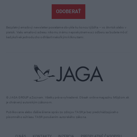
ODOBERAŤ
Bezplatný emailový newsletter posielame obvykle ku koncu týždňa – vo štvrtok alebo v
piatok. Vašu emailovú adresu nikomu inému neposkytneme a z odberu sa budete môcť
kedykoľvek jednoducho odhlásiť niekoľkými kliknutiami.
© JAGA GROUP a Zoznam. Všetky práva vyhradené. Obsah online magazínu Môjdom.sk
je chránený autorským zákonom.
Publikovanie alebo ďalšie šírenie správ zo zdrojov TASR je bez predchádzajúceho
písomného súhlasu TASR porušením autorského zákona.
O NÁS
KONTAKTY
INZERCIA
PREDPLATNÉ ČASOPISU