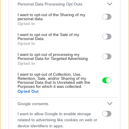
Please note that this website/app uses one or more Google
Personal Data Processing Opt Outs
services and may gather and store information including but
not limited to your visit or usage behaviour. You may click to
I want to opt-out of the Sharing of my
Zdroj: BIS audio
personal data.
grant or deny consent to Google and its third-party tags to
Opted In
use your data for below specified purposes in below Google
Reverzne uzavretá skriňa a
consent section.
I want to opt-out of the Sale of my
Matrix
Personal Data.
TM
Opted In
Matrix je základnou technológiou B & W už viac ako 30
I want to opt-out of processing my
Personal Data for Targeted Advertising.
rokov a počas tejto doby sa neustále vyvíja. Je to
Opted In
vnútorná štruktúra do seba zapadajúcich panelov, ktoré
I want to opt-out of Collection, Use,
držia reproduktor vo všetkých smeroch. Matrix pomáha
Retention, Sale, and/or Sharing of my
Personal Data that Is Unrelated with the
tvoriť pevné, inertné a tiché reproduktory. Modely 805 D4
Purposes for which it was collected.
Opted Out
a 804 D4 sú vybavené reverznou ozvučnicou, ktorá bola
predtým vyhradená pre väčšie stĺpové modely série
Google consents
Diamond. Každý model má teraz na vnútornej strane
I want to allow Google to enable storage
skrine hliníkový plech, vystužujúci ozvučnicu. Oba nové
related to advertising like cookies on web or
modely sú inovované aj vo vnútornej konštrukcii. Hrubšie
device identifiers in apps.