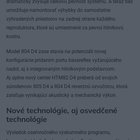
dramaticky zvyšuje celkovú pevnosť systému. A teraz tiež
umožňuje namontovať výhybky do samostatne
vyhradených priestorov na zadnej strane každého
reproduktora, ktoré sú umiestnené za pevnú hliníkovú
kostru.
Model 804 D4 zase stavia na potenciáli novej
konfigurácie pridaním portu bassreflex vyžarujúceho
nadol, aj s integrovaným hliníkovým podstavcom.
Aj úplne nový center HTM82 D4 preberá od svojich
súrodencov 805 D4 a 804 D4 reverznú ozvučnicu, ktorá
zaisťuje vynikajúci akustický a mechanický výkon.
Nové technológie, aj osvedčené
technológie
Výsledok osemročného výskumného programu,