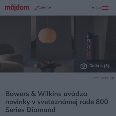
MENU
Galéria (3)
Zdroj: BIS audio
MÔJDOM
BÝVANIE
DOMÁCE SPOTREBIČE
Bowers & Wilkins uvádza
novinky v svetoznámej rade 800
Series Diamond