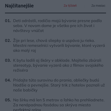
Najčítanejšie
Za týždeň
Za mesiac
Deti odrástli, rodičia majú bývanie presne podľa
seba. V novom dome je všetko pre ich život i
návštevy vnúčat
Žije pri lese, chová sliepky a uspáva ju rieka.
Miestni remeselníci vytvorili bývanie, ktoré vyzerá
ako malý raj
K bytu ladili aj škáry v obklade. Majitelia zbúrali
stereotyp, bývanie vyzerá ako z filmov svojského
režiséra
Pridajte túto surovinu do prania, obliečky budú
hladšie a pevnejšie. Starý trik z hotelov poznali už
naše babičky
Na šírku má len 5 metrov a ľahko ho prehliadnete.
Za nenápadnou fasádou sa skrýva miesto
perfektný relax