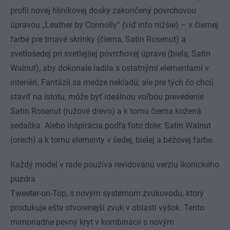
profil novej hliníkovej dosky zakončený povrchovou
úpravou „Leather by Connolly“ (viď info nižšie) – v čiernej
farbe pre tmavé skrinky (čierna, Satin Rosenut) a
svetlošedej pri svetlejšej povrchovej úprave (biela, Satin
Walnut), aby dokonale ladila s ostatnými elementami v
interiéri. Fantázii sa medze nekladú, ale pre tých čo chcú
staviť na istotu, môže byť ideálnou voľbou prevedenie
Satin Rosenut (ružové drevo) a k tomu čierna kožená
sedačka. Alebo inšpirácia podľa foto dole: Satin Walnut
(orech) a k tomu elementy v šedej, bielej a béžovej farbe.
Každý model v rade používa revidovanú verziu ikonického
puzdra
Tweeter-on-Top, s novým systémom zvukovodu, ktorý
produkuje ešte otvorenejší zvuk v oblasti výšok. Tento
mimoriadne pevný kryt v kombinácii s novým