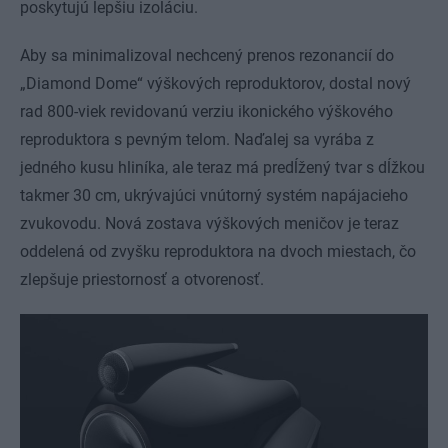
poskytujú lepšiu izoláciu.
Aby sa minimalizoval nechcený prenos rezonancií do
„Diamond Dome“ výškových reproduktorov, dostal nový
rad 800-viek revidovanú verziu ikonického výškového
reproduktora s pevným telom. Naďalej sa vyrába z
jedného kusu hliníka, ale teraz má predĺžený tvar s dĺžkou
takmer 30 cm, ukrývajúci vnútorný systém napájacieho
zvukovodu. Nová zostava výškových meničov je teraz
oddelená od zvyšku reproduktora na dvoch miestach, čo
zlepšuje priestornosť a otvorenosť.