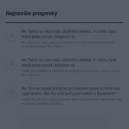
Najnovšie príspevky
Re: Takto sa rieši málo úložného miesta. V tomto byte
stačil jeden prvok | Môjdom.sk
My napríklad labky utierame hneď pri dverách a doma pred dvere
používame tyčový ETA Terier…
Re: Takto sa rieši málo úložného miesta. V tomto byte
stačil jeden prvok | Môjdom.sk
Dizajn je to nádherný, tá brezová preglejka a čisté línie vyzerajú super.
Ale vždy, keď…
Re: Toto je najväčší mýtus pri ošetrení dreva a môže vás
vyjsť draho. Ako ho ochrániť pred hnitím a škodcami?
clovek by cakal ze vysusene drahe drevo bolo predtym naparovane aby
sa zbavilo zarodkov skodcov...