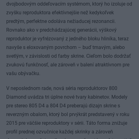
dvojbodovým oddeľovacím systémom, ktorý ho izoluje od
zvyšku reproduktora efektívnejšie než kedykoľvek
predtým, perfektne odoláva nežiaducej rezonancii.
Rovnako ako v predchádzajúcej generácii, výškový
reproduktor je vyfrézovaný z jedného bloku hliníka, teraz
navyše s eloxovaným povrchom – buď tmavým, alebo
svetlým, v závislosti od farby skrine. Cieľom bolo dodržať
zvukovú funkčnosť, ale zároveň v balení atraktívnom pre
vašu obývačku.
V neposlednom rade, nová séria reproduktorov 800
Diamond uvádza tri úplne nové tvary kabinetov. Modely
pre stereo 805 D4 a 804 D4 preberajú dizajn skrine s
reverzným obalom, ktorý bol prvýkrát predstavený v roku
2015 pre väčšie reproduktory v sérii. Táto forma znižuje
profil prednej ozvučnice každej skrinky a zároveň