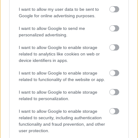
panely sú vyrobené z pevnej preglejky, a nie z MDF dosiek,
I want to allow my user data to be sent to
ako tomu bolo v minulosti a sú ešte podporené
Google for online advertising purposes.
hliníkovými časťami.
I want to allow Google to send me
personalized advertising.
Leather from Connolly
I want to allow Google to enable storage
Koža od Connolly je na Slovensku menej známa, zato v
related to analytics like cookies on web or
Spojenom kráľovstve patrí medzi „trademark“ značky
device identifiers in apps.
symbolizujúce Britániu, ako Aston Martin, alebo Burberry.
I want to allow Google to enable storage
Hovoríme o skrytých „hrdinoch“ tradície, kvality a luxusu.
related to functionality of the website or app.
Jedna sa totiž o výrobcu kože a čalúnení, ktorý si ctí
I want to allow Google to enable storage
tradície a najvyššie štandardy. Dôkazom toho sú dekády
related to personalization.
spolupráce s automobilkami ako Rolls- Royce, Bentley,
Jaguar, Daimler, alebo Ferrari. Svet Interiérového dizajnu
I want to allow Google to enable storage
related to security, including authentication
obsadili v podobe čalúnenia do slávnych stoličiek
functionality and fraud prevention, and other
„Barcelona“ od Ludwiga Mies van der Rohe. A od tohto
user protection.
septembra bude koža z čalúnnictva Connolly aj na