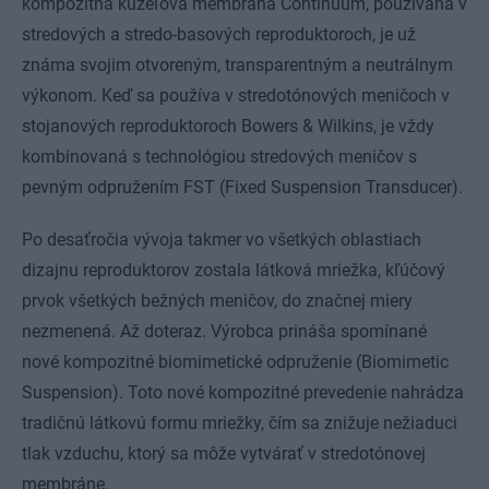
kompozitná kužeľová membrána Continuum, používaná v
stredových a stredo-basových reproduktoroch, je už
známa svojim otvoreným, transparentným a neutrálnym
výkonom. Keď sa používa v stredotónových meničoch v
stojanových reproduktoroch Bowers & Wilkins, je vždy
kombinovaná s technológiou stredových meničov s
pevným odpružením FST (Fixed Suspension Transducer).
Po desaťročia vývoja takmer vo všetkých oblastiach
dizajnu reproduktorov zostala látková mriežka, kľúčový
prvok všetkých bežných meničov, do značnej miery
nezmenená. Až doteraz. Výrobca prináša spomínané
nové kompozitné biomimetické odpruženie (Biomimetic
Suspension). Toto nové kompozitné prevedenie nahrádza
tradičnú látkovú formu mriežky, čím sa znižuje nežiaduci
tlak vzduchu, ktorý sa môže vytvárať v stredotónovej
membráne.