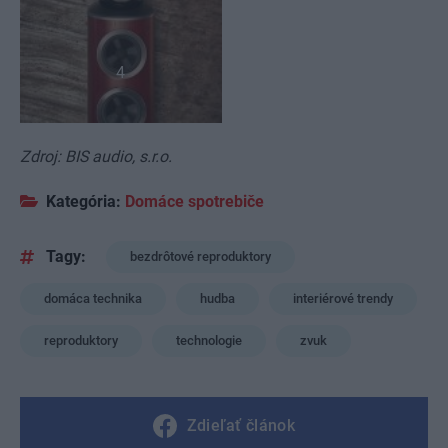
4
Zdroj: BIS audio, s.r.o.
Kategória:
Domáce spotrebiče
Tagy:
bezdrôtové reproduktory
domáca technika
hudba
interiérové trendy
reproduktory
technologie
zvuk
Zdieľať článok