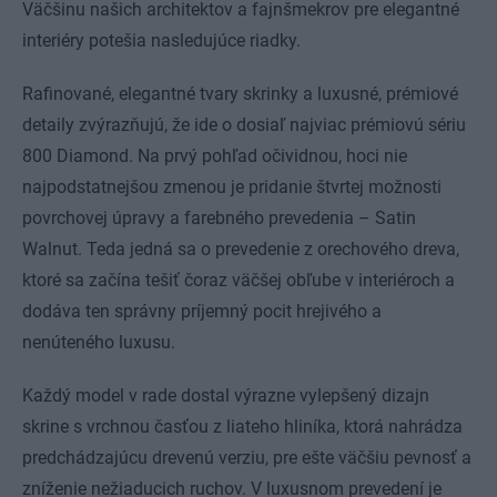
Väčšinu našich architektov a fajnšmekrov pre elegantné
interiéry potešia nasledujúce riadky.
Rafinované, elegantné tvary skrinky a luxusné, prémiové
detaily zvýrazňujú, že ide o dosiaľ najviac prémiovú sériu
800 Diamond. Na prvý pohľad očividnou, hoci nie
najpodstatnejšou zmenou je pridanie štvrtej možnosti
povrchovej úpravy a farebného prevedenia – Satin
Walnut. Teda jedná sa o prevedenie z orechového dreva,
ktoré sa začína tešiť čoraz väčšej obľube v interiéroch a
dodáva ten správny príjemný pocit hrejivého a
nenúteného luxusu.
Každý model v rade dostal výrazne vylepšený dizajn
skrine s vrchnou časťou z liateho hliníka, ktorá nahrádza
predchádzajúcu drevenú verziu, pre ešte väčšiu pevnosť a
zníženie nežiaducich ruchov. V luxusnom prevedení je