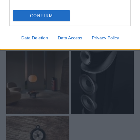
povrchu novej generácie reproduktorov 800 Diamond.
CONFIRM
Bowers & Wilkins sa takto pridáva do exkluzívneho klubu
luxusných značiek.
Data Deletion
Data Access
Privacy Policy
Viac na
www.bisaudio.sk