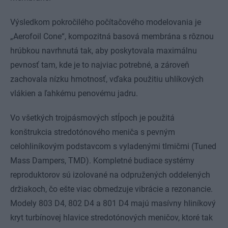
Výsledkom pokročilého počítačového modelovania je
„Aerofoil Cone“, kompozitná basová membrána s rôznou
hrúbkou navrhnutá tak, aby poskytovala maximálnu
pevnosť tam, kde je to najviac potrebné, a zároveň
zachovala nízku hmotnosť, vďaka použitiu uhlíkových
vlákien a ľahkému penovému jadru.
Vo všetkých trojpásmových stĺpoch je použitá
konštrukcia stredotónového meniča s pevným
celohliníkovým podstavcom s vyladenými tlmičmi (Tuned
Mass Dampers, TMD). Kompletné budiace systémy
reproduktorov sú izolované na odpružených oddelených
držiakoch, čo ešte viac obmedzuje vibrácie a rezonancie.
Modely 803 D4, 802 D4 a 801 D4 majú masívny hliníkový
kryt turbínovej hlavice stredotónových meničov, ktoré tak