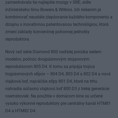
zamestnávala tie najlepšie mozgy v SRE, sídle
inžinierskeho tímu Bowers & Wilkins. Ich riešením je
kombinovať neustále zlepšovanie každého komponentu a
dizajnu s inovatívnou patentovanou technológiou, ktorá
zmení základy konvenčnej pohonnej jednotky
reproduktora.
Nový rad série Diamond 800 naďalej ponúka sedem
modelov, počnúc dvojpásmovým stojanovým
reproduktorom 805 D4. K tomu sa pripája trojica
trojpásmových stĺpov – 804 D4, 803 D4 a 802 D4 a nová
vlajková loď, najväčšie stĺpy 801 D4, ktoré na trhu
nahradia súčasnú vlajkovú loď 800 D3 z tretej generácie
osemstoviek. Na použitie v domácom kine sú určené
vysoko výkonné reproduktory pre centrálny kanál HTM81
D4 a HTM82 D4.