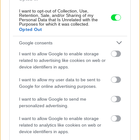
I want to opt-out of Collection, Use,
Retention, Sale, and/or Sharing of my
Najčítanejšie
Za týždeň
Za mesiac
Personal Data that Is Unrelated with the
Purposes for which it was collected.
Opted Out
Deti odrástli, rodičia majú bývanie presne podľa
Google consents
seba. V novom dome je všetko pre ich život i
návštevy vnúčat
I want to allow Google to enable storage
related to advertising like cookies on web or
K bytu ladili aj škáry v obklade. Majitelia zbúrali
device identifiers in apps.
stereotyp, bývanie vyzerá ako z filmov svojského
režiséra
I want to allow my user data to be sent to
Google for online advertising purposes.
Kedysi boli veľkým trendom, dnes sa im radšej
vyhnite. Týchto 7 vecí robí vašu obývačku
I want to allow Google to send me
zastaralou
personalized advertising.
V dome v lese vyriešili známy problém. Dvaja
I want to allow Google to enable storage
majitelia v ňom majú dosť súkromia aj miesto pre
spoločný čas
related to analytics like cookies on web or
device identifiers in apps.
Pridajte túto surovinu do prania, obliečky budú