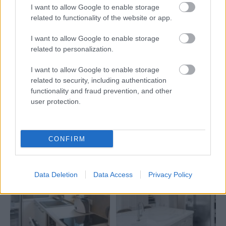
hladšie a pevnejšie. Starý trik z hotelov poznali už
I want to allow Google to enable storage
naše babičky
related to functionality of the website or app.
I want to allow Google to enable storage
Inšpirácie
related to personalization.
I want to allow Google to enable storage
related to security, including authentication
kuchyňa
,
kameň
,
biela
functionality and fraud prevention, and other
user protection.
CONFIRM
Data Deletion
Data Access
Privacy Policy