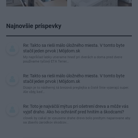
Najnovšie príspevky
Re: Takto sa rieši málo úložného miesta. V tomto byte
stačil jeden prvok | Môjdom.sk
My napríklad labky utierame hneď pri dverách a doma pred dvere
používame tyčový ETA Terier…
Re: Takto sa rieši málo úložného miesta. V tomto byte
stačil jeden prvok | Môjdom.sk
Dizajn je to nádherný, tá brezová preglejka a čisté línie vyzerajú super.
Ale vždy, keď…
Re: Toto je najväčší mýtus pri ošetrení dreva a môže vás
vyjsť draho. Ako ho ochrániť pred hnitím a škodcami?
clovek by cakal ze vysusene drahe drevo bolo predtym naparovane aby
sa zbavilo zarodkov skodcov...