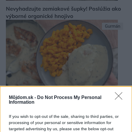
Nevyhadzujte zemiakové šupky! Poslúžia ako
výborné organické hnojivo
Gurmán
Môjdom.sk -
Do Not Process My Personal
Information
Netradičné tekvicové halušky a steak v syrovej
If you wish to opt-out of the sale, sharing to third parties, or
omáčke
processing of your personal or sensitive information for
targeted advertising by us, please use the below opt-out
ASB.sk