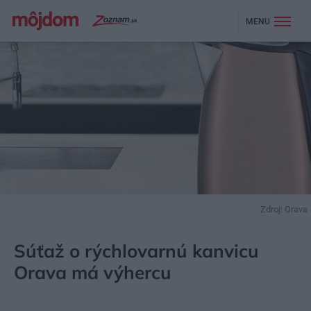
MENU
Zdroj: Orava
MÔJDOM
AKTUALITY
SÚŤAŽE
Súťaž o rýchlovarnú kanvicu
Orava má výhercu