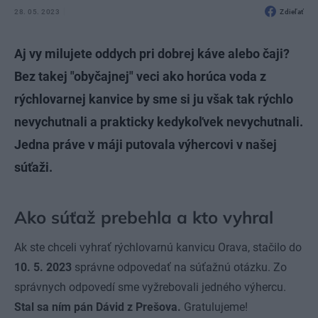
28. 05. 2023
Zdieľať
Aj vy milujete oddych pri dobrej káve alebo čaji?
Bez takej "obyčajnej" veci ako horúca voda z
rýchlovarnej kanvice by sme si ju však tak rýchlo
nevychutnali a prakticky kedykoľvek nevychutnali.
Jedna práve v máji putovala výhercovi v našej
súťaži.
Ako súťaž prebehla a kto vyhral
Ak ste chceli vyhrať rýchlovarnú kanvicu Orava, stačilo do
10. 5. 2023
správne odpovedať na súťažnú otázku. Zo
správnych odpovedí sme vyžrebovali jedného výhercu.
Stal sa ním pán Dávid z Prešova.
Gratulujeme!