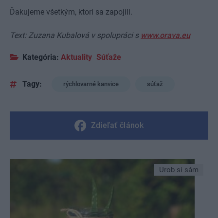
Ďakujeme všetkým, ktorí sa zapojili.
Text: Zuzana Kubalová v spolupráci s
www.orava.eu
Kategória:
Aktuality
Súťaže
Tagy:
rýchlovarné kanvice
súťaž
Zdieľať článok
Urob si sám