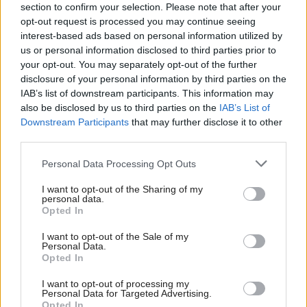
section to confirm your selection. Please note that after your
opt-out request is processed you may continue seeing
interest-based ads based on personal information utilized by
us or personal information disclosed to third parties prior to
your opt-out. You may separately opt-out of the further
disclosure of your personal information by third parties on the
IAB’s list of downstream participants. This information may
also be disclosed by us to third parties on the
IAB’s List of
Downstream Participants
that may further disclose it to other
third parties.
Please note that this website/app uses one or more Google
Personal Data Processing Opt Outs
services and may gather and store information including but
not limited to your visit or usage behaviour. You may click to
I want to opt-out of the Sharing of my
Masívna rekonštrukcia Krížnej aj zmeny pri
personal data.
grant or deny consent to Google and its third-party tags to
Novej tržnici. Obnova Ružinovskej radiály
Opted In
use your data for below specified purposes in below Google
získala ďalšie povolenie
consent section.
I want to opt-out of the Sale of my
Personal Data.
Opted In
I want to opt-out of processing my
Personal Data for Targeted Advertising.
Opted In