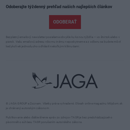
Odoberajte týždenný prehľad našich najlepších článkov
ODOBERAŤ
Bezplatný emailový newsletter posielame obvykle ku koncu týždňa – vo štvrtok alebo v
piatok. Vašu emailovú adresu nikomu inému neposkytneme a z odberu sa budete môcť
kedykoľvek jednoducho odhlásiť niekoľkými kliknutiami.
© JAGA GROUP a Zoznam. Všetky práva vyhradené. Obsah online magazínu Môjdom.sk
je chránený autorským zákonom.
Publikovanie alebo ďalšie šírenie správ zo zdrojov TASR je bez predchádzajúceho
písomného súhlasu TASR porušením autorského zákona.