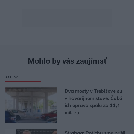
Mohlo by vás zaujímať
ASB.sk
Dva mosty v Trebišove sú
v havarijnom stave. Čaká
ich oprava spolu za 11,4
mil. eur
Strabag: Potichu sme prišli