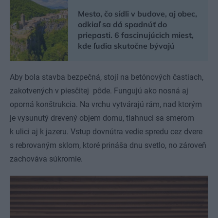
Mesto, čo sídli v budove, aj obec,
odkiaľ sa dá spadnúť do
priepasti. 6 fascinujúcich miest,
kde ľudia skutočne bývajú
Aby bola stavba bezpečná, stojí na betónových častiach,
zakotvených v piesčitej pôde. Fungujú ako nosná aj
oporná konštrukcia. Na vrchu vytvárajú rám, nad ktorým
je vysunutý drevený objem domu, tiahnuci sa smerom
k ulici aj k jazeru. Vstup dovnútra vedie spredu cez dvere
s rebrovaným sklom, ktoré prináša dnu svetlo, no zároveň
zachováva súkromie.