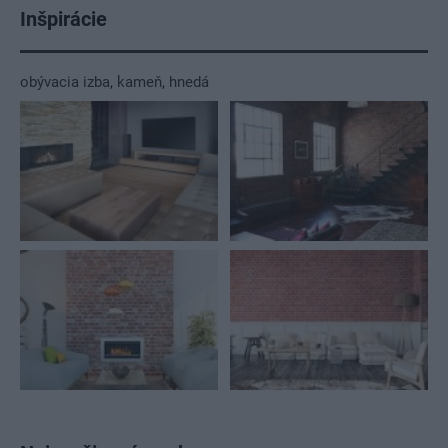
Inšpirácie
obývacia izba
,
kameň
,
hnedá