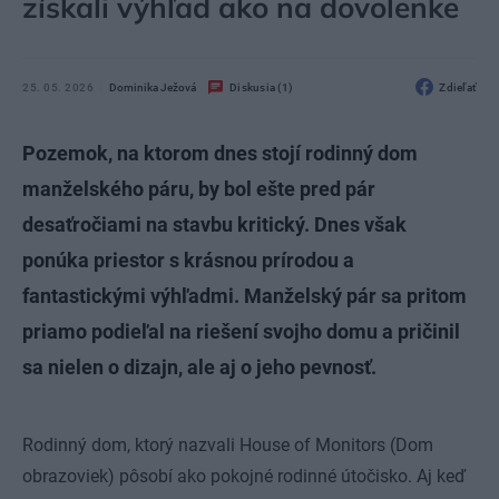
získali výhľad ako na dovolenke
25. 05. 2026
Dominika Ježová
Diskusia (1)
Zdieľať
Pozemok, na ktorom dnes stojí rodinný dom
manželského páru, by bol ešte pred pár
desaťročiami na stavbu kritický. Dnes však
ponúka priestor s krásnou prírodou a
fantastickými výhľadmi. Manželský pár sa pritom
priamo podieľal na riešení svojho domu a pričinil
sa nielen o dizajn, ale aj o jeho pevnosť.
Rodinný dom, ktorý nazvali House of Monitors (Dom
obrazoviek) pôsobí ako pokojné rodinné útočisko. Aj keď