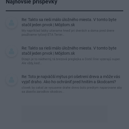
Najnovšie príspevky
Re: Takto sa rieši málo úložného miesta. V tomto byte
stačil jeden prvok | Môjdom.sk
My napríklad labky utierame hneď pri dverách a doma pred dvere
používame tyčový ETA Terier…
Re: Takto sa rieši málo úložného miesta. V tomto byte
stačil jeden prvok | Môjdom.sk
Dizajn je to nádherný, tá brezová preglejka a čisté línie vyzerajú super.
Ale vždy, keď…
Re: Toto je najväčší mýtus pri ošetrení dreva a môže vás
vyjsť draho. Ako ho ochrániť pred hnitím a škodcami?
clovek by cakal ze vysusene drahe drevo bolo predtym naparovane aby
sa zbavilo zarodkov skodcov...