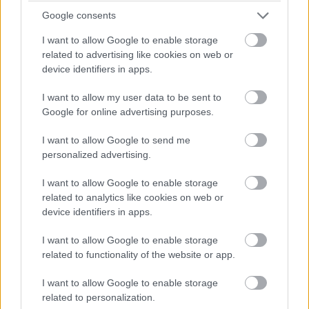
Google consents
Celý život na 21 metroch. Táto maringotka
I want to allow Google to enable storage
ponúka únik do ticha prírody a život, v
related to advertising like cookies on web or
device identifiers in apps.
ktorom toho netreba veľa
I want to allow my user data to be sent to
Google for online advertising purposes.
I want to allow Google to send me
personalized advertising.
I want to allow Google to enable storage
related to analytics like cookies on web or
device identifiers in apps.
I want to allow Google to enable storage
related to functionality of the website or app.
I want to allow Google to enable storage
related to personalization.
Žije pri lese, chová sliepky a uspáva ju