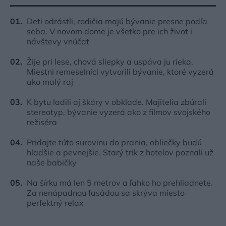
Deti odrástli, rodičia majú bývanie presne podľa
seba. V novom dome je všetko pre ich život i
návštevy vnúčat
Žije pri lese, chová sliepky a uspáva ju rieka.
Miestni remeselníci vytvorili bývanie, ktoré vyzerá
ako malý raj
K bytu ladili aj škáry v obklade. Majitelia zbúrali
stereotyp, bývanie vyzerá ako z filmov svojského
režiséra
Pridajte túto surovinu do prania, obliečky budú
hladšie a pevnejšie. Starý trik z hotelov poznali už
naše babičky
Na šírku má len 5 metrov a ľahko ho prehliadnete.
Za nenápadnou fasádou sa skrýva miesto
perfektný relax