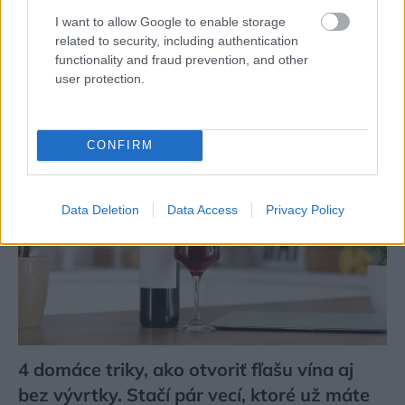
rieka. Miestni remeselníci vytvorili bývanie,
I want to allow Google to enable storage
related to security, including authentication
ktoré vyzerá ako malý raj
functionality and fraud prevention, and other
user protection.
CONFIRM
Data Deletion
Data Access
Privacy Policy
4 domáce triky, ako otvoriť fľašu vína aj
bez vývrtky. Stačí pár vecí, ktoré už máte