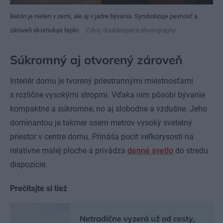
Betón je nielen v zemi, ale aj v jadre bývania. Symbolizuje pevnosť a
zároveň akumuluje teplo-
Zdroj: doublespace photography
Súkromný aj otvorený zároveň
Interiér domu je tvorený priestrannými miestnosťami
s rozlične vysokými stropmi. Vďaka nim pôsobí bývanie
kompaktne a súkromne, no aj slobodne a vzdušne. Jeho
dominantou je takmer osem metrov vysoký svetelný
priestor v centre domu. Prináša pocit veľkorysosti na
relatívne malej ploche a privádza
denné svetlo
do stredu
dispozície.
Prečítajte si tiež
Netradične vyzerá už od cesty,