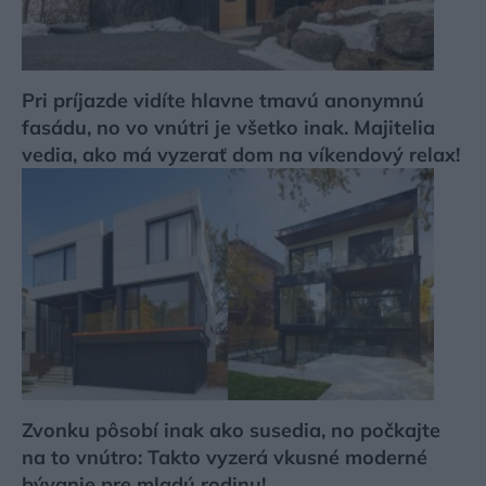
Pri príjazde vidíte hlavne tmavú anonymnú
fasádu, no vo vnútri je všetko inak. Majitelia
vedia, ako má vyzerať dom na víkendový relax!
Zvonku pôsobí inak ako susedia, no počkajte
na to vnútro: Takto vyzerá vkusné moderné
bývanie pre mladú rodinu!