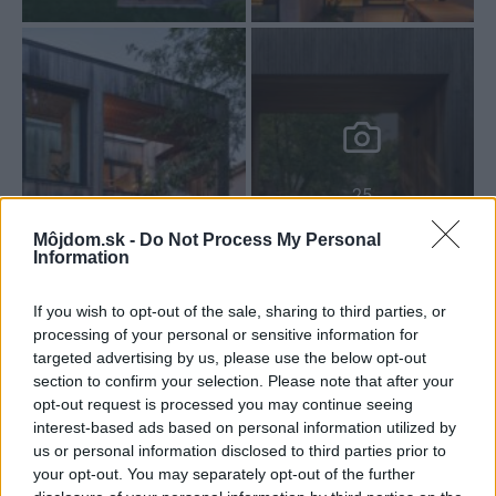
25
Môjdom.sk -
Do Not Process My Personal
Information
Zdroj: v2com
If you wish to opt-out of the sale, sharing to third parties, or
processing of your personal or sensitive information for
Kategória:
Navrhovanie interiéru
targeted advertising by us, please use the below opt-out
section to confirm your selection. Please note that after your
Tagy:
drevo v interiéri
minimalizmus
opt-out request is processed you may continue seeing
interest-based ads based on personal information utilized by
moderné bývanie
novostavba
rodinný dom
us or personal information disclosed to third parties prior to
your opt-out. You may separately opt-out of the further