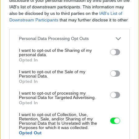
disclosure of your personal information by third parties on the
IAB’s list of downstream participants. This information may
also be disclosed by us to third parties on the
IAB’s List of
Zdieľať článok
Downstream Participants
that may further disclose it to other
third parties.
Please note that this website/app uses one or more Google
Personal Data Processing Opt Outs
services and may gather and store information including but
Pozrite si viac
not limited to your visit or usage behaviour. You may click to
I want to opt-out of the Sharing of my
personal data.
grant or deny consent to Google and its third-party tags to
Opted In
use your data for below specified purposes in below Google
consent section.
I want to opt-out of the Sale of my
Personal Data.
Opted In
I want to opt-out of processing my
Personal Data for Targeted Advertising.
Opted In
I want to opt-out of Collection, Use,
Retention, Sale, and/or Sharing of my
Personal Data that Is Unrelated with the
Purposes for which it was collected.
Opted Out