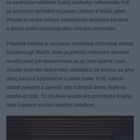
sa nachádza neďaleko hustej zástavby veľkomesta, hrdí
sa krásnymi výhľadmi na jazero Ontario a blízku zeleň.
Príroda je vďaka veľkým preskleniam súčasťou bývania
a denné svetlo umocňuje jeho vzdušnú atmosféru.
Príjemná lokalita je súčasťou torontskej východnej oblasti
Scarborough Bluffs. Dnes je pokrytá rodinnými domami,
no ešte pred pár desaťročiami sa jej črtal opačný osud.
Vysoký svah bol kedysi taký nestabilný, že eróziou sa jeho
okraj posúval každoročne o jeden meter. V 60. rokoch
oblasť zalesnili a spevnili, aby ochránili domy, ktoré na
ploche už stáli. To, čo dnes vyzerá ako prirodzená krajina,
teda napokon vzniklo umelým zásahom.