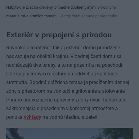
Nábytok je zväčša drevený, prípadne doplnený inými prírodnými
materiálmi v jemných tónoch.
Zdroj: doublespace photography
Exteriér v prepojení s prírodou
Rovnako ako interiér, tak aj exteriér domu prirodzene
nadväzuje na okolitú krajinu. V zadnej časti domu sa
nachádzajú dve terasy, a to na prízemí a na poschodí.
Obe sú príjemným miestom na oddych aj spoločné
stretnutia. Spodná dláždená terasa je predĺžením dennej
zóny s priestorom na vonkajšie grilovanie a stolovanie
Priamo nadväzuje na upravený zadný dvor. Tá horná je
súkromnejšia s posedením v komornej atmosfére a
ponúka
výhľady
na vodnú hladinu a zeleň.