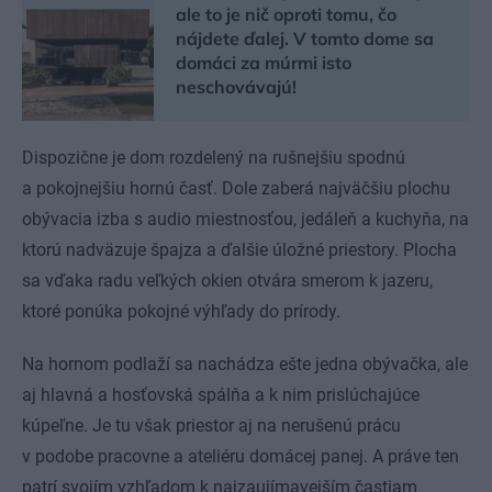
ale to je nič oproti tomu, čo
nájdete ďalej. V tomto dome sa
domáci za múrmi isto
neschovávajú!
Dispozične je dom rozdelený na rušnejšiu spodnú
a pokojnejšiu hornú časť. Dole zaberá najväčšiu plochu
obývacia izba s audio miestnosťou, jedáleň a kuchyňa, na
ktorú nadväzuje špajza a ďalšie úložné priestory. Plocha
sa vďaka radu veľkých okien otvára smerom k jazeru,
ktoré ponúka pokojné výhľady do prírody.
Na hornom podlaží sa nachádza ešte jedna obývačka, ale
aj hlavná a hosťovská spálňa a k nim prislúchajúce
kúpeľne. Je tu však priestor aj na nerušenú prácu
v podobe pracovne a ateliéru domácej panej. A práve ten
patrí svojím vzhľadom k najzaujímavejším častiam