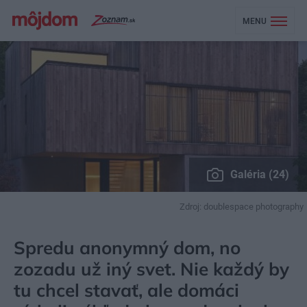
MENU
Galéria (24)
Zdroj: doublespace photography
MÔJDOM
BÝVANIE
NAVRHOVANIE INTERIÉRU
Spredu anonymný dom, no
zozadu už iný svet. Nie každý by
tu chcel stavať, ale domáci