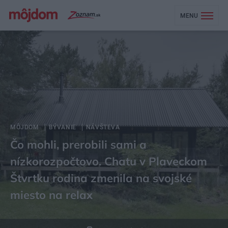
MENU
MÔJDOM
BÝVANIE
NÁVŠTEVA
Čo mohli, prerobili sami a
nízkorozpočtovo. Chatu v Plaveckom
Štvrtku rodina zmenila na svojské
miesto na relax