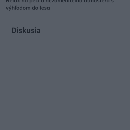
Relax na peci a nezameniteľná atmosféra s
výhľadom do lesa
Diskusia