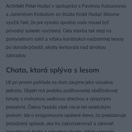
Architekt Peter Hudač v spolupráci s Pavlínou Kolcunovou
a Jaromírom Krobotom zo štúdia Krobt Hudač šikovne
využili fakt, že pre vysokú spodnú vodu musel byť
pôvodný suterén vyvýšený. Celá stavba tak stojí na
pomyselnom sokli a vďaka konštrukcii nadzemnej terasy
po obvode pôsobí, akoby levitovala nad divokou
záhradou
Chata, ktorá splýva s lesom
Už pri prvom pohľade na dom zaujme jeho vizuálna
jednota. Objekt má podobu podlhovastej obdĺžnikovej
hmoty s mohutnou sedlovou strechou a výraznými
presahmi. Čierna fasáda však nie je len estetickým
prvkom. Ide o svojpomocne opálené drevo, čo predstavuje
prirodzený spôsob, ako ho zakonzervovať a zároveň
zrecyklovať dosky z pôvodnej stavby. Vďaka tomuto