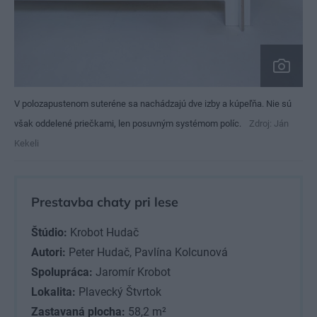
V polozapustenom suteréne sa nachádzajú dve izby a kúpeľňa. Nie sú
však oddelené priečkami, len posuvným systémom políc.
Zdroj: Ján
Kekeli
Prestavba chaty pri lese
Štúdio:
Krobot Hudač
Autori:
Peter Hudač, Pavlína Kolcunová
Spolupráca:
Jaromír Krobot
Lokalita:
Plavecký Štvrtok
Zastavaná plocha:
58,2 m²