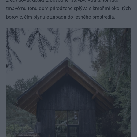
tmavému tónu dom prirodzene splýva s kmeňmi okolitých
borovíc, čím plynule zapadá do lesného prostredia.