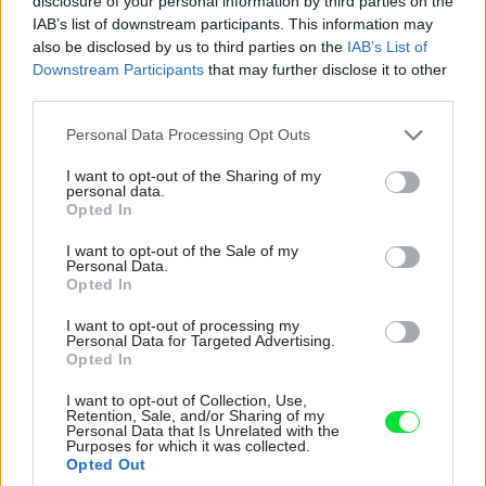
disclosure of your personal information by third parties on the
IAB’s list of downstream participants. This information may
37
also be disclosed by us to third parties on the
IAB’s List of
Downstream Participants
that may further disclose it to other
third parties.
Kategória:
Návšteva
Please note that this website/app uses one or more Google
Personal Data Processing Opt Outs
services and may gather and store information including but
not limited to your visit or usage behaviour. You may click to
I want to opt-out of the Sharing of my
Tagy:
chata
drevo v interiéri
personal data.
grant or deny consent to Google and its third-party tags to
Opted In
use your data for below specified purposes in below Google
minimalizmus
rekonštrukcia chaty
consent section.
I want to opt-out of the Sale of my
Personal Data.
svojpomocne
Opted In
I want to opt-out of processing my
Personal Data for Targeted Advertising.
Opted In
Zdieľať článok
I want to opt-out of Collection, Use,
Retention, Sale, and/or Sharing of my
Personal Data that Is Unrelated with the
Purposes for which it was collected.
Opted Out