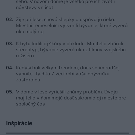
seba. V novom dome je všetko pre ich život i
návštevy vnúčat
Žije pri lese, chová sliepky a uspáva ju rieka.
Miestni remeselníci vytvorili bývanie, ktoré vyzerá
ako malý raj
K bytu ladili aj škáry v obklade. Majitelia zbúrali
stereotyp, bývanie vyzerá ako z filmov svojského
režiséra
Kedysi boli veľkým trendom, dnes sa im radšej
vyhnite. Týchto 7 vecí robí vašu obývačku
zastaralou
V dome v lese vyriešili známy problém. Dvaja
majitelia v ňom majú dosť súkromia aj miesto pre
spoločný čas
Inšpirácie