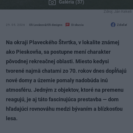
Galéria (37)
Zdroj: Ján Kekeli
29. 05. 2026
Oli Lovásová/Oli designs
Diskusia
Zdieľať
Na okraji Plaveckého Štvrtka, v lokalite známej
ako Pieskovňa, sa postupne mení charakter
pôvodnej rekreačnej oblasti. Miesto kedysi
tvorené najmä chatami zo 70. rokov dnes dopĺňajú
nové domy a územie pomaly nadobúda inú
atmosféru. Jedným z objektov, ktoré na premenu
reagujú, je aj táto fascinujúca prestavba — dom
hľadajúci rovnováhu medzi bývaním a blízkosťou
lesa.