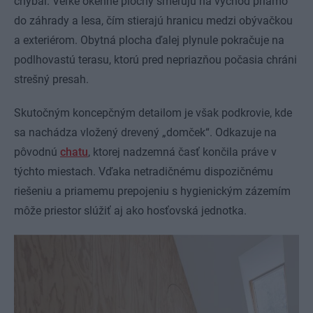
chýbal. Veľké okenné plochy smerujú na východ priamo
do záhrady a lesa, čím stierajú hranicu medzi obývačkou
a exteriérom. Obytná plocha ďalej plynule pokračuje na
podlhovastú terasu, ktorú pred nepriazňou počasia chráni
strešný presah.
Skutočným koncepčným detailom je však podkrovie, kde
sa nachádza vložený drevený „domček“. Odkazuje na
pôvodnú
chatu
, ktorej nadzemná časť končila práve v
týchto miestach. Vďaka netradičnému dispozičnému
riešeniu a priamemu prepojeniu s hygienickým zázemím
môže priestor slúžiť aj ako hosťovská jednotka.