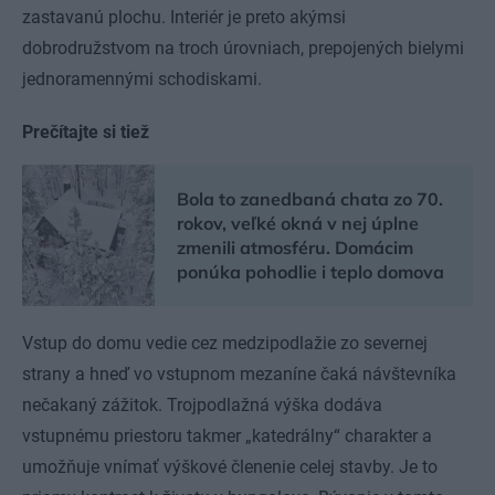
zastavanú plochu. Interiér je preto akýmsi
dobrodružstvom na troch úrovniach, prepojených bielymi
jednoramennými schodiskami.
Prečítajte si tiež
Bola to zanedbaná chata zo 70.
rokov, veľké okná v nej úplne
zmenili atmosféru. Domácim
ponúka pohodlie i teplo domova
Vstup do domu vedie cez medzipodlažie zo severnej
strany a hneď vo vstupnom mezaníne čaká návštevníka
nečakaný zážitok. Trojpodlažná výška dodáva
vstupnému priestoru takmer „katedrálny“ charakter a
umožňuje vnímať výškové členenie celej stavby. Je to