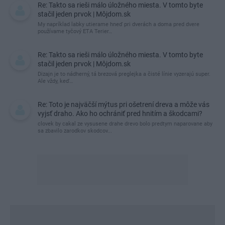
Re: Takto sa rieši málo úložného miesta. V tomto byte
stačil jeden prvok | Môjdom.sk
My napríklad labky utierame hneď pri dverách a doma pred dvere
používame tyčový ETA Terier…
Re: Takto sa rieši málo úložného miesta. V tomto byte
stačil jeden prvok | Môjdom.sk
Dizajn je to nádherný, tá brezová preglejka a čisté línie vyzerajú super.
Ale vždy, keď…
Re: Toto je najväčší mýtus pri ošetrení dreva a môže vás
vyjsť draho. Ako ho ochrániť pred hnitím a škodcami?
clovek by cakal ze vysusene drahe drevo bolo predtym naparovane aby
sa zbavilo zarodkov skodcov...