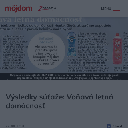
MENU
MÔJDOM
AKTUALITY
SÚŤAŽE
Výsledky súťaže: Voňavá letná
domácnosť
22. 08. 2018
Zdieľať