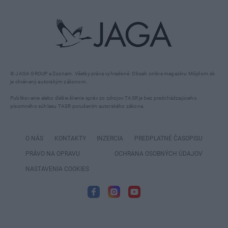
© JAGA GROUP a Zoznam. Všetky práva vyhradené. Obsah online magazínu Môjdom.sk
je chránený autorským zákonom.
Publikovanie alebo ďalšie šírenie správ zo zdrojov TASR je bez predchádzajúceho
písomného súhlasu TASR porušením autorského zákona.
O NÁS
KONTAKTY
INZERCIA
PREDPLATNÉ ČASOPISU
PRÁVO NA OPRAVU
OCHRANA OSOBNÝCH ÚDAJOV
NASTAVENIA COOKIES