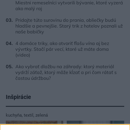
Miestni remeselníci vytvorili bývanie, ktoré vyzerá
ako malý raj
Pridajte túto surovinu do prania, obliečky budú
hladšie a pevnejšie. Starý trik z hotelov poznali už
naše babičky
4 domáce triky, ako otvoriť fľašu vína aj bez
vývrtky. Stačí pár vecí, ktoré už máte doma
(video)
Ako vybrať dlažbu na záhrady: ktorý materiál
vydrží záťaž, ktorý môže kĺzať a pri čom rátať s
častou údržbou?
Inšpirácie
kuchyňa
,
textil
,
zelená