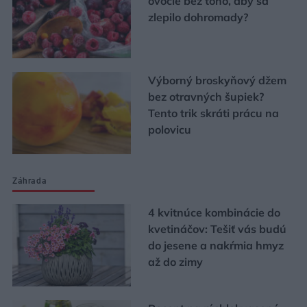
ovocie bez toho, aby sa
zlepilo dohromady?
Výborný broskyňový džem
bez otravných šupiek?
Tento trik skráti prácu na
polovicu
Záhrada
4 kvitnúce kombinácie do
kvetináčov: Tešiť vás budú
do jesene a nakŕmia hmyz
až do zimy