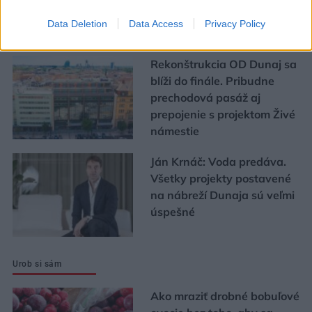
Data Deletion
Data Access
Privacy Policy
ASB.sk
Rekonštrukcia OD Dunaj sa
blíži do finále. Pribudne
prechodová pasáž aj
prepojenie s projektom Živé
námestie
Ján Krnáč: Voda predáva.
Všetky projekty postavené
na nábreží Dunaja sú veľmi
úspešné
Urob si sám
Ako mraziť drobné bobuľové