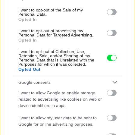
use your data for below specified purposes in below Google
consent section.
I want to opt-out of the Sale of my
Re: Takto sa rieši málo úložného miesta. V tomto byte
Personal Data.
stačil jeden prvok | Môjdom.sk
Opted In
Dizajn je to nádherný, tá brezová preglejka a čisté línie vyzerajú super.
Ale vždy, keď…
I want to opt-out of processing my
Personal Data for Targeted Advertising.
Re: Toto je najväčší mýtus pri ošetrení dreva a môže vás
Opted In
vyjsť draho. Ako ho ochrániť pred hnitím a škodcami?
I want to opt-out of Collection, Use,
clovek by cakal ze vysusene drahe drevo bolo predtym naparovane aby
Retention, Sale, and/or Sharing of my
sa zbavilo zarodkov skodcov...
Personal Data that Is Unrelated with the
Purposes for which it was collected.
Opted Out
Google consents
I want to allow Google to enable storage
related to advertising like cookies on web or
device identifiers in apps.
Najnovšie časopisy
I want to allow my user data to be sent to
Google for online advertising purposes.