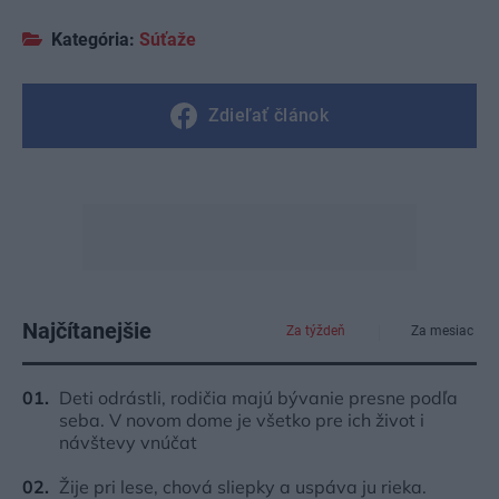
Kategória:
Súťaže
Zdieľať článok
Najčítanejšie
Za týždeň
Za mesiac
Deti odrástli, rodičia majú bývanie presne podľa
seba. V novom dome je všetko pre ich život i
návštevy vnúčat
Žije pri lese, chová sliepky a uspáva ju rieka.