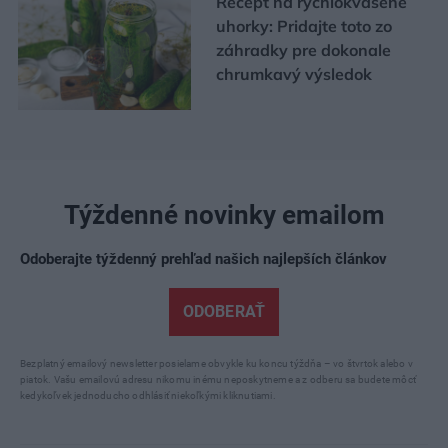
Recept na rýchlokvasené
uhorky: Pridajte toto zo
záhradky pre dokonale
chrumkavý výsledok
Týždenné novinky emailom
Odoberajte týždenný prehľad našich najlepších článkov
ODOBERAŤ
Bezplatný emailový newsletter posielame obvykle ku koncu týždňa – vo štvrtok alebo v
piatok. Vašu emailovú adresu nikomu inému neposkytneme a z odberu sa budete môcť
kedykoľvek jednoducho odhlásiť niekoľkými kliknutiami.