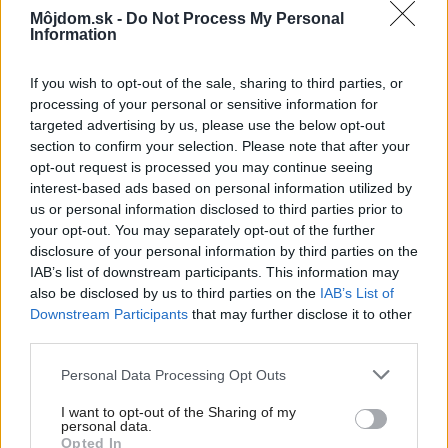
Môjdom.sk -
Do Not Process My Personal
Information
If you wish to opt-out of the sale, sharing to third parties, or
processing of your personal or sensitive information for
targeted advertising by us, please use the below opt-out
section to confirm your selection. Please note that after your
opt-out request is processed you may continue seeing
interest-based ads based on personal information utilized by
us or personal information disclosed to third parties prior to
your opt-out. You may separately opt-out of the further
disclosure of your personal information by third parties on the
IAB’s list of downstream participants. This information may
also be disclosed by us to third parties on the
IAB’s List of
Downstream Participants
that may further disclose it to other
Najnovšie príspevky
third parties.
Please note that this website/app uses one or more Google
Personal Data Processing Opt Outs
Re: Takto sa rieši málo úložného miesta. V tomto byte
services and may gather and store information including but
stačil jeden prvok | Môjdom.sk
not limited to your visit or usage behaviour. You may click to
I want to opt-out of the Sharing of my
My napríklad labky utierame hneď pri dverách a doma pred dvere
personal data.
grant or deny consent to Google and its third-party tags to
používame tyčový ETA Terier…
Opted In