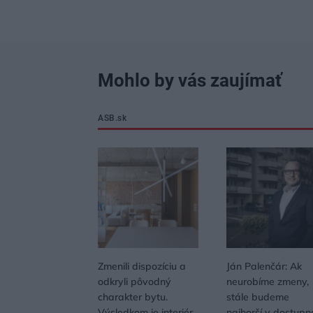
Mohlo by vás zaujímať
ASB.sk
Zmenili dispozíciu a
Ján Palenčár: Ak
odkryli pôvodný
neurobíme zmeny,
charakter bytu.
stále budeme
Výsledkom je interiér
najhorší v dostupn