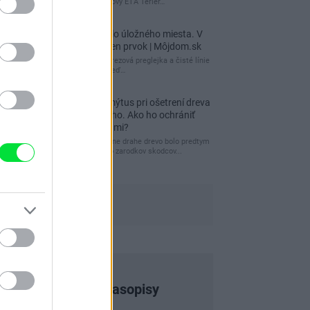
pred dvere používame tyčový ETA Terier…
Re: Takto sa rieši málo úložného miesta. V
tomto byte stačil jeden prvok | Môjdom.sk
Dizajn je to nádherný, tá brezová preglejka a čisté línie
vyzerajú super. Ale vždy, keď…
Re: Toto je najväčší mýtus pri ošetrení dreva
a môže vás vyjsť draho. Ako ho ochrániť
pred hnitím a škodcami?
clovek by cakal ze vysusene drahe drevo bolo predtym
naparovane aby sa zbavilo zarodkov skodcov...
Najnovšie časopisy