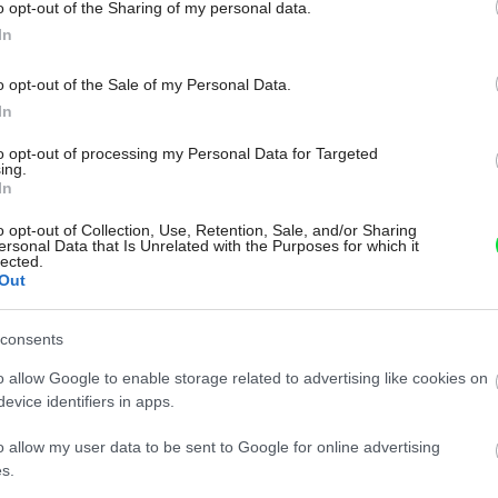
o opt-out of the Sharing of my personal data.
Zdieľať článok
In
o opt-out of the Sale of my Personal Data.
In
to opt-out of processing my Personal Data for Targeted
ing.
In
o opt-out of Collection, Use, Retention, Sale, and/or Sharing
ersonal Data that Is Unrelated with the Purposes for which it
lected.
Out
consents
o allow Google to enable storage related to advertising like cookies on
evice identifiers in apps.
o allow my user data to be sent to Google for online advertising
Plnoautomatické či pákové?
s.