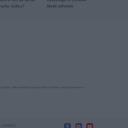
ruchy výživy?
škodí záhrade
o v piatok. Vašu emailovú adresu nikomu inému neposkytneme a z
 COOKIES