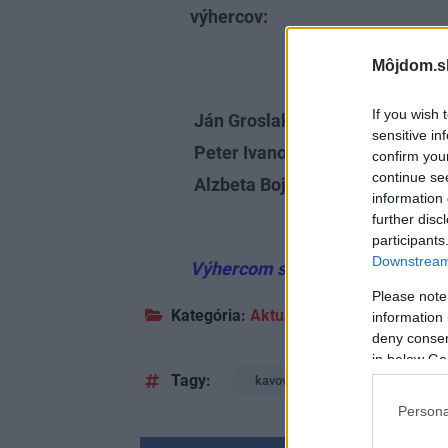
výhercov:
Môjdom.s
If you wish 
Ján Groslak
Bratislav
sensitive in
Peter Ivanov
Žilina
confirm you
continue se
Alzbeta Bojnanska
Bardejov
information 
further disc
participants
Downstream 
Výhercom srdečne blahoželáme.
Please note
Kategória:
Aktuality
information 
deny consent
in below Go
Tagy:
kavovary
Nescafe
Persona