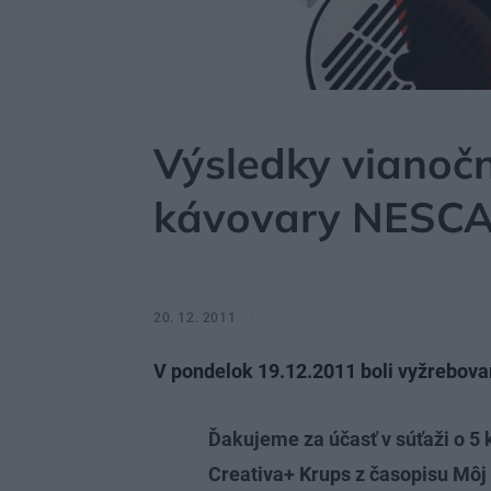
MÔJDOM
AKTUALITY
Výsledky vianočn
kávovary NESCA
20. 12. 2011
V pondelok 19.12.2011 boli vyžrebova
Ďakujeme za účasť v súťaži o 
Creativa+ Krups z časopisu Môj