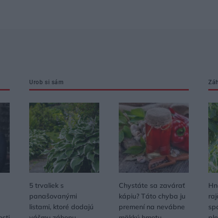
Urob si sám
Zá
5 trvaliek s
Chystáte sa zavárať
Hn
panašovanými
kápiu? Táto chyba ju
raj
listami, ktoré dodajú
premení na nevábne
sp
osti
vášmu záhonu
mäkkú hmotu
ple