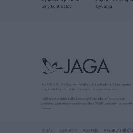
plný kontrastov
bývania
© JAGA GROUP a Zoznam. Všetky práva vyhradené. Obsah online
magazínu Môjdom.sk je chránený autorským zákonom.
Publikovanie alebo ďalšie šírenie správ zo zdrojov TASR je bez
predchádzajúceho písomného súhlasu TASR porušením autorskéh
zákona.
O NÁS
KONTAKTY
INZERCIA
PREDPLATNÉ ČA