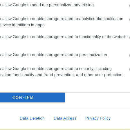
Najmodernejšie kávovary sú nielen
to allow Google to send me personalized advertising.
kvalitné, ale aj praktické
o allow Google to enable storage related to analytics like cookies on
evice identifiers in apps.
o allow Google to enable storage related to functionality of the website
o allow Google to enable storage related to personalization.
o allow Google to enable storage related to security, including
cation functionality and fraud prevention, and other user protection.
Môj dom Špeciál 02/2026
CONFIRM
Data Deletion
Data Access
Privacy Policy