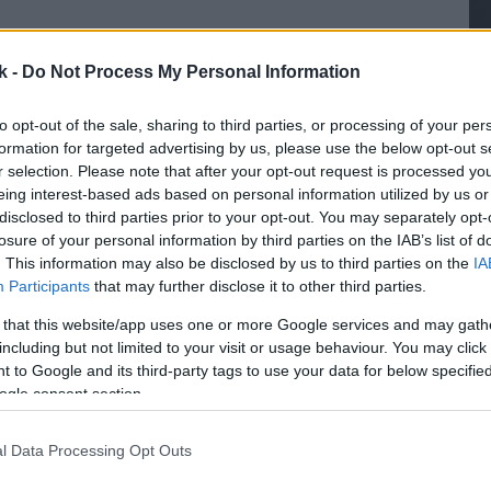
k -
Do Not Process My Personal Information
to opt-out of the sale, sharing to third parties, or processing of your per
a
formation for targeted advertising by us, please use the below opt-out s
r selection. Please note that after your opt-out request is processed y
eing interest-based ads based on personal information utilized by us or
disclosed to third parties prior to your opt-out. You may separately opt-
losure of your personal information by third parties on the IAB’s list of
. This information may also be disclosed by us to third parties on the
IA
Participants
that may further disclose it to other third parties.
 Tešíme sa na ďalšie súťaženie.
 that this website/app uses one or more Google services and may gath
including but not limited to your visit or usage behaviour. You may click 
Na
 to Google and its third-party tags to use your data for below specifi
ogle consent section.
súťaž
l Data Processing Opt Outs