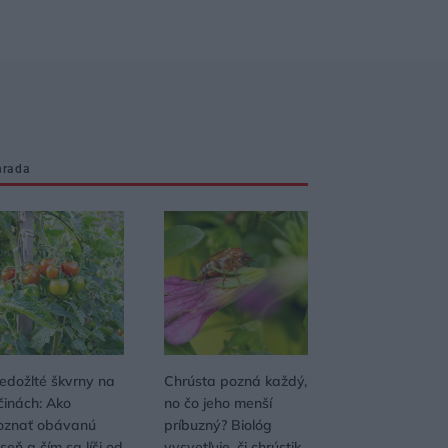
hrada
edožlté škvrny na
Chrústa pozná každý,
činách: Ako
no čo jeho menší
oznať obávanú
príbuzný? Biológ
seň a čím sa líši od
vysvetľuje, či chrústik