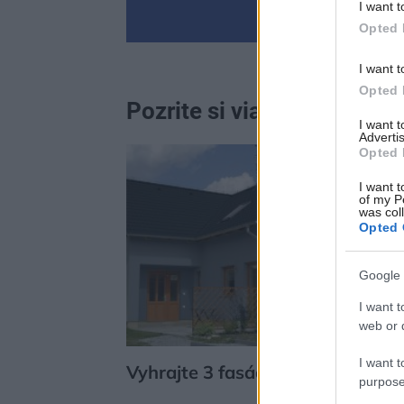
I want t
Opted 
I want t
Opted 
Pozrite si viac
I want 
Advertis
Opted 
I want t
of my P
was col
Opted 
Google 
I want t
web or d
I want t
Vyhrajte 3 fasády zadarmo
purpose