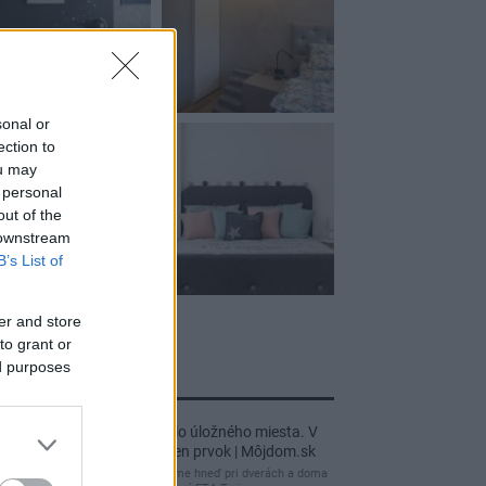
sonal or
ection to
ou may
 personal
out of the
 downstream
B’s List of
er and store
to grant or
jnovšie príspevky
ed purposes
Re: Takto sa rieši málo úložného miesta. V
tomto byte stačil jeden prvok | Môjdom.sk
My napríklad labky utierame hneď pri dverách a doma