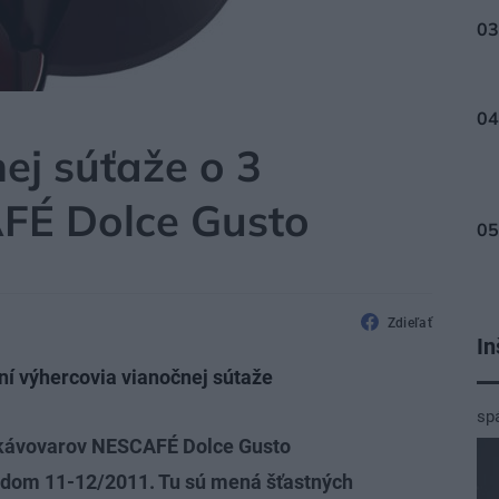
ej súťaže o 3
FÉ Dolce Gusto
Zdieľať
In
ní výhercovia vianočnej sútaže
sp
5 kávovarov NESCAFÉ Dolce Gusto
 dom 11-12/2011. Tu sú mená šťastných