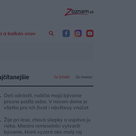
a a balkón snov
jčítanejšie
Za týždeň
Za mesiac
Deti odrástli, rodičia majú bývanie
presne podľa seba. V novom dome je
všetko pre ich život i návštevy vnúčat
Žije pri lese, chová sliepky a uspáva ju
rieka. Miestni remeselníci vytvorili
bývanie, ktoré vyzerá ako malý raj