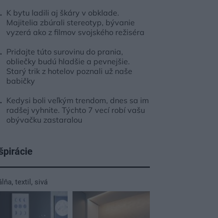
K bytu ladili aj škáry v obklade.
Majitelia zbúrali stereotyp, bývanie
vyzerá ako z filmov svojského režiséra
Pridajte túto surovinu do prania,
obliečky budú hladšie a pevnejšie.
Starý trik z hotelov poznali už naše
babičky
Kedysi boli veľkým trendom, dnes sa im
radšej vyhnite. Týchto 7 vecí robí vašu
obývačku zastaralou
špirácie
álňa
,
textil
,
sivá