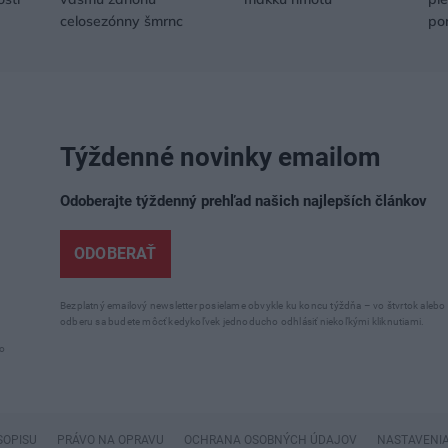
celosezónny šmrnc
po
Týždenné novinky emailom
Odoberajte týždenný prehľad našich najlepších článkov
ODOBERAŤ
Bezplatný emailový newsletter posielame obvykle ku koncu týždňa – vo štvrtok aleb
odberu sa budete môcť kedykoľvek jednoducho odhlásiť niekoľkými kliknutiami.
o
SOPISU
PRÁVO NA OPRAVU
OCHRANA OSOBNÝCH ÚDAJOV
NASTAVENIA