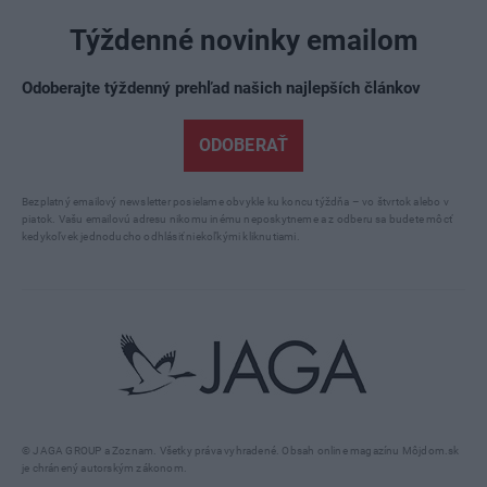
Týždenné novinky emailom
Odoberajte týždenný prehľad našich najlepších článkov
ODOBERAŤ
Bezplatný emailový newsletter posielame obvykle ku koncu týždňa – vo štvrtok alebo v
piatok. Vašu emailovú adresu nikomu inému neposkytneme a z odberu sa budete môcť
kedykoľvek jednoducho odhlásiť niekoľkými kliknutiami.
© JAGA GROUP a Zoznam. Všetky práva vyhradené. Obsah online magazínu Môjdom.sk
je chránený autorským zákonom.