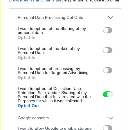
third parties.
Please note that this website/app uses one or more Google
Personal Data Processing Opt Outs
Koľko cukru na jahodový džem? Zistite presný
services and may gather and store information including but
pomer na kilo jahôd
not limited to your visit or usage behaviour. You may click to
I want to opt-out of the Sharing of my
personal data.
grant or deny consent to Google and its third-party tags to
Opted In
Záhrada
use your data for below specified purposes in below Google
consent section.
I want to opt-out of the Sale of my
Personal Data.
Opted In
I want to opt-out of processing my
Personal Data for Targeted Advertising.
Opted In
I want to opt-out of Collection, Use,
Retention, Sale, and/or Sharing of my
Personal Data that Is Unrelated with the
Purposes for which it was collected.
Opted Out
Ako pestovať zemiaky v nádobách?
Google consents
I want to allow Google to enable storage