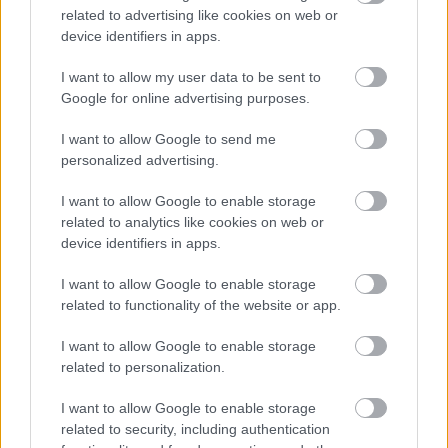
related to advertising like cookies on web or
device identifiers in apps.
I want to allow my user data to be sent to
Google for online advertising purposes.
Najčítanejšie
Za týždeň
Za mesiac
I want to allow Google to send me
personalized advertising.
Deti odrástli, rodičia majú bývanie presne podľa
seba. V novom dome je všetko pre ich život i
I want to allow Google to enable storage
návštevy vnúčat
related to analytics like cookies on web or
device identifiers in apps.
Žije pri lese, chová sliepky a uspáva ju rieka.
Miestni remeselníci vytvorili bývanie, ktoré vyzerá
I want to allow Google to enable storage
ako malý raj
related to functionality of the website or app.
K bytu ladili aj škáry v obklade. Majitelia zbúrali
I want to allow Google to enable storage
stereotyp, bývanie vyzerá ako z filmov svojského
related to personalization.
režiséra
I want to allow Google to enable storage
Pridajte túto surovinu do prania, obliečky budú
related to security, including authentication
hladšie a pevnejšie. Starý trik z hotelov poznali už