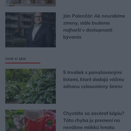
Ján Palenčár: Ak neurobíme
zmeny, stále budeme
najhorší v dostupnosti
bývania
Urob si sám
5 trvaliek s panašovanými
listami, ktoré dodajú vášmu
záhonu celosezónny šmrnc
Chystáte sa zavárať kápiu?
Táto chyba ju premení na
nevábne mäkkú hmotu