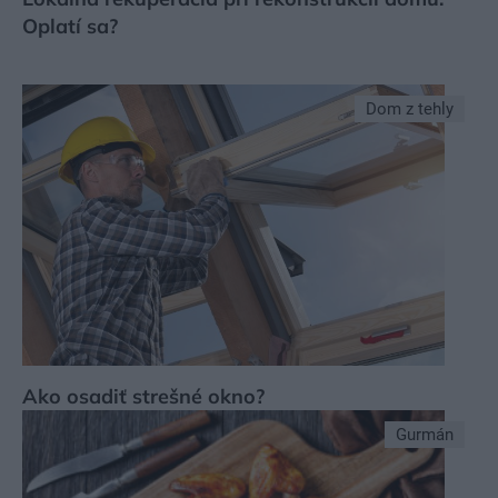
Oplatí sa?
Dom z tehly
Ako osadiť strešné okno?
Gurmán