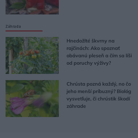
Záhrada
Hnedožlté škvrny na
rajčinách: Ako spoznať
obávanú pleseň a čím sa líši
od poruchy výživy?
Chrústa pozná každý, no čo
jeho menší príbuzný? Biológ
vysvetľuje, či chrústik škodí
záhrade