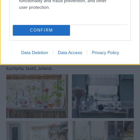
functionality and fraud prevention, and other
naše babičky
user protection.
Kedysi boli veľkým trendom, dnes sa im radšej
vyhnite. Týchto 7 vecí robí vašu obývačku
zastaralou
CONFIRM
Inšpirácie
Data Deletion
Data Access
Privacy Policy
kuchyňa
,
textil
,
zelená