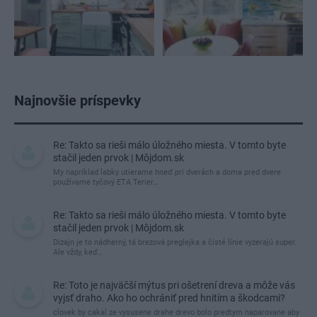
Najnovšie príspevky
Re: Takto sa rieši málo úložného miesta. V tomto byte
stačil jeden prvok | Môjdom.sk
My napríklad labky utierame hneď pri dverách a doma pred dvere
používame tyčový ETA Terier…
Re: Takto sa rieši málo úložného miesta. V tomto byte
stačil jeden prvok | Môjdom.sk
Dizajn je to nádherný, tá brezová preglejka a čisté línie vyzerajú super.
Ale vždy, keď…
Re: Toto je najväčší mýtus pri ošetrení dreva a môže vás
vyjsť draho. Ako ho ochrániť pred hnitím a škodcami?
clovek by cakal ze vysusene drahe drevo bolo predtym naparovane aby