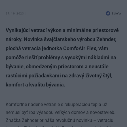
27. 10. 2023
Zdieľať
Vynikajúci vetrací výkon a minimálne priestorové
nároky. Novinka švajčiarskeho výrobcu Zehnder,
plochá vetracia jednotka ComfoAir Flex, vám
pomôže riešiť problémy s vysokými nákladmi na
bývanie, obmedzeným priestorom a neustále
rastúcimi požiadavkami na zdravý životný štýl,
komfort a kvalitu bývania.
Komfortné riadené vetranie s rekuperáciou tepla už
nemusí byť iba výsadou veľkých domov a novostavieb.
Značka Zehnder prináša revolučnú novinku – vetraciu