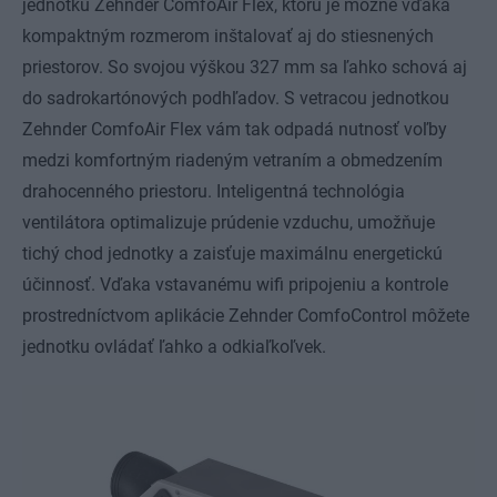
jednotku Zehnder ComfoAir Flex, ktorú je možné vďaka
kompaktným rozmerom inštalovať aj do stiesnených
priestorov. So svojou výškou 327 mm sa ľahko schová aj
do sadrokartónových podhľadov. S vetracou jednotkou
Zehnder ComfoAir Flex vám tak odpadá nutnosť voľby
medzi komfortným riadeným vetraním a obmedzením
drahocenného priestoru. Inteligentná technológia
ventilátora optimalizuje prúdenie vzduchu, umožňuje
tichý chod jednotky a zaisťuje maximálnu energetickú
účinnosť. Vďaka vstavanému wifi pripojeniu a kontrole
prostredníctvom aplikácie Zehnder ComfoControl môžete
jednotku ovládať ľahko a odkiaľkoľvek.