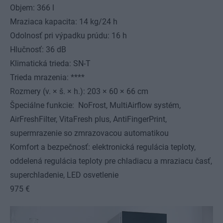
Objem: 366 l
Mraziaca kapacita: 14 kg/24 h
Odolnosť pri výpadku prúdu: 16 h
Hlučnosť: 36 dB
Klimatická trieda: SN-T
Trieda mrazenia: ****
Rozmery (v. × š. × h.): 203 × 60 × 66 cm
Špeciálne funkcie: NoFrost, MultiAirflow systém,
AirFreshFilter, VitaFresh plus, AntiFingerPrint,
supermrazenie so zmrazovacou automatikou
Komfort a bezpečnosť: elektronická regulácia teploty,
oddelená regulácia teploty pre chladiacu a mraziacu časť,
superchladenie, LED osvetlenie
975 €