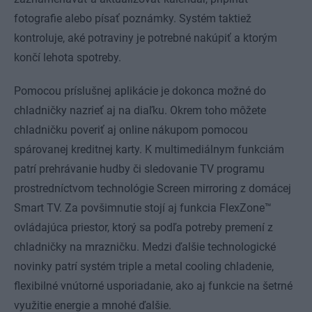
fotografie alebo písať poznámky. Systém taktiež
kontroluje, aké potraviny je potrebné nakúpiť a ktorým
končí lehota spotreby.
Pomocou príslušnej aplikácie je dokonca možné do
chladničky nazrieť aj na diaľku. Okrem toho môžete
chladničku poveriť aj online nákupom pomocou
spárovanej kreditnej karty. K multimediálnym funkciám
patrí prehrávanie hudby či sledovanie TV programu
prostredníctvom technológie Screen mirroring z domácej
Smart TV. Za povšimnutie stojí aj funkcia FlexZone™
ovládajúca priestor, ktorý sa podľa potreby premení z
chladničky na mrazničku. Medzi ďalšie technologické
novinky patrí systém triple a metal cooling chladenie,
flexibilné vnútorné usporiadanie, ako aj funkcie na šetrné
využitie energie a mnohé ďalšie.