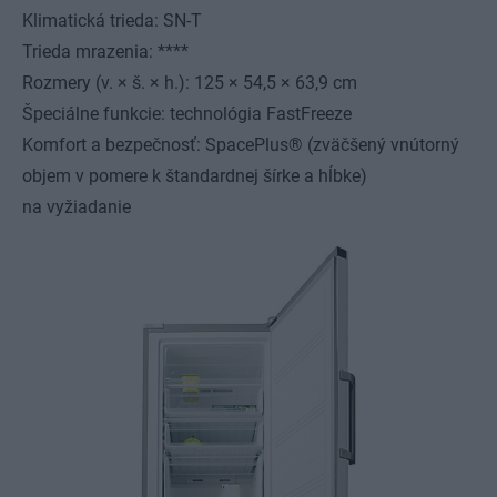
Klimatická trieda: SN-T
Trieda mrazenia: ****
Rozmery (v. × š. × h.): 125 × 54,5 × 63,9 cm
Špeciálne funkcie: technológia FastFreeze
Komfort a bezpečnosť: SpacePlus® (zväčšený vnútorný
objem v pomere k štandardnej šírke a hĺbke)
na vyžiadanie