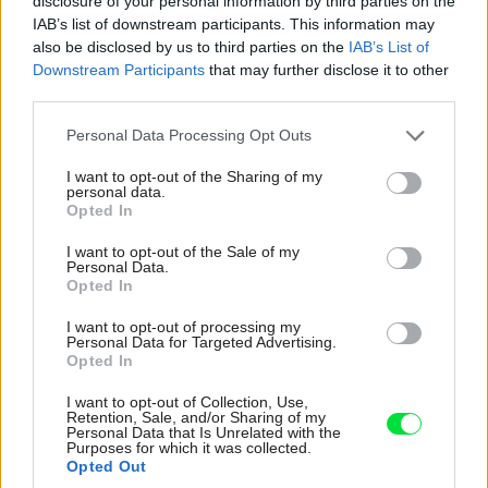
disclosure of your personal information by third parties on the
IAB’s list of downstream participants. This information may
also be disclosed by us to third parties on the
IAB’s List of
Downstream Participants
that may further disclose it to other
third parties.
Please note that this website/app uses one or more Google
Personal Data Processing Opt Outs
services and may gather and store information including but
not limited to your visit or usage behaviour. You may click to
I want to opt-out of the Sharing of my
personal data.
grant or deny consent to Google and its third-party tags to
Opted In
use your data for below specified purposes in below Google
consent section.
I want to opt-out of the Sale of my
Personal Data.
Samsung RZ28H6165SS Samostatne stojaca mraznička
Samsung
Opted In
Electronics Czech and Slovak, s.r.o.
I want to opt-out of processing my
Personal Data for Targeted Advertising.
Samsung RZ28H6165SS
Opted In
I want to opt-out of Collection, Use,
Samostatne stojaca mraznička
Retention, Sale, and/or Sharing of my
Personal Data that Is Unrelated with the
Trieda spotreby: A++
Purposes for which it was collected.
Opted Out
Spotreba energie: 255 kWh/rok