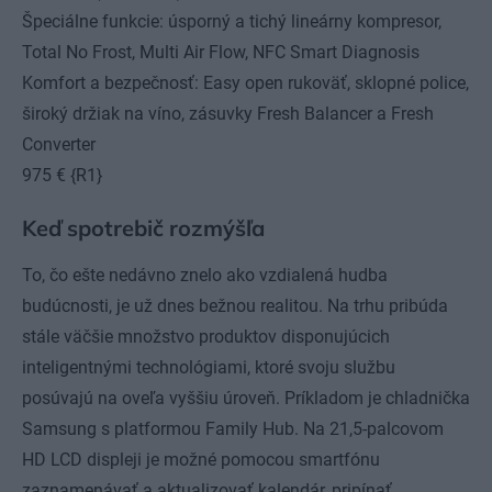
Špeciálne funkcie: úsporný a tichý lineárny kompresor,
Total No Frost, Multi Air Flow, NFC Smart Diagnosis
Komfort a bezpečnosť: Easy open rukoväť, sklopné police,
široký držiak na víno, zásuvky Fresh Balancer a Fresh
Converter
975 € {R1}
Keď spotrebič rozmýšľa
To, čo ešte nedávno znelo ako vzdialená hudba
budúcnosti, je už dnes bežnou realitou. Na trhu pribúda
stále väčšie množstvo produktov disponujúcich
inteligentnými technológiami, ktoré svoju službu
posúvajú na oveľa vyššiu úroveň. Príkladom je chladnička
Samsung s platformou Family Hub. Na 21,5-palcovom
HD LCD displeji je možné pomocou smartfónu
zaznamenávať a aktualizovať kalendár, pripínať