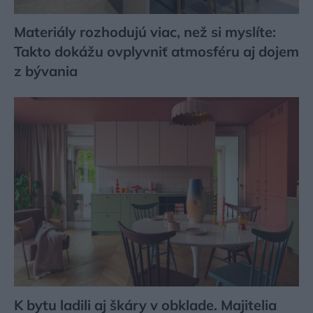
Materiály rozhodujú viac, než si myslíte:
Takto dokážu ovplyvniť atmosféru aj dojem
z bývania
K bytu ladili aj škáry v obklade. Majitelia