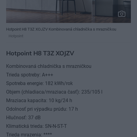
Hotpoint H8 T3Z XOJZV Kombinovaná chladnička s mrazničkou
Hotpoint
Hotpoint H8 T3Z XOJZV
Kombinovaná chladnička s mrazničkou
Trieda spotreby: A+++
Spotreba energie: 182 kWh/rok
Objem (chladiaca/mraziaca časť): 235/105 l
Mraziaca kapacita: 10 kg/24 h
Odolnosť pri výpadku prúdu: 17 h
Hlučnosť: 37 dB
Klimatická trieda: SN-N-ST-T
Trieda mrazenia: ****