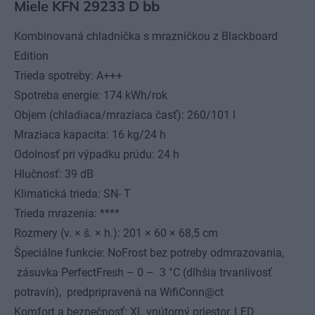
Miele KFN 29233 D bb
Kombinovaná chladnička s mrazničkou z Blackboard
Edition
Trieda spotreby: A+++
Spotreba energie: 174 kWh/rok
Objem (chladiaca/mraziaca časť): 260/101 l
Mraziaca kapacita: 16 kg/24 h
Odolnosť pri výpadku prúdu: 24 h
Hlučnosť: 39 dB
Klimatická trieda: SN- T
Trieda mrazenia: ****
Rozmery (v. × š. × h.): 201 × 60 × 68,5 cm
Špeciálne funkcie: NoFrost bez potreby odmrazovania,
zásuvka PerfectFresh – 0 – 3 °C (dlhšia trvanlivosť
potravín), predpripravená na WifiConn@ct
Komfort a bezpečnosť: XL vnútorný priestor, LED