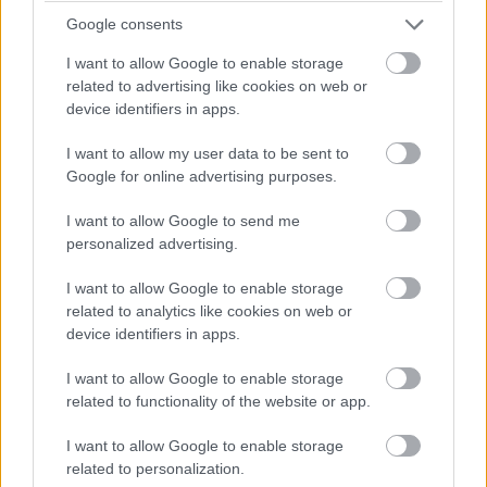
Objem: 270 l
Google consents
Mraziaca kapacita: 17 kg/24 h
I want to allow Google to enable storage
Odolnosť pri výpadku prúdu: 14 h
related to advertising like cookies on web or
Hlučnosť: 41 dB
device identifiers in apps.
Klimatická trieda: SN-N-ST-T
I want to allow my user data to be sent to
Trieda mrazenia: ****
Google for online advertising purposes.
Rozmery (v. × š. × h.): 187,6 × 65,3 × 74,7 cm
I want to allow Google to send me
Špeciálne funkcie: digitálny invertorový kompresor,
personalized advertising.
beznámrazová technológia True No Frost, Multi Flow,
rýchle mrazenie
I want to allow Google to enable storage
related to analytics like cookies on web or
Komfort a bezpečnosť: záruka 10 rokov na kompresor,
device identifiers in apps.
veľké boxy na uskladnenie potravín, LED displej, detský
zámok
I want to allow Google to enable storage
related to functionality of the website or app.
895 €
I want to allow Google to enable storage
Hviezdičky a písmená
related to personalization.