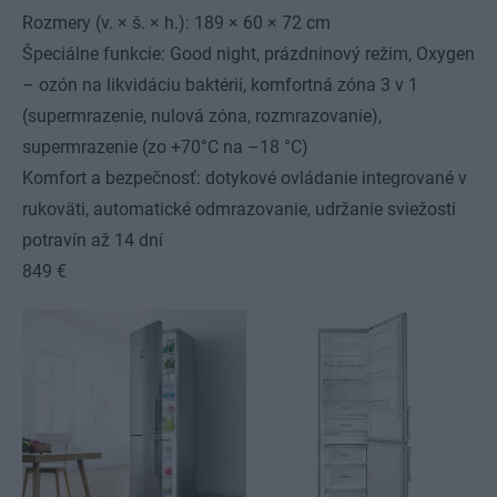
Rozmery (v. × š. × h.): 189 × 60 × 72 cm
Špeciálne funkcie: Good night, prázdninový režim, Oxygen
– ozón na likvidáciu baktérií, komfortná zóna 3 v 1
(supermrazenie, nulová zóna, rozmrazovanie),
supermrazenie (zo +70°C na –18 °C)
Komfort a bezpečnosť: dotykové ovládanie integrované v
rukoväti, automatické odmrazovanie, udržanie sviežosti
potravín až 14 dní
849 €