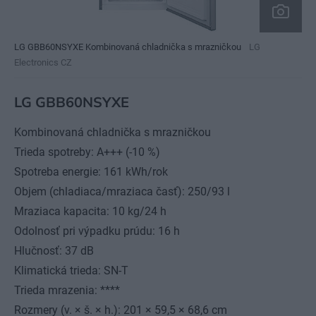
LG GBB60NSYXE Kombinovaná chladnička s mrazničkou
LG
Electronics CZ
LG GBB60NSYXE
Kombinovaná chladnička s mrazničkou
Trieda spotreby: A+++ (-10 %)
Spotreba energie: 161 kWh/rok
Objem (chladiaca/mraziaca časť): 250/93 l
Mraziaca kapacita: 10 kg/24 h
Odolnosť pri výpadku prúdu: 16 h
Hlučnosť: 37 dB
Klimatická trieda: SN-T
Trieda mrazenia: ****
Rozmery (v. × š. × h.): 201 × 59,5 × 68,6 cm