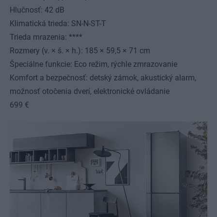
Hlučnosť: 42 dB
Klimatická trieda: SN-N-ST-T
Trieda mrazenia: ****
Rozmery (v. × š. × h.): 185 × 59,5 × 71 cm
Špeciálne funkcie: Eco režim, rýchle zmrazovanie
Komfort a bezpečnosť: detský zámok, akustický alarm,
možnosť otočenia dverí, elektronické ovládanie
699 €