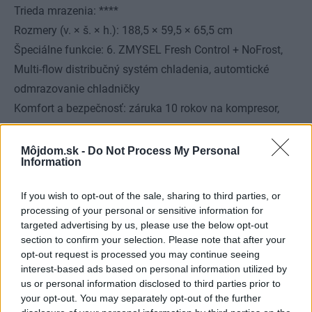
Trieda mrazenia: ****
Rozmery (v. × š. × h.): 188,5 × 59,5 × 65,5 cm
Špeciálne funkcie: 6. ZMYSEL Fresh Control + NoFrost,
Multi-flow distribučný systém chladenia, automtické
odmrazovanie chladničky
Komfort a bezpečnosť: záruka 10 rokov na kompresor,
alarm dverí, detská poistka, osvetlenie LED diamond,
AntiBacterial, prázdninový režim, superchladenie
Môjdom.sk -
Do Not Process My Personal
Information
769 €
If you wish to opt-out of the sale, sharing to third parties, or
processing of your personal or sensitive information for
targeted advertising by us, please use the below opt-out
section to confirm your selection. Please note that after your
opt-out request is processed you may continue seeing
interest-based ads based on personal information utilized by
us or personal information disclosed to third parties prior to
your opt-out. You may separately opt-out of the further