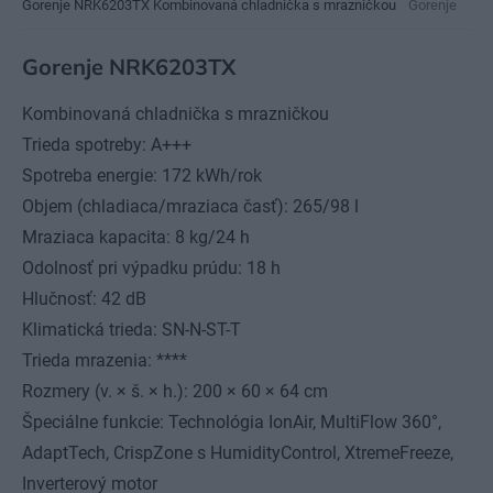
Gorenje NRK6203TX Kombinovaná chladnička s mrazničkou
Gorenje
Gorenje NRK6203TX
Kombinovaná chladnička s mrazničkou
Trieda spotreby: A+++
Spotreba energie: 172 kWh/rok
Objem (chladiaca/mraziaca časť): 265/98 l
Mraziaca kapacita: 8 kg/24 h
Odolnosť pri výpadku prúdu: 18 h
Hlučnosť: 42 dB
Klimatická trieda: SN-N-ST-T
Trieda mrazenia: ****
Rozmery (v. × š. × h.): 200 × 60 × 64 cm
Špeciálne funkcie: Technológia IonAir, MultiFlow 360°,
AdaptTech, CrispZone s HumidityControl, XtremeFreeze,
Inverterový motor