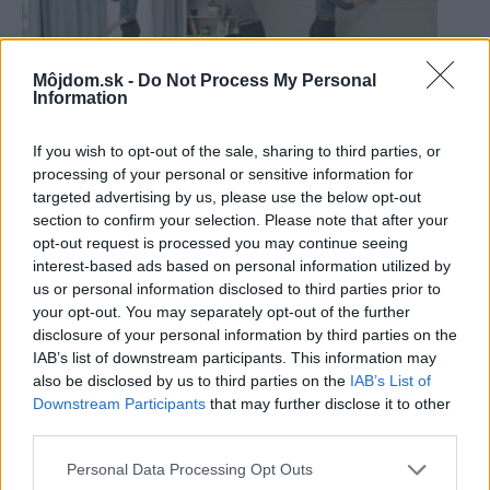
Môjdom.sk -
Do Not Process My Personal
Information
If you wish to opt-out of the sale, sharing to third parties, or
processing of your personal or sensitive information for
targeted advertising by us, please use the below opt-out
section to confirm your selection. Please note that after your
12 skvelých trikov, ktoré oceníte pri jarnom
opt-out request is processed you may continue seeing
upratovaní
interest-based ads based on personal information utilized by
us or personal information disclosed to third parties prior to
your opt-out. You may separately opt-out of the further
disclosure of your personal information by third parties on the
IAB’s list of downstream participants. This information may
also be disclosed by us to third parties on the
IAB’s List of
Downstream Participants
that may further disclose it to other
third parties.
Najčítanejšie
Za týždeň
Za mesiac
Please note that this website/app uses one or more Google
Personal Data Processing Opt Outs
services and may gather and store information including but