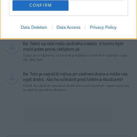
CONFIRM
Re: Takto sa rieši málo úložného miesta. V tomto byte
stačil jeden prvok | Môjdom.sk
My napríklad labky utierame hneď pri dverách a doma pred dvere
Data Deletion
Data Access
Privacy Policy
používame tyčový ETA Terier…
Re: Takto sa rieši málo úložného miesta. V tomto byte
stačil jeden prvok | Môjdom.sk
Dizajn je to nádherný, tá brezová preglejka a čisté línie vyzerajú super.
Ale vždy, keď…
Re: Toto je najväčší mýtus pri ošetrení dreva a môže vás
vyjsť draho. Ako ho ochrániť pred hnitím a škodcami?
clovek by cakal ze vysusene drahe drevo bolo predtym naparovane aby
sa zbavilo zarodkov skodcov...