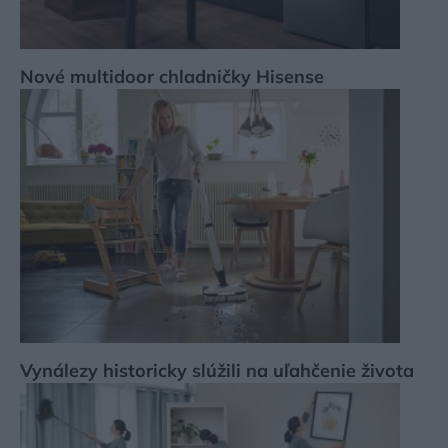
Nové multidoor chladničky Hisense
Vynálezy historicky slúžili na uľahčenie života