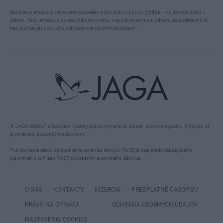
Bezplatný emailový newsletter posielame obvykle ku koncu týždňa – vo štvrtok alebo v
piatok. Vašu emailovú adresu nikomu inému neposkytneme a z odberu sa budete môcť
kedykoľvek jednoducho odhlásiť niekoľkými kliknutiami.
© JAGA GROUP a Zoznam. Všetky práva vyhradené. Obsah online magazínu Môjdom.sk
je chránený autorským zákonom.
Publikovanie alebo ďalšie šírenie správ zo zdrojov TASR je bez predchádzajúceho
písomného súhlasu TASR porušením autorského zákona.
O NÁS
KONTAKTY
INZERCIA
PREDPLATNÉ ČASOPISU
PRÁVO NA OPRAVU
OCHRANA OSOBNÝCH ÚDAJOV
NASTAVENIA COOKIES