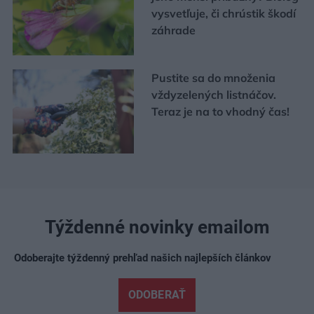
vysvetľuje, či chrústik škodí
záhrade
Pustite sa do množenia
vždyzelených listnáčov.
Teraz je na to vhodný čas!
Týždenné novinky emailom
Odoberajte týždenný prehľad našich najlepších článkov
ODOBERAŤ