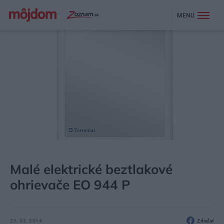
MENU
MÔJDOM
AKTUALITY
Malé elektrické beztlakové
ohrievače EO 944 P
27. 03. 2014
Zdieľať