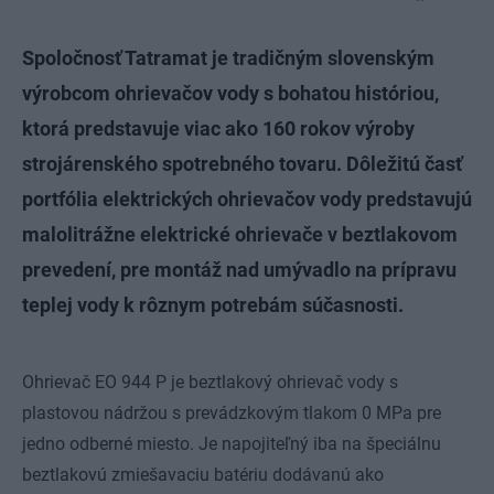
Spoločnosť Tatramat je tradičným slovenským
výrobcom ohrievačov vody s bohatou históriou,
ktorá predstavuje viac ako 160 rokov výroby
strojárenského spotrebného tovaru. Dôležitú časť
portfólia elektrických ohrievačov vody predstavujú
malolitrážne elektrické ohrievače v beztlakovom
prevedení, pre montáž nad umývadlo na prípravu
teplej vody k rôznym potrebám súčasnosti.
Ohrievač EO 944 P je beztlakový ohrievač vody s
plastovou nádržou s prevádzkovým tlakom 0 MPa pre
jedno odberné miesto. Je napojiteľný iba na špeciálnu
beztlakovú zmiešavaciu batériu dodávanú ako