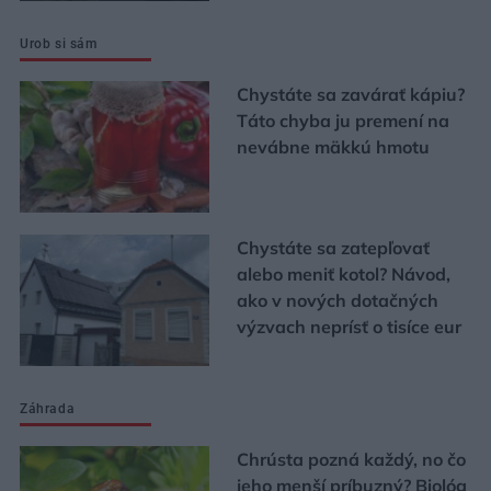
Urob si sám
Chystáte sa zavárať kápiu?
Táto chyba ju premení na
nevábne mäkkú hmotu
Chystáte sa zatepľovať
alebo meniť kotol? Návod,
ako v nových dotačných
výzvach neprísť o tisíce eur
Záhrada
Chrústa pozná každý, no čo
jeho menší príbuzný? Biológ