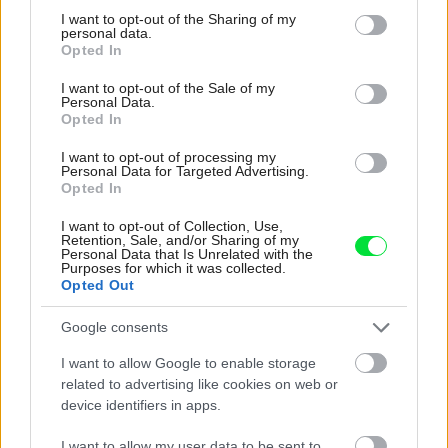
Deti odrástli, rodičia majú bývanie presne podľa
not limited to your visit or usage behaviour. You may click to
I want to opt-out of the Sharing of my
personal data.
seba. V novom dome je všetko pre ich život i
grant or deny consent to Google and its third-party tags to
Opted In
návštevy vnúčat
use your data for below specified purposes in below Google
consent section.
I want to opt-out of the Sale of my
K bytu ladili aj škáry v obklade. Majitelia zbúrali
Personal Data.
stereotyp, bývanie vyzerá ako z filmov svojského
Opted In
režiséra
I want to opt-out of processing my
Personal Data for Targeted Advertising.
Žije pri lese, chová sliepky a uspáva ju rieka.
Opted In
Miestni remeselníci vytvorili bývanie, ktoré vyzerá
ako malý raj
I want to opt-out of Collection, Use,
Retention, Sale, and/or Sharing of my
Personal Data that Is Unrelated with the
Kedysi boli veľkým trendom, dnes sa im radšej
Purposes for which it was collected.
vyhnite. Týchto 7 vecí robí vašu obývačku
Opted Out
zastaralou
Google consents
V dome v lese vyriešili známy problém. Dvaja
majitelia v ňom majú dosť súkromia aj miesto pre
I want to allow Google to enable storage
spoločný čas
related to advertising like cookies on web or
device identifiers in apps.
Inšpirácie
I want to allow my user data to be sent to