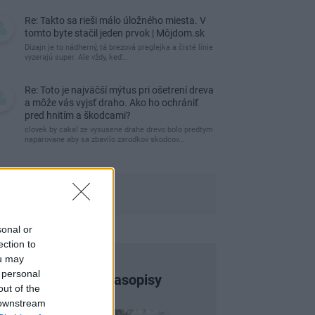
Re: Takto sa rieši málo úložného miesta. V
tomto byte stačil jeden prvok | Môjdom.sk
Dizajn je to nádherný, tá brezová preglejka a čisté línie
vyzerajú super. Ale vždy, keď…
Re: Toto je najväčší mýtus pri ošetrení dreva
a môže vás vyjsť draho. Ako ho ochrániť
pred hnitím a škodcami?
clovek by cakal ze vysusene drahe drevo bolo predtym
naparovane aby sa zbavilo zarodkov skodcov...
sonal or
ection to
ou may
 personal
Najnovšie časopisy
out of the
 downstream