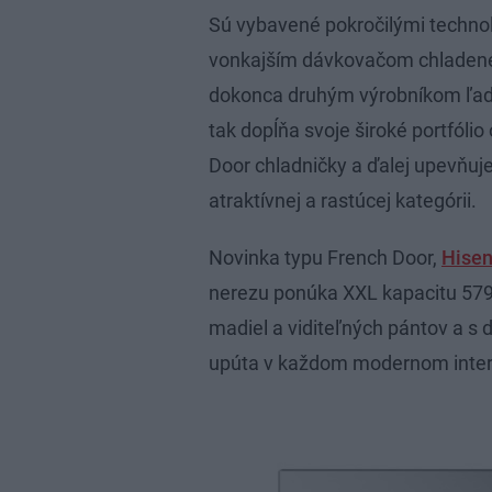
Sú vybavené pokročilými technol
vonkajším dávkovačom chladenej 
dokonca druhým výrobníkom ľado
tak dopĺňa svoje široké portfóli
Door chladničky a ďalej upevňuje
atraktívnej a rastúcej kategórii.
Novinka typu French Door,
Hise
nerezu ponúka XXL kapacitu 579
madiel a viditeľných pántov a s
upúta v každom modernom interi