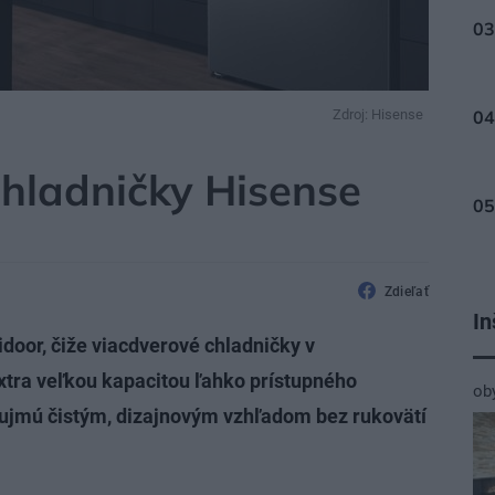
Zdroj: Hisense
hladničky Hisense
Zdieľať
In
idoor, čiže viacdverové chladničky v
xtra veľkou kapacitou ľahko prístupného
ob
aujmú čistým, dizajnovým vzhľadom bez rukovätí