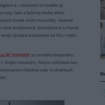
ógiami a v závislosti od modelu aj
vody, ľadu a ľadovej triešte alebo
vých kociek vnútri mrazničky. Hisense
o o nové dvojdverové, štvordverové a French
 svoje výsadné postavenie na trhu v tejto
nse RF749N4WIF
zo svetlého brúseného
 l. Svojím luxusným, čistým vzhľadom bez
 dávkovačom chladnej vody vo dvierkach
Na
éri.