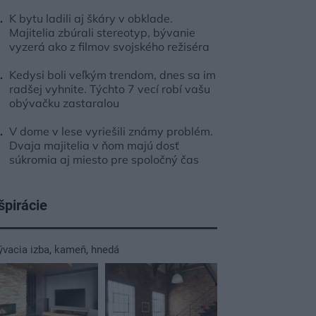
K bytu ladili aj škáry v obklade.
Majitelia zbúrali stereotyp, bývanie
vyzerá ako z filmov svojského režiséra
Kedysi boli veľkým trendom, dnes sa im
radšej vyhnite. Týchto 7 vecí robí vašu
obývačku zastaralou
V dome v lese vyriešili známy problém.
Dvaja majitelia v ňom majú dosť
súkromia aj miesto pre spoločný čas
špirácie
ývacia izba
,
kameň
,
hnedá