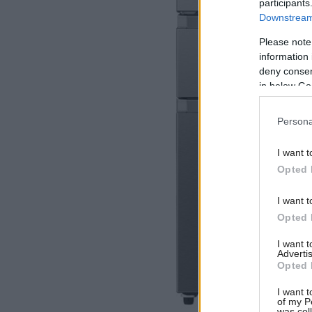
participants
Downstream 
Please note
information 
deny consent
in below Go
Persona
I want t
Opted 
I want t
Opted 
I want 
Advertis
Opted 
I want t
of my P
was col