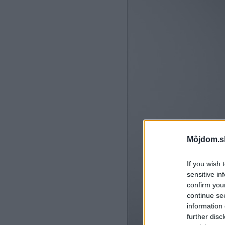
Môjdom.s
If you wish 
sensitive in
confirm you
continue se
information 
further disc