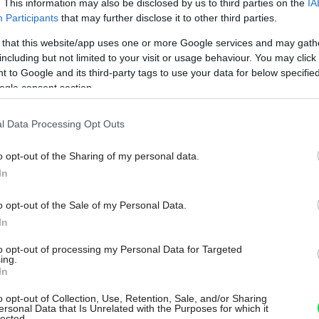
. This information may also be disclosed by us to third parties on the
IA
Participants
that may further disclose it to other third parties.
 that this website/app uses one or more Google services and may gath
including but not limited to your visit or usage behaviour. You may click 
 to Google and its third-party tags to use your data for below specifi
ogle consent section.
l Data Processing Opt Outs
o opt-out of the Sharing of my personal data.
In
Môj dom Špeciál 02/2026
o opt-out of the Sale of my Personal Data.
In
to opt-out of processing my Personal Data for Targeted
ing.
In
o opt-out of Collection, Use, Retention, Sale, and/or Sharing
ersonal Data that Is Unrelated with the Purposes for which it
lected.