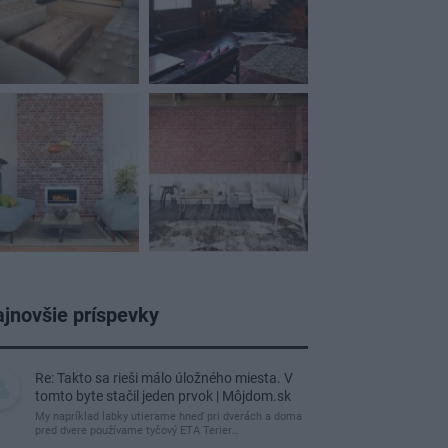
jnovšie príspevky
Re: Takto sa rieši málo úložného miesta. V
tomto byte stačil jeden prvok | Môjdom.sk
My napríklad labky utierame hneď pri dverách a doma
pred dvere používame tyčový ETA Terier…