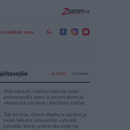
a a balkón snov
jčítanejšie
Za týždeň
Za mesiac
Deti odrástli, rodičia majú bývanie
presne podľa seba. V novom dome je
všetko pre ich život i návštevy vnúčat
Žije pri lese, chová sliepky a uspáva ju
rieka. Miestni remeselníci vytvorili
bývanie, ktoré vyzerá ako malý raj