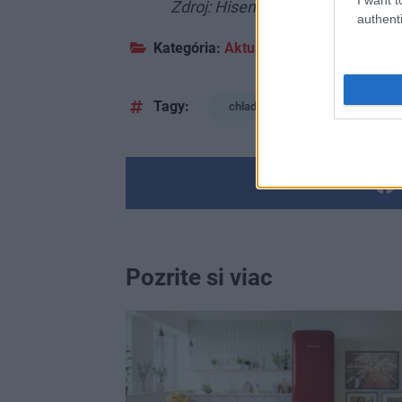
Zdroj: Hisense
authenti
Kategória:
Aktuality
Domáce spotrebi
Tagy:
chladničky
spotrebiče v
Pozrite si viac