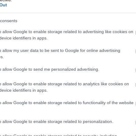
Out
consents
o allow Google to enable storage related to advertising like cookies on
ará beznámrazová technológia Total
evice identifiers in apps.
uhmi, systémami Multi AirFlow a Metal-
o allow my user data to be sent to Google for online advertising
hý chod invertorový kompresor.
s.
 zásuvky na zeleninu s reguláciou vlhkosti
to allow Google to send me personalized advertising.
né potraviny. V spodnej časti spotrebiča
o allow Google to enable storage related to analytics like cookies on
ežimami, ktorý sa môže podľa potreby
evice identifiers in apps.
ičku a jedna extra hlboká mraziaca
o allow Google to enable storage related to functionality of the website
hladnička stojí 1 599 EUR.
o allow Google to enable storage related to personalization.
o allow Google to enable storage related to security, including