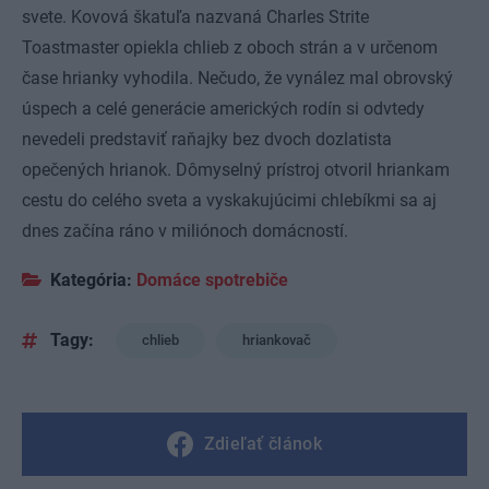
svete. Kovová škatuľa nazvaná Charles Strite
Toastmaster opiekla chlieb z oboch strán a v určenom
čase hrianky vyhodila. Nečudo, že vynález mal obrovský
úspech a celé generácie amerických rodín si odvtedy
nevedeli predstaviť raňajky bez dvoch dozlatista
opečených hrianok. Dômyselný prístroj otvoril hriankam
cestu do celého sveta a vyskakujúcimi chlebíkmi sa aj
dnes začína ráno v miliónoch domácností.
Kategória:
Domáce spotrebiče
Tagy:
chlieb
hriankovač
Zdieľať článok