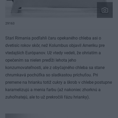
29163
Starí Rimania podľahli čaru opekaného chleba asi o
dvetisíc rokov skôr, než Kolumbus objavil Ameriku pre
vtedajších Európanov. Už vtedy vedeli, že ohriatím a
opečením sa nielen predĺži lehota jeho
konzumovateľnosti, ale z obyčajného chleba sa stane
chrumkavá pochúťka so sladkastou príchuťou. Pri
premene na hrianku totiž cukry a škrob v chlebe postupne
karamelizujú a menia farbu (až nakoniec zhorknú a
zuhoľnatejú, ale to už prekročili fázu hrianky).