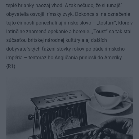
teplé hrianky naozaj vhod. A tak nečudo, že si tunajší
obyvatelia osvojili rímsky zvyk. Dokonca si na označenie
tejto činnosti ponechali aj rímske slovo – „tostum“, ktoré v
latinčine znamená opekanie a horenie. „Toust“ sa tak stal
súčasťou britskej národnej kultúry a aj ďalších
dobyvateľských ťažení stovky rokov po páde rímskeho
impéria – tentoraz ho Angličania priniesli do Ameriky.
{R1}