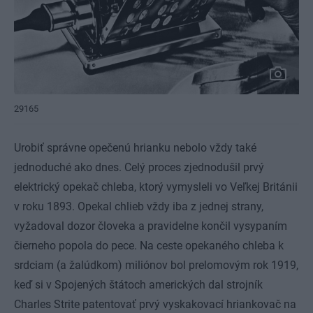
29165
Urobiť správne opečenú hrianku nebolo vždy také
jednoduché ako dnes. Celý proces zjednodušil prvý
elektrický opekač chleba, ktorý vymysleli vo Veľkej Británii
v roku 1893. Opekal chlieb vždy iba z jednej strany,
vyžadoval dozor človeka a pravidelne končil vysypaním
čierneho popola do pece. Na ceste opekaného chleba k
srdciam (a žalúdkom) miliónov bol prelomovým rok 1919,
keď si v Spojených štátoch amerických dal strojník
Charles Strite patentovať prvý vyskakovací hriankovač na