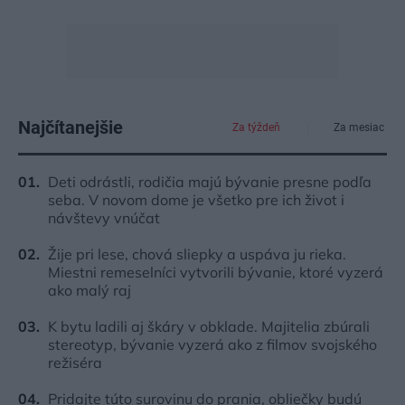
Najčítanejšie
Za týždeň
Za mesiac
Deti odrástli, rodičia majú bývanie presne podľa
seba. V novom dome je všetko pre ich život i
návštevy vnúčat
Žije pri lese, chová sliepky a uspáva ju rieka.
Miestni remeselníci vytvorili bývanie, ktoré vyzerá
ako malý raj
K bytu ladili aj škáry v obklade. Majitelia zbúrali
stereotyp, bývanie vyzerá ako z filmov svojského
režiséra
Pridajte túto surovinu do prania, obliečky budú