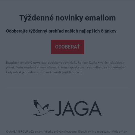
Týždenné novinky emailom
Odoberajte týždenný prehľad našich najlepších článkov
ODOBERAŤ
Bezplatný emailový newsletter posielame obvykle ku koncu týždňa – vo štvrtok alebo v
piatok. Vašu emailovú adresu nikomu inému neposkytneme a z odberu sa budete môcť
kedykoľvek jednoducho odhlásiť niekoľkými kliknutiami.
© JAGA GROUP a Zoznam. Všetky práva vyhradené. Obsah online magazínu Môjdom.sk