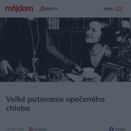
MENU
MÔJDOM
BÝVANIE
DOMÁCE SPOTREBIČE
Veľké putovanie opečeného
chleba
07. 09. 2005
Diskusia
Zdieľať