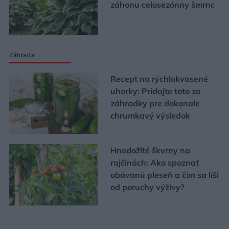
záhonu celosezónny šmrnc
Záhrada
Recept na rýchlokvasené
uhorky: Pridajte toto zo
záhradky pre dokonale
chrumkavý výsledok
Hnedožlté škvrny na
rajčinách: Ako spoznať
obávanú pleseň a čím sa líši
od poruchy výživy?