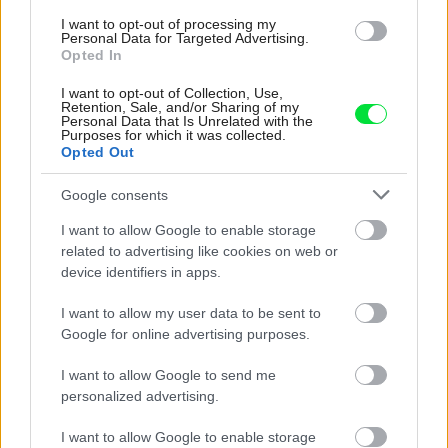
I want to opt-out of processing my
Personal Data for Targeted Advertising.
Opted In
I want to opt-out of Collection, Use,
Retention, Sale, and/or Sharing of my
Personal Data that Is Unrelated with the
Purposes for which it was collected.
Opted Out
Google consents
I want to allow Google to enable storage
related to advertising like cookies on web or
4 domáce triky, ako otvoriť fľašu vína aj
device identifiers in apps.
bez vývrtky. Stačí pár vecí, ktoré už máte
doma (video)
I want to allow my user data to be sent to
Google for online advertising purposes.
I want to allow Google to send me
personalized advertising.
I want to allow Google to enable storage