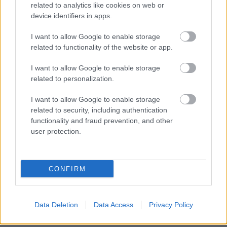
related to analytics like cookies on web or
device identifiers in apps.
I want to allow Google to enable storage
related to functionality of the website or app.
I want to allow Google to enable storage
related to personalization.
I want to allow Google to enable storage
Ktorý hriankovač zvíťazil v najnovšom
related to security, including authentication
functionality and fraud prevention, and other
redakčnom teste?
user protection.
Diskusia
CONFIRM
Data Deletion
Data Access
Privacy Policy