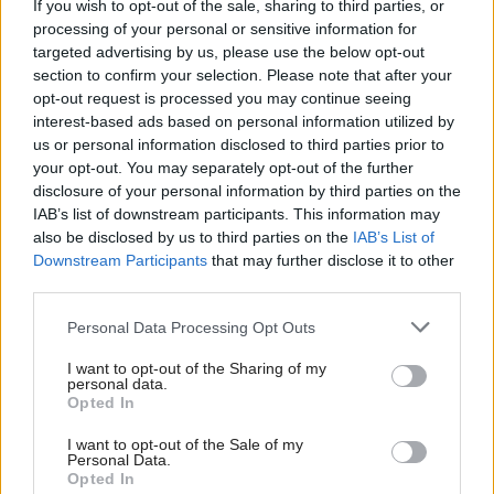
If you wish to opt-out of the sale, sharing to third parties, or
processing of your personal or sensitive information for
targeted advertising by us, please use the below opt-out
section to confirm your selection. Please note that after your
opt-out request is processed you may continue seeing
interest-based ads based on personal information utilized by
us or personal information disclosed to third parties prior to
your opt-out. You may separately opt-out of the further
disclosure of your personal information by third parties on the
IAB’s list of downstream participants. This information may
also be disclosed by us to third parties on the
IAB’s List of
Downstream Participants
that may further disclose it to other
third parties.
Please note that this website/app uses one or more Google
Personal Data Processing Opt Outs
services and may gather and store information including but
Žije pri lese, chová sliepky a uspáva ju
not limited to your visit or usage behaviour. You may click to
I want to opt-out of the Sharing of my
rieka. Miestni remeselníci vytvorili bývanie,
personal data.
grant or deny consent to Google and its third-party tags to
Opted In
ktoré vyzerá ako malý raj
use your data for below specified purposes in below Google
consent section.
I want to opt-out of the Sale of my
Personal Data.
Opted In