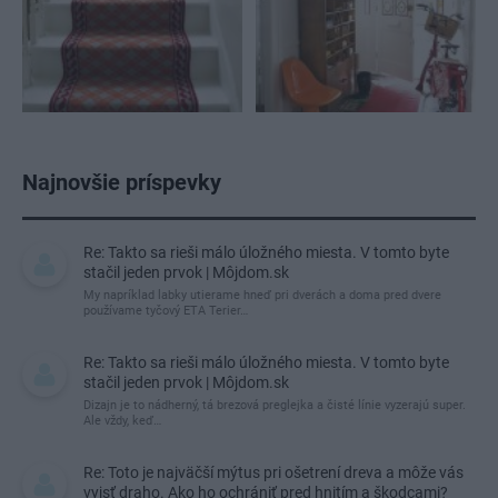
Najnovšie príspevky
Re: Takto sa rieši málo úložného miesta. V tomto byte
stačil jeden prvok | Môjdom.sk
My napríklad labky utierame hneď pri dverách a doma pred dvere
používame tyčový ETA Terier…
Re: Takto sa rieši málo úložného miesta. V tomto byte
stačil jeden prvok | Môjdom.sk
Dizajn je to nádherný, tá brezová preglejka a čisté línie vyzerajú super.
Ale vždy, keď…
Re: Toto je najväčší mýtus pri ošetrení dreva a môže vás
vyjsť draho. Ako ho ochrániť pred hnitím a škodcami?