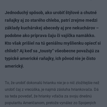
Jednoduchý spôsob, ako urobiť štýlové a chutné
raňajky aj zo starého chleba, patrí zrejme medzi
základy kuchárskej abecedy aj pre nekuchárov –
podobne ako príprava čaju či vajíčka namäkko.
Kto však prišiel na tú geniálnu myšlienku opiecť si
chlieb? Aj keď sa „tousty“ všeobecne považujú za
typické americké raňajky, ich pôvod nie je čisto
americký.
To, že urobiť dokonalú hrianku nie je o nič zložitejšie než
urobiť čaj z vrecúška, je najmä zásluha hriankovača. Dá
sa teda povedať, že hrianky vďačia za svoju dnešnú
popularitu Američanom, pretože vynález zo Spojených