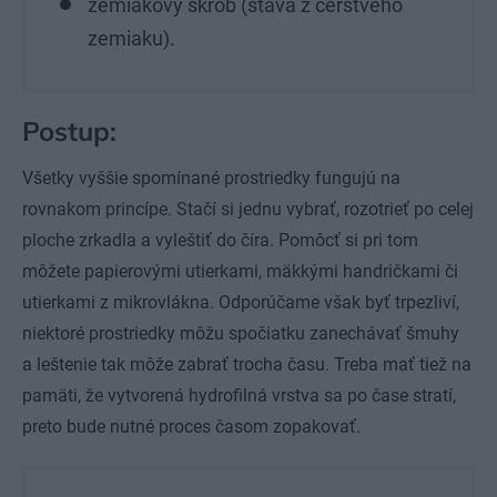
zemiakový škrob (šťava z čerstvého
zemiaku).
Postup:
Všetky vyššie spomínané prostriedky fungujú na
rovnakom princípe. Stačí si jednu vybrať, rozotrieť po celej
ploche zrkadla a vyleštiť do číra. Pomôcť si pri tom
môžete papierovými utierkami, mäkkými handričkami či
utierkami z mikrovlákna. Odporúčame však byť trpezliví,
niektoré prostriedky môžu spočiatku zanechávať šmuhy
a leštenie tak môže zabrať trocha času. Treba mať tiež na
pamäti, že vytvorená hydrofilná vrstva sa po čase stratí,
preto bude nutné proces časom zopakovať.