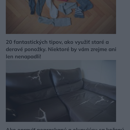
20 fantastických tipov, ako využiť staré a
deravé ponožky. Niektoré by vám zrejme ani
len nenapadli!
Ako opraviť popraskanú a olupujúcu sa koženú