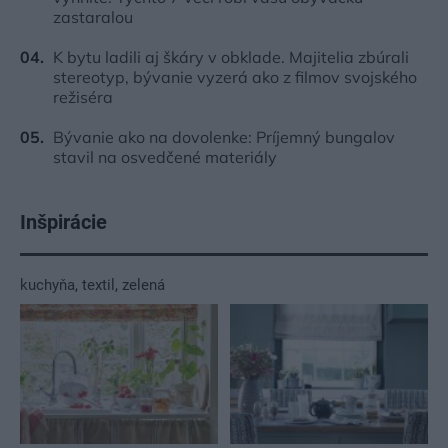
zastaralou
K bytu ladili aj škáry v obklade. Majitelia zbúrali
stereotyp, bývanie vyzerá ako z filmov svojského
režiséra
Bývanie ako na dovolenke: Príjemný bungalov
stavil na osvedčené materiály
Inšpirácie
kuchyňa
,
textil
,
zelená