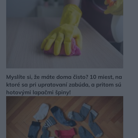
Myslíte si, že máte doma čisto? 10 miest, na
ktoré sa pri upratovaní zabúda, a pritom sú
hotovými lapačmi špiny!