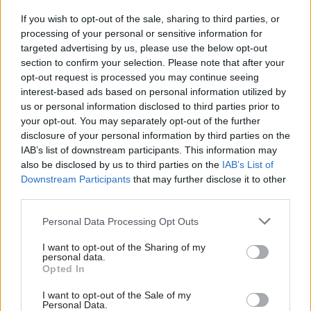
If you wish to opt-out of the sale, sharing to third parties, or
processing of your personal or sensitive information for
targeted advertising by us, please use the below opt-out
section to confirm your selection. Please note that after your
opt-out request is processed you may continue seeing
interest-based ads based on personal information utilized by
us or personal information disclosed to third parties prior to
your opt-out. You may separately opt-out of the further
disclosure of your personal information by third parties on the
7 nápadov, ako využiť staré CD, na ktoré doma
IAB’s list of downstream participants. This information may
sadá prach. Skúšali ste už trik, ako ochrániť
also be disclosed by us to third parties on the
IAB’s List of
úrodu pred vtákmi?
Downstream Participants
that may further disclose it to other
third parties.
Please note that this website/app uses one or more Google
Personal Data Processing Opt Outs
Dom z tehly
services and may gather and store information including but
not limited to your visit or usage behaviour. You may click to
I want to opt-out of the Sharing of my
personal data.
grant or deny consent to Google and its third-party tags to
Opted In
use your data for below specified purposes in below Google
consent section.
I want to opt-out of the Sale of my
Personal Data.