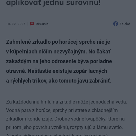
aplikovať jednu surovinu!
18. 02. 2025
Diskusia
Zdieľať
Zahmlené zrkadlo po horúcej sprche nie je
v kúpeľniach ničím nezvyčajným. No čakať
zakaždým na jeho odrosenie býva poriadne
otravné. Našťastie existuje zopár lacných
a rýchlych trikov, ako tomuto javu zabrániť.
Za každodennú hmlu na zrkadle môže jednoduchá veda.
Vodná para z horúcej sprchy pri strete s chladnejším
zrkadlom kondenzuje. Drobné vodné kvapôčky, ktoré na
pri tom jeho povrchu vzniknú, rozptyľujú a lámu svetlo.
A preto vidíme miesto vlastnej tváre len nejasný,