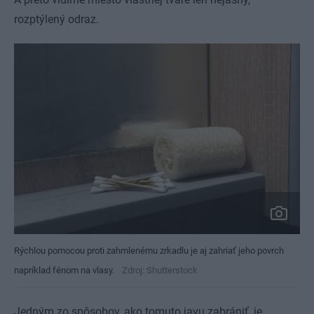
rozptýlený odraz.
Rýchlou pomocou proti zahmlenému zrkadlu je aj zahriať jeho povrch
napríklad fénom na vlasy.
Zdroj: Shutterstock
Jedným zo spôsobov, ako tomuto javu zabrániť, je