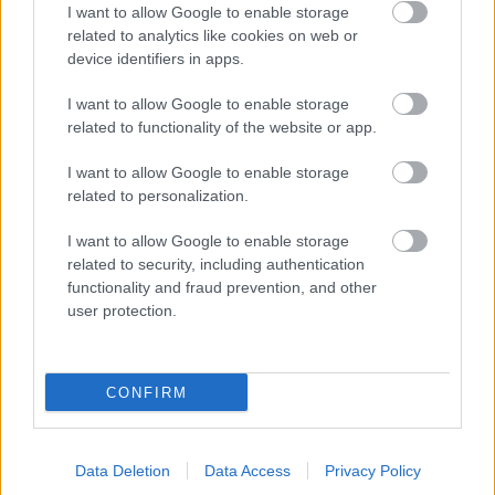
I want to allow Google to enable storage
related to analytics like cookies on web or
device identifiers in apps.
I want to allow Google to enable storage
related to functionality of the website or app.
Vymrznutie stavby – je alebo nie je potrebné?
I want to allow Google to enable storage
Dom z tehly
related to personalization.
I want to allow Google to enable storage
related to security, including authentication
functionality and fraud prevention, and other
user protection.
CONFIRM
Kúpili sme chalupu, na veľkú rekonštrukciu ale
Data Deletion
Data Access
Privacy Policy