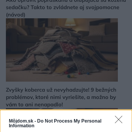
sedačku? Takto to zvládnete aj svojpomocne
(návod)
Zvyšky koberca už nevyhadzujte! 9 bežných
problémov, ktoré nimi vyriešite, a možno by
vám to ani nenapadlo!
Môjdom.sk -
Do Not Process My Personal
Information