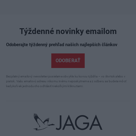
Týždenné novinky emailom
Odoberajte týždenný prehľad našich najlepších článkov
ODOBERAŤ
Bezplatný emailový newsletter posielame obvykle ku koncu týždňa – vo štvrtok alebo v
piatok. Vašu emailovú adresu nikomu inému neposkytneme a z odberu sa budete môcť
kedykoľvek jednoducho odhlásiť niekoľkými kliknutiami.