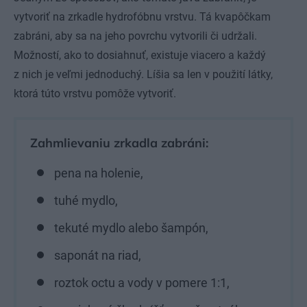
vytvoriť na zrkadle hydrofóbnu vrstvu. Tá kvapôčkam
zabráni, aby sa na jeho povrchu vytvorili či udržali.
Možností, ako to dosiahnuť, existuje viacero a každý
z nich je veľmi jednoduchý. Líšia sa len v použití látky,
ktorá túto vrstvu pomôže vytvoriť.
Zahmlievaniu zrkadla zabráni:
pena na holenie,
tuhé mydlo,
tekuté mydlo alebo šampón,
saponát na riad,
roztok octu a vody v pomere 1:1,