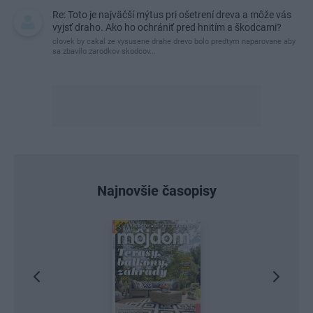
Re: Toto je najväčší mýtus pri ošetrení dreva a môže vás
vyjsť draho. Ako ho ochrániť pred hnitím a škodcami?
clovek by cakal ze vysusene drahe drevo bolo predtym naparovane aby
sa zbavilo zarodkov skodcov...
Najnovšie časopisy