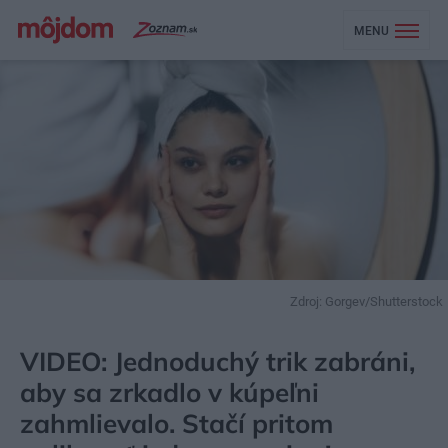
MENU
Zdroj: Gorgev/Shutterstock
MÔJDOM
BÝVANIE
KÚPEĽŇA, WC
VIDEO: Jednoduchý trik zabráni,
aby sa zrkadlo v kúpeľni
zahmlievalo. Stačí pritom