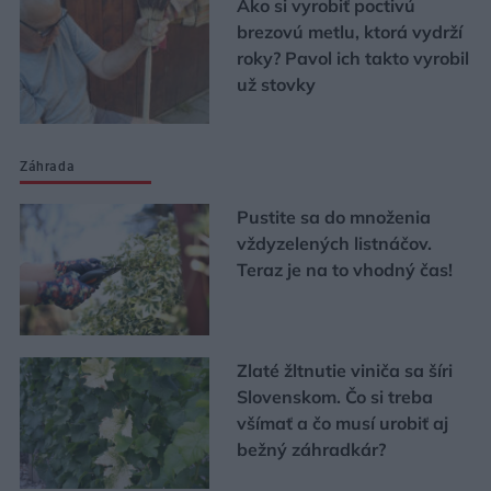
Ako si vyrobiť poctivú
brezovú metlu, ktorá vydrží
roky? Pavol ich takto vyrobil
už stovky
Záhrada
Pustite sa do množenia
vždyzelených listnáčov.
Teraz je na to vhodný čas!
Zlaté žltnutie viniča sa šíri
Slovenskom. Čo si treba
všímať a čo musí urobiť aj
bežný záhradkár?