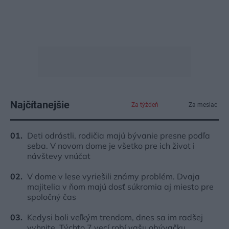
Najčítanejšie
Za týždeň
Za mesiac
Deti odrástli, rodičia majú bývanie presne podľa
seba. V novom dome je všetko pre ich život i
návštevy vnúčat
V dome v lese vyriešili známy problém. Dvaja
majitelia v ňom majú dosť súkromia aj miesto pre
spoločný čas
Kedysi boli veľkým trendom, dnes sa im radšej
vyhnite. Týchto 7 vecí robí vašu obývačku