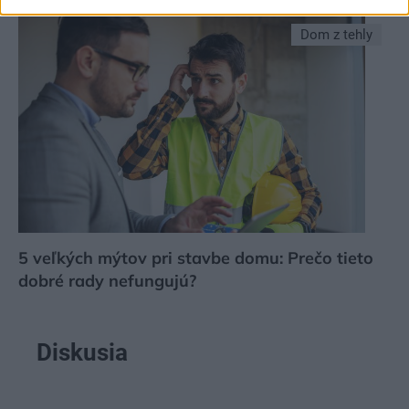
čas neostáva
Dom z tehly
5 veľkých mýtov pri stavbe domu: Prečo tieto
dobré rady nefungujú?
Diskusia