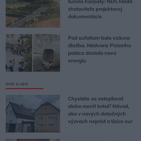
tunela Karpaty: NDS hľadá
zhotoviteľa projektovej
dokumentácie
Pod asfaltom bola vzácna
dlažba. Nádvorie Pistoriho
paláca dostalo novú
energiu
Urob si sám
Chystáte sa zatepľovať
alebo meniť kotol? Návod,
ako v nových dotačných
výzvach neprísť o tisíce eur