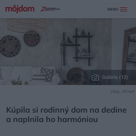
MENU
Galéria (12)
Zdroj: Jiří Hurt
MÔJDOM
BÝVANIE
NAVRHOVANIE INTERIÉRU
Kúpila si rodinný dom na dedine
a naplnila ho harmóniou