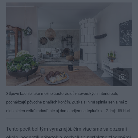
Stĺpové kachle, aké možno často vidieť v severských interiéroch,
pochádzajú pôvodne z našich končín. Zuzka si nimi splnila sen a má z
nich nielen veľkú radosť, ale aj doma príjemne teplučko.
Zdroj: Jiří Hurt
Tento pocit bol tým výraznejší, čím viac sme sa obzerali
okolo, hodnotili nábytok a kochali sa perfektne zladenými