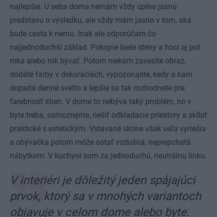
najlepšie. U seba doma nemám vždy úplne jasnú
predstavu o výsledku, ale vždy mám jasno v tom, aká
bude cesta k nemu. Inak ale odporúčam čo
najjednoduchší základ. Pokojne biele steny a hoci aj pol
roka alebo rok bývať. Potom niekam zavesíte obraz,
dodáte farby v dekoráciách, vypozorujete, kedy a kam
dopadá denné svetlo a lepšie sa tak rozhodnete pre
farebnosť stien. V dome to nebýva taký problém, no v
byte treba, samozrejme, riešiť odkladacie priestory a skĺbiť
praktické s estetickým. Vstavané skrine však veľa vyriešia
a obývačka potom môže ostať vzdušná, neprepchatá
nábytkom. V kuchyni som za jednoduchú, neutrálnu linku.
V interiéri je dôležitý jeden spájajúci
prvok, ktorý sa v mnohých variantoch
objavuje v celom dome alebo byte.