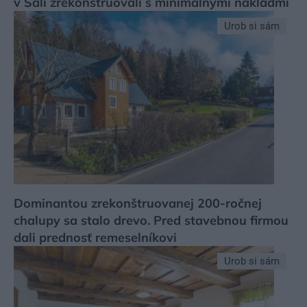
v Šali zrekonštruovali s minimálnymi nákladmi
Urob si sám
Dominantou zrekonštruovanej 200-ročnej
chalupy sa stalo drevo. Pred stavebnou firmou
dali prednosť remeselníkovi
Urob si sám