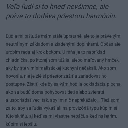
Veľa ľudí si to hneď nevšimne, ale
práve to dodáva priestoru harmóniu.
Ľudia mi píšu, že mám stále upratané, ale to je práve tým
neutrálnym základom a zladenými doplnkami. Občas ale
urobím rada aj krok bokom. U mňa je to napríklad
chladnička, po ktorej som túžila, alebo maľovaný hrnček,
aký by ste v minimalistickej kuchyni nečakali. Ako som
hovorila, nie je zlé si priestor zažiť a zariaďovať ho
postupne. Zistiť, kde by sa vám hodila odkladacia plocha,
ako sa budú doma pohybovať deti alebo zvieratá
a usporiadať veci tak, aby im nič neprekážalo… Tiež som
za to, aby sa ľudia vykašlali na provizóriá typu kúpim si
túto skriňu, aj keď sa mi vlastne nepáči, a keď našetrím,
kúpim si lepšiu.