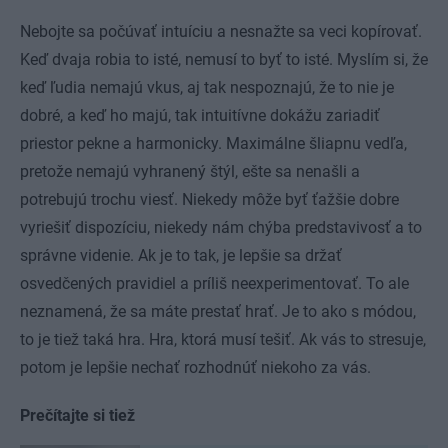
Nebojte sa počúvať intuíciu a nesnažte sa veci kopírovať.
Keď dvaja robia to isté, nemusí to byť to isté. Myslím si, že
keď ľudia nemajú vkus, aj tak nespoznajú, že to nie je
dobré, a keď ho majú, tak intuitívne dokážu zariadiť
priestor pekne a harmonicky. Maximálne šliapnu vedľa,
pretože nemajú vyhranený štýl, ešte sa nenašli a
potrebujú trochu viesť. Niekedy môže byť ťažšie dobre
vyriešiť dispozíciu, niekedy nám chýba predstavivosť a to
správne videnie. Ak je to tak, je lepšie sa držať
osvedčených pravidiel a príliš neexperimentovať. To ale
neznamená, že sa máte prestať hrať. Je to ako s módou,
to je tiež taká hra. Hra, ktorá musí tešiť. Ak vás to stresuje,
potom je lepšie nechať rozhodnúť niekoho za vás.
Prečítajte si tiež