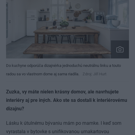
Do kuchyne odporúča dizajnérka jednoduchú neutrálnu linku a touto
radou sa vo vlastnom dome aj sama riadila.
Zdroj: Jiří Hurt
Zuzka, vy máte nielen krásny domov, ale navrhujete
interiéry aj pre iných. Ako ste sa dostali k interiérovému
dizajnu?
Lásku k útulnému bývaniu mám po mamke. I keď som
vyrastala v bytovke s unifikovanou umakartovou