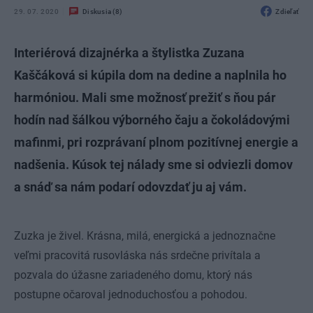
29. 07. 2020
Diskusia (8)
Zdieľať
Interiérová dizajnérka a štylistka Zuzana
Kaščáková si kúpila dom na dedine a naplnila ho
harmóniou. Mali sme možnosť prežiť s ňou pár
hodín nad šálkou výborného čaju a čokoládovými
mafinmi, pri rozprávaní plnom pozitívnej energie a
nadšenia. Kúsok tej nálady sme si odviezli domov
a snáď sa nám podarí odovzdať ju aj vám.
Zuzka je živel. Krásna, milá, energická a jednoznačne
veľmi pracovitá rusovláska nás srdečne privítala a
pozvala do úžasne zariadeného domu, ktorý nás
postupne očaroval jednoduchosťou a pohodou.