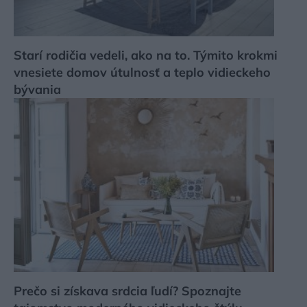
Starí rodičia vedeli, ako na to. Týmito krokmi
vnesiete domov útulnosť a teplo vidieckeho
bývania
Prečo si získava srdcia ľudí? Spoznajte