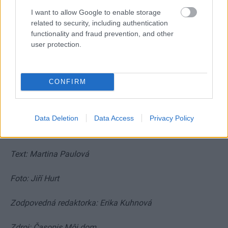
I want to allow Google to enable storage
related to security, including authentication
functionality and fraud prevention, and other
user protection.
CONFIRM
13
Data Deletion
Data Access
Privacy Policy
Text: Martina Paulová
Foto: Jiří Hurt
Zodpovedná redaktorka: Erika Kuhnová
Zdroj: Časopis Môj dom