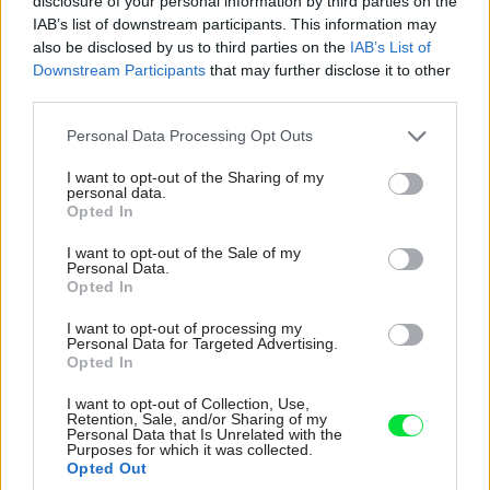
disclosure of your personal information by third parties on the
IAB’s list of downstream participants. This information may
also be disclosed by us to third parties on the
IAB’s List of
Downstream Participants
that may further disclose it to other
third parties.
Please note that this website/app uses one or more Google
Personal Data Processing Opt Outs
services and may gather and store information including but
not limited to your visit or usage behaviour. You may click to
I want to opt-out of the Sharing of my
personal data.
grant or deny consent to Google and its third-party tags to
Opted In
use your data for below specified purposes in below Google
consent section.
I want to opt-out of the Sale of my
Personal Data.
Opted In
Interiérová dizajnérka Zuzana Kaščáková
Zdroj: Jiří Hurt
I want to opt-out of processing my
Personal Data for Targeted Advertising.
Opted In
I want to opt-out of Collection, Use,
Retention, Sale, and/or Sharing of my
Personal Data that Is Unrelated with the
Purposes for which it was collected.
Opted Out