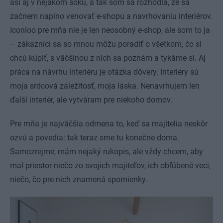
asi aj v nejakom šoku, a tak som sa rozhodla, že sa
začnem naplno venovať e-shopu a navrhovaniu interiérov.
Iconioo pre mňa nie je len neosobný e-shop, ale som to ja
– zákazníci sa so mnou môžu poradiť o všetkom, čo si
chcú kúpiť, s väčšinou z nich sa poznám a tykáme si. Aj
práca na návrhu interiéru je otázka dôvery. Interiéry sú
moja srdcová záležitosť, moja láska. Nenavrhujem len
ďalší interiér, ale vytváram pre niekoho domov.
Pre mňa je najväčšia odmena to, keď sa majitelia neskôr
ozvú a povedia: tak teraz sme tu konečne doma.
Samozrejme, mám nejaký rukopis, ale vždy chcem, aby
mal priestor niečo zo svojich majiteľov, ich obľúbené veci,
niečo, čo pre nich znamená spomienky.