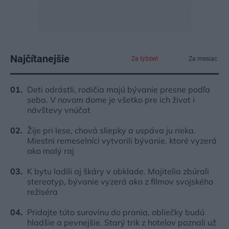
Najčítanejšie
Za týždeň
Za mesiac
Deti odrástli, rodičia majú bývanie presne podľa
seba. V novom dome je všetko pre ich život i
návštevy vnúčat
Žije pri lese, chová sliepky a uspáva ju rieka.
Miestni remeselníci vytvorili bývanie, ktoré vyzerá
ako malý raj
K bytu ladili aj škáry v obklade. Majitelia zbúrali
stereotyp, bývanie vyzerá ako z filmov svojského
režiséra
Pridajte túto surovinu do prania, obliečky budú
hladšie a pevnejšie. Starý trik z hotelov poznali už