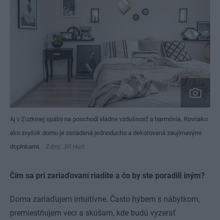
Aj v Zuzkinej spálni na poschodí vládne vzdušnosť a harmónia. Rovnako
ako zvyšok domu je zariadená jednoducho a dekorovaná zaujímavými
doplnkami.
Zdroj: Jiří Hurt
Čím sa pri zariaďovaní riadite a čo by ste poradili iným?
Doma zariaďujem intuitívne. Často hýbem s nábytkom,
premiestňujem veci a skúšam, kde budú vyzerať