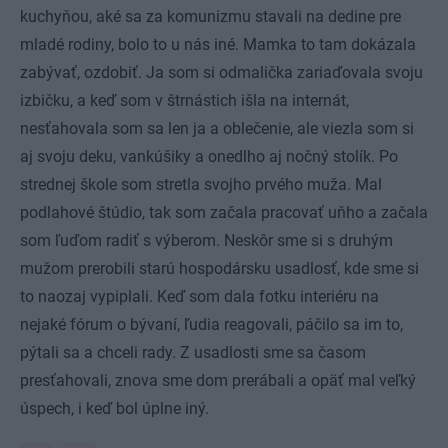
kuchyňou, aké sa za komunizmu stavali na dedine pre
mladé rodiny, bolo to u nás iné. Mamka to tam dokázala
zabývať, ozdobiť. Ja som si odmalička zariaďovala svoju
izbičku, a keď som v štrnástich išla na internát,
nesťahovala som sa len ja a oblečenie, ale viezla som si
aj svoju deku, vankúšiky a onedlho aj nočný stolík. Po
strednej škole som stretla svojho prvého muža. Mal
podlahové štúdio, tak som začala pracovať uňho a začala
som ľuďom radiť s výberom. Neskôr sme si s druhým
mužom prerobili starú hospodársku usadlosť, kde sme si
to naozaj vypiplali. Keď som dala fotku interiéru na
nejaké fórum o bývaní, ľudia reagovali, páčilo sa im to,
pýtali sa a chceli rady. Z usadlosti sme sa časom
presťahovali, znova sme dom prerábali a opäť mal veľký
úspech, i keď bol úplne iný.