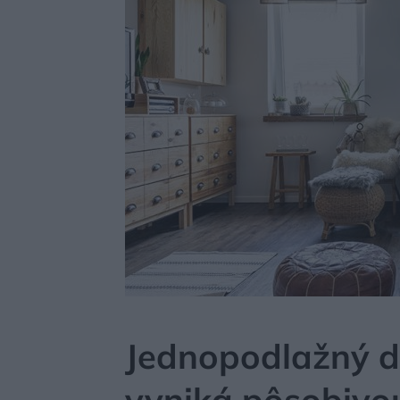
MÔJDOM
BÝVANIE
NÁVŠTEVA
Jednopodlažný d