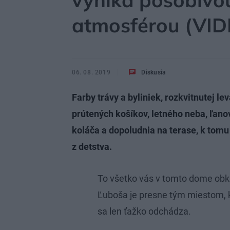
vyniká pôsobivo
atmosférou (VID
06. 08. 2019
Diskusia
Farby trávy a byliniek, rozkvitnutej l
prútených košíkov, letného neba, ľan
koláča a dopoludnia na terase, k tomu
z detstva.
To všetko vás v tomto dome obkl
Ľuboša je presne tým miestom, k
sa len ťažko odchádza.