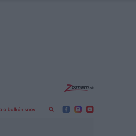
a a balkón snov