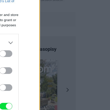
naparovane aby sa zbavilo zarodkov skodcov...
B’s List of
er and store
to grant or
ed purposes
Najnovšie časopisy