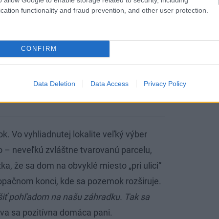
cation functionality and fraud prevention, and other user protection.
CONFIRM
, všade bujnie levanduľa. Danka nemá rada
aturálnu a pestrú. Takú neškolenú, vidiecku. „U nás
i. Je to podľa mňa také prirodzenejšie,“ hovorí.
Data Deletion
Data Access
Privacy Policy
. Vo vyhliadnutej lokalite veľký výber
lo – neveľkú zvláštne tvarovanú parcelu,
zka, že sa dom na obvyklé miesto „pri ulici“
 opačnom konci, kde sa pozemok rozširuje.
šiť pohľadom na našu záhradku. Tak sa
va sa pozitívna domáca pani.