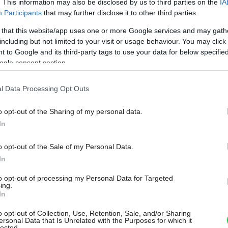
. This information may also be disclosed by us to third parties on the
IA
Participants
that may further disclose it to other third parties.
do domu Danka. Kreatívna majiteľka je pôvodkyňou
ealizujú spoločne s manželom.
 that this website/app uses one or more Google services and may gath
including but not limited to your visit or usage behaviour. You may click 
 to Google and its third-party tags to use your data for below specifi
ogle consent section.
dinného domu
l Data Processing Opt Outs
o opt-out of the Sharing of my personal data.
ila v bytovke celý život a o sťahovaní do
In
ku ani počuť. No jej manžel Ľuboš, ako
o opt-out of the Sale of my Personal Data.
pre rodinu dom.
„V byte som stále niečo
In
ľmi nebolo čo,“
smeje sa Danka.
to opt-out of processing my Personal Data for Targeted
ing.
In
, a ešte celý dom, bola pre ňu lákavá, a tak
o opt-out of Collection, Use, Retention, Sale, and/or Sharing
dvtedy nabrali veci rýchly spád – v apríli
ersonal Data that Is Unrelated with the Purposes for which it
lected.