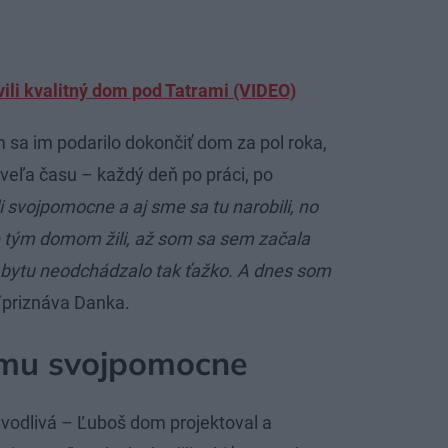
ili kvalitný dom pod Tatrami (VIDEO)
a im podarilo dokončiť dom za pol roka,
 veľa času – každý deň po práci, po
li svojpomocne a aj sme sa tu narobili, no
e tým domom žili, až som sa sem začala
 bytu neodchádzalo tak ťažko. A dnes som
“
priznáva Danka.
omu svojpomocne
vodlivá – Ľuboš dom projektoval a