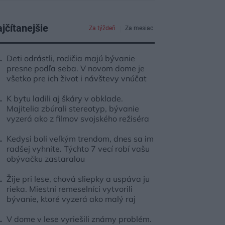
jčítanejšie
Za týždeň
Za mesiac
Deti odrástli, rodičia majú bývanie
presne podľa seba. V novom dome je
všetko pre ich život i návštevy vnúčat
K bytu ladili aj škáry v obklade.
Majitelia zbúrali stereotyp, bývanie
vyzerá ako z filmov svojského režiséra
Kedysi boli veľkým trendom, dnes sa im
radšej vyhnite. Týchto 7 vecí robí vašu
obývačku zastaralou
Žije pri lese, chová sliepky a uspáva ju
rieka. Miestni remeselníci vytvorili
bývanie, ktoré vyzerá ako malý raj
V dome v lese vyriešili známy problém.