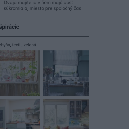
Dvaja majitelia v ňom majú dosť
súkromia aj miesto pre spoločný čas
špirácie
chyňa
,
textil
,
zelená