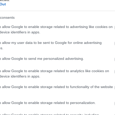
 sa štvorčlenná rodina sťahovala. Ako
Out
 dom k päťdesiatke.{R1}
consents
Môj dom Špeciál 02/2026
o allow Google to enable storage related to advertising like cookies on
evice identifiers in apps.
o allow my user data to be sent to Google for online advertising
s.
to allow Google to send me personalized advertising.
o allow Google to enable storage related to analytics like cookies on
evice identifiers in apps.
o allow Google to enable storage related to functionality of the website
o allow Google to enable storage related to personalization.
o allow Google to enable storage related to security, including