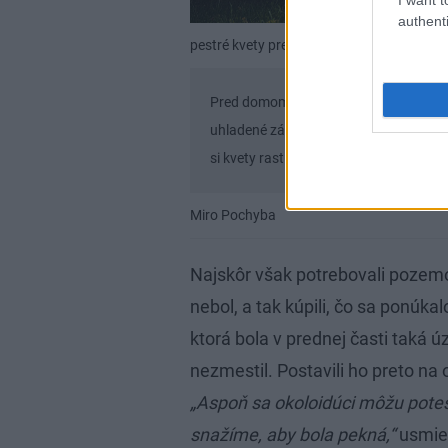
authenti
pestré kvety pred domom
Miro Pochyba
Pred domom rastú pestrofarebné kvety
uhladené záhrady, aj tú svoju chcela n
si kvety rastú kade-tade, kde sa im páč
Miro Pochyba
Najskôr však potrebovali pozemok
nebol, a tak kúpili, čo sa ponúka
ktorá bola v prednej časti taká ú
nezmestil. Postavili ho preto na
„Aspoň sa okoloidúci môžu pote
snažíme, aby bola pekná,“
usmie