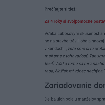
Prečítajte si tiež:
Za 4 roky si svojpomocne postav
Vďaka Ľubošovým skúsenostiam s
no na stavbe trávili obaja naozaj
víkendoch.
„Veľa sme si tu urobi
mali sme z toho radosť. Tak sm
tešiť. Vďaka tomu sa mi z nášho
rada, činžiak mi vôbec nechýba,
Zariaďovanie d
Deľba úloh bola u manželov spra