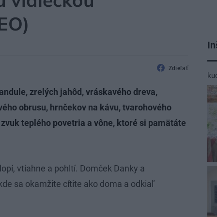
u vidieckou
EO)
In
Zdieľať
ku
evandule, zrelých jahôd, vráskavého dreva,
ového obrusu, hrnčekov na kávu, tvarohového
 zvuk teplého povetria a vône, ktoré si pamätáte
opí, vtiahne a pohltí. Domček Danky a
de sa okamžite cítite ako doma a odkiaľ