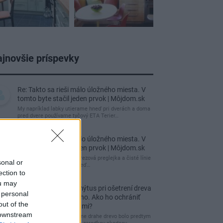
jnovšie príspevky
Re: Takto sa rieši málo úložného miesta. V
tomto byte stačil jeden prvok | Môjdom.sk
My napríklad labky utierame hneď pri dverách a doma
pred dvere používame tyčový ETA Terier…
Re: Takto sa rieši málo úložného miesta. V
tomto byte stačil jeden prvok | Môjdom.sk
Dizajn je to nádherný, tá brezová preglejka a čisté línie
sonal or
vyzerajú super. Ale vždy, keď…
ection to
ou may
Re: Toto je najväčší mýtus pri ošetrení dreva
 personal
a môže vás vyjsť draho. Ako ho ochrániť
out of the
pred hnitím a škodcami?
 downstream
clovek by cakal ze vysusene drahe drevo bolo predtym