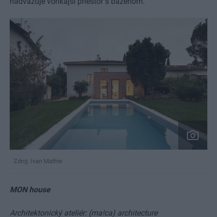
nadväzuje vonkajší priestor s bazénom.
Zdroj: Ivan Mathie
MON house
Architektonický ateliér: (ma!ca) architecture