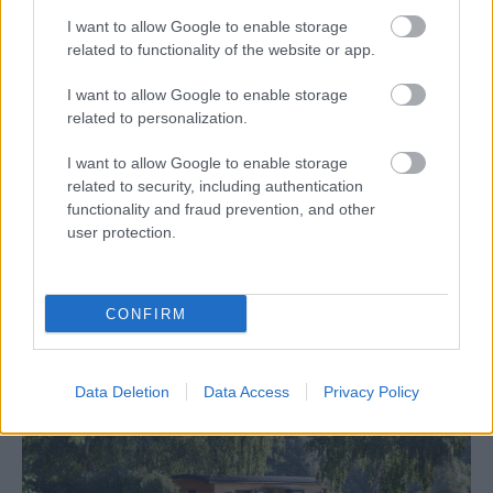
I want to allow Google to enable storage
related to functionality of the website or app.
I want to allow Google to enable storage
related to personalization.
I want to allow Google to enable storage
related to security, including authentication
functionality and fraud prevention, and other
user protection.
Deti už odrástli, tak si rodičia vytvorili dom
podľa seba. Majú perfektné bývanie pre
svoj život i pre vnúčatá
CONFIRM
Data Deletion
Data Access
Privacy Policy