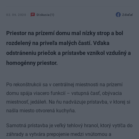
02. 06. 2020
Diskusia (1)
Zdieľať
Priestor na prízemí domu mal nízky strop a bol
rozdelený na priveľa malých častí. Vďaka
odstráneniu priečok a prístavbe vznikol vzdušný a
homogénny priestor.
Po rekonštrukcii sa v centrálnej miestnosti na prízemí
domu spája viacero funkcií – vstupná časť, obývacia
miestnosť, jedáleň. Na ňu nadväzuje prístavba, v ktorej si
našla miesto otvorená kuchyňa.
Samotná prístavba je veľký tehlový hranol, ktorý vytŕča do
záhrady a vytvára prepojenie medzi vnútornou a