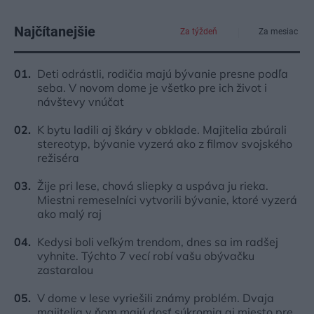
Najčítanejšie
Za týždeň
Za mesiac
Deti odrástli, rodičia majú bývanie presne podľa
seba. V novom dome je všetko pre ich život i
návštevy vnúčat
K bytu ladili aj škáry v obklade. Majitelia zbúrali
stereotyp, bývanie vyzerá ako z filmov svojského
režiséra
Žije pri lese, chová sliepky a uspáva ju rieka.
Miestni remeselníci vytvorili bývanie, ktoré vyzerá
ako malý raj
Kedysi boli veľkým trendom, dnes sa im radšej
vyhnite. Týchto 7 vecí robí vašu obývačku
zastaralou
V dome v lese vyriešili známy problém. Dvaja
majitelia v ňom majú dosť súkromia aj miesto pre