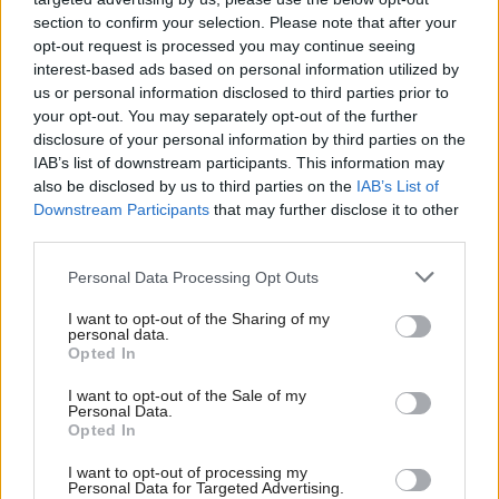
section to confirm your selection. Please note that after your
opt-out request is processed you may continue seeing
interest-based ads based on personal information utilized by
us or personal information disclosed to third parties prior to
your opt-out. You may separately opt-out of the further
disclosure of your personal information by third parties on the
IAB’s list of downstream participants. This information may
also be disclosed by us to third parties on the
IAB’s List of
Downstream Participants
that may further disclose it to other
third parties.
Please note that this website/app uses one or more Google
Personal Data Processing Opt Outs
services and may gather and store information including but
not limited to your visit or usage behaviour. You may click to
I want to opt-out of the Sharing of my
personal data.
grant or deny consent to Google and its third-party tags to
Opted In
use your data for below specified purposes in below Google
Šíri sa z odpadkového koša silný zápach?
consent section.
I want to opt-out of the Sale of my
Personal Data.
Tieto kroky vám pomôžu zbaviť sa ho
Opted In
I want to opt-out of processing my
Personal Data for Targeted Advertising.