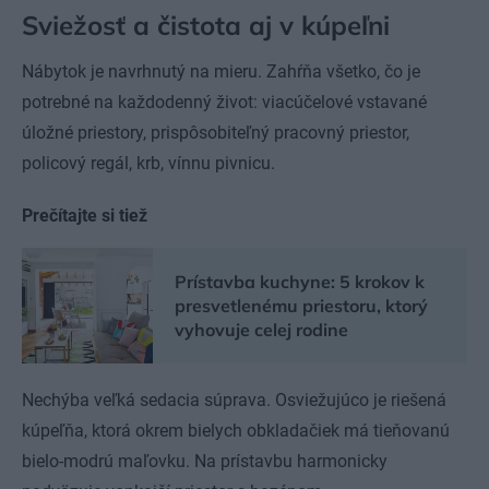
Sviežosť a čistota aj v kúpeľni
Nábytok je navrhnutý na mieru. Zahŕňa všetko, čo je
potrebné na každodenný život: viacúčelové vstavané
úložné priestory, prispôsobiteľný pracovný priestor,
policový regál, krb, vínnu pivnicu.
Prečítajte si tiež
Prístavba kuchyne: 5 krokov k
presvetlenému priestoru, ktorý
vyhovuje celej rodine
Nechýba veľká sedacia súprava. Osviežujúco je riešená
kúpeľňa, ktorá okrem bielych obkladačiek má tieňovanú
bielo-modrú maľovku. Na prístavbu harmonicky