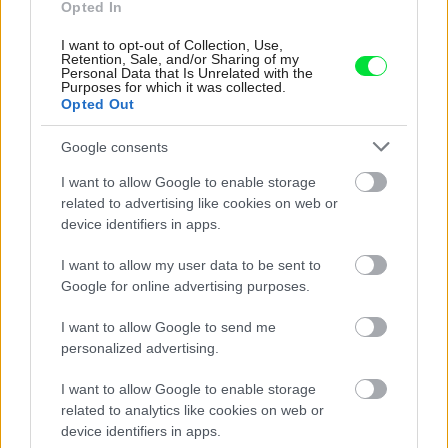
Opted In
I want to opt-out of Collection, Use,
Retention, Sale, and/or Sharing of my
Personal Data that Is Unrelated with the
Purposes for which it was collected.
Opted Out
Google consents
I want to allow Google to enable storage
related to advertising like cookies on web or
device identifiers in apps.
Pridajte túto surovinu do prania, obliečky
I want to allow my user data to be sent to
Google for online advertising purposes.
budú hladšie a pevnejšie. Starý trik z
hotelov poznali už naše babičky
I want to allow Google to send me
personalized advertising.
I want to allow Google to enable storage
related to analytics like cookies on web or
device identifiers in apps.