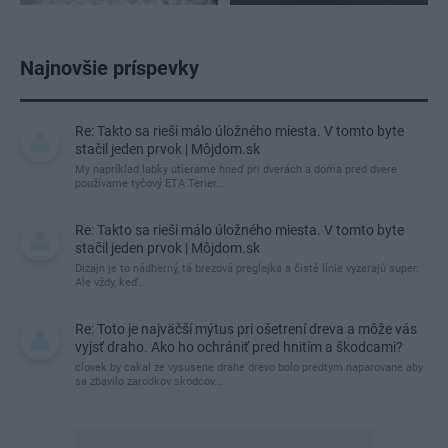
Najnovšie príspevky
Re: Takto sa rieši málo úložného miesta. V tomto byte
stačil jeden prvok | Môjdom.sk
My napríklad labky utierame hneď pri dverách a doma pred dvere
používame tyčový ETA Terier…
Re: Takto sa rieši málo úložného miesta. V tomto byte
stačil jeden prvok | Môjdom.sk
Dizajn je to nádherný, tá brezová preglejka a čisté línie vyzerajú super.
Ale vždy, keď…
Re: Toto je najväčší mýtus pri ošetrení dreva a môže vás
vyjsť draho. Ako ho ochrániť pred hnitím a škodcami?
clovek by cakal ze vysusene drahe drevo bolo predtym naparovane aby
sa zbavilo zarodkov skodcov...