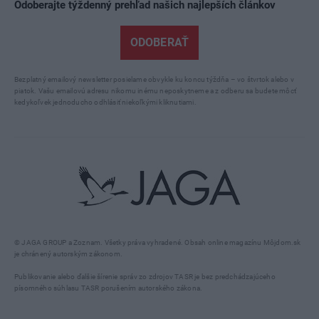
Odoberajte týždenný prehľad našich najlepších článkov
ODOBERAŤ
Bezplatný emailový newsletter posielame obvykle ku koncu týždňa – vo štvrtok alebo v
piatok. Vašu emailovú adresu nikomu inému neposkytneme a z odberu sa budete môcť
kedykoľvek jednoducho odhlásiť niekoľkými kliknutiami.
© JAGA GROUP a Zoznam. Všetky práva vyhradené. Obsah online magazínu Môjdom.sk
je chránený autorským zákonom.
Publikovanie alebo ďalšie šírenie správ zo zdrojov TASR je bez predchádzajúceho
písomného súhlasu TASR porušením autorského zákona.