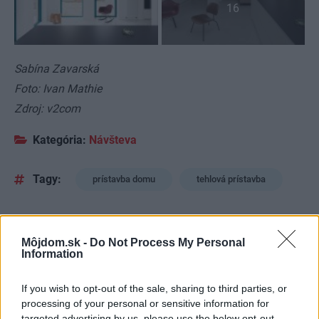
16
Sabína Zavarská
Foto: Ivan Mathie
Zdroj: v2com
Kategória:
Návšteva
Tagy:
prístavba domu
tehlová prístavba
Môjdom.sk -
Do Not Process My Personal
Zdieľať článok
Information
If you wish to opt-out of the sale, sharing to third parties, or
processing of your personal or sensitive information for
Pozrite si viac
targeted advertising by us, please use the below opt-out