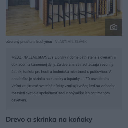
otvorený priestor s kuchyňou
VLASTIMIL SLÁVIK
MEDZI NAJZAUJíMAVEJšIE prvky v dome patrí stena s dverami s
obkladom z kamennej dyhy. Za dverami sa nachádzajú sezónny
šatník, toaleta pre hostí a technická miestnosť s práčovňou. V
chodbičke je skrinka na kabelky a topánky s LED osvetlením.
Veľmi zaujímavé svetelné efekty vznikajú večer, keď sa v chodbe
rozsvieti svetlo a spoločnosť sedí v obývačke len pri tlmenom
osvetlení.
Drevo a skrinka na koňaky