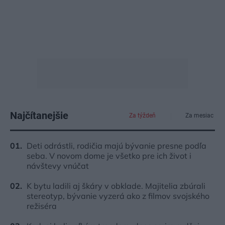
Najčítanejšie
Za týždeň
Za mesiac
Deti odrástli, rodičia majú bývanie presne podľa
seba. V novom dome je všetko pre ich život i
návštevy vnúčat
K bytu ladili aj škáry v obklade. Majitelia zbúrali
stereotyp, bývanie vyzerá ako z filmov svojského
režiséra