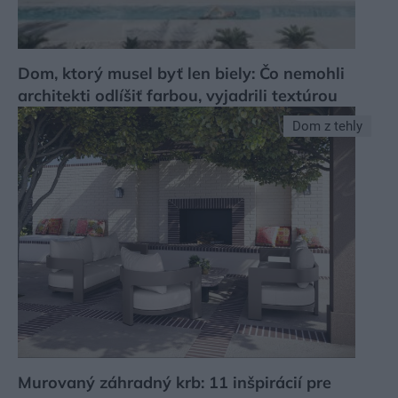
Dom, ktorý musel byť len biely: Čo nemohli
architekti odlíšiť farbou, vyjadrili textúrou
Dom z tehly
Murovaný záhradný krb: 11 inšpirácií pre