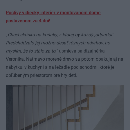
Poctivý vidiecky interiér v montovanom dome
postavenom za 4 dni!
„Chcel skrinku na koňaky, z ktorej by každý ,odpadol´.
Predchádzalo jej možno desať rôznych návrhov, no
myslím, že to stálo za to,“
usmieva sa dizajnérka
Veronika. Natmavo morené drevo sa potom opakuje aj na
nábytku, v kuchyni a na ležadle pod schodmi, ktoré je
obľúbeným priestorom pre hry detí.