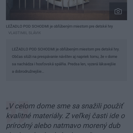
LEŽADLO POD SCHODMI je obľúbeným miestom pre detské hry
VLASTIMIL SLÁVIK
LEŽADLO POD SCHODMI je obľúbeným miestom pre detské hry.
Občas slúži na prespávanie návštev aj napriek tomu, že v dome
sa nachádza i hosťovská spálňa. Predsa len, vyzerá lákavejšie
a dobrodružnejšie…
​„V celom dome sme sa snažili použiť
kvalitné materiály. Z veľkej časti ide o
prírodný alebo natmavo morený dub