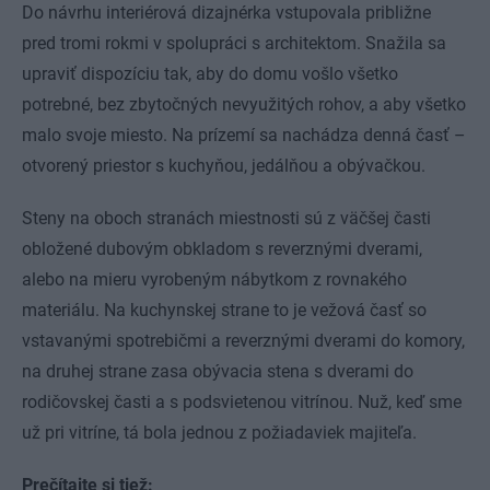
Do návrhu interiérová dizajnérka vstupovala približne
pred tromi rokmi v spolupráci s architektom. Snažila sa
upraviť dispozíciu tak, aby do domu vošlo všetko
potrebné, bez zbytočných nevyužitých rohov, a aby všetko
malo svoje miesto. Na prízemí sa nachádza denná časť –
otvorený priestor s kuchyňou, jedálňou a obývačkou.
Steny na oboch stranách miestnosti sú z väčšej časti
obložené dubovým obkladom s reverznými dverami,
alebo na mieru vyrobeným nábytkom z rovnakého
materiálu. Na kuchynskej strane to je vežová časť so
vstavanými spotrebičmi a reverznými dverami do komory,
na druhej strane zasa obývacia stena s dverami do
rodičovskej časti a s podsvietenou vitrínou. Nuž, keď sme
už pri vitríne, tá bola jednou z požiadaviek majiteľa.
Prečítajte si tiež: