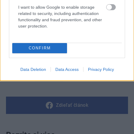
18
I want to allow Google to enable storage
related to security, including authentication
functionality and fraud prevention, and other
user protection.
Pripravila: KATARÍNA BAROŠOVÁ
Foto: VLASTIMIL SLÁVIK
Zdroj: časopis
Môj dom
CONFIRM
Kategória:
Návšteva
Data Deletion
Data Access
Privacy Policy
Tagy:
rodinný dom
Zdieľať článok