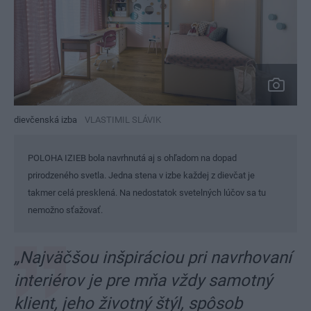
dievčenská izba
VLASTIMIL SLÁVIK
POLOHA IZIEB bola navrhnutá aj s ohľadom na dopad
prirodzeného svetla. Jedna stena v izbe každej z dievčat je
takmer celá presklená. Na nedostatok svetelných lúčov sa tu
nemožno sťažovať.
„Najväčšou inšpiráciou pri navrhovaní
interiérov je pre mňa vždy samotný
klient, jeho životný štýl, spôsob