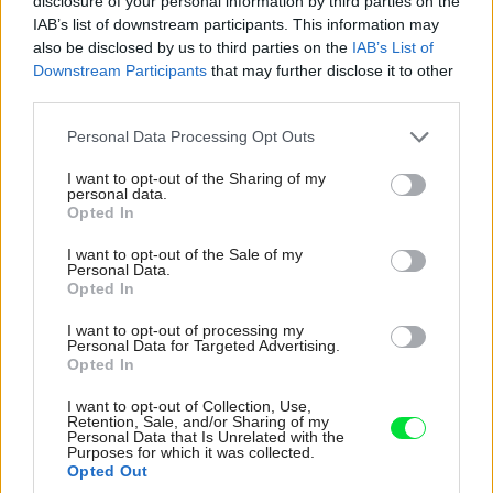
disclosure of your personal information by third parties on the
rodinný dom
IAB’s list of downstream participants. This information may
also be disclosed by us to third parties on the
IAB’s List of
počet podlaží: 2
Downstream Participants
that may further disclose it to other
third parties.
lokalita: Nižná Šebastová
Please note that this website/app uses one or more Google
Personal Data Processing Opt Outs
services and may gather and store information including but
not limited to your visit or usage behaviour. You may click to
I want to opt-out of the Sharing of my
personal data.
grant or deny consent to Google and its third-party tags to
Opted In
use your data for below specified purposes in below Google
consent section.
I want to opt-out of the Sale of my
Personal Data.
Opted In
I want to opt-out of processing my
Personal Data for Targeted Advertising.
Opted In
I want to opt-out of Collection, Use,
Retention, Sale, and/or Sharing of my
Personal Data that Is Unrelated with the
Purposes for which it was collected.
Opted Out