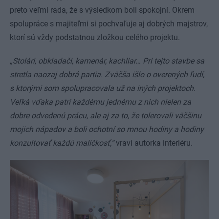
preto veľmi rada, že s výsledkom boli spokojní. Okrem
spolupráce s majiteľmi si pochvaľuje aj dobrých majstrov,
ktorí sú vždy podstatnou zložkou celého projektu.
„Stolári, obkladači, kamenár, kachliar… Pri tejto stavbe sa
stretla naozaj dobrá partia. Zväčša iš
lo o overených ľudí,
s ktorými som spolupracovala už na iných projektoch.
Veľká vďaka patrí každému jednému z nich nielen za
dobre odvedenú prácu, ale aj za to, že tolerovali väčšinu
mojich nápadov a boli ochotní so mnou hodiny a hodiny
konzultovať každú maličkosť,“
vraví autorka interiéru.