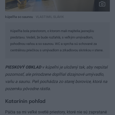
kúpeľňa so saunou
VLASTIMIL SLÁVIK
Kúpeľňa bola priestorom, o ktorom mali majitelia jasnejšiu
predstavu. Vedeli, že bude rozľahlá, s veľkým umývadlom,
pohodlnou vaňou a so saunou. WC a sprcha sú schované za
centrálnou priečkou s umývadlom a zrkadlovou skrinkou v stene.
PIESKOVÝ OBKLAD
v kúpeľni je uložený tak, aby nepútal
pozornosť, ale prirodzene dopľňal dizajnové umývadlo,
vaňu a saunu. Peň pochádza zo starej borovice, ktorá na
pozemku pôvodne rástla.
Katarínin pohľad
Páčia sa mi veľké svetlé priestory, ktoré nie sú zapratané