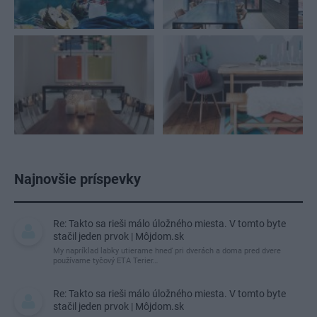
Najnovšie príspevky
Re: Takto sa rieši málo úložného miesta. V tomto byte
stačil jeden prvok | Môjdom.sk
My napríklad labky utierame hneď pri dverách a doma pred dvere
používame tyčový ETA Terier…
Re: Takto sa rieši málo úložného miesta. V tomto byte
stačil jeden prvok | Môjdom.sk