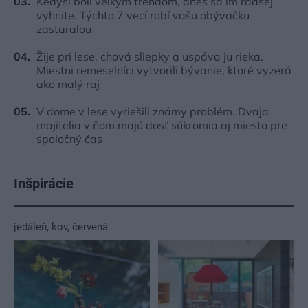
Kedysi boli veľkým trendom, dnes sa im radšej
vyhnite. Týchto 7 vecí robí vašu obývačku
zastaralou
Žije pri lese, chová sliepky a uspáva ju rieka.
Miestni remeselníci vytvorili bývanie, ktoré vyzerá
ako malý raj
V dome v lese vyriešili známy problém. Dvaja
majitelia v ňom majú dosť súkromia aj miesto pre
spoločný čas
Inšpirácie
jedáleň
,
kov
,
červená