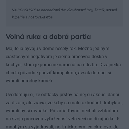
NA POSCHODÍ sa nachádzajú dve dievčenské izby, šatník, detská
kúpeľňa a hosťovská izba.
Voľná ruka a dobrá partia
Majitelia bývajú v dome necelý rok. Možno jediným
čiastočným negatívom je čierna pracovná doska v
kuchyni, ktorá je pomerne náročná na údržbu. Dizajnérka
chcela pôvodne použiť kompaktnú, avšak domáci si
vybrali prírodný kameň.
Uvedomujú si, že odtlačky prstov na nej sú akousi daňou
za dizajn, ale vravia, že keby sa mali rozhodnúť druhýkrát,
vybrali by si rovnakú. Pri zariaďovaní nechali vzhľadom
na svoju pracovnú vyťaženosť veľa vecí na dizajnérku. K
mnohým sa vyjadrovali, no k niektorým len okrajovo. Je