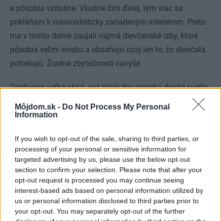
a pôsobia vzdušne. Vlastne čím ďalej, tým viac sa
prikláňam k minimalisticky zariadeným interiérom. Preto
ma v tomto dome zaujali najmä dievčenské izby, ktoré
pôsobia veľmi sviežo a obsahujú ozaj len to, čo dievčatá
potrebujú. Žiadne zbytočnosti navyše.
Oceňujem veľké okná, cez ktoré dnu preniká denné svetlo,
aj univerzálne vybavenie a farebnosť stien i podlahy,
Môjdom.sk -
Do Not Process My Personal
vďaka ktorým možno izbu kedykoľvek obmeniť podľa
Information
svojich predstáv. „
Tajný“
kútik pod schodiskom je tiež
If you wish to opt-out of the sale, sharing to third parties, or
dobré a originálne riešenie, ako možno nevyužitý priestor
processing of your personal or sensitive information for
povýšiť na čosi viac.
targeted advertising by us, please use the below opt-out
section to confirm your selection. Please note that after your
AUTORKA INTERIÉRU
opt-out request is processed you may continue seeing
interest-based ads based on personal information utilized by
us or personal information disclosed to third parties prior to
Veronika Bebková interiérová dizajnérka
your opt-out. You may separately opt-out of the further