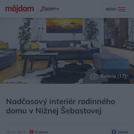
MENU
Galéria (17)
MÔJDOM
BÝVANIE
NÁVŠTEVA
Nadčasový interiér rodinného
domu v Nižnej Šebastovej
13. 11. 2019
Diskusia
Zdieľať