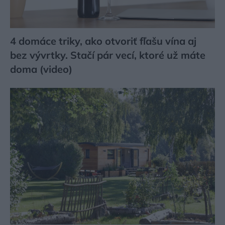
4 domáce triky, ako otvoriť fľašu vína aj
bez vývrtky. Stačí pár vecí, ktoré už máte
doma (video)