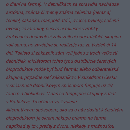
o dianí na farme). V debničkách sa spravidla nachádza
sezónna, známa či menej známa zelenina (neraz aj
fenikel, čakanka, mangold atď.), ovocie, bylinky, sušené
ovocie, zaváraniny, pečivo či mliečne výrobky.
Frekvenciu dodávok si zákazník či odberateľská skupina
volí sama, no zvyčajne sa realizuje raz za týždeň či 14
dní. Takisto si zákazník sám volí jednu z troch veľkostí
debničiek. Iniciátorom tohto typu distribúcie čerstvých
bioproduktov môže byť buď farmár, alebo odberateľská
skupina, prípadne sieť zákazníkov. V susednom Česku
v súčasnosti debničkovým spôsobom funguje už 29
fariem a bioklubov. U nás sú fungujúce skupiny zatiaľ
v Bratislave, Trenčíne a vo Zvolene.
Alternatívnym spôsobom, ako sa u nás dostať k čerstvým
bioproduktom, je okrem nákupu priamo na farme
napríklad aj tzv. predaj z dvora, niekedy s možnosťou