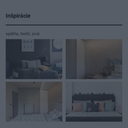
Inšpirácie
spálňa
,
textil
,
sivá