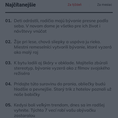
Najčítanejšie
Za týždeň
Za mesiac
Deti odrástli, rodičia majú bývanie presne podľa
seba. V novom dome je všetko pre ich život i
návštevy vnúčat
Žije pri lese, chová sliepky a uspáva ju rieka.
Miestni remeselníci vytvorili bývanie, ktoré vyzerá
ako malý raj
K bytu ladili aj škáry v obklade. Majitelia zbúrali
stereotyp, bývanie vyzerá ako z filmov svojského
režiséra
Pridajte túto surovinu do prania, obliečky budú
hladšie a pevnejšie. Starý trik z hotelov poznali už
naše babičky
Kedysi boli veľkým trendom, dnes sa im radšej
vyhnite. Týchto 7 vecí robí vašu obývačku
zastaralou