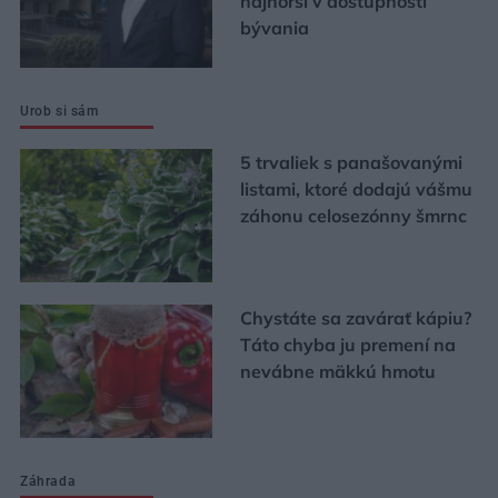
najhorší v dostupnosti
bývania
Urob si sám
5 trvaliek s panašovanými
listami, ktoré dodajú vášmu
záhonu celosezónny šmrnc
Chystáte sa zavárať kápiu?
Táto chyba ju premení na
nevábne mäkkú hmotu
Záhrada