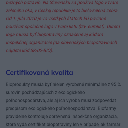
bežných potravín. Na Slovensku sa používa logo v tvare
zeleného oka, v Českej republike je to bielo-zelená zebra.
Od 1. júla 2010 je vo všetkých štátoch EÚ povinné
používať spoločné logo v tvare listu (tzv. eurolist). Okrem
loga musia byť biopotraviny označené aj kódom
inšpekčnej organizácie (na slovenských biopotravinách
nájdete kód SK-02-BIO).
Certifikovaná kvalita
Bioprodukty musia byť nielen vyrobené minimálne z 95 %
surovín pochádzajúcich z ekologického
poľnohospodárstva, ale aj ich výroba musí zodpovedať
predpisom ekologického poľnohospodárstva. Biofarmy
pravidelne kontroluje oprávnená inšpekčná organizácia,
ktorá vydá certifikát biopotraviny len v prípade, ak farmár