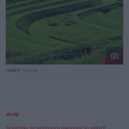
1044879
isifa.com
ekotip
Biovýrobky sa neodporúča nakupovať vo veľkých