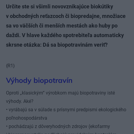
Určite ste si všimli novovznikajúce biokútiky
v obchodných reťazcoch či biopredajne, množiace
sa vo väčších či menších mestách ako huby po
daždi. V hlave každého spotrebiteľa automaticky
skrsne otázka: Dá sa biopotravinám veriť?
{R1}
Výhody biopotravín
Oproti „klasickým“ výrobkom majú bio­potraviny isté
výhody. Aké?
• vyrábajú sa v súlade s prísnymi predpismi ekologického
poľnohospodárstva
• pochádzajú z dôveryhodných zdrojov (ekofarmy