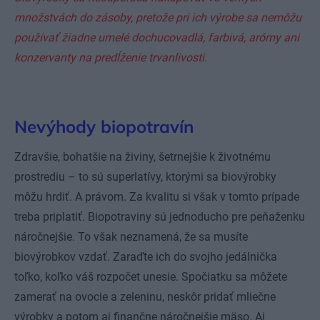
množstvách do zásoby, pretože pri ich výrobe sa nemôžu
používať žiadne umelé dochucovadlá, farbivá, arómy ani
konzervanty na predĺženie trvanlivosti.
Nevýhody biopotravín
Zdravšie, bohatšie na živiny, šetrnejšie k životnému
prostrediu – to sú superlatívy, ktorými sa biovýrobky
môžu hrdiť. A právom. Za kvalitu si však v tomto prípade
treba priplatiť. Biopotraviny sú jednoducho pre peňaženku
náročnejšie. To však neznamená, že sa musíte
biovýrobkov vzdať. Zaraďte ich do svojho jedálnička
toľko, koľko váš rozpočet unesie. Spočiatku sa môžete
zamerať na ovocie a zeleninu, neskôr pridať mliečne
výrobky a potom aj finančne náročnejšie mäso. Aj