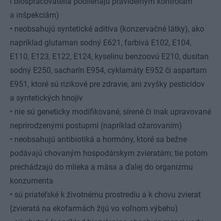
i biospracovatelia podliehajú pravidelným kontrolám
a inšpekciám)
• neobsahujú syntetické aditíva (konzervačné látky), ako
napríklad glutaman sodný E621, farbivá E102, E104,
E110, E123, E122, E124, kyselinu benzoovú E210, dusitan
sodný E250, sacharín E954, cyklamáty E952 či aspartam
E951, ktoré sú rizikové pre zdravie, ani zvyšky pesticídov
a syntetických hnojív
• nie sú geneticky modifikované, sírené či inak upravované
neprirodzenými postupmi (napríklad ožarovaním)
• neobsahujú antibiotiká a hormóny, ktoré sa bežne
podávajú chovaným hospodárskym zvieratám; tie potom
prechádzajú do mlieka a mäsa a ďalej do organizmu
konzumenta
• sú priateľské k životnému prostrediu a k chovu zvierat
(zvieratá na ekofarmách žijú vo voľnom výbehu)