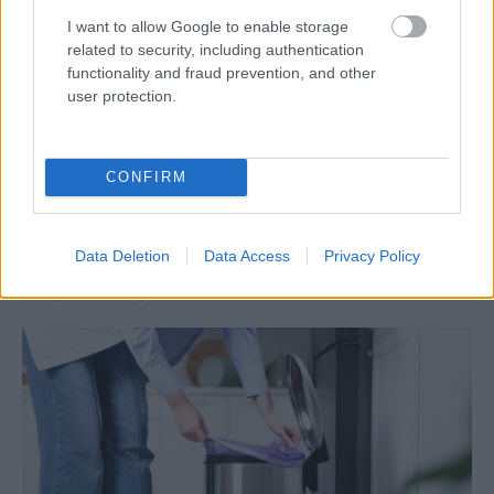
I want to allow Google to enable storage
related to security, including authentication
functionality and fraud prevention, and other
user protection.
CONFIRM
Deti už odrástli, tak si rodičia vytvorili dom
podľa seba. Majú perfektné bývanie pre
Data Deletion
Data Access
Privacy Policy
svoj život i pre vnúčatá