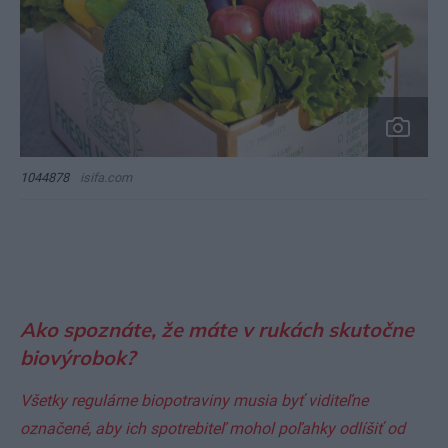
1044878
isifa.com
Ako spoznáte, že máte v rukách skutočne
biovýrobok?
Všetky regulárne biopotraviny musia byť viditeľne
označené, aby ich spotrebiteľ mohol poľahky odlíšiť od