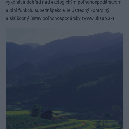
vykonáva dohľad nad ekologickým poľnohospodárstvom
a plní funkciu super­inšpekcie, je Ústredný kontrolný
a skúšobný ústav poľnohospodársky (www.uksup.sk).