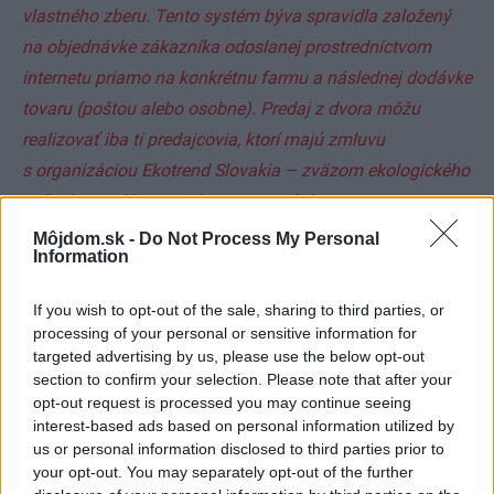
vlastného zberu. Tento systém býva spravidla založený
na objednávke zákazníka odoslanej prostredníctvom
internetu priamo na konkrétnu farmu a následnej dodávke
tovaru (poštou alebo osobne). Predaj z dvora môžu
realizovať iba tí predajcovia, ktorí majú zmluvu
s organizáciou Ekotrend Slovakia – zväzom ekologického
poľnohospodárstva. Ich zoznam nájdete na
www.predajzdvora.sk.
Môjdom.sk -
Do Not Process My Personal
Information
If you wish to opt-out of the sale, sharing to third parties, or
processing of your personal or sensitive information for
Ďalšie informácie o bio- a ekoproduktoch nájdete na:
targeted advertising by us, please use the below opt-out
www.uksup.sk
, Ústredný kontrolný a skúšobný ústav
section to confirm your selection. Please note that after your
poľnohospodársky
opt-out request is processed you may continue seeing
interest-based ads based on personal information utilized by
www.naturalis.sk
, inšpekčná organizácia zaoberajúca sa
us or personal information disclosed to third parties prior to
kontrolou a certifikáciou v oblasti ekologickej
your opt-out. You may separately opt-out of the further
poľnohospodárskej výroby