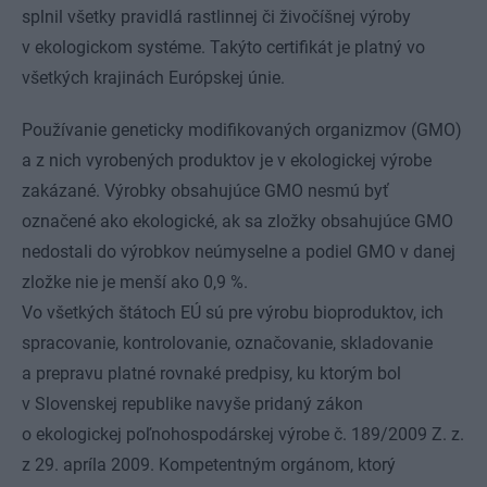
splnil všetky pravidlá rastlinnej či živočíšnej výroby
v ekologickom systéme. Takýto certifikát je platný vo
všetkých krajinách Európskej únie.
Používanie geneticky modifikovaných organizmov (GMO)
a z nich vyrobených produktov je v ekologickej výrobe
zakázané. Výrobky obsahujúce GMO nesmú byť
označené ako ekologické, ak sa zložky obsahujúce GMO
nedostali do výrobkov neúmyselne a podiel GMO v danej
zložke nie je menší ako 0,9 %.
Vo všetkých štátoch EÚ sú pre výrobu bioproduktov, ich
spracovanie, kontrolovanie, označovanie, skladovanie
a prepravu platné rovnaké predpisy, ku ktorým bol
v Slovenskej republike navyše pridaný zákon
o ekologickej poľnohospodárskej výrobe č. 189/2009 Z. z.
z 29. apríla 2009. Kompetentným orgánom, ktorý