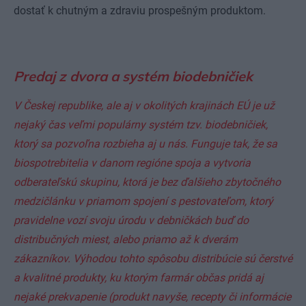
dostať k chutným a zdraviu prospešným produktom.
Predaj z dvora a systém biodebničiek
V Českej republike, ale aj v okolitých krajinách EÚ je už
nejaký čas veľmi populárny systém tzv. bio­debničiek,
ktorý sa pozvoľna rozbieha aj u nás. Funguje tak, že sa
biospotrebitelia v danom regióne spoja a vytvoria
odberateľskú skupinu, ktorá je bez ďalšieho zbytočného
medzičlánku v priamom spojení s pestovateľom, ktorý
pravidelne vozí svoju úrodu v debničkách buď do
distribučných miest, alebo priamo až k dverám
zákazníkov. Výhodou tohto spôsobu distribúcie sú čerstvé
a kvalitné produkty, ku ktorým farmár občas pridá aj
nejaké prekvapenie (produkt navyše, recepty či informácie