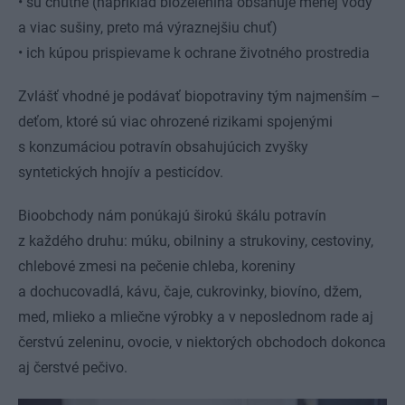
• sú chutné (napríklad biozelenina obsahuje menej vody
a viac sušiny, preto má výraznejšiu chuť)
• ich kúpou prispievame k ochrane životného prostredia
Zvlášť vhodné je podávať biopotraviny tým najmenším –
deťom, ktoré sú viac ohrozené rizikami spojenými
s konzumáciou potravín obsahujúcich zvyšky
syntetických hnojív a pesticídov.
Bioobchody nám ponúkajú širokú škálu potravín
z každého druhu: múku, obilniny a strukoviny, cestoviny,
chlebové zmesi na pečenie chleba, koreniny
a dochucovadlá, kávu, čaje, cukrovinky, biovíno, džem,
med, mlieko a mliečne výrobky a v neposlednom rade aj
čerstvú zeleninu, ovocie, v niektorých obchodoch dokonca
aj čerstvé pečivo.