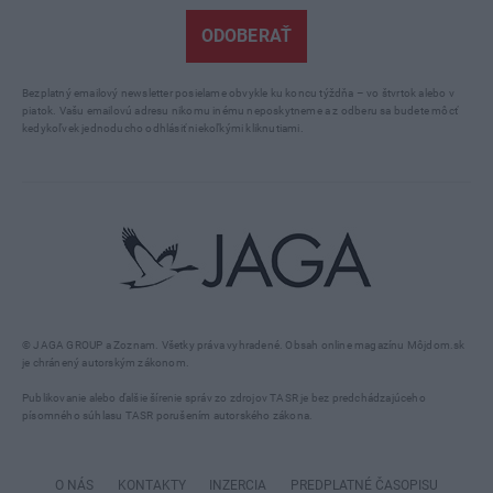
ODOBERAŤ
Bezplatný emailový newsletter posielame obvykle ku koncu týždňa – vo štvrtok alebo v
piatok. Vašu emailovú adresu nikomu inému neposkytneme a z odberu sa budete môcť
kedykoľvek jednoducho odhlásiť niekoľkými kliknutiami.
© JAGA GROUP a Zoznam. Všetky práva vyhradené. Obsah online magazínu Môjdom.sk
je chránený autorským zákonom.
Publikovanie alebo ďalšie šírenie správ zo zdrojov TASR je bez predchádzajúceho
písomného súhlasu TASR porušením autorského zákona.
O NÁS
KONTAKTY
INZERCIA
PREDPLATNÉ ČASOPISU