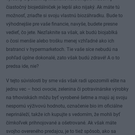
čiastočný biojedálniček je lepší ako nijaký. Ak máte tú
možnosť, zriaďte si svoju vlastnú biozáhradku. Bude to
výhodnejšie pre vaše financie, navyše, budete presne
vedieť, čo jete. Nezľaknite sa však, ak budú biojablká
o čosi menšie alebo trošku menej vzhľadné ako ich
bratranci v hypermarketoch. Tie vaše síce nebudú na
pohľad úplne dokonalé, zato však budú zdravé! A o to
predsa ide, nie?
V tejto súvislosti by sme vás však radi upozornili ešte na
jednu vec – hoci ovocie, zelenina či potravinárske výrobky
na trhoviskách môžu byť vyrobené šetrne a majú aj svoju
nespornú výživovú hodnotu, označenie bio im oficiálne
neprináleží, takže ich kupujte s vedomím, že mohli byť
čímkoľvek prihnojované a ošetrované. Ak však máte
svojho overeného predajcu, je to tiež spôsob, ako sa