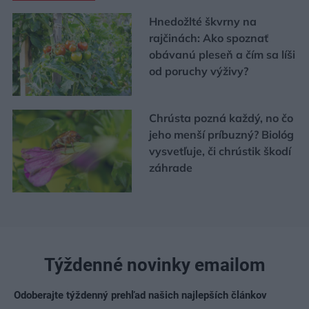
Hnedožlté škvrny na
rajčinách: Ako spoznať
obávanú pleseň a čím sa líši
od poruchy výživy?
Chrústa pozná každý, no čo
jeho menší príbuzný? Biológ
vysvetľuje, či chrústik škodí
záhrade
Týždenné novinky emailom
Odoberajte týždenný prehľad našich najlepších článkov