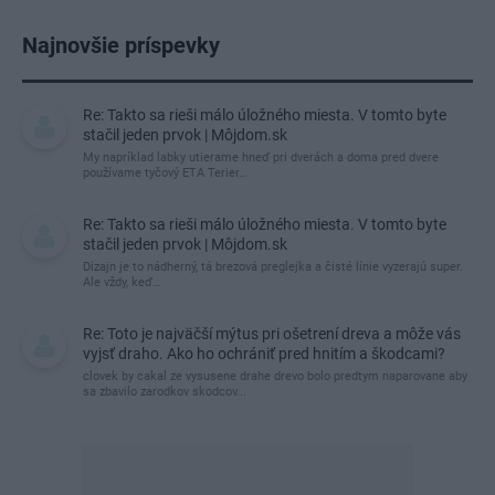
Najnovšie príspevky
Re: Takto sa rieši málo úložného miesta. V tomto byte
stačil jeden prvok | Môjdom.sk
My napríklad labky utierame hneď pri dverách a doma pred dvere
používame tyčový ETA Terier…
Re: Takto sa rieši málo úložného miesta. V tomto byte
stačil jeden prvok | Môjdom.sk
Dizajn je to nádherný, tá brezová preglejka a čisté línie vyzerajú super.
Ale vždy, keď…
Re: Toto je najväčší mýtus pri ošetrení dreva a môže vás
vyjsť draho. Ako ho ochrániť pred hnitím a škodcami?
clovek by cakal ze vysusene drahe drevo bolo predtym naparovane aby
sa zbavilo zarodkov skodcov...