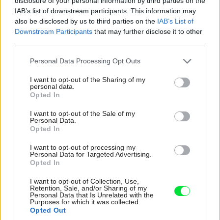
disclosure of your personal information by third parties on the
IAB’s list of downstream participants. This information may
www.biospotrebitel.sk
, informačný portál o eko­logickom
also be disclosed by us to third parties on the
IAB’s List of
poľnohospodárstve a živote v súlade s prírodou
Downstream Participants
that may further disclose it to other
www.ecotrend.sk
, zväz priateľov ekologického
third parties.
poľnohospodárstva Ekotrend Slovakia
Please note that this website/app uses one or more Google
Personal Data Processing Opt Outs
http://ec.europa.eu/agriculture/organic/eu-
services and may gather and store information including but
not limited to your visit or usage behaviour. You may click to
I want to opt-out of the Sharing of my
policy/legislation_sk
, legislatíva EÚ o ekologickom
personal data.
grant or deny consent to Google and its third-party tags to
Opted In
poľnohospodárstve
use your data for below specified purposes in below Google
consent section.
I want to opt-out of the Sale of my
Personal Data.
Opted In
I want to opt-out of processing my
Personal Data for Targeted Advertising.
Opted In
Článok vznikol v spolupráci
I want to opt-out of Collection, Use,
1024462
Retention, Sale, and/or Sharing of my
s časopisom
Personal Data that Is Unrelated with the
Purposes for which it was collected.
Opted Out