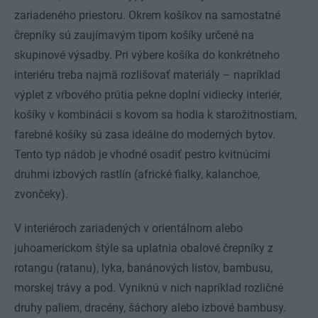
zariadeného priestoru. Okrem košíkov na samostatné
črepníky sú zaujímavým tipom košíky určené na
skupinové výsadby. Pri výbere košíka do konkrétneho
interiéru treba najmä rozlišovať materiály – napríklad
výplet z vŕbového prútia pekne doplní vidiecky interiér,
košíky v kombinácii s kovom sa hodia k starožitnostiam,
farebné košíky sú zasa ideálne do moderných bytov.
Tento typ nádob je vhodné osadiť pestro kvitnúcimi
druhmi izbových rastlín (africké fialky, kalanchoe,
zvončeky).
V interiéroch zariadených v orientálnom alebo
juhoamerickom štýle sa uplatnia obalové črepníky z
rotangu (ratanu), lyka, banánových listov, bambusu,
morskej trávy a pod. Vyniknú v nich napríklad rozličné
druhy paliem, dracény, šáchory alebo izbové bambusy.