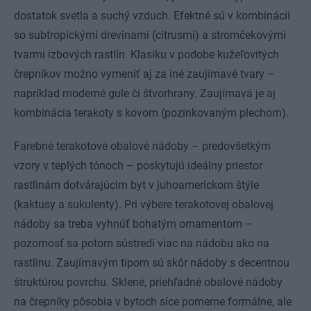
dostatok svetla a suchý vzduch. Efektné sú v kombinácii
so subtropickými drevinami (citrusmi) a stromčekovými
tvarmi izbových rastlín. Klasiku v podobe kužeľovitých
črepníkov možno vymeniť aj za iné zaujímavé tvary –
napríklad moderné gule či štvorhrany. Zaujímavá je aj
kombinácia terakoty s kovom (pozinkovaným plechom).
Farebné terakotové obalové nádoby – predovšetkým
vzory v teplých tónoch – poskytujú ideálny priestor
rastlinám dotvárajúcim byt v juhoamerickom štýle
(kaktusy a sukulenty). Pri výbere terakotovej obalovej
nádoby sa treba vyhnúť bohatým ornamentom –
pozornosť sa potom sústredí viac na nádobu ako na
rastlinu. Zaujímavým tipom sú skôr nádoby s decentnou
štruktúrou povrchu. Sklené, priehľadné obalové nádoby
na črepníky pôsobia v bytoch síce pomerne formálne, ale