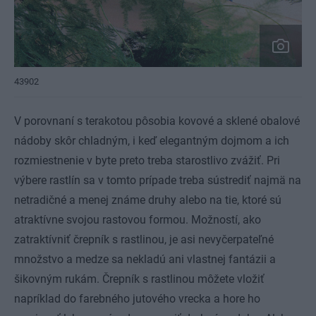
43902
V porovnaní s terakotou pôsobia kovové a sklené obalové
nádoby skôr chladným, i keď elegantným dojmom a ich
rozmiestnenie v byte preto treba starostlivo zvážiť. Pri
výbere rastlín sa v tomto prípade treba sústrediť najmä na
netradičné a menej známe druhy alebo na tie, ktoré sú
atraktívne svojou rastovou formou. Možností, ako
zatraktívniť črepník s rastlinou, je asi nevyčerpateľné
množstvo a medze sa nekladú ani vlastnej fantázii a
šikovným rukám. Črepník s rastlinou môžete vložiť
napríklad do farebného jutového vrecka a hore ho