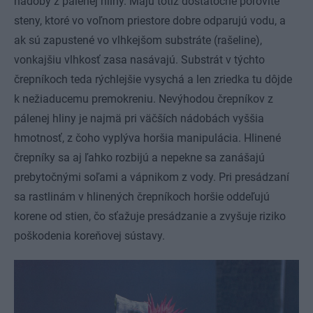
nádoby z pálenej hliny. Majú totiž dostatočne pórovité
steny, ktoré vo voľnom priestore dobre odparujú vodu, a
ak sú zapustené vo vlhkejšom substráte (rašeline),
vonkajšiu vlhkosť zasa nasávajú. Substrát v týchto
črepníkoch teda rýchlejšie vysychá a len zriedka tu dôjde
k nežiaducemu premokreniu. Nevýhodou črepníkov z
pálenej hliny je najmä pri väčších nádobách vyššia
hmotnosť, z čoho vyplýva horšia manipulácia. Hlinené
črepníky sa aj ľahko rozbijú a nepekne sa zanášajú
prebytočnými soľami a vápnikom z vody. Pri presádzaní
sa rastlinám v hlinených črepníkoch horšie oddeľujú
korene od stien, čo sťažuje presádzanie a zvyšuje riziko
poškodenia koreňovej sústavy.