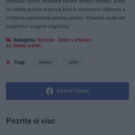
previazať lykom, prípadne zavesiť drobnú ozdobu. Alebo
ho obaľte plátom brezovej kôry či sisalovými vláknami a
vložte do priehľadnej sklenej nádoby. Výsledok bude iste
zaujímavý a najmä originálny.
Kategória:
Bývanie
Zeleň v interiéri
Zo života rastlín
Tagy:
kvetiny
zeleň
Zdieľať článok
Pozrite si viac