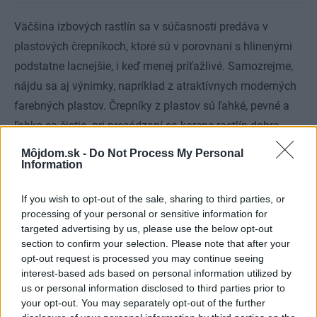
Väčšina izbových rastlín sa v súčasnosti predáva v
plastových črepníkoch, ktoré sú v porovnaní s hlinenými
podstatne lacnejšie, i keď menej príťažlivé. Samozrejme,
nájdu sa aj výnimky, napríklad z atraktívnych moderných
farebných plastov. Črepníky z plastov sú ľahké, pevné a
ľahko sa čistia, pri presádzaní sa korene rastlín dobre
oddeľujú od stien. Tieto črepníky však majú steny bez
Môjdom.sk -
Do Not Process My Personal
Information
pórov, preto v nich substrát horšie vysychá a korene
častejšie postihuje hniloba (rastliny sa nesmú zalievať
If you wish to opt-out of the sale, sharing to third parties, or
príliš často).
processing of your personal or sensitive information for
targeted advertising by us, please use the below opt-out
Zlaďte štýly a materiály
section to confirm your selection. Please note that after your
opt-out request is processed you may continue seeing
Ponuka obalových nádob – vkusných aj naopak
interest-based ads based on personal information utilized by
us or personal information disclosed to third parties prior to
gýčovitých – je dnes naozaj široká. Stále dominujú plasty,
your opt-out. You may separately opt-out of the further
prípadne glazovaná keramika, menej sa možno stretnúť s