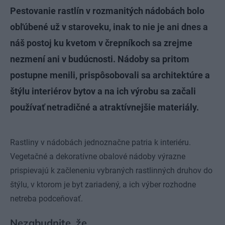
Pestovanie rastlín v rozmanitých nádobách bolo
obľúbené už v staroveku, inak to nie je ani dnes a
náš postoj ku kvetom v črepníkoch sa zrejme
nezmení ani v budúcnosti. Nádoby sa pritom
postupne menili, prispôsobovali sa architektúre a
štýlu interiérov bytov a na ich výrobu sa začali
používať netradičné a atraktívnejšie materiály.
Rastliny v nádobách jednoznačne patria k interiéru.
Vegetačné a dekoratívne obalové nádoby výrazne
prispievajú k začleneniu vybraných rastlinných druhov do
štýlu, v ktorom je byt zariadený, a ich výber rozhodne
netreba podceňovať.
Nezabudnite, že…