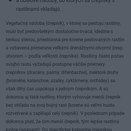
a obalové nádoby, do ktorých sa črepníky s
rastlinami vkladajú.
Vegetačná nádoba (črepník), v ktorej sa pestujú rastliny,
musí byť predovšetkým dostatočne trváca, ideálne s
tenkou stenou, priestranná pre korene pestovaných rastlín
a vybavená primerane veľkými drenážnymi otvormi (resp.
otvorom – podľa veľkosti črepníka). Rastliny často počas
svojho rastu vyžadujú postupne väčšie priemery
črepníkov (dracény, palmy, difenbachie), niektoré druhy
(bromélie, kalanchoe, azalky, cyklámeny, orchidey) sa
však dlhý čas uspokoja s jedným črepníkom. A sú
dokonca aj také rastliny, ktorým vyhovuje menší črepník
bez ohľadu na svoj bujný rast (korene sú veľmi husto
rozvetvené a zapĺňajú celý črepník). V poslednom prípade
dokonca platí, že čím menší črepník, tým lepšie rastlina
kvitne (agapant). Do špecifickej kategórie črepníkov