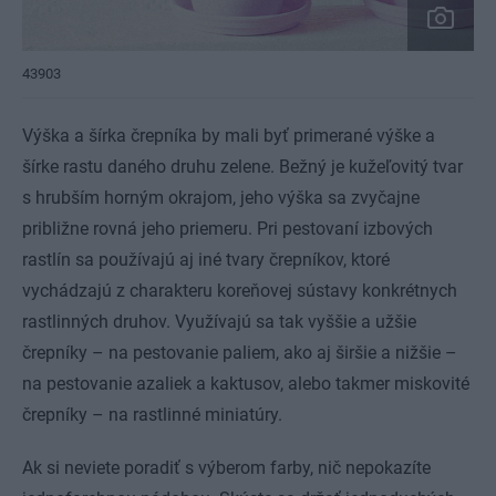
43903
Výška a šírka črepníka by mali byť primerané výške a
šírke rastu daného druhu zelene. Bežný je kužeľovitý tvar
s hrubším horným okrajom, jeho výška sa zvyčajne
približne rovná jeho priemeru. Pri pestovaní izbových
rastlín sa používajú aj iné tvary črepníkov, ktoré
vychádzajú z charakteru koreňovej sústavy konkrétnych
rastlinných druhov. Využívajú sa tak vyššie a užšie
črepníky – na pestovanie paliem, ako aj širšie a nižšie –
na pestovanie azaliek a kaktusov, alebo takmer miskovité
črepníky – na rastlinné miniatúry.
Ak si neviete poradiť s výberom farby, nič nepokazíte