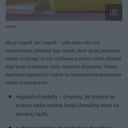
43905
Nie je črepník ako črepník – ešte stále veľa ľudí
nerozoznáva základné typy nádob, ktoré sa pri pestovaní
rastlín využívajú, no ich rozlíšenie je pritom veľmi dôležité.
Inak bude výsledkom úsilia zbytočné sklamanie. Okrem
špeciálne upravených nádob na hydroponické pestovanie
rastlín rozoznávame:
vegetačné nádoby – črepníky, do ktorých sa
priamo sadia rastliny (majú drenážny otvor na
spodnej časti),