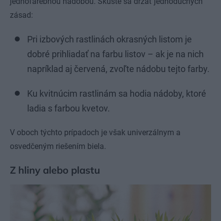
jednofarebnou nádobou. Skúste sa držať jednoduchých
zásad:
Pri izbových rastlinách okrasných listom je
dobré prihliadať na farbu listov – ak je na nich
napríklad aj červená, zvoľte nádobu tejto farby.
Ku kvitnúcim rastlinám sa hodia nádoby, ktoré
ladia s farbou kvetov.
V oboch týchto prípadoch je však univerzálnym a
osvedčeným riešením biela.
Z hliny alebo plastu