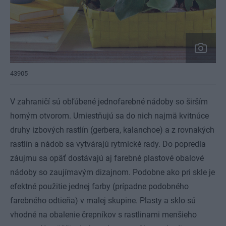
43905
V zahraničí sú obľúbené jednofarebné nádoby so širším
horným otvorom. Umiestňujú sa do nich najmä kvitnúce
druhy izbových rastlín (gerbera, kalanchoe) a z rovnakých
rastlín a nádob sa vytvárajú rytmické rady. Do popredia
záujmu sa opäť dostávajú aj farebné plastové obalové
nádoby so zaujímavým dizajnom. Podobne ako pri skle je
efektné použitie jednej farby (prípadne podobného
farebného odtieňa) v malej skupine. Plasty a sklo sú
vhodné na obalenie črepníkov s rastlinami menšieho