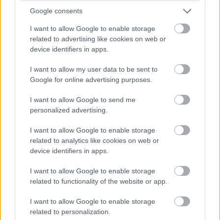
Google consents
I want to allow Google to enable storage
related to advertising like cookies on web or
device identifiers in apps.
I want to allow my user data to be sent to
Google for online advertising purposes.
I want to allow Google to send me
personalized advertising.
43907
I want to allow Google to enable storage
related to analytics like cookies on web or
Keramické nádoby s jemnými vzormi sa napríklad
device identifiers in apps.
uplatnia v starších a vo vidieckych interiéroch, podobne
ako nádoby z kovu. Čisto biela glazovaná keramika je
I want to allow Google to enable storage
related to functionality of the website or app.
elegantná a mali by v nej rásť najmä známe a nenáročné
druhy okrasné listom. Porcelánové črepníky s
I want to allow Google to enable storage
orientálnymi (čínskymi) motívmi sú vhodné do interiérov
related to personalization.