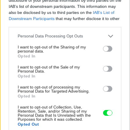
disclosure of your personal information by third parties on the
kovovými, lykovými, drôtenými alebo sklenenými
IAB’s list of downstream participants. This information may
also be disclosed by us to third parties on the
IAB’s List of
obalovými črepníkmi, ktoré sú v súčasnosti v zahraničí v
Downstream Participants
that may further disclose it to other
kurze. Pri výbere konkrétnej nádoby treba prihliadať
third parties.
jednak na druh rastliny, ktorá sa (spolu s črepníkom) do
Please note that this website/app uses one or more Google
Personal Data Processing Opt Outs
obalovej nádoby vloží, a jednak na štýl a farebnosť
services and may gather and store information including but
interiéru, kde sa nádoba umiestni.
not limited to your visit or usage behaviour. You may click to
I want to opt-out of the Sharing of my
personal data.
grant or deny consent to Google and its third-party tags to
Opted In
use your data for below specified purposes in below Google
consent section.
I want to opt-out of the Sale of my
Personal Data.
Opted In
I want to opt-out of processing my
Personal Data for Targeted Advertising.
Opted In
I want to opt-out of Collection, Use,
Retention, Sale, and/or Sharing of my
Personal Data that Is Unrelated with the
Purposes for which it was collected.
Opted Out