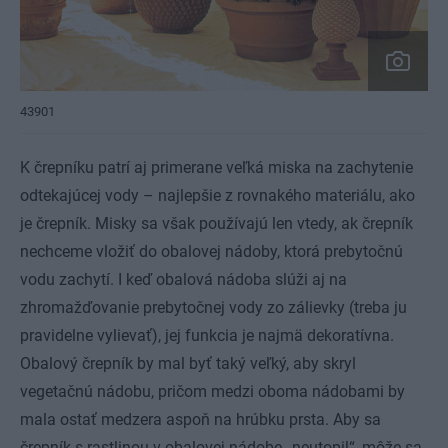
43901
K črepníku patrí aj primerane veľká miska na zachytenie
odtekajúcej vody – najlepšie z rovnakého materiálu, ako
je črepník. Misky sa však používajú len vtedy, ak črepník
nechceme vložiť do obalovej nádoby, ktorá prebytočnú
vodu zachytí. I keď obalová nádoba slúži aj na
zhromažďovanie prebytočnej vody zo zálievky (treba ju
pravidelne vylievať), jej funkcia je najmä dekoratívna.
Obalový črepník by mal byť taký veľký, aby skryl
vegetačnú nádobu, pričom medzi oboma nádobami by
mala ostať medzera aspoň na hrúbku prsta. Aby sa
črepník s rastlinou v obalovej nádobe „neutopil“, môže sa