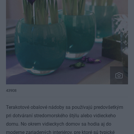
43908
Terakotové obalové nádoby sa používajú predovšetkým
pri dotváraní stredomorského štýlu alebo vidieckeho
domu. No okrem vidieckych domov sa hodia aj do
moderne zariadených interiérov, pre ktoré sú typické