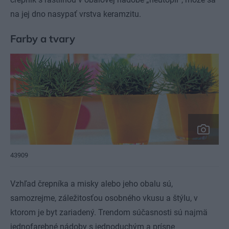
na jej dno nasypať vrstva keramzitu.
Farby a tvary
43909
Vzhľad črepníka a misky alebo jeho obalu sú,
samozrejme, záležitosťou osobného vkusu a štýlu, v
ktorom je byt zariadený. Trendom súčasnosti sú najmä
jednofarebné nádoby s jednoduchým a prísne