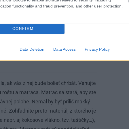
cation functionality and fraud prevention, and other user protection.
CONFIRM
Data Deletion
Data Access
Privacy Policy
a, ak vás z nej bude bolieť chrbát. Venujte
 roštu a matraca. Matrac sa stará, aby ste
ávnej polohe. Nemal by byť príliš mäkký
iné. Zohľadnite preto materiál, z ktorého je
e napr. aj kokosové vlákno, tzv. taštičky…),