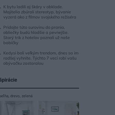
K bytu ladili aj škáry v obklade.
Majitelia zbúrali stereotyp, bývanie
vyzerá ako z filmov svojského režiséra
Pridajte túto surovinu do prania,
obliečky budú hladšie a pevnejšie.
Starý trik z hotelov poznali už naše
babičky
Kedysi boli veľkým trendom, dnes sa im
radšej vyhnite. Týchto 7 vecí robí vašu
obývačku zastaralou
špirácie
peľňa
,
drevo
,
zelená