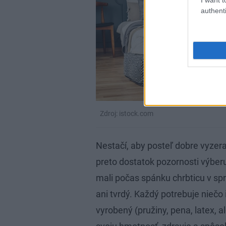
authenti
Zdroj: istock.com
Nestačí, aby posteľ dobre vyzeral
preto dostatok pozornosti výberu
mali počas spánku chrbticu v spr
ani tvrdý. Každý potrebuje niečo 
vyrobený (pružiny, pena, latex, al