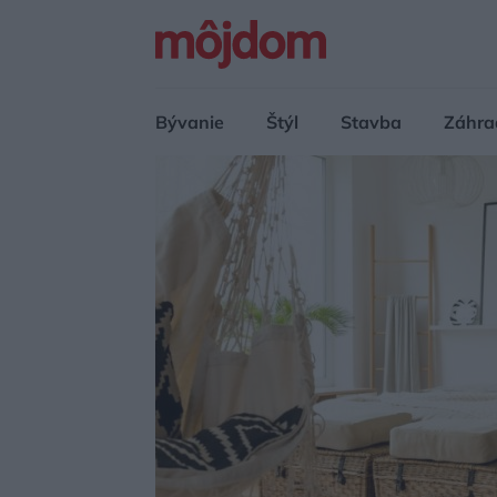
Bývanie
Štýl
Stavba
Záhra