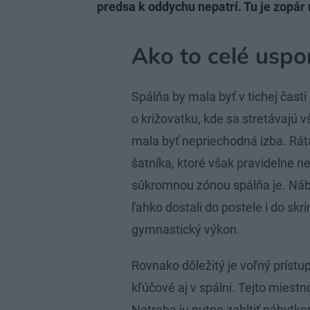
predsa k oddychu nepatrí. Tu je zopár
Ako to celé uspo
Spálňa by mala byť v tichej čas
o križovatku, kde sa stretávajú v
mala byť nepriechodná izba. Rá
šatníka, ktoré však pravidelne ne
súkromnou zónou spálňa je. Nábyt
ľahko dostali do postele i do skr
gymnastický výkon.
Rovnako dôležitý je voľný prístup
kľúčové aj v spálni. Tejto miest
Netreba ju nutne zahltiť nábytkom