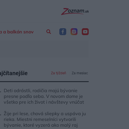
a a balkón snov
jčítanejšie
Za týždeň
Za mesiac
Deti odrástli, rodičia majú bývanie
presne podľa seba. V novom dome je
všetko pre ich život i návštevy vnúčat
Žije pri lese, chová sliepky a uspáva ju
rieka. Miestni remeselníci vytvorili
bývanie, ktoré vyzerá ako malý raj