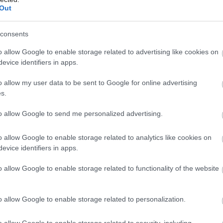
avnú úlohu
Out
consents
 husle. Stena, o ktorú sa opiera jej čelo,
o allow Google to enable storage related to advertising like cookies on
u určuje charakter priestoru. Neodporúča
evice identifiers in apps.
 alebo aby zívala prázdnotou. Skúste ju
o allow my user data to be sent to Google for online advertising
om. Ak nie ste príliš na takéto doplnky,
s.
é a pôsobiť ako dekorácia.
to allow Google to send me personalized advertising.
o allow Google to enable storage related to analytics like cookies on
evice identifiers in apps.
o allow Google to enable storage related to functionality of the website
o allow Google to enable storage related to personalization.
o allow Google to enable storage related to security, including