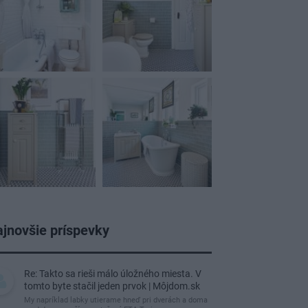
jnovšie príspevky
Re: Takto sa rieši málo úložného miesta. V
tomto byte stačil jeden prvok | Môjdom.sk
My napríklad labky utierame hneď pri dverách a doma