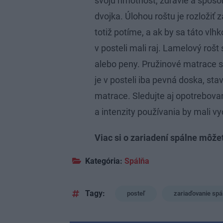
svoju hmotnosť, zdravie a spôsob
dvojka. Úlohou roštu je rozložiť 
totiž potíme, a ak by sa táto vlh
v posteli mali raj. Lamelový rošt
alebo peny. Pružinové matrace s
je v posteli iba pevná doska, sta
matrace. Sledujte aj opotrebovan
a intenzity používania by mali vy
Viac si o zariadení spálne môže
Kategória:
Spálňa
Tagy:
posteľ
zariaďovanie spá