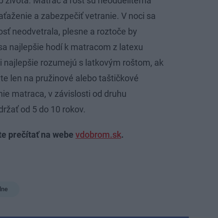
 života. Matrac a rošt sú neoddeliteľná
zaťaženie a zabezpečiť vetranie. V noci sa
kosť neodvetrala, plesne a roztoče by
 sa najlepšie hodí k matracom z latexu
i najlepšie rozumejú s latkovým roštom, ak
vte len na pružinové alebo taštičkové
ie matraca, v závislosti od druhu
držať od 5 do 10 rokov.
te prečítať na webe
vdobrom.sk
.
lne