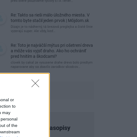
pred dvere používame tyčový ETA Terier…
Re: Takto sa rieši málo úložného miesta. V
tomto byte stačil jeden prvok | Môjdom.sk
Dizajn je to nádherný, tá brezová preglejka a čisté línie
vyzerajú super. Ale vždy, keď…
Re: Toto je najväčší mýtus pri ošetrení dreva
a môže vás vyjsť draho. Ako ho ochrániť
pred hnitím a škodcami?
clovek by cakal ze vysusene drahe drevo bolo predtym
naparovane aby sa zbavilo zarodkov skodcov...
sonal or
ection to
ou may
 personal
out of the
Najnovšie časopisy
 downstream