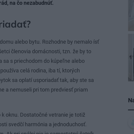
 rád, na čo nezabudnúť.
riadať?
ti domu alebo bytu. Rozhodne by nemalo ísť
šetci členovia domácnosti, tzn. že by to
ta sa s priechodom do kúpeľne alebo
používa celá rodina, iba tí, ktorých
ok sa oplatí usporiadať tak, aby ste sa
ine a nemuseli pri tom predviesť priam
Na
 k oknu. Dostatočné vetranie je totiž
nosti svedčí harmónia a jednoduchosť.
. Ak pri spálni nie je samostatný šatník,