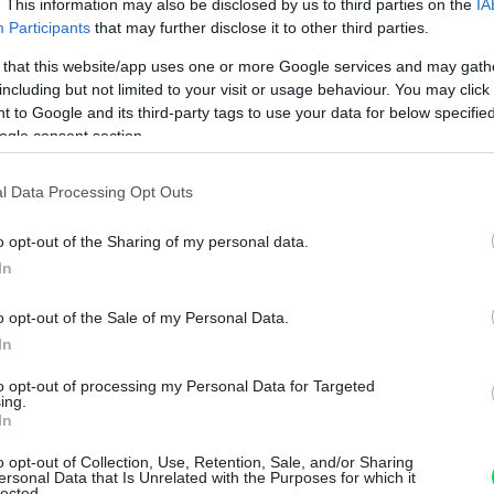
. This information may also be disclosed by us to third parties on the
IA
Participants
that may further disclose it to other third parties.
 that this website/app uses one or more Google services and may gath
including but not limited to your visit or usage behaviour. You may click 
 to Google and its third-party tags to use your data for below specifi
ogle consent section.
ri usporiadané podľa toho, komu slúžia.
aty, lodičky a kabelky a inak pánske
l Data Processing Opt Outs
ané veci sú poruke, ak ich uložíte do výšky
o opt-out of the Sharing of my personal data.
ne pásom a kolenami. Toaletný stolík
In
ež určite využijú. Stolíku vysokému 70 cm
o opt-out of the Sale of my Personal Data.
Môj dom Špeciál 02/2026
In
 spálni, samozrejme, veľká a pohodlná
to opt-out of processing my Personal Data for Targeted
ing.
é priestory v jej vnútri. Nočné stolíky po
In
i a dajú priestor lampe na čítanie.
o opt-out of Collection, Use, Retention, Sale, and/or Sharing
ersonal Data that Is Unrelated with the Purposes for which it
lected.