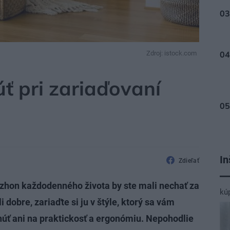
Zdroj: istock.com
ť pri zariaďovaní
In
Zdieľať
 zhon každodenného života by ste mali nechať za
kú
i dobre, zariaďte si ju v štýle, ktorý sa vám
úť ani na praktickosť a ergonómiu. Nepohodlie