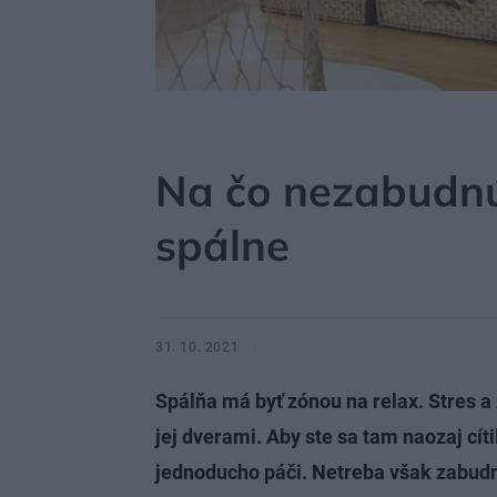
MÔJDOM
BÝVANIE
SPÁLŇA
Na čo nezabudnú
spálne
31. 10. 2021
Spálňa má byť zónou na relax. Stres a
jej dverami. Aby ste sa tam naozaj cítil
jednoducho páči. Netreba však zabudn