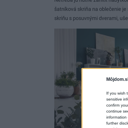
šatníková skriňa na oblečenie j
skriňu s posuvnými dverami, ušet
Môjdom.s
If you wish 
sensitive in
confirm you
continue se
information 
further disc