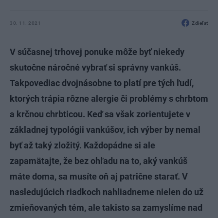
30. 11. 2021
Zdieľať
V súčasnej trhovej ponuke môže byť niekedy
skutočne náročné vybrať si správny vankúš.
Takpovediac dvojnásobne to platí pre tých ľudí,
ktorých trápia rôzne alergie či problémy s chrbtom
a krčnou chrbticou. Keď sa však zorientujete v
základnej typológii vankúšov, ich výber by nemal
byť až taký zložitý. Každopádne si ale
zapamätajte, že bez ohľadu na to, aký vankúš
máte doma, sa musíte oň aj patrične starať. V
nasledujúcich riadkoch nahliadneme nielen do už
zmieňovaných tém, ale takisto sa zamyslíme nad