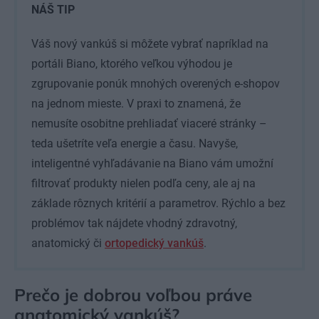
NÁŠ TIP
Váš nový vankúš si môžete vybrať napríklad na
portáli Biano, ktorého veľkou výhodou je
zgrupovanie ponúk mnohých overených e-shopov
na jednom mieste. V praxi to znamená, že
nemusíte osobitne prehliadať viaceré stránky –
teda ušetríte veľa energie a času. Navyše,
inteligentné vyhľadávanie na Biano vám umožní
filtrovať produkty nielen podľa ceny, ale aj na
základe rôznych kritérií a parametrov. Rýchlo a bez
problémov tak nájdete vhodný zdravotný,
anatomický či
ortopedický vankúš
.
Prečo je dobrou voľbou práve
anatomický vankúš?