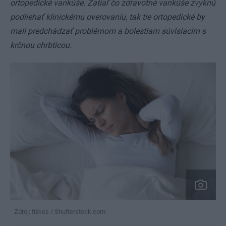
ortopedické vankúše. Zatiaľ čo zdravotné vankúše zvyknú
podliehať klinickému overovaniu, tak tie ortopedické by
mali predchádzať problémom a bolestiam súvisiacim s
krčnou chrbticou.
Zdroj: fizkes / Shutterstock.com