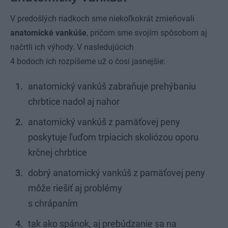
V predošlých riadkoch sme niekoľkokrát zmieňovali
anatomické vankúše
, pričom sme svojím spôsobom aj
načrtli ich výhody. V nasledujúcich
4 bodoch ich rozpíšeme už o čosi jasnejšie:
anatomický vankúš zabraňuje prehýbaniu
chrbtice nadol aj nahor
anatomický vankúš z pamäťovej peny
poskytuje ľuďom trpiacich skoliózou oporu
krčnej chrbtice
dobrý anatomický vankúš z pamäťovej peny
môže riešiť aj problémy
s chrápaním
tak ako spánok, aj prebúdzanie sa na