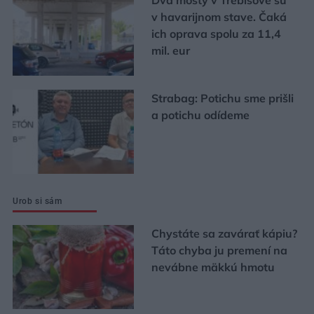
v havarijnom stave. Čaká
ich oprava spolu za 11,4
mil. eur
Strabag: Potichu sme prišli
a potichu odídeme
Urob si sám
Chystáte sa zavárať kápiu?
Táto chyba ju premení na
nevábne mäkkú hmotu