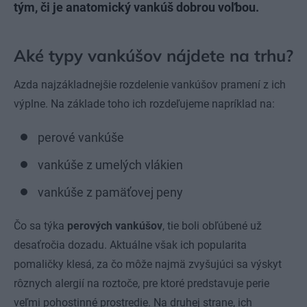
tým, či je anatomický vankúš dobrou voľbou.
Aké typy vankúšov nájdete na trhu?
Azda najzákladnejšie rozdelenie vankúšov pramení z ich
výplne. Na základe toho ich rozdeľujeme napríklad na:
perové vankúše
vankúše z umelých vlákien
vankúše z pamäťovej peny
Čo sa týka
perových vankúšov
, tie boli obľúbené už
desaťročia dozadu. Aktuálne však ich popularita
pomaličky klesá, za čo môže najmä zvyšujúci sa výskyt
rôznych alergií na roztoče, pre ktoré predstavuje perie
veľmi pohostinné prostredie. Na druhej strane, ich