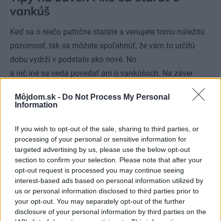
vankúš
Keď sa o niečo patrične staráte a venujete tomu náležitú
pozornosť, tak sa môžete spoľahnúť, že vám to určitú
dobu vydrží v podstate ako nové. No
a nič iné sa nedá povedať ani o vankúšoch. Na záver
preto pridávame niekoľko tipov, ako sa starať o vankúš,
Môjdom.sk -
Do Not Process My Personal
aby vám vydržal čo najdlhšie:
Information
alfou a omegou správnej starostlivosti o
If you wish to opt-out of the sale, sharing to third parties, or
vankúše aj ostatnú posteľnú bielizeň je
processing of your personal or sensitive information for
targeted advertising by us, please use the below opt-out
každodenné ranné vetranie spálne – predídete
section to confirm your selection. Please note that after your
tak hromadeniu sa vlhkosti nielen vo
opt-out request is processed you may continue seeing
interest-based ads based on personal information utilized by
vankúšoch
us or personal information disclosed to third parties prior to
your opt-out. You may separately opt-out of the further
bezprostredne po zobudení sa by ste mali váš
disclosure of your personal information by third parties on the
vankúš pretrepať alebo ponatriasať, aby si