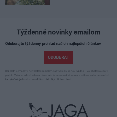
Týždenné novinky emailom
Odoberajte týždenný prehľad našich najlepších článkov
ODOBERAŤ
Bezplatný emailový newsletter posielame obvykle ku koncu týždňa – vo štvrtok alebo v
piatok. Vašu emailovú adresu nikomu inému neposkytneme a z odberu sa budete môcť
kedykoľvek jednoducho odhlásiť niekoľkými kliknutiami.