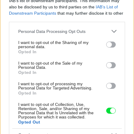
IAB’s list of downstream participants. This information may
zachoval svoj tvar a svoju pružnosť a pevnosť
also be disclosed by us to third parties on the
IAB’s List of
Downstream Participants
that may further disclose it to other
vankúše zakaždým čistite a perte striktne
third parties.
podľa pokynov výrobcu
Please note that this website/app uses one or more Google
Personal Data Processing Opt Outs
services and may gather and store information including but
keď výrobca dovoľuje pranie vankúša v práčke,
not limited to your visit or usage behaviour. You may click to
I want to opt-out of the Sharing of my
personal data.
perte ho samostatne
grant or deny consent to Google and its third-party tags to
Opted In
use your data for below specified purposes in below Google
keď sa začnú objavovať na vašom vankúši
consent section.
I want to opt-out of the Sale of my
Personal Data.
neodstrániteľné škvrny, napríklad od potu,
Opted In
prichádza čas na jeho výmenu
I want to opt-out of processing my
Personal Data for Targeted Advertising.
Opted In
I want to opt-out of Collection, Use,
Retention, Sale, and/or Sharing of my
Personal Data that Is Unrelated with the
Purposes for which it was collected.
Opted Out