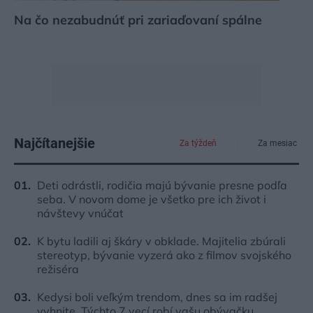
Na čo nezabudnúť pri zariaďovaní spálne
Najčítanejšie
Za týždeň
Za mesiac
Deti odrástli, rodičia majú bývanie presne podľa
seba. V novom dome je všetko pre ich život i
návštevy vnúčat
K bytu ladili aj škáry v obklade. Majitelia zbúrali
stereotyp, bývanie vyzerá ako z filmov svojského
režiséra
Kedysi boli veľkým trendom, dnes sa im radšej
vyhnite. Týchto 7 vecí robí vašu obývačku