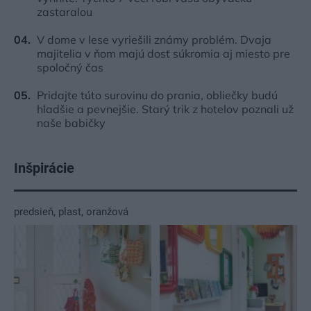
zastaralou
V dome v lese vyriešili známy problém. Dvaja
majitelia v ňom majú dosť súkromia aj miesto pre
spoločný čas
Pridajte túto surovinu do prania, obliečky budú
hladšie a pevnejšie. Starý trik z hotelov poznali už
naše babičky
Inšpirácie
predsieň
,
plast
,
oranžová