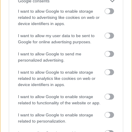
Google consents
I want to allow Google to enable storage
related to advertising like cookies on web or
device identifiers in apps.
I want to allow my user data to be sent to
Google for online advertising purposes.
I want to allow Google to send me
personalized advertising.
4
I want to allow Google to enable storage
related to analytics like cookies on web or
device identifiers in apps.
Zdroj: PR článok biano.sk
I want to allow Google to enable storage
Kategória:
Spálňa
related to functionality of the website or app.
I want to allow Google to enable storage
Tagy:
posteľ
vankúše
related to personalization.
zariaďovanie spálne
zdravé bývanie