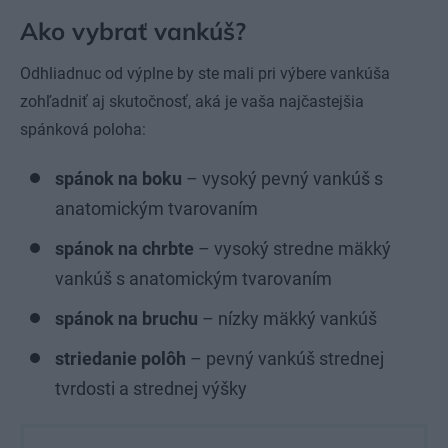
Ako vybrať vankúš?
Odhliadnuc od výplne by ste mali pri výbere vankúša
zohľadniť aj skutočnosť, aká je vaša najčastejšia
spánková poloha:
spánok na boku
– vysoký pevný vankúš s
anatomickým tvarovaním
spánok na chrbte
– vysoký stredne mäkký
vankúš s anatomickým tvarovaním
spánok na bruchu
– nízky mäkký vankúš
striedanie polôh
– pevný vankúš strednej
tvrdosti a strednej výšky