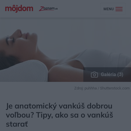
MENU
Galéria (3)
Zdroj: puhhha / Shutterstock.com
MÔJDOM
BÝVANIE
SPÁLŇA
Je anatomický vankúš dobrou
voľbou? Tipy, ako sa o vankúš
starať