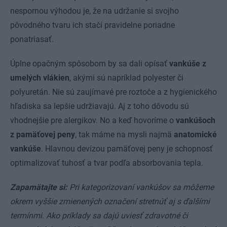
nespornou výhodou je, že na udržanie si svojho
pôvodného tvaru ich stačí pravidelne poriadne
ponatriasať.
Úplne opačným spôsobom by sa dali opísať
vankúše z
umelých vlákien
, akými sú napríklad polyester či
polyuretán. Nie sú zaujímavé pre roztoče a z hygienického
hľadiska sa lepšie udržiavajú. Aj z toho dôvodu sú
vhodnejšie pre alergikov. No a keď hovoríme o
vankúšoch
z pamäťovej peny
, tak máme na mysli najmä
anatomické
vankúše
. Hlavnou devízou pamäťovej peny je schopnosť
optimalizovať tuhosť a tvar podľa absorbovania tepla.
Zapamätajte si:
Pri kategorizovaní vankúšov sa môžeme
okrem vyššie zmienených označení stretnúť aj s ďalšími
termínmi. Ako príklady sa dajú uviesť zdravotné či