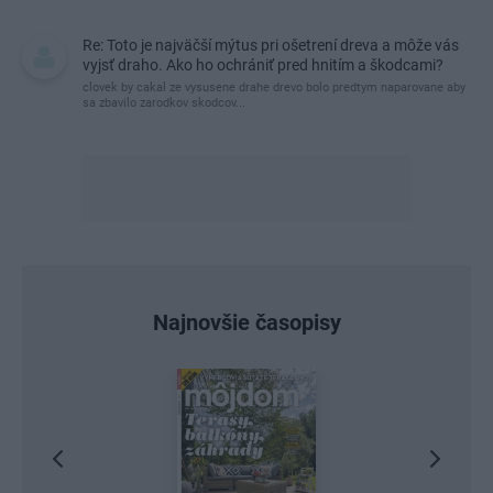
Re: Toto je najväčší mýtus pri ošetrení dreva a môže vás
vyjsť draho. Ako ho ochrániť pred hnitím a škodcami?
clovek by cakal ze vysusene drahe drevo bolo predtym naparovane aby
sa zbavilo zarodkov skodcov...
Najnovšie časopisy