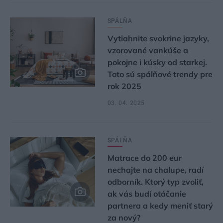
SPÁLŇA
Vytiahnite svokrine jazyky,
vzorované vankúše a
pokojne i kúsky od starkej.
Toto sú spálňové trendy pre
rok 2025
03. 04. 2025
SPÁLŇA
Matrace do 200 eur
nechajte na chalupe, radí
odborník. Ktorý typ zvoliť,
ak vás budí otáčanie
partnera a kedy meniť starý
za nový?