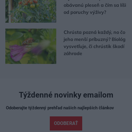
obávanú pleseň a čím sa líši
od poruchy výživy?
Chrústa pozná každý, no čo
jeho menší príbuzný? Biológ
vysvetľuje, či chrústik škodí
záhrade
Týždenné novinky emailom
Odoberajte týždenný prehľad našich najlepších článkov
ODOBERAŤ