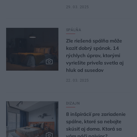
29. 03. 2025
SPÁLŇA
Zle riešená spálňa môže
kaziť dobrý spánok. 14
rýchlych úprav, ktorými
vyriešite priveľa svetla aj
hluk od susedov
22. 03. 2025
DIZAJN
8 inšpirácií pre zariadenie
spálne, ktoré sa nebojte
skúsiť aj doma. Ktorá sa
vám páči najviac?