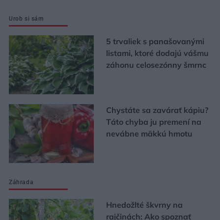
Urob si sám
5 trvaliek s panašovanými
listami, ktoré dodajú vášmu
záhonu celosezónny šmrnc
Chystáte sa zavárať kápiu?
Táto chyba ju premení na
nevábne mäkkú hmotu
Záhrada
Hnedožlté škvrny na
rajčinách: Ako spoznať