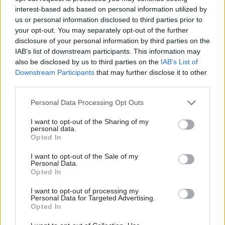
interest-based ads based on personal information utilized by
us or personal information disclosed to third parties prior to
your opt-out. You may separately opt-out of the further
disclosure of your personal information by third parties on the
IAB’s list of downstream participants. This information may
Najčítanejšie
Za týždeň
Za mesiac
also be disclosed by us to third parties on the
IAB’s List of
Downstream Participants
that may further disclose it to other
third parties.
Staré obliečky na paplón už nevyhadzujte. Našli
sme 8+ skvelých nápadov, ako ich zas využiť
Please note that this website/app uses one or more Google
Personal Data Processing Opt Outs
services and may gather and store information including but
5 x moderná mestská spálňa
not limited to your visit or usage behaviour. You may click to
I want to opt-out of the Sharing of my
personal data.
grant or deny consent to Google and its third-party tags to
Opted In
Tipy ako si schladiť spálňu v horúčavách: Ako
use your data for below specified purposes in below Google
ochladiť samotnú posteľ?
consent section.
I want to opt-out of the Sale of my
Personal Data.
7 spální plných nápadov
Opted In
Ako udržať matrace čisté?
I want to opt-out of processing my
Personal Data for Targeted Advertising.
Opted In
Inšpirácie