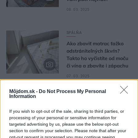
08. 03. 2025
SPÁLŇA
Ako zbaviť matrac ťažko
odstrániteľných škvŕn?
Takto ho vyčistíte od moču
či vína a zbavíte i zápachu
07. 03. 2025
Môjdom.sk -
Do Not Process My Personal
Information
If you wish to opt-out of the sale, sharing to third parties, or
1
2
3
4
17
processing of your personal or sensitive information for
targeted advertising by us, please use the below opt-out
section to confirm your selection. Please note that after your
opt-out request is processed you may continue seeing