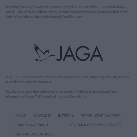
Bezplatný emailový newsletter posielame obvykle ku koncu týždňa – vo štvrtok alebo v
piatok. Vašu emailovú adresu nikomu inému neposkytneme a z odberu sa budete môcť
kedykoľvek jednoducho odhlásiť niekoľkými kliknutiami.
© JAGA GROUP a Zoznam. Všetky práva vyhradené. Obsah online magazínu Môjdom.sk
je chránený autorským zákonom.
Publikovanie alebo ďalšie šírenie správ zo zdrojov TASR je bez predchádzajúceho
písomného súhlasu TASR porušením autorského zákona.
O NÁS
KONTAKTY
INZERCIA
PREDPLATNÉ ČASOPISU
PRÁVO NA OPRAVU
OCHRANA OSOBNÝCH ÚDAJOV
NASTAVENIA COOKIES