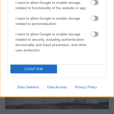
I want to allow Google to enable storage
related to functionality of the website or app.
Kedysi boli veľkým trendom, dnes sa im
I want to allow Google to enable storage
radšej vyhnite. Týchto 7 vecí robí vašu
related to personalization.
obývačku zastaralou
I want to allow Google to enable storage
related to security, including authentication
functionality and fraud prevention, and other
user protection.
CONFIRM
Data Deletion
Data Access
Privacy Policy