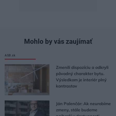
Mohlo by vás zaujímať
ASB.sk
Zmenili dispozíciu a odkryli
pôvodný charakter bytu.
Výsledkom je interiér plný
kontrastov
Ján Palenčár: Ak neurobíme
zmeny, stále budeme
najhorší v dostupnosti