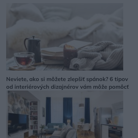
Neviete, ako si môžete zlepšiť spánok? 6 tipov
od interiérových dizajnérov vám môže pomôcť