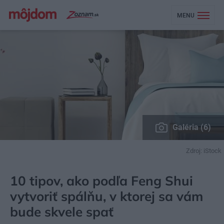
MENU
Galéria (6)
Zdroj: iStock
MÔJDOM
BÝVANIE
SPÁLŇA
10 tipov, ako podľa Feng Shui
vytvoriť spálňu, v ktorej sa vám
bude skvele spať