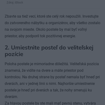
Zdroj: iStock
Zbavte sa tiež vecí, ktoré ste celý rok nepoužili. Investujte
do zatvoreného nábytku a organizérov, aby všetko zostalo
na svojom mieste. Okolo postele by mal byť voľný
priestor, aby podporil tok pozitívnej energie.
2. Umiestnite posteľ do veliteľskej
pozície
Poloha postele je mimoriadne dôležitá. Veliteľská pozícia
znamená, že vidíte na dvere a máte priestor pod
kontrolou. Na druhej strane by posteľ nemala byť hneď pri
dverách, ani v jednej línii s nimi. Najhoršie umiestnenie
postele je hneď pri dverách a tak, že nohy smerujú ku
dverám.
Za hlavou postele by ste mali mať pevnú stenu, vytvára