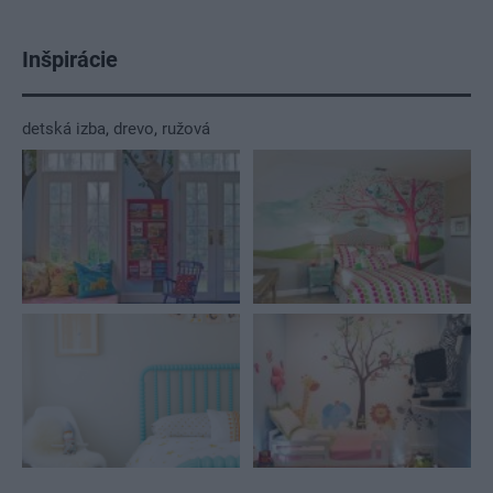
Inšpirácie
detská izba
,
drevo
,
ružová