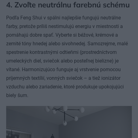
4. Zvoľte neutrálnu farebnú schému
Podľa Feng Shui v spálni najlepšie fungujú neutrálne
farby, pretože príliš nestimulujú energiu v miestnosti a
pomáhajú dobre spať. Vyberte si béžové, krémové a
zemité tóny hnedej alebo sivohnedej. Samozrejme, malé
spestrenie kontrastnými odtieňmi (prostredníctvom
umeleckých diel, sviečok alebo posteľnej bielizne) je
vítané. Harmonizujúco funguje aj vrstvenie pomocou
príjemných textílií, vonných sviečok – a tiež ionizátor
vzduchu alebo zariadenie, ktoré produkuje upokojujúci
biely šum.