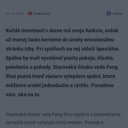
30. 04. 2022
Diskusia (3)
Zdieľať
Každá miestnosť v dome má svoju funkciu, avšak
už menej často berieme do úvahy emocionálnu
stránku izby. Pri spálňach na nej záleží špeciálne.
Spálne by mali vyvolávať pocity pokoja, šťastia,
potešenia a pohody. Staroveká čínska veda Feng
Shui pozná hneď viacero vylepšení spální, ktoré
môžeme urobiť jednoducho a rýchlo. Poradíme
vám, ako na to.
Staroveká čínska veda Feng Shui vyplýva z presvedčenia,
že každý prvok vyžaruje určitú energiu. Pracuje s