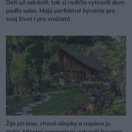
Deti už odrástli, tak si rodičia vytvorili dom
podľa seba. Majú perfektné bývanie pre
svoj život i pre vnúčatá
Žije pri lese, chová sliepky a uspáva ju
rieka. Miestni remeselníci vytvorili bývanie,