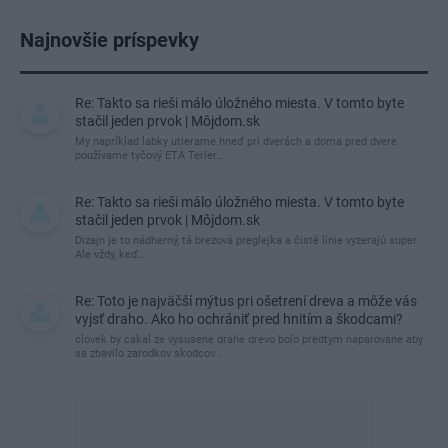
Najnovšie príspevky
Re: Takto sa rieši málo úložného miesta. V tomto byte
stačil jeden prvok | Môjdom.sk
My napríklad labky utierame hneď pri dverách a doma pred dvere
používame tyčový ETA Terier…
Re: Takto sa rieši málo úložného miesta. V tomto byte
stačil jeden prvok | Môjdom.sk
Dizajn je to nádherný, tá brezová preglejka a čisté línie vyzerajú super.
Ale vždy, keď…
Re: Toto je najväčší mýtus pri ošetrení dreva a môže vás
vyjsť draho. Ako ho ochrániť pred hnitím a škodcami?
clovek by cakal ze vysusene drahe drevo bolo predtym naparovane aby
sa zbavilo zarodkov skodcov...