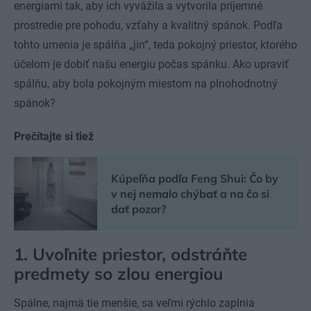
energiami tak, aby ich vyvážila a vytvorila príjemné
prostredie pre pohodu, vzťahy a kvalitný spánok. Podľa
tohto umenia je spálňa „jin“, teda pokojný priestor, ktorého
účelom je dobiť našu energiu počas spánku. Ako upraviť
spálňu, aby bola pokojným miestom na plnohodnotný
spánok?
Prečítajte si tiež
Kúpeľňa podľa Feng Shui: Čo by
v nej nemalo chýbať a na čo si
dať pozor?
1. Uvoľnite priestor, odstráňte
predmety so zlou energiou
Spálne, najmä tie menšie, sa veľmi rýchlo zaplnia