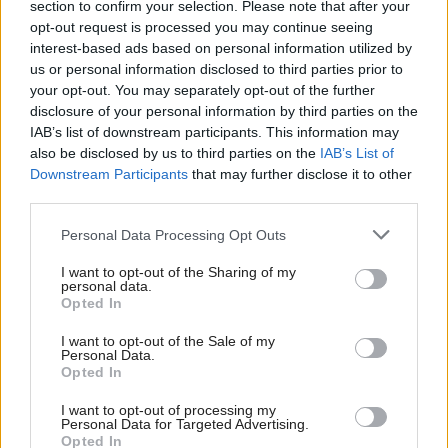
7
section to confirm your selection. Please note that after your
opt-out request is processed you may continue seeing
interest-based ads based on personal information utilized by
us or personal information disclosed to third parties prior to
Sabína Zavarská
your opt-out. You may separately opt-out of the further
disclosure of your personal information by third parties on the
IAB’s list of downstream participants. This information may
Zdroj: livingetc.com
also be disclosed by us to third parties on the
IAB’s List of
Downstream Participants
that may further disclose it to other
Foto: istock.com
third parties.
Kategória:
Spálňa
Please note that this website/app uses one or more Google
Personal Data Processing Opt Outs
services and may gather and store information including but
not limited to your visit or usage behaviour. You may click to
I want to opt-out of the Sharing of my
Tagy:
personal data.
ergonómia
farby v interiéri
grant or deny consent to Google and its third-party tags to
Opted In
use your data for below specified purposes in below Google
feng šuej
Kvalitný spánok
consent section.
I want to opt-out of the Sale of my
Personal Data.
nábytok do spálne
zariaďovanie spálne
Opted In
I want to opt-out of processing my
závesy
Personal Data for Targeted Advertising.
Opted In