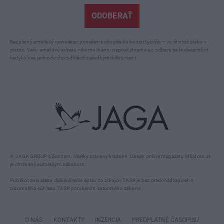
ODOBERAŤ
Bezplatný emailový newsletter posielame obvykle ku koncu týždňa – vo štvrtok alebo v
piatok. Vašu emailovú adresu nikomu inému neposkytneme a z odberu sa budete môcť
kedykoľvek jednoducho odhlásiť niekoľkými kliknutiami.
© JAGA GROUP a Zoznam. Všetky práva vyhradené. Obsah online magazínu Môjdom.sk
je chránený autorským zákonom.
Publikovanie alebo ďalšie šírenie správ zo zdrojov TASR je bez predchádzajúceho
písomného súhlasu TASR porušením autorského zákona.
O NÁS
KONTAKTY
INZERCIA
PREDPLATNÉ ČASOPISU