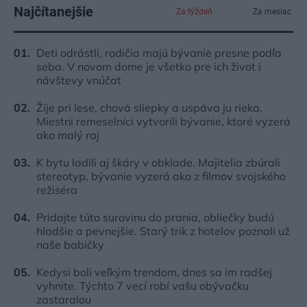
Najčítanejšie
Za týždeň
Za mesiac
Deti odrástli, rodičia majú bývanie presne podľa
seba. V novom dome je všetko pre ich život i
návštevy vnúčat
Žije pri lese, chová sliepky a uspáva ju rieka.
Miestni remeselníci vytvorili bývanie, ktoré vyzerá
ako malý raj
K bytu ladili aj škáry v obklade. Majitelia zbúrali
stereotyp, bývanie vyzerá ako z filmov svojského
režiséra
Pridajte túto surovinu do prania, obliečky budú
hladšie a pevnejšie. Starý trik z hotelov poznali už
naše babičky
Kedysi boli veľkým trendom, dnes sa im radšej
vyhnite. Týchto 7 vecí robí vašu obývačku
zastaralou