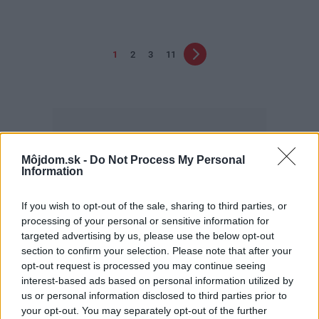
1
2
3
11
Môjdom.sk -
Do Not Process My Personal
Information
Najčítanejšie
Za týždeň
Za mesiac
If you wish to opt-out of the sale, sharing to third parties, or
processing of your personal or sensitive information for
Deti odrástli, rodičia majú bývanie presne podľa
targeted advertising by us, please use the below opt-out
seba. V novom dome je všetko pre ich život i
section to confirm your selection. Please note that after your
návštevy vnúčat
opt-out request is processed you may continue seeing
interest-based ads based on personal information utilized by
V dome v lese vyriešili známy problém. Dvaja
us or personal information disclosed to third parties prior to
majitelia v ňom majú dosť súkromia aj miesto pre
your opt-out. You may separately opt-out of the further
spoločný čas