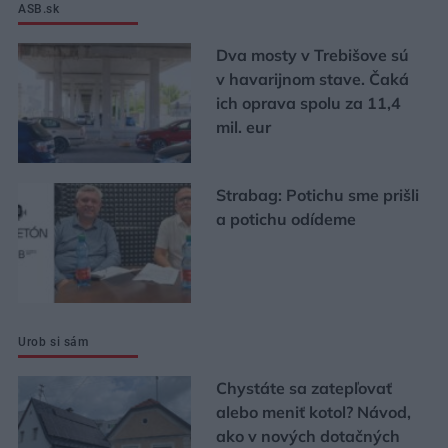
ASB.sk
Dva mosty v Trebišove sú
v havarijnom stave. Čaká
ich oprava spolu za 11,4
mil. eur
Strabag: Potichu sme prišli
a potichu odídeme
Urob si sám
Chystáte sa zatepľovať
alebo meniť kotol? Návod,
ako v nových dotačných