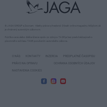
© JAGA GROUP a Zoznam. Všetky práva vyhradené. Obsah online magazínu Môjdom.sk
je chránený autorským zákonom.
Publikovanie alebo ďalšie šírenie správ zo zdrojov TASR je bez predchádzajúceho
písomného súhlasu TASR porušením autorského zákona.
O NÁS
KONTAKTY
INZERCIA
PREDPLATNÉ ČASOPISU
PRÁVO NA OPRAVU
OCHRANA OSOBNÝCH ÚDAJOV
NASTAVENIA COOKIES