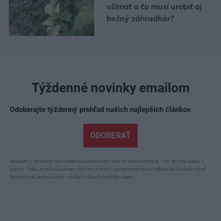
všímať a čo musí urobiť aj
bežný záhradkár?
Týždenné novinky emailom
Odoberajte týždenný prehľad našich najlepších článkov
ODOBERAŤ
Bezplatný emailový newsletter posielame obvykle ku koncu týždňa – vo štvrtok alebo v
piatok. Vašu emailovú adresu nikomu inému neposkytneme a z odberu sa budete môcť
kedykoľvek jednoducho odhlásiť niekoľkými kliknutiami.