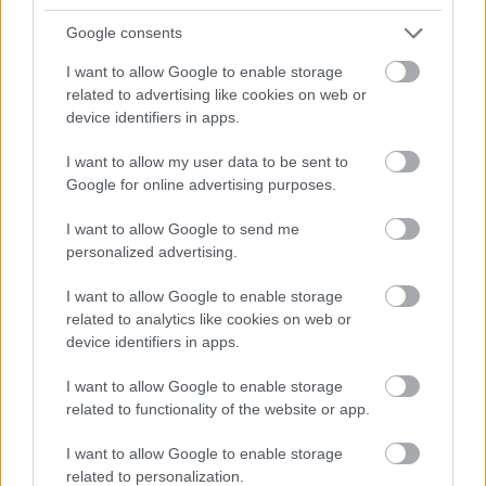
stačil jeden prvok | Môjdom.sk
Google consents
Dizajn je to nádherný, tá brezová preglejka a čisté línie vyzerajú super.
Ale vždy, keď…
I want to allow Google to enable storage
related to advertising like cookies on web or
Re: Toto je najväčší mýtus pri ošetrení dreva a môže vás
device identifiers in apps.
vyjsť draho. Ako ho ochrániť pred hnitím a škodcami?
clovek by cakal ze vysusene drahe drevo bolo predtym naparovane aby
I want to allow my user data to be sent to
sa zbavilo zarodkov skodcov...
Google for online advertising purposes.
I want to allow Google to send me
personalized advertising.
I want to allow Google to enable storage
related to analytics like cookies on web or
device identifiers in apps.
Najnovšie časopisy
I want to allow Google to enable storage
related to functionality of the website or app.
I want to allow Google to enable storage
related to personalization.