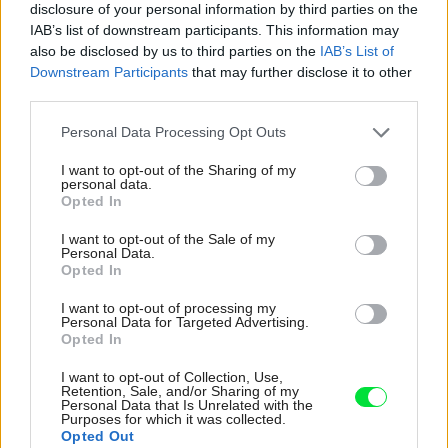
disclosure of your personal information by third parties on the
IAB’s list of downstream participants. This information may
Kedysi boli veľkým trendom, dnes sa im radšej
also be disclosed by us to third parties on the
IAB’s List of
vyhnite. Týchto 7 vecí robí vašu obývačku
Downstream Participants
that may further disclose it to other
zastaralou
third parties.
K bytu ladili aj škáry v obklade. Majitelia zbúrali
Please note that this website/app uses one or more Google
Personal Data Processing Opt Outs
stereotyp, bývanie vyzerá ako z filmov svojského
services and may gather and store information including but
režiséra
not limited to your visit or usage behaviour. You may click to
I want to opt-out of the Sharing of my
personal data.
grant or deny consent to Google and its third-party tags to
Bývanie ako na dovolenke: Príjemný bungalov
Opted In
use your data for below specified purposes in below Google
stavil na osvedčené materiály
consent section.
I want to opt-out of the Sale of my
Personal Data.
Opted In
Najnovšie príspevky
I want to opt-out of processing my
Personal Data for Targeted Advertising.
Opted In
Re: Takto sa rieši málo úložného miesta. V tomto byte
stačil jeden prvok | Môjdom.sk
I want to opt-out of Collection, Use,
My napríklad labky utierame hneď pri dverách a doma pred dvere
Retention, Sale, and/or Sharing of my
používame tyčový ETA Terier…
Personal Data that Is Unrelated with the
Purposes for which it was collected.
Opted Out
Re: Takto sa rieši málo úložného miesta. V tomto byte