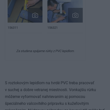
156311
156321
Za studena spájame rúrky z PVC lepidlom.
S roztokovým lepidlom na tvrdé PVC treba pracovať
v suchej a dobre vetranej miestnosti. Vonkajšiu rúrku
môžeme vyformovať nahrievaním aj pomocou
špeciálneho valcovitého prípravku s kužeľovitým