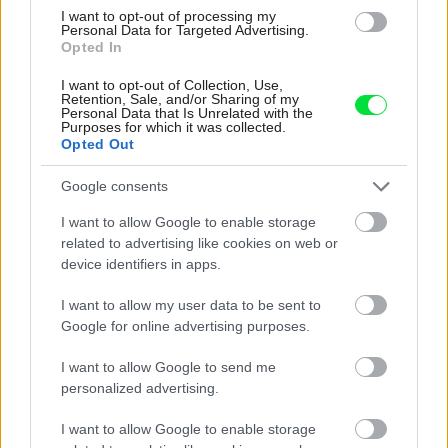
I want to opt-out of processing my
Personal Data for Targeted Advertising.
Opted In
I want to opt-out of Collection, Use,
Retention, Sale, and/or Sharing of my
Personal Data that Is Unrelated with the
Purposes for which it was collected.
Opted Out
Google consents
I want to allow Google to enable storage
related to advertising like cookies on web or
device identifiers in apps.
4 domáce triky, ako otvoriť fľašu vína aj
bez vývrtky. Stačí pár vecí, ktoré už máte
I want to allow my user data to be sent to
doma (video)
Google for online advertising purposes.
I want to allow Google to send me
personalized advertising.
I want to allow Google to enable storage