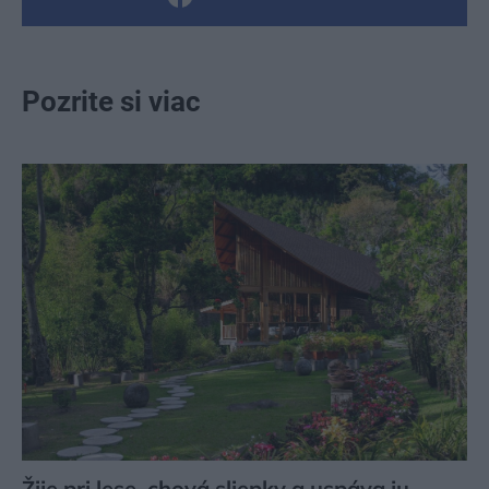
Pozrite si viac
Žije pri lese, chová sliepky a uspáva ju