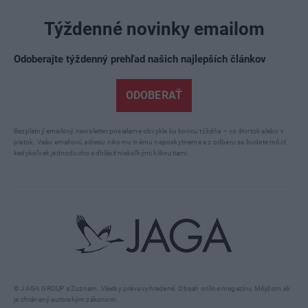
Týždenné novinky emailom
Odoberajte týždenný prehľad našich najlepších článkov
ODOBERAŤ
Bezplatný emailový newsletter posielame obvykle ku koncu týždňa – vo štvrtok alebo v
piatok. Vašu emailovú adresu nikomu inému neposkytneme a z odberu sa budete môcť
kedykoľvek jednoducho odhlásiť niekoľkými kliknutiami.
© JAGA GROUP a Zoznam. Všetky práva vyhradené. Obsah online magazínu Môjdom.sk
je chránený autorským zákonom.