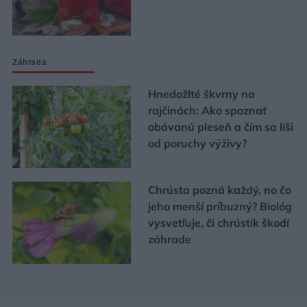
Záhrada
Hnedožlté škvrny na
rajčinách: Ako spoznať
obávanú pleseň a čím sa líši
od poruchy výživy?
Chrústa pozná každý, no čo
jeho menší príbuzný? Biológ
vysvetľuje, či chrústik škodí
záhrade