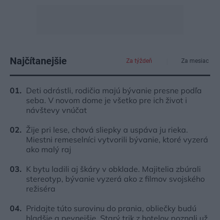
Najčítanejšie
Za týždeň
Za mesiac
Deti odrástli, rodičia majú bývanie presne podľa
seba. V novom dome je všetko pre ich život i
návštevy vnúčat
Žije pri lese, chová sliepky a uspáva ju rieka.
Miestni remeselníci vytvorili bývanie, ktoré vyzerá
ako malý raj
K bytu ladili aj škáry v obklade. Majitelia zbúrali
stereotyp, bývanie vyzerá ako z filmov svojského
režiséra
Pridajte túto surovinu do prania, obliečky budú
hladšie a pevnejšie. Starý trik z hotelov poznali už