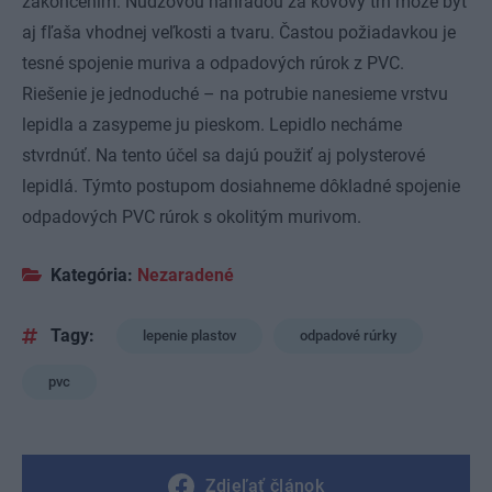
zakončením. Núdzovou náhradou za kovový tŕň môže byť
aj fľaša vhodnej veľkosti a tvaru. Častou požiadavkou je
tesné spojenie muriva a odpadových rúrok z PVC.
Riešenie je jednoduché – na potrubie nanesieme vrstvu
lepidla a zasypeme ju pieskom. Lepidlo necháme
stvrdnúť. Na tento účel sa dajú použiť aj polysterové
lepidlá. Týmto postupom dosiahneme dôkladné spojenie
odpadových PVC rúrok s okolitým murivom.
Kategória:
Nezaradené
Tagy:
lepenie plastov
odpadové rúrky
pvc
Zdieľať článok