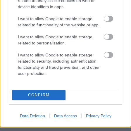
related to analytics like cookies on web or
device identifiers in apps.
I want to allow Google to enable storage
related to functionality of the website or app.
I want to allow Google to enable storage
related to personalization.
I want to allow Google to enable storage
related to security, including authentication
Drevoplastové terasy sa tešia veľkej obľube
functionality and fraud prevention, and other
user protection.
Diskusia
CONFIRM
Data Deletion
Data Access
Privacy Policy