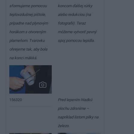
sformujeme pomocou
koncom ďalšej rúrky
teplovzdušnej pištole,
alebo redukciou (na
prípadne nad plynovým
fotografii). Teraz
horákom s otvoreným
môžeme vytvoriť pevný
plameňom. Tvarovku
spoj pomocou lepidla.
ohrejeme tak, aby bola
na konci mäkká.
156320
Pred lepením hladkú
plochu zdrsníme –
napríklad listom pílky na
železo.