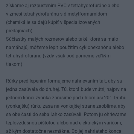
získame aj rozpustením PVC v tetrahydrofuráne alebo
v zmesi tetrahydrofuránu s dimetylformamidom
(chemikálie sa dajú kúpiť v špecializovaných
predajniach).
Súčiastky malých rozmerov alebo také, ktoré sa málo
namáhajú, môžeme lepiť použitím cyklohexanónu alebo
tetrahydrofuránu (vždy však pod pomerne veľkým
tlakom).
Rúrky pred lepením formujeme nahrievaním tak, aby sa
jedna zasúvala do druhej. Tú, ktorá bude vnútri, najprv na
jednom konci zvonka zbrúsime pod uhlom asi 20°. Druhú
(vonkajšiu) rúrku zasa na vonkajšej strane zaoblíme, aby
sa obe časti do seba ľahko zasúvali. Potom ju ohrievame
teplovzdušnou pištoľou alebo nad elektrickým varičom,
až kým dostatočne nezmäkne. Do jej nahriateho konca