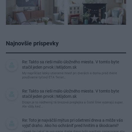
Najnovšie príspevky
Re: Takto sa rieši málo úložného miesta. V tomto byte
stačil jeden prvok | Môjdom.sk
My napríklad labky utierame hneď pri dverách a doma pred dvere
používame tyčový ETA Terier…
Re: Takto sa rieši málo úložného miesta. V tomto byte
stačil jeden prvok | Môjdom.sk
Dizajn je to nádherný, tá brezová preglejka a čisté línie vyzerajú super.
Ale vždy, keď…
Re: Toto je najväčší mýtus pri ošetrení dreva a môže vás
vyjsť draho. Ako ho ochrániť pred hnitím a škodcami?
clovek by cakal ze vysusene drahe drevo bolo predtym naparovane aby