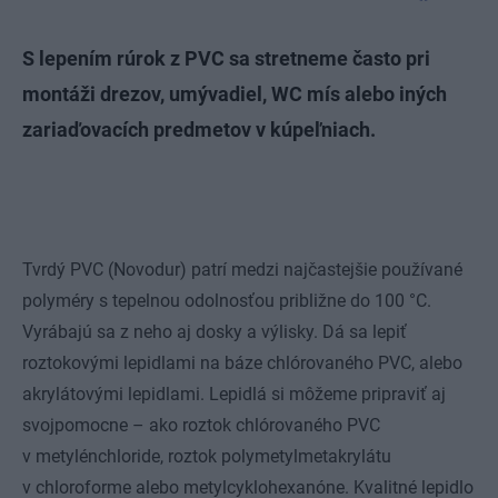
S lepením rúrok z PVC sa stretneme často pri
montáži drezov, umývadiel, WC mís alebo iných
zariaďovacích predmetov v kúpeľniach.
Tvrdý PVC (Novodur) patrí medzi najčastejšie používané
polyméry s tepelnou odolnosťou približne do 100 °C.
Vyrábajú sa z neho aj dosky a výlisky. Dá sa lepiť
roztokovými lepidlami na báze chlórovaného PVC, alebo
akrylátovými lepidlami. Lepidlá si môžeme pripraviť aj
svojpomocne – ako roztok chlórovaného PVC
v metylénchloride, roztok polymetylmetakrylátu
v chloroforme alebo metylcyklohexanóne. Kvalitné lepidlo