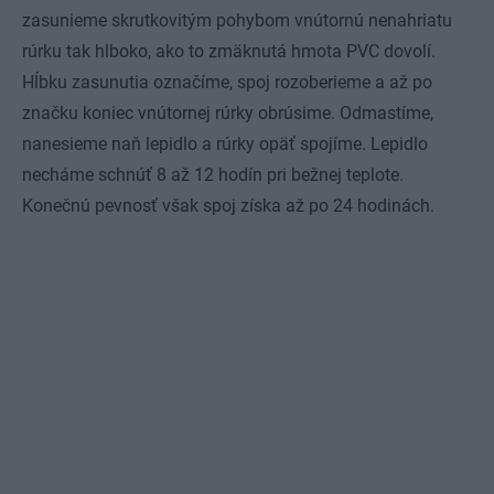
zasunieme skrutkovitým pohybom vnútornú nenahriatu
rúrku tak hlboko, ako to zmäknutá hmota PVC dovolí.
Hĺbku zasunutia označíme, spoj rozoberieme a až po
značku koniec vnútornej rúrky obrúsime. Odmastíme,
nanesieme naň lepidlo a rúrky opäť spojíme. Lepidlo
necháme schnúť 8 až 12 hodín pri bežnej teplote.
Konečnú pevnosť však spoj získa až po 24 hodinách.