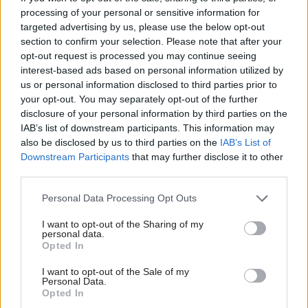
processing of your personal or sensitive information for
targeted advertising by us, please use the below opt-out
section to confirm your selection. Please note that after your
opt-out request is processed you may continue seeing
interest-based ads based on personal information utilized by
us or personal information disclosed to third parties prior to
your opt-out. You may separately opt-out of the further
disclosure of your personal information by third parties on the
IAB’s list of downstream participants. This information may
also be disclosed by us to third parties on the
IAB’s List of
Downstream Participants
that may further disclose it to other
third parties.
Please note that this website/app uses one or more Google
Personal Data Processing Opt Outs
services and may gather and store information including but
not limited to your visit or usage behaviour. You may click to
I want to opt-out of the Sharing of my
personal data.
grant or deny consent to Google and its third-party tags to
Šíri sa z odpadkového koša silný zápach?
Opted In
use your data for below specified purposes in below Google
Tieto kroky vám pomôžu zbaviť sa ho
consent section.
I want to opt-out of the Sale of my
Personal Data.
Opted In