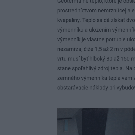
Geotermálne teplo, ktoré je obs
prostredníctvom nemrznúcej a e
kvapaliny. Teplo sa dá získať
výmenníku a uložením výmenník
výmenník je vlastne potrubie ulo
nezamŕza, čiže 1,5 až 2 m v pô
vrtu musí byť hlboký 80 až 150 m
stane spoľahlivý zdroj tepla. Na
zemného výmenníka tepla vám za
obstarávacie náklady pri vybudo