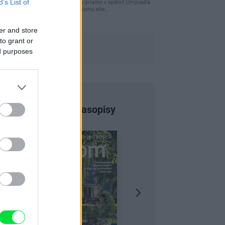
B’s List of
čakám kedy budú wc misy priamo v spálni! Umývadlá
už sú štandardom! Tu niekomu ebe…
er and store
to grant or
ed purposes
Najnovšie časopisy