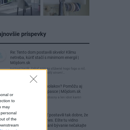
jnovšie príspevky
Re: Tento dom postavili skvelo! Klímu
netreba, kúriť stačí s minimom energií |
Môjdom.sk
tuctový barák, čakal som to sľúbené hogo fogo a nič.
Záhrada nuda, žiadny vzrastlý strom!…
Re: Ako sa zbaviť ucholakov? Pomôžu aj
jednoduché domáce pasce | Môjdom.sk
sonal or
blbeckovia, "ucholak" je uzitocny a len idiot kantri
ection to
uzitocny hmyz
ou may
 personal
Re: Vidiecku usadlosť postavili tak dobre, že
out of the
domáceho chráni i dnes. Ešte tu vidno
 downstream
kamenné múry, no staré bývanie nečakajte