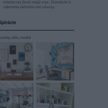
miesta na život majú viac. Domácim k
súkromiu netreba ani závesy
špirácie
acovňa
,
sklo
,
modrá