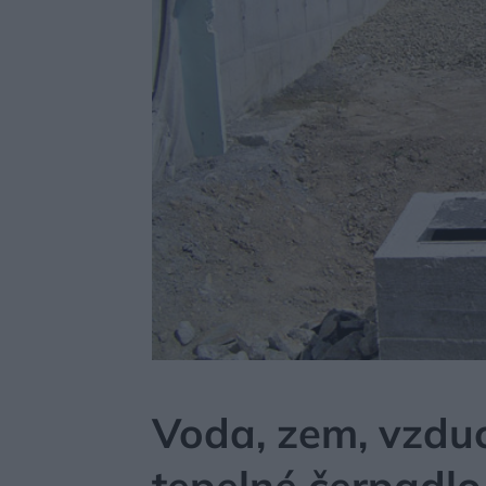
MÔJDOM
NEZARADENÉ
Voda, zem, vzduch