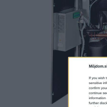
Môjdom.s
If you wish 
sensitive in
confirm you
continue se
information 
further disc