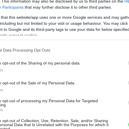
. This information may also be disclosed by us to third parties on the
IA
Participants
that may further disclose it to other third parties.
 that this website/app uses one or more Google services and may gath
including but not limited to your visit or usage behaviour. You may click 
 to Google and its third-party tags to use your data for below specifi
ogle consent section.
odu a dostatok teplej vody môže
. Príliš nízka teplota, ktorá by sa inak
l Data Processing Opt Outs
ému čerpadlu dá odoberať zo zeme, vzduchu
o opt-out of the Sharing of my personal data.
nízkym elektrickým príkonom podľa
In
 celý objekt, pripravuje teplú vodu,
o opt-out of the Sale of my Personal Data.
m období môže chladiť. Tepelné čerpadlá
In
ického chladiaceho obehu. Tepelná
to opt-out of processing my Personal Data for Targeted
itého prostredia (vzduch, voda, pôda) do
ing.
In
adenia) a odovzdávaná je z vysokotlakovej
o opt-out of Collection, Use, Retention, Sale, and/or Sharing
 do vykurovacieho procesu a na iné
ersonal Data that Is Unrelated with the Purposes for which it
lected.