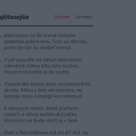
jčítanejšie
Za týždeň
Za mesiac
Internetom sa šíri trend čistenia
sedačiek pokrievkou. Toto sú dôvody,
prečo by ste ho skúšať nemali
V júli vysaďte na záhon tieto kvety,
zakvitnúť stihnú ešte túto sezónu.
Viaceré sa hodia aj do sucha
Vyzerá ako bežný dom, no postavili ho
skvelo. Klímu v lete ani netreba, na
kúrenie minú z energií len minimum
5 izbových rastlín, ktoré prečistia
vzduch a oživia každú obývačku.
Viacerým sa bude dariť aj v tieni
Dom v Bernolákove má len 67 m2, no