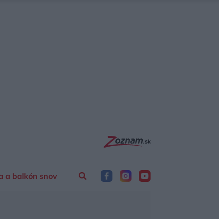
a a balkón snov