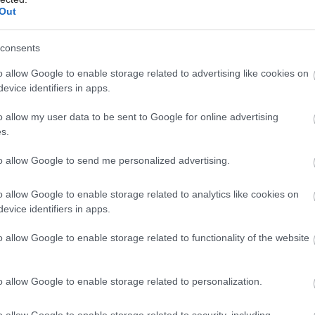
ste transformáciu tepelnej energie z nižšej
Out
niť, musíte, samozrejme, do systému dodať
consents
tívnosť tejto transformácie sa meria
Môj dom Špeciál 02/2026
oteplotnej energie k množstvu pohonnej
o allow Google to enable storage related to advertising like cookies on
evice identifiers in apps.
potenciálneho tepla
o allow my user data to be sent to Google for online advertising
s.
e rozhodnúť vy sami. Treba dbať najmä na
to allow Google to send me personalized advertising.
bude čerpadlo využívať, ale aj na
o allow Google to enable storage related to analytics like cookies on
Na výber máte tri základné zložky – zem,
evice identifiers in apps.
o allow Google to enable storage related to functionality of the website
o allow Google to enable storage related to personalization.
o allow Google to enable storage related to security, including