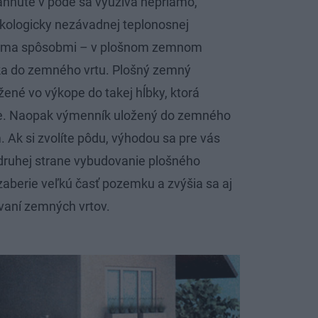
iahnuté v pôde sa využíva nepriamo,
kologicky nezávadnej teplonosnej
 dvoma spôsobmi – v plošnom zemnom
a do zemného vrtu. Plošný zemný
žené vo výkope do takej hĺbky, ktorá
de. Naopak výmenník uložený do zemného
. Ak si zvolíte pôdu, výhodou sa pre vás
 druhej strane vybudovanie plošného
berie veľkú časť pozemku a zvýšia sa aj
vaní zemných vrtov.