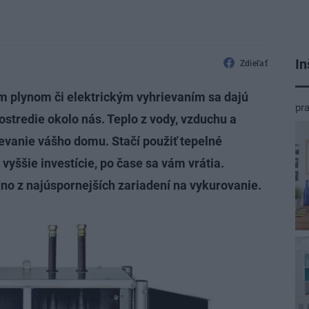
In
Zdieľať
 plynom či elektrickým vyhrievaním sa dajú
pr
ostredie okolo nás. Teplo z vody, vzduchu a
ievanie vášho domu. Stačí použiť tepelné
 vyššie investície, po čase sa vám vrátia.
dno z najúspornejších zariadení na vykurovanie.