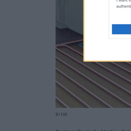
authenti
81100